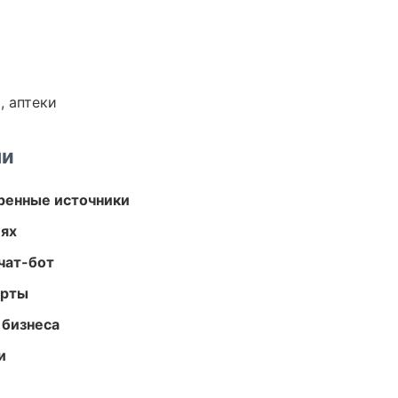
, аптеки
ми
еренные источники
иях
чат-бот
арты
 бизнеса
и