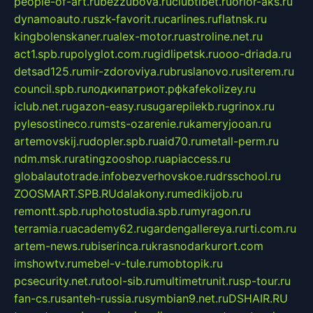
people-of-art.ru
bezzubova.ru
clubtibet.ru
orior-aks.ru
dynamoauto.ru
szk-favorit.ru
carlines.ru
flatnsk.ru
kingbolenskaner.ru
alex-motor.ru
astroline.net.ru
act1.spb.ru
polyglot.com.ru
gidlipetsk.ru
ooo-driada.ru
detsad125.ru
mir-zdoroviya.ru
bruslanovo.ru
siterem.ru
council.spb.ru
лодкипатриот.рф
kafekolizey.ru
iclub.net.ru
gazon-easy.ru
sugarepilekb.ru
grinox.ru
pylesostineco.ru
msts-ozarenie.ru
kameryjooan.ru
artemovskij.ru
dopler.spb.ru
aid70.ru
metall-perm.ru
ndm.msk.ru
ratingzooshop.ru
apiaccess.ru
globalautotrade.info
bezverhovskoe.ru
drsschool.ru
ZOOSMART.SPB.RU
dalakony.ru
medikijob.ru
remontt.spb.ru
photostudia.spb.ru
myragon.ru
terramia.ru
academy62.ru
gardengallereya.ru
rti.com.ru
artem-news.ru
biserinca.ru
krasnodarkurort.com
imshowtv.ru
mebel-v-tule.ru
mobtopik.ru
pcsecurity.net.ru
tool-sib.ru
multimetrunit.ru
sp-tour.ru
fan-cs.ru
santeh-russia.ru
symbian9.net.ru
DSHAIR.RU