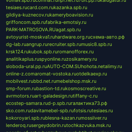
volnav.spb.ru
comnat.ru
npf.net.ru
7bit.pp.ru
kalugatur.ru
tesiaes.ru
card.com.ru
kazanka.spb.ru
gildiya-kuznecov.ru
kameryboavision.ru
griffoncom.spb.ru
fabrika-emotsiy.ru
PARK-MATROSOVA.RU
agat.spb.ru
avtoyurist-moskva1.ru
hardware.org.ru
схема-авто.рф
dg-lab.ru
angrup.ru
recruiter.spb.ru
music8.spb.ru
krsk124.ru
kubok.spb.ru
romanofforex.ru
analitikaplus.ru
spyonline.ru
zosikamery.ru
sloboda-ural.pp.ru
AUTO-COM.SU
hohota.net
alimy.ru
online-z.com
aromat-vostoka.ru
otdelkaexp.ru
mobilvest.ru
bbd.net.ru
mebelshop.msk.ru
smp-forum.ru
bastion-td.ru
kosmoscreative.ru
avrmotors.ru
art-galadesign.ru
tiffany-c.ru
ecostep-samara.ru
d-p.spb.ru
галактика73.рф
sko.com.ru
davitamebel-spb.ru
fotsis.ru
tesiaes.ru
kokoroyari.spb.ru
blesna-kazan.ru
mossilver.ru
lenderoq.ru
sergeydobrin.ru
tochkazvuka.msk.ru