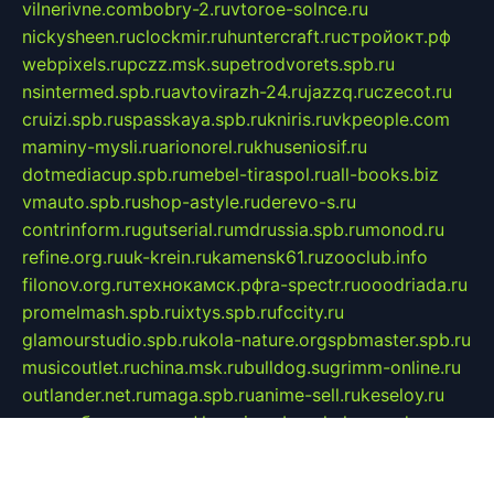
vilnerivne.com
bobry-2.ru
vtoroe-solnce.ru
nickysheen.ru
clockmir.ru
huntercraft.ru
стройокт.рф
webpixels.ru
pczz.msk.su
petrodvorets.spb.ru
nsintermed.spb.ru
avtovirazh-24.ru
jazzq.ru
czecot.ru
cruizi.spb.ru
spasskaya.spb.ru
kniris.ru
vkpeople.com
maminy-mysli.ru
arionorel.ru
khuseniosif.ru
dotmediacup.spb.ru
mebel-tiraspol.ru
all-books.biz
vmauto.spb.ru
shop-astyle.ru
derevo-s.ru
contrinform.ru
gutserial.ru
mdrussia.spb.ru
monod.ru
refine.org.ru
uk-krein.ru
kamensk61.ru
zooclub.info
filonov.org.ru
технокамск.рф
ra-spectr.ru
ooodriada.ru
promelmash.spb.ru
ixtys.spb.ru
fccity.ru
glamourstudio.spb.ru
kola-nature.org
spbmaster.spb.ru
musicoutlet.ru
china.msk.ru
bulldog.su
grimm-online.ru
outlander.net.ru
maga.spb.ru
anime-sell.ru
keseloy.ru
газприборсервис.рф
karmin.spb.ru
shekswood.ru
tischlermebel.ru
automall66.ru
mag-vladimir.ru
yardbar.ru
kiwitour.spb.ru
indesign.com.ru