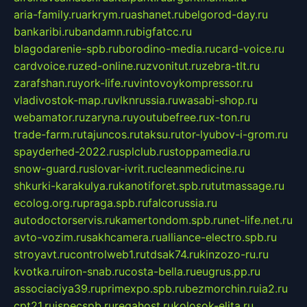
aria-family.ru
arkrym.ru
ashanet.ru
belgorod-day.ru
bankaribi.ru
bandamn.ru
bigfatcc.ru
blagodarenie-spb.ru
borodino-media.ru
card-voice.ru
cardvoice.ru
zed-online.ru
zvonitut.ru
zebra-tlt.ru
zarafshan.ru
york-life.ru
vintovoykompressor.ru
vladivostok-map.ru
vlknrussia.ru
wasabi-shop.ru
webamator.ru
zaryna.ru
youtubefree.ru
x-ton.ru
trade-farm.ru
tajuncos.ru
taksu.ru
tor-lyubov-i-grom.ru
spayderhed-2022.ru
splclub.ru
stoppamedia.ru
snow-guard.ru
slovar-ivrit.ru
cleanmedicine.ru
shkurki-karakulya.ru
kanotiforet.spb.ru
tutmassage.ru
ecolog.org.ru
praga.spb.ru
falcorussia.ru
autodoctorservis.ru
kamertondom.spb.ru
net-life.net.ru
avto-vozim.ru
sakhcamera.ru
alliance-electro.spb.ru
stroyavt.ru
controlweb1.ru
tdsak74.ru
kinzozo-ru.ru
kvotka.ru
iron-snab.ru
costa-bella.ru
eugrus.pp.ru
associaciya39.ru
primexpo.spb.ru
bezmorchin.ru
ia2.ru
cpt21.ru
ispecspb.ru
regahost.ru
kolosok-elita.ru