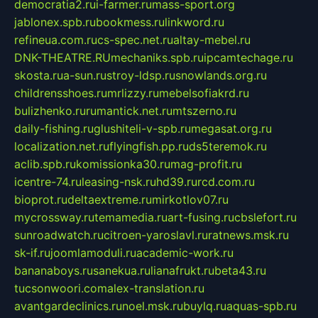
democratia2.ru
i-farmer.ru
mass-sport.org
jablonex.spb.ru
bookmess.ru
linkword.ru
refineua.com.ru
cs-spec.net.ru
altay-mebel.ru
DNK-THEATRE.RU
mechaniks.spb.ru
ipcamtechage.ru
skosta.ru
a-sun.ru
stroy-ldsp.ru
snowlands.org.ru
childrensshoes.ru
mrlizzy.ru
mebelsofiakrd.ru
bulizhenko.ru
rumantick.net.ru
mtszerno.ru
daily-fishing.ru
glushiteli-v-spb.ru
megasat.org.ru
localization.net.ru
flyingfish.pp.ru
ds5teremok.ru
aclib.spb.ru
komissionka30.ru
mag-profit.ru
icentre-74.ru
leasing-nsk.ru
hd39.ru
rcd.com.ru
bioprot.ru
deltaextreme.ru
mirkotlov07.ru
mycrossway.ru
temamedia.ru
art-fusing.ru
cbslefort.ru
sunroadwatch.ru
citroen-yaroslavl.ru
ratnews.msk.ru
sk-if.ru
joomlamoduli.ru
academic-work.ru
bananaboys.ru
sanekua.ru
lianafrukt.ru
beta43.ru
tucsonwoori.com
alex-translation.ru
avantgardeclinics.ru
noel.msk.ru
buylq.ru
aquas-spb.ru