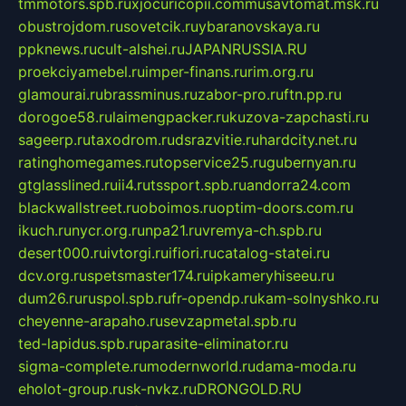
tmmotors.spb.ru
xjocuricopii.com
musavtomat.msk.ru
obustrojdom.ru
sovetcik.ru
ybaranovskaya.ru
ppknews.ru
cult-alshei.ru
JAPANRUSSIA.RU
proekciyamebel.ru
imper-finans.ru
rim.org.ru
glamourai.ru
brassminus.ru
zabor-pro.ru
ftn.pp.ru
dorogoe58.ru
laimengpacker.ru
kuzova-zapchasti.ru
sageerp.ru
taxodrom.ru
dsrazvitie.ru
hardcity.net.ru
ratinghomegames.ru
topservice25.ru
gubernyan.ru
gtglasslined.ru
ii4.ru
tssport.spb.ru
andorra24.com
blackwallstreet.ru
oboimos.ru
optim-doors.com.ru
ikuch.ru
nycr.org.ru
npa21.ru
vremya-ch.spb.ru
desert000.ru
ivtorgi.ru
ifiori.ru
catalog-statei.ru
dcv.org.ru
spetsmaster174.ru
ipkameryhiseeu.ru
dum26.ru
ruspol.spb.ru
fr-opendp.ru
kam-solnyshko.ru
cheyenne-arapaho.ru
sevzapmetal.spb.ru
ted-lapidus.spb.ru
parasite-eliminator.ru
sigma-complete.ru
modernworld.ru
dama-moda.ru
eholot-group.ru
sk-nvkz.ru
DRONGOLD.RU