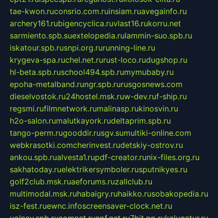
tae-kwon.ru
consrio.com.ru
insiam.ru
avegainfo.ru
archery161.ru
bigencyclica.ru
vlast16.ru
korru.net
sarmiento.spb.su
extelopedia.ru
lammin-suo.spb.ru
iskatour.spb.ru
snpi.org.ru
running-line.ru
krygeva-spa.ru
chel.net.ru
rust-loco.ru
dugshop.ru
hl-beta.spb.ru
school494.spb.ru
mymubaby.ru
epoha-metalband.ru
ngr.spb.ru
rusgosnews.com
dieselvostok.ru
24hostel.msk.ru
w-dev.ru
f-ship.ru
regsmi.ru
filmnetwork.ru
malinasp.ru
kinosvin.ru
h2o-salon.ru
malutkayork.ru
deltaprim.spb.ru
tango-perm.ru
gooddir.ru
sgv.su
multiki-online.com
webkrasotki.com
cherinvest.ru
detskiy-ostrov.ru
ankou.spb.ru
alvesta1.ru
pdf-creator.ru
nix-files.org.ru
sakhatoday.ru
elektrikersymboler.ru
sputnikyes.ru
golf2club.msk.ru
aeforums.ru
zallclub.ru
multimodal.msk.ru
habaigry.ru
haikko.ru
sobakopedia.ru
isz-fest.ru
ewnc.info
screensaver-clock.net.ru