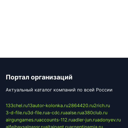
Портал организаций
Актуальный каталог компаний по всей России
133chel.ru
13autor-kolonka.ru
2864420.ru
2rich.ru
3-d-file.ru
3d-file.ru
a-cdc.ru
aalse.ru
a380club.ru
airgungames.ru
accounts-112.ru
adler-jun.ru
adonyev.ru
alfeihavsalnassr.ru
altaipant.ru
argentinamia.ru