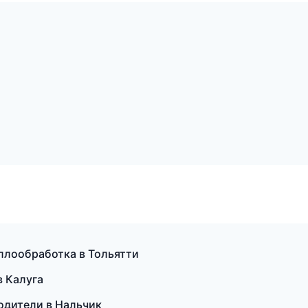
аллообработка в Тольятти
в Калуга
водители в Нальчик