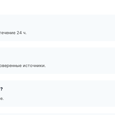
течение 24 ч.
роверенные источники.
е?
е.