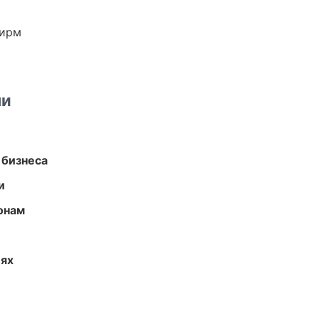
фирм
ми
 бизнеса
и
онам
иях