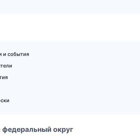
и и события
ители
тия
оски
 федеральный округ