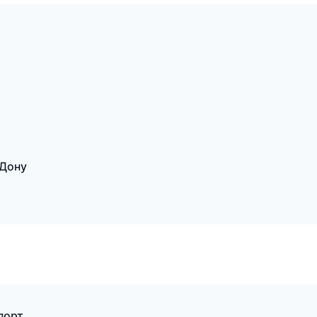
-Дону
порт