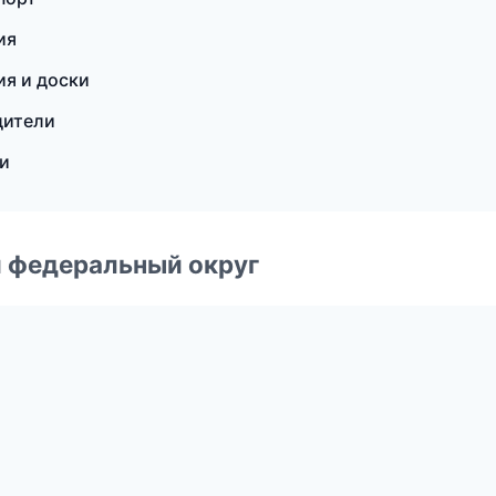
ия
ия и доски
дители
ки
 федеральный округ