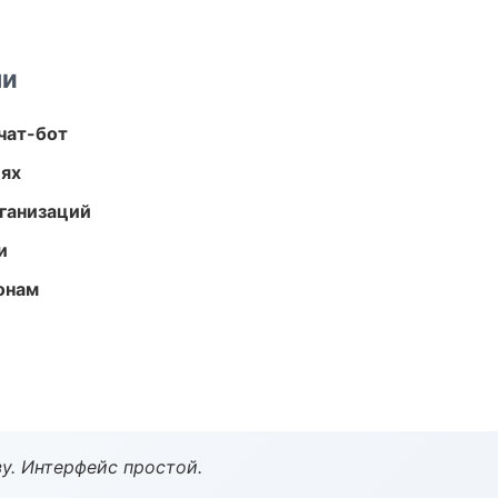
ми
чат-бот
иях
ганизаций
и
онам
у. Интерфейс простой.