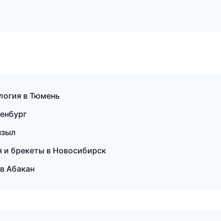
логия в Тюмень
ренбург
ызыл
я и брекеты в Новосибирск
 в Абакан