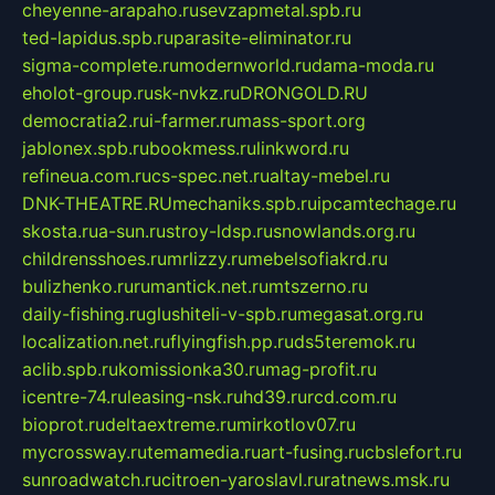
cheyenne-arapaho.ru
sevzapmetal.spb.ru
ted-lapidus.spb.ru
parasite-eliminator.ru
sigma-complete.ru
modernworld.ru
dama-moda.ru
eholot-group.ru
sk-nvkz.ru
DRONGOLD.RU
democratia2.ru
i-farmer.ru
mass-sport.org
jablonex.spb.ru
bookmess.ru
linkword.ru
refineua.com.ru
cs-spec.net.ru
altay-mebel.ru
DNK-THEATRE.RU
mechaniks.spb.ru
ipcamtechage.ru
skosta.ru
a-sun.ru
stroy-ldsp.ru
snowlands.org.ru
childrensshoes.ru
mrlizzy.ru
mebelsofiakrd.ru
bulizhenko.ru
rumantick.net.ru
mtszerno.ru
daily-fishing.ru
glushiteli-v-spb.ru
megasat.org.ru
localization.net.ru
flyingfish.pp.ru
ds5teremok.ru
aclib.spb.ru
komissionka30.ru
mag-profit.ru
icentre-74.ru
leasing-nsk.ru
hd39.ru
rcd.com.ru
bioprot.ru
deltaextreme.ru
mirkotlov07.ru
mycrossway.ru
temamedia.ru
art-fusing.ru
cbslefort.ru
sunroadwatch.ru
citroen-yaroslavl.ru
ratnews.msk.ru