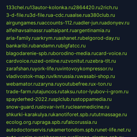
133chel.ru
13autor-kolonka.ru
2864420.ru
2rich.ru
3-d-file.ru
3d-file.ru
a-cdc.ru
aalse.ru
a380club.ru
airgungames.ru
accounts-112.ru
adler-jun.ru
adonyev.ru
alfeihavsalnassr.ru
altaipant.ru
argentinamia.ru
aria-family.ru
arkrym.ru
ashanet.ru
belgorod-day.ru
bankaribi.ru
bandamn.ru
bigfatcc.ru
blagodarenie-spb.ru
borodino-media.ru
card-voice.ru
cardvoice.ru
zed-online.ru
zvonitut.ru
zebra-tlt.ru
zarafshan.ru
york-life.ru
vintovoykompressor.ru
vladivostok-map.ru
vlknrussia.ru
wasabi-shop.ru
webamator.ru
zaryna.ru
youtubefree.ru
x-ton.ru
trade-farm.ru
tajuncos.ru
taksu.ru
tor-lyubov-i-grom.ru
spayderhed-2022.ru
splclub.ru
stoppamedia.ru
snow-guard.ru
slovar-ivrit.ru
cleanmedicine.ru
shkurki-karakulya.ru
kanotiforet.spb.ru
tutmassage.ru
ecolog.org.ru
praga.spb.ru
falcorussia.ru
autodoctorservis.ru
kamertondom.spb.ru
net-life.net.ru