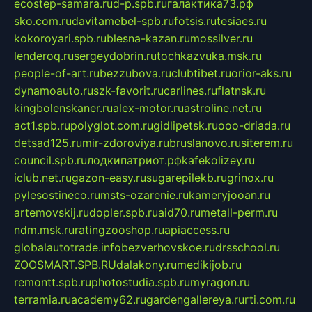
ecostep-samara.ru
d-p.spb.ru
галактика73.рф
sko.com.ru
davitamebel-spb.ru
fotsis.ru
tesiaes.ru
kokoroyari.spb.ru
blesna-kazan.ru
mossilver.ru
lenderoq.ru
sergeydobrin.ru
tochkazvuka.msk.ru
people-of-art.ru
bezzubova.ru
clubtibet.ru
orior-aks.ru
dynamoauto.ru
szk-favorit.ru
carlines.ru
flatnsk.ru
kingbolenskaner.ru
alex-motor.ru
astroline.net.ru
act1.spb.ru
polyglot.com.ru
gidlipetsk.ru
ooo-driada.ru
detsad125.ru
mir-zdoroviya.ru
bruslanovo.ru
siterem.ru
council.spb.ru
лодкипатриот.рф
kafekolizey.ru
iclub.net.ru
gazon-easy.ru
sugarepilekb.ru
grinox.ru
pylesostineco.ru
msts-ozarenie.ru
kameryjooan.ru
artemovskij.ru
dopler.spb.ru
aid70.ru
metall-perm.ru
ndm.msk.ru
ratingzooshop.ru
apiaccess.ru
globalautotrade.info
bezverhovskoe.ru
drsschool.ru
ZOOSMART.SPB.RU
dalakony.ru
medikijob.ru
remontt.spb.ru
photostudia.spb.ru
myragon.ru
terramia.ru
academy62.ru
gardengallereya.ru
rti.com.ru