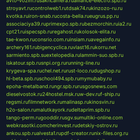
avto-vozim.ru
sakhcamera.ru
alliance-electro.spb.ru
stroyavt.ru
controlweb1.ru
tdsak74.ru
kinzozo-ru.ru
kvotka.ru
iron-snab.ru
costa-bella.ru
eugrus.pp.ru
associaciya39.ru
primexpo.spb.ru
bezmorchin.ru
ia2.ru
cpt21.ru
ispecspb.ru
regahost.ru
kolosok-elita.ru
tae-kwon.ru
consrio.com.ru
insiam.ru
avegainfo.ru
archery161.ru
bigencyclica.ru
vlast16.ru
korru.net
sarmiento.spb.su
extelopedia.ru
lammin-suo.spb.ru
iskatour.spb.ru
snpi.org.ru
running-line.ru
krygeva-spa.ru
chel.net.ru
rust-loco.ru
dugshop.ru
hl-beta.spb.ru
school494.spb.ru
mymubaby.ru
epoha-metalband.ru
ngr.spb.ru
rusgosnews.com
dieselvostok.ru
24hostel.msk.ru
w-dev.ru
f-ship.ru
regsmi.ru
filmnetwork.ru
malinasp.ru
kinosvin.ru
h2o-salon.ru
malutkayork.ru
deltaprim.spb.ru
tango-perm.ru
gooddir.ru
sgv.su
multiki-online.com
webkrasotki.com
cherinvest.ru
detskiy-ostrov.ru
ankou.spb.ru
alvesta1.ru
pdf-creator.ru
nix-files.org.ru