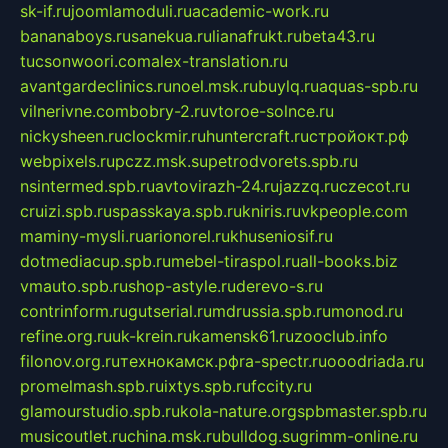
sk-if.ru
joomlamoduli.ru
academic-work.ru
bananaboys.ru
sanekua.ru
lianafrukt.ru
beta43.ru
tucsonwoori.com
alex-translation.ru
avantgardeclinics.ru
noel.msk.ru
buylq.ru
aquas-spb.ru
vilnerivne.com
bobry-2.ru
vtoroe-solnce.ru
nickysheen.ru
clockmir.ru
huntercraft.ru
стройокт.рф
webpixels.ru
pczz.msk.su
petrodvorets.spb.ru
nsintermed.spb.ru
avtovirazh-24.ru
jazzq.ru
czecot.ru
cruizi.spb.ru
spasskaya.spb.ru
kniris.ru
vkpeople.com
maminy-mysli.ru
arionorel.ru
khuseniosif.ru
dotmediacup.spb.ru
mebel-tiraspol.ru
all-books.biz
vmauto.spb.ru
shop-astyle.ru
derevo-s.ru
contrinform.ru
gutserial.ru
mdrussia.spb.ru
monod.ru
refine.org.ru
uk-krein.ru
kamensk61.ru
zooclub.info
filonov.org.ru
технокамск.рф
ra-spectr.ru
ooodriada.ru
promelmash.spb.ru
ixtys.spb.ru
fccity.ru
glamourstudio.spb.ru
kola-nature.org
spbmaster.spb.ru
musicoutlet.ru
china.msk.ru
bulldog.su
grimm-online.ru