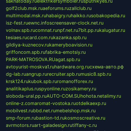
sakhatoday.ru
elektrikersymboler.ru
sputnikyes.ru
golf2club.msk.ru
aeforums.ru
zallclub.ru
multimodal.msk.ru
habaigry.ru
haikko.ru
sobakopedia.ru
isz-fest.ru
ewnc.info
screensaver-clock.net.ru
volnav.spb.ru
comnat.ru
npf.net.ru
7bit.pp.ru
kalugatur.ru
tesiaes.ru
card.com.ru
kazanka.spb.ru
gildiya-kuznecov.ru
kameryboavision.ru
griffoncom.spb.ru
fabrika-emotsiy.ru
PARK-MATROSOVA.RU
agat.spb.ru
avtoyurist-moskva1.ru
hardware.org.ru
схема-авто.рф
dg-lab.ru
angrup.ru
recruiter.spb.ru
music8.spb.ru
krsk124.ru
kubok.spb.ru
romanofforex.ru
analitikaplus.ru
spyonline.ru
zosikamery.ru
sloboda-ural.pp.ru
AUTO-COM.SU
hohota.net
alimy.ru
online-z.com
aromat-vostoka.ru
otdelkaexp.ru
mobilvest.ru
bbd.net.ru
mebelshop.msk.ru
smp-forum.ru
bastion-td.ru
kosmoscreative.ru
avrmotors.ru
art-galadesign.ru
tiffany-c.ru