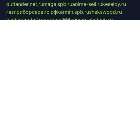
outlander.net.ru
maga.spb.ru
anime-sell.ru
keseloy.ru
газприборсервис.рф
karmin.spb.ru
shekswood.ru
tischlermebel.ru
automall66.ru
mag-vladimir.ru
yardbar.ru
kiwitour.spb.ru
indesign.com.ru
freestylemebel.ru
bany-samara.ru
rsei.ru
naidisvoyput.ru
mgsn-invest.ru
ipkamerasannce.ru
alicante-house.ru
ibelka74.ru
cozyhouse.info
vlkargalev-studio.ru
700mb.ru
figura-ufa.ru
alina-live.ru
belarusiannews.ru
womenknow.ru
dos-vniimk.ru
sega.net.ru
dv.net.ru
phenomenonsofhistory.com
telesputnik.net.ru
wall.pp.ru
pylesosroidmi.ru
gtc-clan.ru
cligs.ru
bibikazap.ru
popova.org.ru
netwhistler.spb.ru
bellvil.ru
bonzon.ru
iss-vladik.ru
defiparis.net.ru
las-gryzas.ru
amku.ru
electednews.spb.ru
feather.org.ru
spar72.ru
tankiigri.ru
dominus.com.ru
ibtree.ru
sanykool.pp.ru
unixlib.org.ru
menatep.spb.ru
gartenterrassen.ru
printeka.ru
skvozilka.com.ru
parkovka-pub.ru
lovemobi.ru
art-ru.ru