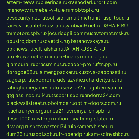
artem-news.ru
biserinca.ru
krasnodarkurort.com
imshowtv.ru
mebel-v-tule.ru
mobtopik.ru
pcsecurity.net.ru
tool-sib.ru
multimetrunit.ru
sp-tour.ru
fan-cs.ru
santeh-russia.ru
symbian9.net.ru
DSHAIR.RU
tmmotors.spb.ru
xjocuricopii.com
musavtomat.msk.ru
obustrojdom.ru
sovetcik.ru
ybaranovskaya.ru
ppknews.ru
cult-alshei.ru
JAPANRUSSIA.RU
proekciyamebel.ru
imper-finans.ru
rim.org.ru
glamourai.ru
brassminus.ru
zabor-pro.ru
ftn.pp.ru
dorogoe58.ru
laimengpacker.ru
kuzova-zapchasti.ru
sageerp.ru
taxodrom.ru
dsrazvitie.ru
hardcity.net.ru
ratinghomegames.ru
topservice25.ru
gubernyan.ru
gtglasslined.ru
ii4.ru
tssport.spb.ru
andorra24.com
blackwallstreet.ru
oboimos.ru
optim-doors.com.ru
ikuch.ru
nycr.org.ru
npa21.ru
vremya-ch.spb.ru
desert000.ru
ivtorgi.ru
ifiori.ru
catalog-statei.ru
dcv.org.ru
spetsmaster174.ru
ipkameryhiseeu.ru
dum26.ru
ruspol.spb.ru
fr-opendp.ru
kam-solnyshko.ru