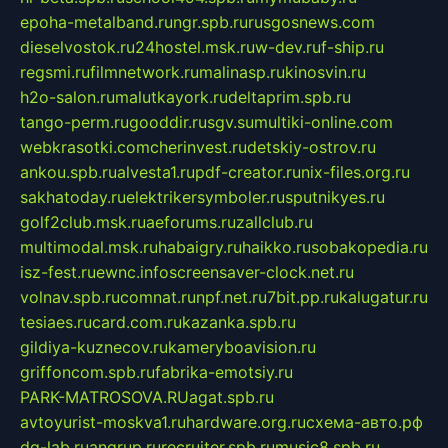
epoha-metalband.ru
ngr.spb.ru
rusgosnews.com
dieselvostok.ru
24hostel.msk.ru
w-dev.ru
f-ship.ru
regsmi.ru
filmnetwork.ru
malinasp.ru
kinosvin.ru
h2o-salon.ru
malutkayork.ru
deltaprim.spb.ru
tango-perm.ru
gooddir.ru
sgv.su
multiki-online.com
webkrasotki.com
cherinvest.ru
detskiy-ostrov.ru
ankou.spb.ru
alvesta1.ru
pdf-creator.ru
nix-files.org.ru
sakhatoday.ru
elektrikersymboler.ru
sputnikyes.ru
golf2club.msk.ru
aeforums.ru
zallclub.ru
multimodal.msk.ru
habaigry.ru
haikko.ru
sobakopedia.ru
isz-fest.ru
ewnc.info
screensaver-clock.net.ru
volnav.spb.ru
comnat.ru
npf.net.ru
7bit.pp.ru
kalugatur.ru
tesiaes.ru
card.com.ru
kazanka.spb.ru
gildiya-kuznecov.ru
kameryboavision.ru
griffoncom.spb.ru
fabrika-emotsiy.ru
PARK-MATROSOVA.RU
agat.spb.ru
avtoyurist-moskva1.ru
hardware.org.ru
схема-авто.рф
dg-lab.ru
angrup.ru
recruiter.spb.ru
music8.spb.ru