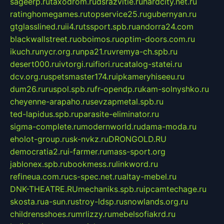
sageerp.ru
taxodrom.ru
dsrazvitie.ru
hardcity.net.ru
ratinghomegames.ru
topservice25.ru
gubernyan.ru
gtglasslined.ru
ii4.ru
tssport.spb.ru
andorra24.com
blackwallstreet.ru
oboimos.ru
optim-doors.com.ru
ikuch.ru
nycr.org.ru
npa21.ru
vremya-ch.spb.ru
desert000.ru
ivtorgi.ru
ifiori.ru
catalog-statei.ru
dcv.org.ru
spetsmaster174.ru
ipkameryhiseeu.ru
dum26.ru
ruspol.spb.ru
fr-opendp.ru
kam-solnyshko.ru
cheyenne-arapaho.ru
sevzapmetal.spb.ru
ted-lapidus.spb.ru
parasite-eliminator.ru
sigma-complete.ru
modernworld.ru
dama-moda.ru
eholot-group.ru
sk-nvkz.ru
DRONGOLD.RU
democratia2.ru
i-farmer.ru
mass-sport.org
jablonex.spb.ru
bookmess.ru
linkword.ru
refineua.com.ru
cs-spec.net.ru
altay-mebel.ru
DNK-THEATRE.RU
mechaniks.spb.ru
ipcamtechage.ru
skosta.ru
a-sun.ru
stroy-ldsp.ru
snowlands.org.ru
childrensshoes.ru
mrlizzy.ru
mebelsofiakrd.ru