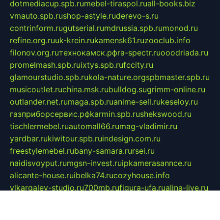
dotmediacup.spb.ru
mebel-tiraspol.ru
all-books.biz
vmauto.spb.ru
shop-astyle.ru
derevo-s.ru
contrinform.ru
gutserial.ru
mdrussia.spb.ru
monod.ru
refine.org.ru
uk-krein.ru
kamensk61.ru
zooclub.info
filonov.org.ru
технокамск.рф
ra-spectr.ru
ooodriada.ru
promelmash.spb.ru
ixtys.spb.ru
fccity.ru
glamourstudio.spb.ru
kola-nature.org
spbmaster.spb.ru
musicoutlet.ru
china.msk.ru
bulldog.su
grimm-online.ru
outlander.net.ru
maga.spb.ru
anime-sell.ru
keseloy.ru
газприборсервис.рф
karmin.spb.ru
shekswood.ru
tischlermebel.ru
automall66.ru
mag-vladimir.ru
yardbar.ru
kiwitour.spb.ru
indesign.com.ru
freestylemebel.ru
bany-samara.ru
rsei.ru
naidisvoyput.ru
mgsn-invest.ru
ipkamerasannce.ru
alicante-house.ru
ibelka74.ru
cozyhouse.info
vlkargalev-studio.ru
700mb.ru
figura-ufa.ru
alina-live.ru
belarusiannews.ru
womenknow.ru
dos-vniimk.ru
sega.net.ru
dv.net.ru
phenomenonsofhistory.com