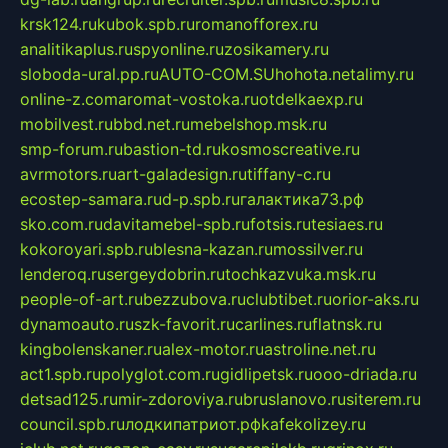
krsk124.ru
kubok.spb.ru
romanofforex.ru
analitikaplus.ru
spyonline.ru
zosikamery.ru
sloboda-ural.pp.ru
AUTO-COM.SU
hohota.net
alimy.ru
online-z.com
aromat-vostoka.ru
otdelkaexp.ru
mobilvest.ru
bbd.net.ru
mebelshop.msk.ru
smp-forum.ru
bastion-td.ru
kosmoscreative.ru
avrmotors.ru
art-galadesign.ru
tiffany-c.ru
ecostep-samara.ru
d-p.spb.ru
галактика73.рф
sko.com.ru
davitamebel-spb.ru
fotsis.ru
tesiaes.ru
kokoroyari.spb.ru
blesna-kazan.ru
mossilver.ru
lenderoq.ru
sergeydobrin.ru
tochkazvuka.msk.ru
people-of-art.ru
bezzubova.ru
clubtibet.ru
orior-aks.ru
dynamoauto.ru
szk-favorit.ru
carlines.ru
flatnsk.ru
kingbolenskaner.ru
alex-motor.ru
astroline.net.ru
act1.spb.ru
polyglot.com.ru
gidlipetsk.ru
ooo-driada.ru
detsad125.ru
mir-zdoroviya.ru
bruslanovo.ru
siterem.ru
council.spb.ru
лодкипатриот.рф
kafekolizey.ru