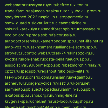
webamator.ru
zaryna.ru
youtubefree.ru
x-ton.ru
trade-farm.ru
tajuncos.ru
taksu.ru
tor-lyubov-i-grom.ru
spayderhed-2022.ru
splclub.ru
stoppamedia.ru
snow-guard.ru
slovar-ivrit.ru
cleanmedicine.ru
shkurki-karakulya.ru
kanotiforet.spb.ru
tutmassage.ru
ecolog.org.ru
praga.spb.ru
falcorussia.ru
autodoctorservis.ru
kamertondom.spb.ru
net-life.net.ru
avto-vozim.ru
sakhcamera.ru
alliance-electro.spb.ru
stroyavt.ru
controlweb1.ru
tdsak74.ru
kinzozo-ru.ru
kvotka.ru
iron-snab.ru
costa-bella.ru
eugrus.pp.ru
associaciya39.ru
primexpo.spb.ru
bezmorchin.ru
ia2.ru
cpt21.ru
ispecspb.ru
regahost.ru
kolosok-elita.ru
tae-kwon.ru
consrio.com.ru
insiam.ru
avegainfo.ru
archery161.ru
bigencyclica.ru
vlast16.ru
korru.net
sarmiento.spb.su
extelopedia.ru
lammin-suo.spb.ru
iskatour.spb.ru
snpi.org.ru
running-line.ru
krygeva-spa.ru
chel.net.ru
rust-loco.ru
dugshop.ru
hl-beta.spb.ru
school494.spb.ru
mymubaby.ru