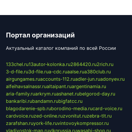
Портал организаций
Актуальный каталог компаний по всей России
133chel.ru
13autor-kolonka.ru
2864420.ru
2rich.ru
3-d-file.ru
3d-file.ru
a-cdc.ru
aalse.ru
a380club.ru
airgungames.ru
accounts-112.ru
adler-jun.ru
adonyev.ru
alfeihavsalnassr.ru
altaipant.ru
argentinamia.ru
aria-family.ru
arkrym.ru
ashanet.ru
belgorod-day.ru
bankaribi.ru
bandamn.ru
bigfatcc.ru
blagodarenie-spb.ru
borodino-media.ru
card-voice.ru
cardvoice.ru
zed-online.ru
zvonitut.ru
zebra-tlt.ru
zarafshan.ru
york-life.ru
vintovoykompressor.ru
vladivostok-map.ru
vlknrussia.ru
wasabi-shop.ru