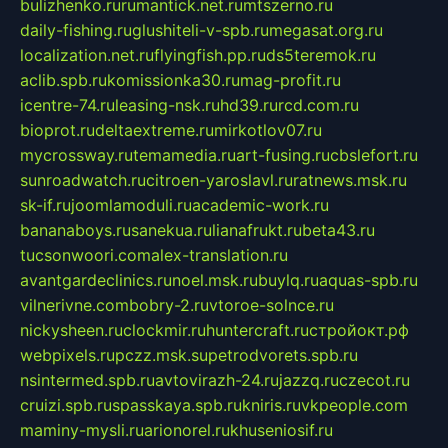
bulizhenko.ru
rumantick.net.ru
mtszerno.ru
daily-fishing.ru
glushiteli-v-spb.ru
megasat.org.ru
localization.net.ru
flyingfish.pp.ru
ds5teremok.ru
aclib.spb.ru
komissionka30.ru
mag-profit.ru
icentre-74.ru
leasing-nsk.ru
hd39.ru
rcd.com.ru
bioprot.ru
deltaextreme.ru
mirkotlov07.ru
mycrossway.ru
temamedia.ru
art-fusing.ru
cbslefort.ru
sunroadwatch.ru
citroen-yaroslavl.ru
ratnews.msk.ru
sk-if.ru
joomlamoduli.ru
academic-work.ru
bananaboys.ru
sanekua.ru
lianafrukt.ru
beta43.ru
tucsonwoori.com
alex-translation.ru
avantgardeclinics.ru
noel.msk.ru
buylq.ru
aquas-spb.ru
vilnerivne.com
bobry-2.ru
vtoroe-solnce.ru
nickysheen.ru
clockmir.ru
huntercraft.ru
стройокт.рф
webpixels.ru
pczz.msk.su
petrodvorets.spb.ru
nsintermed.spb.ru
avtovirazh-24.ru
jazzq.ru
czecot.ru
cruizi.spb.ru
spasskaya.spb.ru
kniris.ru
vkpeople.com
maminy-mysli.ru
arionorel.ru
khuseniosif.ru