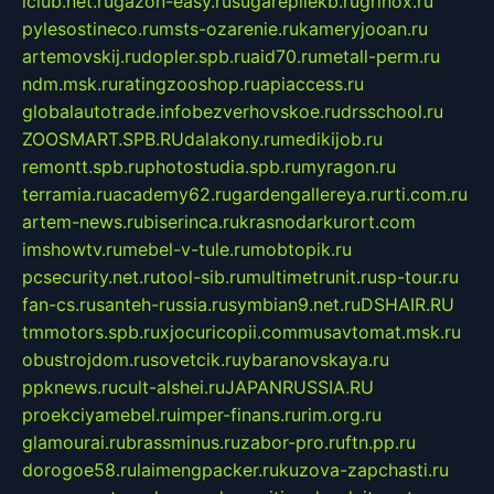
iclub.net.ru
gazon-easy.ru
sugarepilekb.ru
grinox.ru
pylesostineco.ru
msts-ozarenie.ru
kameryjooan.ru
artemovskij.ru
dopler.spb.ru
aid70.ru
metall-perm.ru
ndm.msk.ru
ratingzooshop.ru
apiaccess.ru
globalautotrade.info
bezverhovskoe.ru
drsschool.ru
ZOOSMART.SPB.RU
dalakony.ru
medikijob.ru
remontt.spb.ru
photostudia.spb.ru
myragon.ru
terramia.ru
academy62.ru
gardengallereya.ru
rti.com.ru
artem-news.ru
biserinca.ru
krasnodarkurort.com
imshowtv.ru
mebel-v-tule.ru
mobtopik.ru
pcsecurity.net.ru
tool-sib.ru
multimetrunit.ru
sp-tour.ru
fan-cs.ru
santeh-russia.ru
symbian9.net.ru
DSHAIR.RU
tmmotors.spb.ru
xjocuricopii.com
musavtomat.msk.ru
obustrojdom.ru
sovetcik.ru
ybaranovskaya.ru
ppknews.ru
cult-alshei.ru
JAPANRUSSIA.RU
proekciyamebel.ru
imper-finans.ru
rim.org.ru
glamourai.ru
brassminus.ru
zabor-pro.ru
ftn.pp.ru
dorogoe58.ru
laimengpacker.ru
kuzova-zapchasti.ru