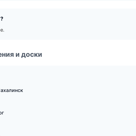
е?
е.
ния и доски
Сахалинск
рг
ь