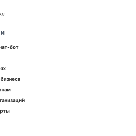
ке
ми
чат-бот
иях
 бизнеса
онам
ганизаций
арты