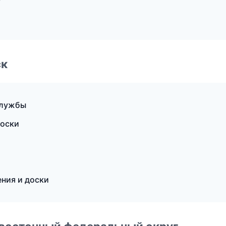
ск
службы
доски
ния и доски