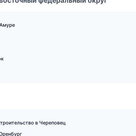
евосточный федеральный округ
-Амуре
ок
строительство в Череповец
 Оренбург