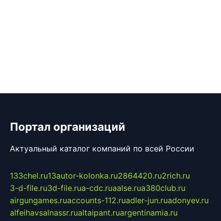
Портал организаций
Актуальный каталог компаний по всей России
133chel.ru
13autor-kolonka.ru
2864420.ru
2rich.ru
3-d-file.ru
3d-file.ru
a-cdc.ru
aalse.ru
a380club.ru
airgungames.ru
accounts-112.ru
adler-jun.ru
adonyev.ru
alfeihavsalnassr.ru
altaipant.ru
argentinamia.ru