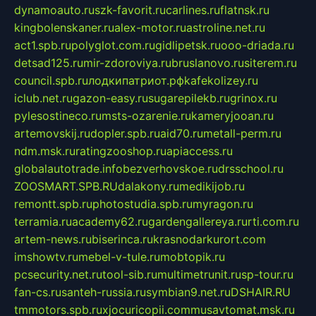
dynamoauto.ru
szk-favorit.ru
carlines.ru
flatnsk.ru
kingbolenskaner.ru
alex-motor.ru
astroline.net.ru
act1.spb.ru
polyglot.com.ru
gidlipetsk.ru
ooo-driada.ru
detsad125.ru
mir-zdoroviya.ru
bruslanovo.ru
siterem.ru
council.spb.ru
лодкипатриот.рф
kafekolizey.ru
iclub.net.ru
gazon-easy.ru
sugarepilekb.ru
grinox.ru
pylesostineco.ru
msts-ozarenie.ru
kameryjooan.ru
artemovskij.ru
dopler.spb.ru
aid70.ru
metall-perm.ru
ndm.msk.ru
ratingzooshop.ru
apiaccess.ru
globalautotrade.info
bezverhovskoe.ru
drsschool.ru
ZOOSMART.SPB.RU
dalakony.ru
medikijob.ru
remontt.spb.ru
photostudia.spb.ru
myragon.ru
terramia.ru
academy62.ru
gardengallereya.ru
rti.com.ru
artem-news.ru
biserinca.ru
krasnodarkurort.com
imshowtv.ru
mebel-v-tule.ru
mobtopik.ru
pcsecurity.net.ru
tool-sib.ru
multimetrunit.ru
sp-tour.ru
fan-cs.ru
santeh-russia.ru
symbian9.net.ru
DSHAIR.RU
tmmotors.spb.ru
xjocuricopii.com
musavtomat.msk.ru