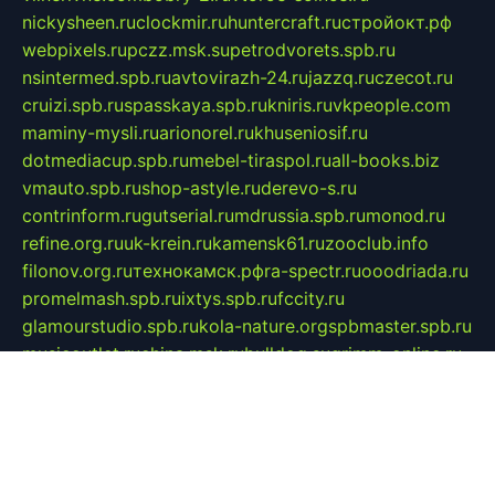
nickysheen.ru
clockmir.ru
huntercraft.ru
стройокт.рф
webpixels.ru
pczz.msk.su
petrodvorets.spb.ru
nsintermed.spb.ru
avtovirazh-24.ru
jazzq.ru
czecot.ru
cruizi.spb.ru
spasskaya.spb.ru
kniris.ru
vkpeople.com
maminy-mysli.ru
arionorel.ru
khuseniosif.ru
dotmediacup.spb.ru
mebel-tiraspol.ru
all-books.biz
vmauto.spb.ru
shop-astyle.ru
derevo-s.ru
contrinform.ru
gutserial.ru
mdrussia.spb.ru
monod.ru
refine.org.ru
uk-krein.ru
kamensk61.ru
zooclub.info
filonov.org.ru
технокамск.рф
ra-spectr.ru
ooodriada.ru
promelmash.spb.ru
ixtys.spb.ru
fccity.ru
glamourstudio.spb.ru
kola-nature.org
spbmaster.spb.ru
musicoutlet.ru
china.msk.ru
bulldog.su
grimm-online.ru
outlander.net.ru
maga.spb.ru
anime-sell.ru
keseloy.ru
газприборсервис.рф
karmin.spb.ru
shekswood.ru
tischlermebel.ru
automall66.ru
mag-vladimir.ru
yardbar.ru
kiwitour.spb.ru
indesign.com.ru
freestylemebel.ru
bany-samara.ru
rsei.ru