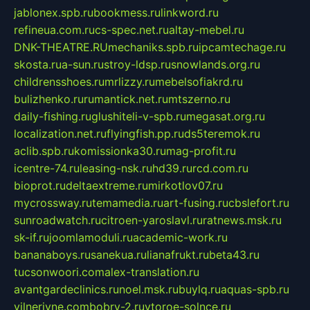
jablonex.spb.ru
bookmess.ru
linkword.ru
refineua.com.ru
cs-spec.net.ru
altay-mebel.ru
DNK-THEATRE.RU
mechaniks.spb.ru
ipcamtechage.ru
skosta.ru
a-sun.ru
stroy-ldsp.ru
snowlands.org.ru
childrensshoes.ru
mrlizzy.ru
mebelsofiakrd.ru
bulizhenko.ru
rumantick.net.ru
mtszerno.ru
daily-fishing.ru
glushiteli-v-spb.ru
megasat.org.ru
localization.net.ru
flyingfish.pp.ru
ds5teremok.ru
aclib.spb.ru
komissionka30.ru
mag-profit.ru
icentre-74.ru
leasing-nsk.ru
hd39.ru
rcd.com.ru
bioprot.ru
deltaextreme.ru
mirkotlov07.ru
mycrossway.ru
temamedia.ru
art-fusing.ru
cbslefort.ru
sunroadwatch.ru
citroen-yaroslavl.ru
ratnews.msk.ru
sk-if.ru
joomlamoduli.ru
academic-work.ru
bananaboys.ru
sanekua.ru
lianafrukt.ru
beta43.ru
tucsonwoori.com
alex-translation.ru
avantgardeclinics.ru
noel.msk.ru
buylq.ru
aquas-spb.ru
vilnerivne.com
bobry-2.ru
vtoroe-solnce.ru