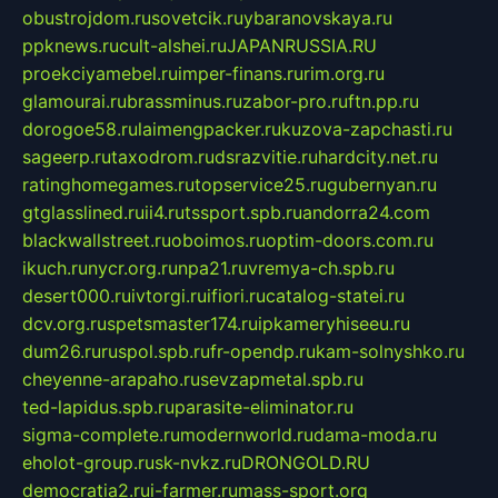
obustrojdom.ru
sovetcik.ru
ybaranovskaya.ru
ppknews.ru
cult-alshei.ru
JAPANRUSSIA.RU
proekciyamebel.ru
imper-finans.ru
rim.org.ru
glamourai.ru
brassminus.ru
zabor-pro.ru
ftn.pp.ru
dorogoe58.ru
laimengpacker.ru
kuzova-zapchasti.ru
sageerp.ru
taxodrom.ru
dsrazvitie.ru
hardcity.net.ru
ratinghomegames.ru
topservice25.ru
gubernyan.ru
gtglasslined.ru
ii4.ru
tssport.spb.ru
andorra24.com
blackwallstreet.ru
oboimos.ru
optim-doors.com.ru
ikuch.ru
nycr.org.ru
npa21.ru
vremya-ch.spb.ru
desert000.ru
ivtorgi.ru
ifiori.ru
catalog-statei.ru
dcv.org.ru
spetsmaster174.ru
ipkameryhiseeu.ru
dum26.ru
ruspol.spb.ru
fr-opendp.ru
kam-solnyshko.ru
cheyenne-arapaho.ru
sevzapmetal.spb.ru
ted-lapidus.spb.ru
parasite-eliminator.ru
sigma-complete.ru
modernworld.ru
dama-moda.ru
eholot-group.ru
sk-nvkz.ru
DRONGOLD.RU
democratia2.ru
i-farmer.ru
mass-sport.org