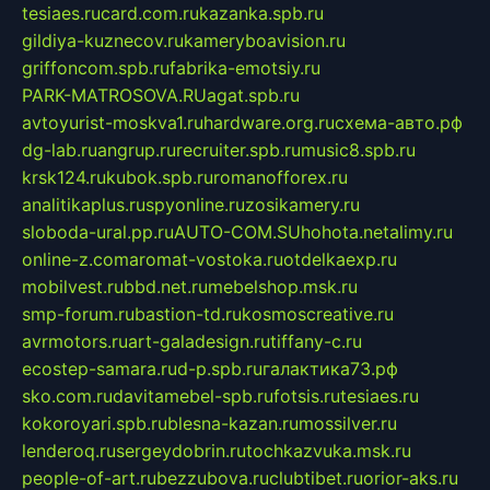
tesiaes.ru
card.com.ru
kazanka.spb.ru
gildiya-kuznecov.ru
kameryboavision.ru
griffoncom.spb.ru
fabrika-emotsiy.ru
PARK-MATROSOVA.RU
agat.spb.ru
avtoyurist-moskva1.ru
hardware.org.ru
схема-авто.рф
dg-lab.ru
angrup.ru
recruiter.spb.ru
music8.spb.ru
krsk124.ru
kubok.spb.ru
romanofforex.ru
analitikaplus.ru
spyonline.ru
zosikamery.ru
sloboda-ural.pp.ru
AUTO-COM.SU
hohota.net
alimy.ru
online-z.com
aromat-vostoka.ru
otdelkaexp.ru
mobilvest.ru
bbd.net.ru
mebelshop.msk.ru
smp-forum.ru
bastion-td.ru
kosmoscreative.ru
avrmotors.ru
art-galadesign.ru
tiffany-c.ru
ecostep-samara.ru
d-p.spb.ru
галактика73.рф
sko.com.ru
davitamebel-spb.ru
fotsis.ru
tesiaes.ru
kokoroyari.spb.ru
blesna-kazan.ru
mossilver.ru
lenderoq.ru
sergeydobrin.ru
tochkazvuka.msk.ru
people-of-art.ru
bezzubova.ru
clubtibet.ru
orior-aks.ru