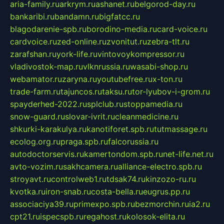
aria-family.ru
arkrym.ru
ashanet.ru
belgorod-day.ru
bankaribi.ru
bandamn.ru
bigfatcc.ru
blagodarenie-spb.ru
borodino-media.ru
card-voice.ru
cardvoice.ru
zed-online.ru
zvonitut.ru
zebra-tlt.ru
zarafshan.ru
york-life.ru
vintovoykompressor.ru
vladivostok-map.ru
vlknrussia.ru
wasabi-shop.ru
webamator.ru
zaryna.ru
youtubefree.ru
x-ton.ru
trade-farm.ru
tajuncos.ru
taksu.ru
tor-lyubov-i-grom.ru
spayderhed-2022.ru
splclub.ru
stoppamedia.ru
snow-guard.ru
slovar-ivrit.ru
cleanmedicine.ru
shkurki-karakulya.ru
kanotiforet.spb.ru
tutmassage.ru
ecolog.org.ru
praga.spb.ru
falcorussia.ru
autodoctorservis.ru
kamertondom.spb.ru
net-life.net.ru
avto-vozim.ru
sakhcamera.ru
alliance-electro.spb.ru
stroyavt.ru
controlweb1.ru
tdsak74.ru
kinzozo-ru.ru
kvotka.ru
iron-snab.ru
costa-bella.ru
eugrus.pp.ru
associaciya39.ru
primexpo.spb.ru
bezmorchin.ru
ia2.ru
cpt21.ru
ispecspb.ru
regahost.ru
kolosok-elita.ru