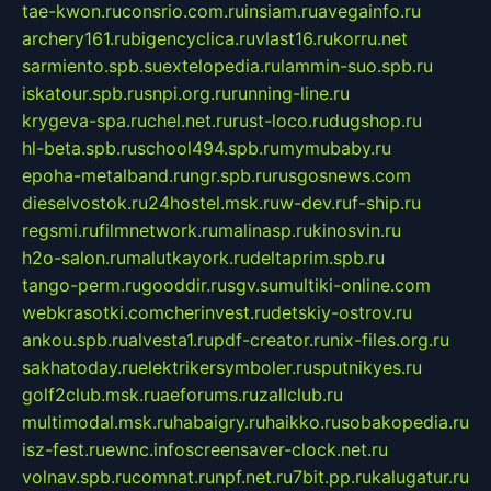
tae-kwon.ru
consrio.com.ru
insiam.ru
avegainfo.ru
archery161.ru
bigencyclica.ru
vlast16.ru
korru.net
sarmiento.spb.su
extelopedia.ru
lammin-suo.spb.ru
iskatour.spb.ru
snpi.org.ru
running-line.ru
krygeva-spa.ru
chel.net.ru
rust-loco.ru
dugshop.ru
hl-beta.spb.ru
school494.spb.ru
mymubaby.ru
epoha-metalband.ru
ngr.spb.ru
rusgosnews.com
dieselvostok.ru
24hostel.msk.ru
w-dev.ru
f-ship.ru
regsmi.ru
filmnetwork.ru
malinasp.ru
kinosvin.ru
h2o-salon.ru
malutkayork.ru
deltaprim.spb.ru
tango-perm.ru
gooddir.ru
sgv.su
multiki-online.com
webkrasotki.com
cherinvest.ru
detskiy-ostrov.ru
ankou.spb.ru
alvesta1.ru
pdf-creator.ru
nix-files.org.ru
sakhatoday.ru
elektrikersymboler.ru
sputnikyes.ru
golf2club.msk.ru
aeforums.ru
zallclub.ru
multimodal.msk.ru
habaigry.ru
haikko.ru
sobakopedia.ru
isz-fest.ru
ewnc.info
screensaver-clock.net.ru
volnav.spb.ru
comnat.ru
npf.net.ru
7bit.pp.ru
kalugatur.ru