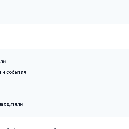
ели
и и события
теводители