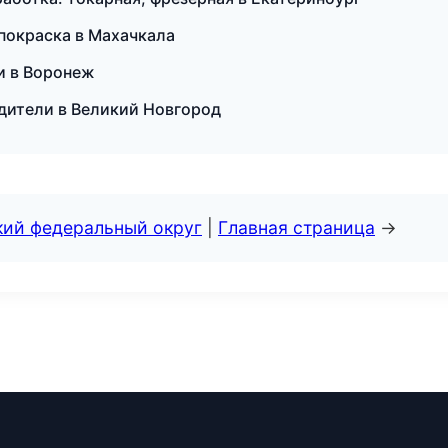
 покраска в Махачкала
ии в Воронеж
одители в Великий Новгород
кий федеральный округ
|
Главная страница
→