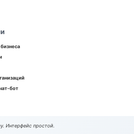
ми
 бизнеса
и
ганизаций
чат-бот
у. Интерфейс простой.