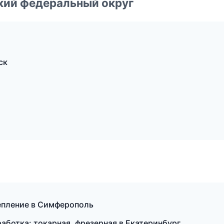
ский федеральный округ
ск
цепление в Симферополь
аботка: токарная, фрезерная в Екатеринбург