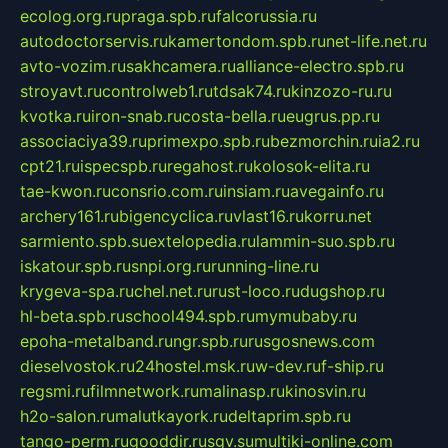
ecolog.org.ru
praga.spb.ru
falcorussia.ru
autodoctorservis.ru
kamertondom.spb.ru
net-life.net.ru
avto-vozim.ru
sakhcamera.ru
alliance-electro.spb.ru
stroyavt.ru
controlweb1.ru
tdsak74.ru
kinzozo-ru.ru
kvotka.ru
iron-snab.ru
costa-bella.ru
eugrus.pp.ru
associaciya39.ru
primexpo.spb.ru
bezmorchin.ru
ia2.ru
cpt21.ru
ispecspb.ru
regahost.ru
kolosok-elita.ru
tae-kwon.ru
consrio.com.ru
insiam.ru
avegainfo.ru
archery161.ru
bigencyclica.ru
vlast16.ru
korru.net
sarmiento.spb.su
extelopedia.ru
lammin-suo.spb.ru
iskatour.spb.ru
snpi.org.ru
running-line.ru
krygeva-spa.ru
chel.net.ru
rust-loco.ru
dugshop.ru
hl-beta.spb.ru
school494.spb.ru
mymubaby.ru
epoha-metalband.ru
ngr.spb.ru
rusgosnews.com
dieselvostok.ru
24hostel.msk.ru
w-dev.ru
f-ship.ru
regsmi.ru
filmnetwork.ru
malinasp.ru
kinosvin.ru
h2o-salon.ru
malutkayork.ru
deltaprim.spb.ru
tango-perm.ru
gooddir.ru
sgv.su
multiki-online.com