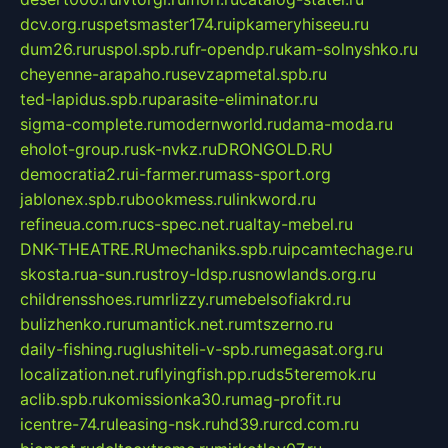
dcv.org.ru
spetsmaster174.ru
ipkameryhiseeu.ru
dum26.ru
ruspol.spb.ru
fr-opendp.ru
kam-solnyshko.ru
cheyenne-arapaho.ru
sevzapmetal.spb.ru
ted-lapidus.spb.ru
parasite-eliminator.ru
sigma-complete.ru
modernworld.ru
dama-moda.ru
eholot-group.ru
sk-nvkz.ru
DRONGOLD.RU
democratia2.ru
i-farmer.ru
mass-sport.org
jablonex.spb.ru
bookmess.ru
linkword.ru
refineua.com.ru
cs-spec.net.ru
altay-mebel.ru
DNK-THEATRE.RU
mechaniks.spb.ru
ipcamtechage.ru
skosta.ru
a-sun.ru
stroy-ldsp.ru
snowlands.org.ru
childrensshoes.ru
mrlizzy.ru
mebelsofiakrd.ru
bulizhenko.ru
rumantick.net.ru
mtszerno.ru
daily-fishing.ru
glushiteli-v-spb.ru
megasat.org.ru
localization.net.ru
flyingfish.pp.ru
ds5teremok.ru
aclib.spb.ru
komissionka30.ru
mag-profit.ru
icentre-74.ru
leasing-nsk.ru
hd39.ru
rcd.com.ru