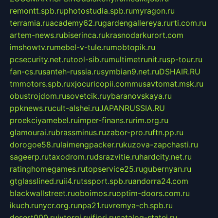
remontt.spb.ru
photostudia.spb.ru
myragon.ru
terramia.ru
academy62.ru
gardengallereya.ru
rti.com.ru
artem-news.ru
biserinca.ru
krasnodarkurort.com
imshowtv.ru
mebel-v-tule.ru
mobtopik.ru
pcsecurity.net.ru
tool-sib.ru
multimetrunit.ru
sp-tour.ru
fan-cs.ru
santeh-russia.ru
symbian9.net.ru
DSHAIR.RU
tmmotors.spb.ru
xjocuricopii.com
musavtomat.msk.ru
obustrojdom.ru
sovetcik.ru
ybaranovskaya.ru
ppknews.ru
cult-alshei.ru
JAPANRUSSIA.RU
proekciyamebel.ru
imper-finans.ru
rim.org.ru
glamourai.ru
brassminus.ru
zabor-pro.ru
ftn.pp.ru
dorogoe58.ru
laimengpacker.ru
kuzova-zapchasti.ru
sageerp.ru
taxodrom.ru
dsrazvitie.ru
hardcity.net.ru
ratinghomegames.ru
topservice25.ru
gubernyan.ru
gtglasslined.ru
ii4.ru
tssport.spb.ru
andorra24.com
blackwallstreet.ru
oboimos.ru
optim-doors.com.ru
ikuch.ru
nycr.org.ru
npa21.ru
vremya-ch.spb.ru
desert000.ru
ivtorgi.ru
ifiori.ru
catalog-statei.ru