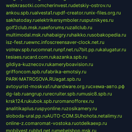
webkrasotki.com
cherinvest.ru
detskiy-ostrov.ru
ankou.spb.ru
alvesta1.ru
pdf-creator.ru
nix-files.org.ru
sakhatoday.ru
elektrikersymboler.ru
sputnikyes.ru
golf2club.msk.ru
aeforums.ru
zallclub.ru
multimodal.msk.ru
habaigry.ru
haikko.ru
sobakopedia.ru
isz-fest.ru
ewnc.info
screensaver-clock.net.ru
volnav.spb.ru
comnat.ru
npf.net.ru
7bit.pp.ru
kalugatur.ru
tesiaes.ru
card.com.ru
kazanka.spb.ru
gildiya-kuznecov.ru
kameryboavision.ru
griffoncom.spb.ru
fabrika-emotsiy.ru
PARK-MATROSOVA.RU
agat.spb.ru
avtoyurist-moskva1.ru
hardware.org.ru
схема-авто.рф
dg-lab.ru
angrup.ru
recruiter.spb.ru
music8.spb.ru
krsk124.ru
kubok.spb.ru
romanofforex.ru
analitikaplus.ru
spyonline.ru
zosikamery.ru
sloboda-ural.pp.ru
AUTO-COM.SU
hohota.net
alimy.ru
online-z.com
aromat-vostoka.ru
otdelkaexp.ru
mobilvest.ru
bbd.net.ru
mebelshop.msk.ru