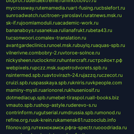
bioprot.ru
deltaextreme.ru
mirkotlov07.ru
mycrossway.ru
temamedia.ru
art-fusing.ru
cbslefort.ru
sunroadwatch.ru
citroen-yaroslavl.ru
ratnews.msk.ru
sk-if.ru
joomlamoduli.ru
academic-work.ru
bananaboys.ru
sanekua.ru
lianafrukt.ru
beta43.ru
tucsonwoori.com
alex-translation.ru
avantgardeclinics.ru
noel.msk.ru
buylq.ru
aquas-spb.ru
vilnerivne.com
bobry-2.ru
vtoroe-solnce.ru
nickysheen.ru
clockmir.ru
huntercraft.ru
стройокт.рф
webpixels.ru
pczz.msk.su
petrodvorets.spb.ru
nsintermed.spb.ru
avtovirazh-24.ru
jazzq.ru
czecot.ru
cruizi.spb.ru
spasskaya.spb.ru
kniris.ru
vkpeople.com
maminy-mysli.ru
arionorel.ru
khuseniosif.ru
dotmediacup.spb.ru
mebel-tiraspol.ru
all-books.biz
vmauto.spb.ru
shop-astyle.ru
derevo-s.ru
contrinform.ru
gutserial.ru
mdrussia.spb.ru
monod.ru
refine.org.ru
uk-krein.ru
kamensk61.ru
zooclub.info
filonov.org.ru
технокамск.рф
ra-spectr.ru
ooodriada.ru