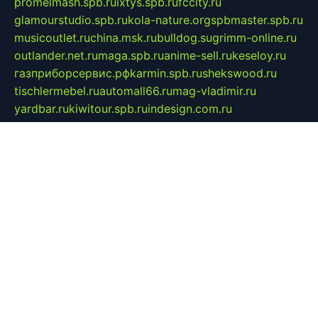
promelmash.spb.ru
ixtys.spb.ru
fccity.ru
glamourstudio.spb.ru
kola-nature.org
spbmaster.spb.ru
musicoutlet.ru
china.msk.ru
bulldog.su
grimm-online.ru
outlander.net.ru
maga.spb.ru
anime-sell.ru
keseloy.ru
газприборсервис.рф
karmin.spb.ru
shekswood.ru
tischlermebel.ru
automall66.ru
mag-vladimir.ru
yardbar.ru
kiwitour.spb.ru
indesign.com.ru
freestylemebel.ru
bany-samara.ru
rsei.ru
naidisvoyput.ru
mgsn-invest.ru
ipkamerasannce.ru
alicante-house.ru
ibelka74.ru
cozyhouse.info
vlkargalev-studio.ru
700mb.ru
figura-ufa.ru
alina-live.ru
belarusiannews.ru
womenknow.ru
dos-vniimk.ru
sega.net.ru
dv.net.ru
phenomenonsofhistory.com
telesputnik.net.ru
wall.pp.ru
pylesosroidmi.ru
gtc-clan.ru
cligs.ru
bibikazap.ru
popova.org.ru
netwhistler.spb.ru
bellvil.ru
bonzon.ru
iss-vladik.ru
defiparis.net.ru
las-gryzas.ru
amku.ru
electednews.spb.ru
feather.org.ru
spar72.ru
tankiigri.ru