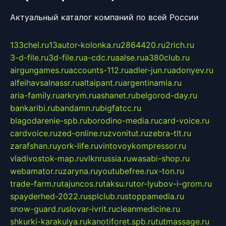
Актуальный каталог компаний по всей России
133chel.ru
13autor-kolonka.ru
2864420.ru
2rich.ru
3-d-file.ru
3d-file.ru
a-cdc.ru
aalse.ru
a380club.ru
airgungames.ru
accounts-112.ru
adler-jun.ru
adonyev.ru
alfeihavsalnassr.ru
altaipant.ru
argentinamia.ru
aria-family.ru
arkrym.ru
ashanet.ru
belgorod-day.ru
bankaribi.ru
bandamn.ru
bigfatcc.ru
blagodarenie-spb.ru
borodino-media.ru
card-voice.ru
cardvoice.ru
zed-online.ru
zvonitut.ru
zebra-tlt.ru
zarafshan.ru
york-life.ru
vintovoykompressor.ru
vladivostok-map.ru
vlknrussia.ru
wasabi-shop.ru
webamator.ru
zaryna.ru
youtubefree.ru
x-ton.ru
trade-farm.ru
tajuncos.ru
taksu.ru
tor-lyubov-i-grom.ru
spayderhed-2022.ru
splclub.ru
stoppamedia.ru
snow-guard.ru
slovar-ivrit.ru
cleanmedicine.ru
shkurki-karakulya.ru
kanotiforet.spb.ru
tutmassage.ru