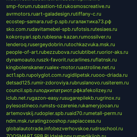
smp-forum.ru
bastion-td.ru
kosmoscreative.ru
avrmotors.ru
art-galadesign.ru
tiffany-c.ru
ecostep-samara.ru
d-p.spb.ru
галактика73.рф
sko.com.ru
davitamebel-spb.ru
fotsis.ru
tesiaes.ru
kokoroyari.spb.ru
blesna-kazan.ru
mossilver.ru
lenderoq.ru
sergeydobrin.ru
tochkazvuka.msk.ru
people-of-art.ru
bezzubova.ru
clubtibet.ru
orior-aks.ru
dynamoauto.ru
szk-favorit.ru
carlines.ru
flatnsk.ru
kingbolenskaner.ru
alex-motor.ru
astroline.net.ru
act1.spb.ru
polyglot.com.ru
gidlipetsk.ru
ooo-driada.ru
detsad125.ru
mir-zdoroviya.ru
bruslanovo.ru
siterem.ru
council.spb.ru
лодкипатриот.рф
kafekolizey.ru
iclub.net.ru
gazon-easy.ru
sugarepilekb.ru
grinox.ru
pylesostineco.ru
msts-ozarenie.ru
kameryjooan.ru
artemovskij.ru
dopler.spb.ru
aid70.ru
metall-perm.ru
ndm.msk.ru
ratingzooshop.ru
apiaccess.ru
globalautotrade.info
bezverhovskoe.ru
drsschool.ru
ZOOSMART.SPB.RU
dalakony.ru
medikijob.ru