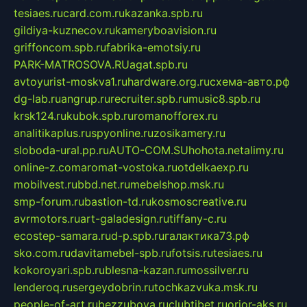
tesiaes.ru
card.com.ru
kazanka.spb.ru
gildiya-kuznecov.ru
kameryboavision.ru
griffoncom.spb.ru
fabrika-emotsiy.ru
PARK-MATROSOVA.RU
agat.spb.ru
avtoyurist-moskva1.ru
hardware.org.ru
схема-авто.рф
dg-lab.ru
angrup.ru
recruiter.spb.ru
music8.spb.ru
krsk124.ru
kubok.spb.ru
romanofforex.ru
analitikaplus.ru
spyonline.ru
zosikamery.ru
sloboda-ural.pp.ru
AUTO-COM.SU
hohota.net
alimy.ru
online-z.com
aromat-vostoka.ru
otdelkaexp.ru
mobilvest.ru
bbd.net.ru
mebelshop.msk.ru
smp-forum.ru
bastion-td.ru
kosmoscreative.ru
avrmotors.ru
art-galadesign.ru
tiffany-c.ru
ecostep-samara.ru
d-p.spb.ru
галактика73.рф
sko.com.ru
davitamebel-spb.ru
fotsis.ru
tesiaes.ru
kokoroyari.spb.ru
blesna-kazan.ru
mossilver.ru
lenderoq.ru
sergeydobrin.ru
tochkazvuka.msk.ru
people-of-art.ru
bezzubova.ru
clubtibet.ru
orior-aks.ru