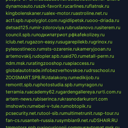
dynamoauto.ru
szk-favorit.ru
carlines.ru
flatnsk.ru
kingbolenskaner.ru
alex-motor.ru
astroline.net.ru
act1.spb.ru
polyglot.com.ru
gidlipetsk.ru
ooo-driada.ru
detsad125.ru
mir-zdoroviya.ru
bruslanovo.ru
siterem.ru
council.spb.ru
лодкипатриот.рф
kafekolizey.ru
iclub.net.ru
gazon-easy.ru
sugarepilekb.ru
grinox.ru
pylesostineco.ru
msts-ozarenie.ru
kameryjooan.ru
artemovskij.ru
dopler.spb.ru
aid70.ru
metall-perm.ru
ndm.msk.ru
ratingzooshop.ru
apiaccess.ru
globalautotrade.info
bezverhovskoe.ru
drsschool.ru
ZOOSMART.SPB.RU
dalakony.ru
medikijob.ru
remontt.spb.ru
photostudia.spb.ru
myragon.ru
terramia.ru
academy62.ru
gardengallereya.ru
rti.com.ru
artem-news.ru
biserinca.ru
krasnodarkurort.com
imshowtv.ru
mebel-v-tule.ru
mobtopik.ru
pcsecurity.net.ru
tool-sib.ru
multimetrunit.ru
sp-tour.ru
fan-cs.ru
santeh-russia.ru
symbian9.net.ru
DSHAIR.RU
tmmotors.spb.ru
xjocuricopii.com
musavtomat.msk.ru