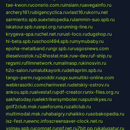
tae-kwon.ru
consrio.com.ru
insiam.ru
avegainfo.ru
archery161.ru
bigencyclica.ru
vlast16.ru
korru.net
sarmiento.spb.su
extelopedia.ru
lammin-suo.spb.ru
iskatour.spb.ru
snpi.org.ru
running-line.ru
krygeva-spa.ru
chel.net.ru
rust-loco.ru
dugshop.ru
hl-beta.spb.ru
school494.spb.ru
mymubaby.ru
epoha-metalband.ru
ngr.spb.ru
rusgosnews.com
dieselvostok.ru
24hostel.msk.ru
w-dev.ru
f-ship.ru
regsmi.ru
filmnetwork.ru
malinasp.ru
kinosvin.ru
h2o-salon.ru
malutkayork.ru
deltaprim.spb.ru
tango-perm.ru
gooddir.ru
sgv.su
multiki-online.com
webkrasotki.com
cherinvest.ru
detskiy-ostrov.ru
ankou.spb.ru
alvesta1.ru
pdf-creator.ru
nix-files.org.ru
sakhatoday.ru
elektrikersymboler.ru
sputnikyes.ru
golf2club.msk.ru
aeforums.ru
zallclub.ru
multimodal.msk.ru
habaigry.ru
haikko.ru
sobakopedia.ru
isz-fest.ru
ewnc.info
screensaver-clock.net.ru
volnav.spb.ru
comnat.ru
npf.net.ru
7bit.pp.ru
kalugatur.ru