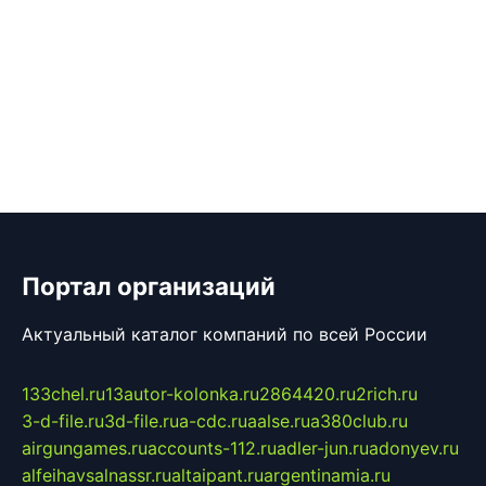
Портал организаций
Актуальный каталог компаний по всей России
133chel.ru
13autor-kolonka.ru
2864420.ru
2rich.ru
3-d-file.ru
3d-file.ru
a-cdc.ru
aalse.ru
a380club.ru
airgungames.ru
accounts-112.ru
adler-jun.ru
adonyev.ru
alfeihavsalnassr.ru
altaipant.ru
argentinamia.ru