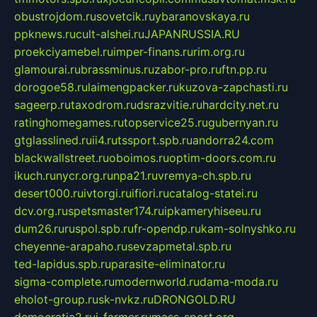
obustrojdom.ru
sovetcik.ru
ybaranovskaya.ru
ppknews.ru
cult-alshei.ru
JAPANRUSSIA.RU
proekciyamebel.ru
imper-finans.ru
rim.org.ru
glamourai.ru
brassminus.ru
zabor-pro.ru
ftn.pp.ru
dorogoe58.ru
laimengpacker.ru
kuzova-zapchasti.ru
sageerp.ru
taxodrom.ru
dsrazvitie.ru
hardcity.net.ru
ratinghomegames.ru
topservice25.ru
gubernyan.ru
gtglasslined.ru
ii4.ru
tssport.spb.ru
andorra24.com
blackwallstreet.ru
oboimos.ru
optim-doors.com.ru
ikuch.ru
nycr.org.ru
npa21.ru
vremya-ch.spb.ru
desert000.ru
ivtorgi.ru
ifiori.ru
catalog-statei.ru
dcv.org.ru
spetsmaster174.ru
ipkameryhiseeu.ru
dum26.ru
ruspol.spb.ru
fr-opendp.ru
kam-solnyshko.ru
cheyenne-arapaho.ru
sevzapmetal.spb.ru
ted-lapidus.spb.ru
parasite-eliminator.ru
sigma-complete.ru
modernworld.ru
dama-moda.ru
eholot-group.ru
sk-nvkz.ru
DRONGOLD.RU
democratia2.ru
i-farmer.ru
mass-sport.org