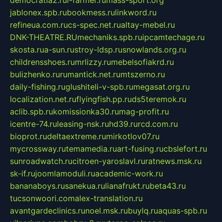
jablonex.spb.ru
bookmess.ru
linkword.ru
refineua.com.ru
cs-spec.net.ru
altay-mebel.ru
DNK-THEATRE.RU
mechaniks.spb.ru
ipcamtechage.ru
skosta.ru
a-sun.ru
stroy-ldsp.ru
snowlands.org.ru
childrensshoes.ru
mrlizzy.ru
mebelsofiakrd.ru
bulizhenko.ru
rumantick.net.ru
mtszerno.ru
daily-fishing.ru
glushiteli-v-spb.ru
megasat.org.ru
localization.net.ru
flyingfish.pp.ru
ds5teremok.ru
aclib.spb.ru
komissionka30.ru
mag-profit.ru
icentre-74.ru
leasing-nsk.ru
hd39.ru
rcd.com.ru
bioprot.ru
deltaextreme.ru
mirkotlov07.ru
mycrossway.ru
temamedia.ru
art-fusing.ru
cbslefort.ru
sunroadwatch.ru
citroen-yaroslavl.ru
ratnews.msk.ru
sk-if.ru
joomlamoduli.ru
academic-work.ru
bananaboys.ru
sanekua.ru
lianafrukt.ru
beta43.ru
tucsonwoori.com
alex-translation.ru
avantgardeclinics.ru
noel.msk.ru
buylq.ru
aquas-spb.ru