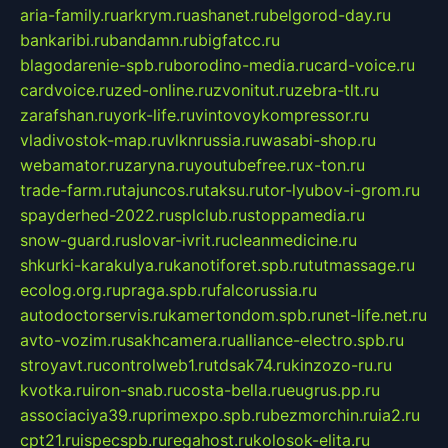
aria-family.ru
arkrym.ru
ashanet.ru
belgorod-day.ru
bankaribi.ru
bandamn.ru
bigfatcc.ru
blagodarenie-spb.ru
borodino-media.ru
card-voice.ru
cardvoice.ru
zed-online.ru
zvonitut.ru
zebra-tlt.ru
zarafshan.ru
york-life.ru
vintovoykompressor.ru
vladivostok-map.ru
vlknrussia.ru
wasabi-shop.ru
webamator.ru
zaryna.ru
youtubefree.ru
x-ton.ru
trade-farm.ru
tajuncos.ru
taksu.ru
tor-lyubov-i-grom.ru
spayderhed-2022.ru
splclub.ru
stoppamedia.ru
snow-guard.ru
slovar-ivrit.ru
cleanmedicine.ru
shkurki-karakulya.ru
kanotiforet.spb.ru
tutmassage.ru
ecolog.org.ru
praga.spb.ru
falcorussia.ru
autodoctorservis.ru
kamertondom.spb.ru
net-life.net.ru
avto-vozim.ru
sakhcamera.ru
alliance-electro.spb.ru
stroyavt.ru
controlweb1.ru
tdsak74.ru
kinzozo-ru.ru
kvotka.ru
iron-snab.ru
costa-bella.ru
eugrus.pp.ru
associaciya39.ru
primexpo.spb.ru
bezmorchin.ru
ia2.ru
cpt21.ru
ispecspb.ru
regahost.ru
kolosok-elita.ru