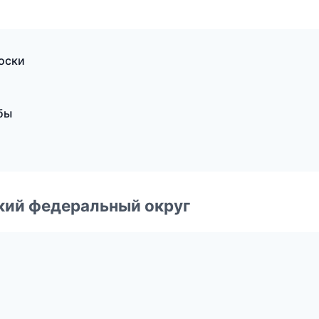
доски
бы
ский федеральный округ