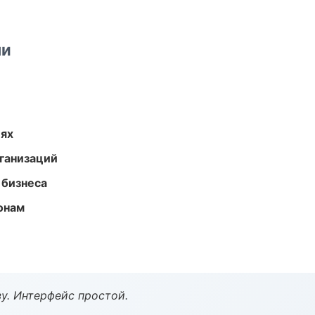
ми
иях
ганизаций
 бизнеса
онам
у. Интерфейс простой.