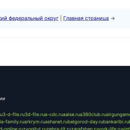
кий федеральный округ
|
Главная страница
→
сии
ru
3-d-file.ru
3d-file.ru
a-cdc.ru
aalse.ru
a380club.ru
airgungame
ia-family.ru
arkrym.ru
ashanet.ru
belgorod-day.ru
bankaribi.ru
d-online.ru
zvonitut.ru
zebra-tlt.ru
zarafshan.ru
york-life.ru
vin