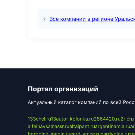
←
Все компании в регионе Уральс
Портал организаций
Актуальный каталог компаний по всей Рос
133chel.ru
13autor-kolonka.ru
2864420.ru
2rich.
alfeihavsalnassr.ru
altaipant.ru
argentinamia.ru
ar
borodino-media.ru
card-voice.ru
cardvoice.ru
ze