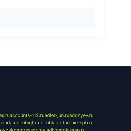
s.ru
accounts-112.ru
adler-jun.ru
adonyev.ru
bandamn.ru
bigfatcc.ru
blagodarenie-spb.ru
tovoykompressor.ru
vladivostok-map.ru