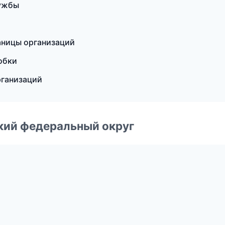
лужбы
аницы организаций
обки
рганизаций
ский федеральный округ