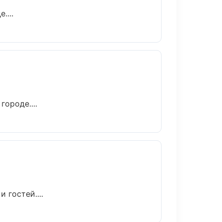
....
ороде....
 гостей....