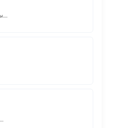
....
..