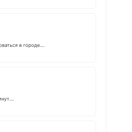
аться в городе....
ут....