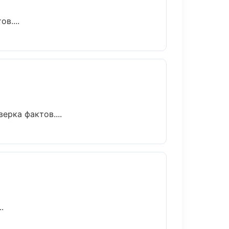
в....
рка фактов....
.