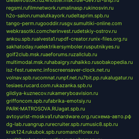
regsmi.ru
filmnetwork.ru
malinasp.ru
kinosvin.ru
h2o-salon.ru
malutkayork.ru
deltaprim.spb.ru
tango-perm.ru
gooddir.ru
sgv.su
multiki-online.com
webkrasotki.com
cherinvest.ru
detskiy-ostrov.ru
ankou.spb.ru
alvesta1.ru
pdf-creator.ru
nix-files.org.ru
sakhatoday.ru
elektrikersymboler.ru
sputnikyes.ru
golf2club.msk.ru
aeforums.ru
zallclub.ru
multimodal.msk.ru
habaigry.ru
haikko.ru
sobakopedia.ru
isz-fest.ru
ewnc.info
screensaver-clock.net.ru
volnav.spb.ru
comnat.ru
npf.net.ru
7bit.pp.ru
kalugatur.ru
tesiaes.ru
card.com.ru
kazanka.spb.ru
gildiya-kuznecov.ru
kameryboavision.ru
griffoncom.spb.ru
fabrika-emotsiy.ru
PARK-MATROSOVA.RU
agat.spb.ru
avtoyurist-moskva1.ru
hardware.org.ru
схема-авто.рф
dg-lab.ru
angrup.ru
recruiter.spb.ru
music8.spb.ru
krsk124.ru
kubok.spb.ru
romanofforex.ru