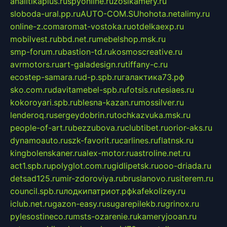
analitikaplus.ru
spyonline.ru
zosikamery.ru
sloboda-ural.pp.ru
AUTO-COM.SU
hohota.net
alimy.ru
online-z.com
aromat-vostoka.ru
otdelkaexp.ru
mobilvest.ru
bbd.net.ru
mebelshop.msk.ru
smp-forum.ru
bastion-td.ru
kosmoscreative.ru
avrmotors.ru
art-galadesign.ru
tiffany-c.ru
ecostep-samara.ru
d-p.spb.ru
галактика73.рф
sko.com.ru
davitamebel-spb.ru
fotsis.ru
tesiaes.ru
kokoroyari.spb.ru
blesna-kazan.ru
mossilver.ru
lenderoq.ru
sergeydobrin.ru
tochkazvuka.msk.ru
people-of-art.ru
bezzubova.ru
clubtibet.ru
orior-aks.ru
dynamoauto.ru
szk-favorit.ru
carlines.ru
flatnsk.ru
kingbolenskaner.ru
alex-motor.ru
astroline.net.ru
act1.spb.ru
polyglot.com.ru
gidlipetsk.ru
ooo-driada.ru
detsad125.ru
mir-zdoroviya.ru
bruslanovo.ru
siterem.ru
council.spb.ru
лодкипатриот.рф
kafekolizey.ru
iclub.net.ru
gazon-easy.ru
sugarepilekb.ru
grinox.ru
pylesostineco.ru
msts-ozarenie.ru
kameryjooan.ru