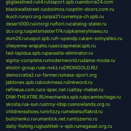
gtglasslined.ru
ii4.ru
tssport.spb.ru
andorra24.com
blackwallstreet.ru
oboimos.ru
optim-doors.com.ru
ikuch.ru
nycr.org.ru
npa21.ru
vremya-ch.spb.ru
desert000.ru
ivtorgi.ru
ifiori.ru
catalog-statei.ru
dcv.org.ru
spetsmaster174.ru
ipkameryhiseeu.ru
dum26.ru
ruspol.spb.ru
fr-opendp.ru
kam-solnyshko.ru
cheyenne-arapaho.ru
sevzapmetal.spb.ru
ted-lapidus.spb.ru
parasite-eliminator.ru
sigma-complete.ru
modernworld.ru
dama-moda.ru
eholot-group.ru
sk-nvkz.ru
DRONGOLD.RU
democratia2.ru
i-farmer.ru
mass-sport.org
jablonex.spb.ru
bookmess.ru
linkword.ru
refineua.com.ru
cs-spec.net.ru
altay-mebel.ru
DNK-THEATRE.RU
mechaniks.spb.ru
ipcamtechage.ru
skosta.ru
a-sun.ru
stroy-ldsp.ru
snowlands.org.ru
childrensshoes.ru
mrlizzy.ru
mebelsofiakrd.ru
bulizhenko.ru
rumantick.net.ru
mtszerno.ru
daily-fishing.ru
glushiteli-v-spb.ru
megasat.org.ru