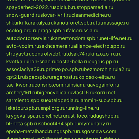
spayderhed-2022.ru
splclub.ru
stoppamedia.ru
snow-guard.ru
slovar-ivrit.ru
cleanmedicine.ru
shkurki-karakulya.ru
kanotiforet.spb.ru
tutmassage.ru
ecolog.org.ru
praga.spb.ru
falcorussia.ru
autodoctorservis.ru
kamertondom.spb.ru
net-life.net.ru
avto-vozim.ru
sakhcamera.ru
alliance-electro.spb.ru
stroyavt.ru
controlweb1.ru
tdsak74.ru
kinzozo-ru.ru
kvotka.ru
iron-snab.ru
costa-bella.ru
eugrus.pp.ru
associaciya39.ru
primexpo.spb.ru
bezmorchin.ru
ia2.ru
cpt21.ru
ispecspb.ru
regahost.ru
kolosok-elita.ru
tae-kwon.ru
consrio.com.ru
insiam.ru
avegainfo.ru
archery161.ru
bigencyclica.ru
vlast16.ru
korru.net
sarmiento.spb.su
extelopedia.ru
lammin-suo.spb.ru
iskatour.spb.ru
snpi.org.ru
running-line.ru
krygeva-spa.ru
chel.net.ru
rust-loco.ru
dugshop.ru
hl-beta.spb.ru
school494.spb.ru
mymubaby.ru
epoha-metalband.ru
ngr.spb.ru
rusgosnews.com
dieselvostok.ru
24hostel.msk.ru
w-dev.ru
f-ship.ru