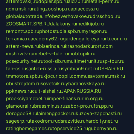
artemovskij.ru
dopler.spb.ru
aid70.ru
metall-perm.ru
ndm.msk.ru
ratingzooshop.ru
apiaccess.ru
globalautotrade.info
bezverhovskoe.ru
drsschool.ru
ZOOSMART.SPB.RU
dalakony.ru
medikijob.ru
remontt.spb.ru
photostudia.spb.ru
myragon.ru
terramia.ru
academy62.ru
gardengallereya.ru
rti.com.ru
artem-news.ru
biserinca.ru
krasnodarkurort.com
imshowtv.ru
mebel-v-tule.ru
mobtopik.ru
pcsecurity.net.ru
tool-sib.ru
multimetrunit.ru
sp-tour.ru
fan-cs.ru
santeh-russia.ru
symbian9.net.ru
DSHAIR.RU
tmmotors.spb.ru
xjocuricopii.com
musavtomat.msk.ru
obustrojdom.ru
sovetcik.ru
ybaranovskaya.ru
ppknews.ru
cult-alshei.ru
JAPANRUSSIA.RU
proekciyamebel.ru
imper-finans.ru
rim.org.ru
glamourai.ru
brassminus.ru
zabor-pro.ru
ftn.pp.ru
dorogoe58.ru
laimengpacker.ru
kuzova-zapchasti.ru
sageerp.ru
taxodrom.ru
dsrazvitie.ru
hardcity.net.ru
ratinghomegames.ru
topservice25.ru
gubernyan.ru