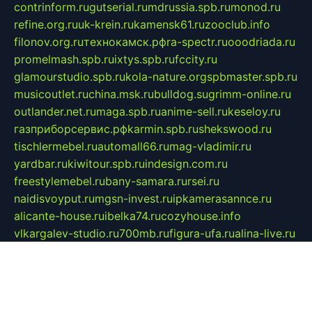
contrinform.ru
gutserial.ru
mdrussia.spb.ru
monod.ru
refine.org.ru
uk-krein.ru
kamensk61.ru
zooclub.info
filonov.org.ru
технокамск.рф
ra-spectr.ru
ooodriada.ru
promelmash.spb.ru
ixtys.spb.ru
fccity.ru
glamourstudio.spb.ru
kola-nature.org
spbmaster.spb.ru
musicoutlet.ru
china.msk.ru
bulldog.su
grimm-online.ru
outlander.net.ru
maga.spb.ru
anime-sell.ru
keseloy.ru
газприборсервис.рф
karmin.spb.ru
shekswood.ru
tischlermebel.ru
automall66.ru
mag-vladimir.ru
yardbar.ru
kiwitour.spb.ru
indesign.com.ru
freestylemebel.ru
bany-samara.ru
rsei.ru
naidisvoyput.ru
mgsn-invest.ru
ipkamerasannce.ru
alicante-house.ru
ibelka74.ru
cozyhouse.info
vlkargalev-studio.ru
700mb.ru
figura-ufa.ru
alina-live.ru
belarusiannews.ru
womenknow.ru
dos-vniimk.ru
sega.net.ru
dv.net.ru
phenomenonsofhistory.com
telesputnik.net.ru
wall.pp.ru
pylesosroidmi.ru
gtc-clan.ru
cligs.ru
bibikazap.ru
popova.org.ru