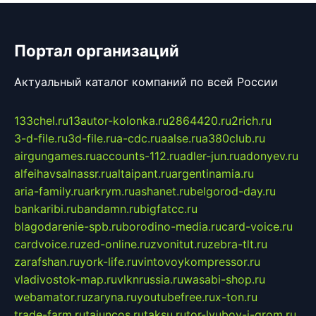
Портал организаций
Актуальный каталог компаний по всей России
133chel.ru
13autor-kolonka.ru
2864420.ru
2rich.ru
3-d-file.ru
3d-file.ru
a-cdc.ru
aalse.ru
a380club.ru
airgungames.ru
accounts-112.ru
adler-jun.ru
adonyev.ru
alfeihavsalnassr.ru
altaipant.ru
argentinamia.ru
aria-family.ru
arkrym.ru
ashanet.ru
belgorod-day.ru
bankaribi.ru
bandamn.ru
bigfatcc.ru
blagodarenie-spb.ru
borodino-media.ru
card-voice.ru
cardvoice.ru
zed-online.ru
zvonitut.ru
zebra-tlt.ru
zarafshan.ru
york-life.ru
vintovoykompressor.ru
vladivostok-map.ru
vlknrussia.ru
wasabi-shop.ru
webamator.ru
zaryna.ru
youtubefree.ru
x-ton.ru
trade-farm.ru
tajuncos.ru
taksu.ru
tor-lyubov-i-grom.ru