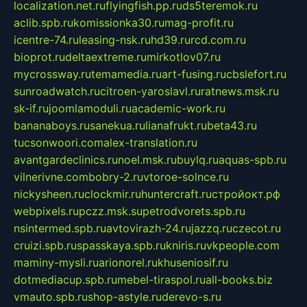
localization.net.ru
flyingfish.pp.ru
ds5teremok.ru
aclib.spb.ru
komissionka30.ru
mag-profit.ru
icentre-74.ru
leasing-nsk.ru
hd39.ru
rcd.com.ru
bioprot.ru
deltaextreme.ru
mirkotlov07.ru
mycrossway.ru
temamedia.ru
art-fusing.ru
cbslefort.ru
sunroadwatch.ru
citroen-yaroslavl.ru
ratnews.msk.ru
sk-if.ru
joomlamoduli.ru
academic-work.ru
bananaboys.ru
sanekua.ru
lianafrukt.ru
beta43.ru
tucsonwoori.com
alex-translation.ru
avantgardeclinics.ru
noel.msk.ru
buylq.ru
aquas-spb.ru
vilnerivne.com
bobry-2.ru
vtoroe-solnce.ru
nickysheen.ru
clockmir.ru
huntercraft.ru
стройокт.рф
webpixels.ru
pczz.msk.su
petrodvorets.spb.ru
nsintermed.spb.ru
avtovirazh-24.ru
jazzq.ru
czecot.ru
cruizi.spb.ru
spasskaya.spb.ru
kniris.ru
vkpeople.com
maminy-mysli.ru
arionorel.ru
khuseniosif.ru
dotmediacup.spb.ru
mebel-tiraspol.ru
all-books.biz
vmauto.spb.ru
shop-astyle.ru
derevo-s.ru