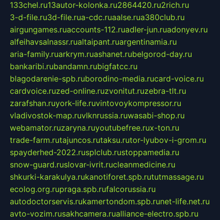
133chel.ru
13autor-kolonka.ru
2864420.ru
2rich.ru
3-d-file.ru
3d-file.ru
a-cdc.ru
aalse.ru
a380club.ru
airgungames.ru
accounts-112.ru
adler-jun.ru
adonyev.ru
alfeihavsalnassr.ru
altaipant.ru
argentinamia.ru
aria-family.ru
arkrym.ru
ashanet.ru
belgorod-day.ru
bankaribi.ru
bandamn.ru
bigfatcc.ru
blagodarenie-spb.ru
borodino-media.ru
card-voice.ru
cardvoice.ru
zed-online.ru
zvonitut.ru
zebra-tlt.ru
zarafshan.ru
york-life.ru
vintovoykompressor.ru
vladivostok-map.ru
vlknrussia.ru
wasabi-shop.ru
webamator.ru
zaryna.ru
youtubefree.ru
x-ton.ru
trade-farm.ru
tajuncos.ru
taksu.ru
tor-lyubov-i-grom.ru
spayderhed-2022.ru
splclub.ru
stoppamedia.ru
snow-guard.ru
slovar-ivrit.ru
cleanmedicine.ru
shkurki-karakulya.ru
kanotiforet.spb.ru
tutmassage.ru
ecolog.org.ru
praga.spb.ru
falcorussia.ru
autodoctorservis.ru
kamertondom.spb.ru
net-life.net.ru
avto-vozim.ru
sakhcamera.ru
alliance-electro.spb.ru