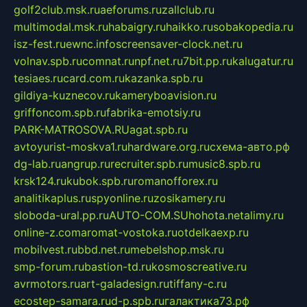
golf2club.msk.ru
aeforums.ru
zallclub.ru
multimodal.msk.ru
habaigry.ru
haikko.ru
sobakopedia.ru
isz-fest.ru
ewnc.info
screensaver-clock.net.ru
volnav.spb.ru
comnat.ru
npf.net.ru
7bit.pp.ru
kalugatur.ru
tesiaes.ru
card.com.ru
kazanka.spb.ru
gildiya-kuznecov.ru
kameryboavision.ru
griffoncom.spb.ru
fabrika-emotsiy.ru
PARK-MATROSOVA.RU
agat.spb.ru
avtoyurist-moskva1.ru
hardware.org.ru
схема-авто.рф
dg-lab.ru
angrup.ru
recruiter.spb.ru
music8.spb.ru
krsk124.ru
kubok.spb.ru
romanofforex.ru
analitikaplus.ru
spyonline.ru
zosikamery.ru
sloboda-ural.pp.ru
AUTO-COM.SU
hohota.net
alimy.ru
online-z.com
aromat-vostoka.ru
otdelkaexp.ru
mobilvest.ru
bbd.net.ru
mebelshop.msk.ru
smp-forum.ru
bastion-td.ru
kosmoscreative.ru
avrmotors.ru
art-galadesign.ru
tiffany-c.ru
ecostep-samara.ru
d-p.spb.ru
галактика73.рф