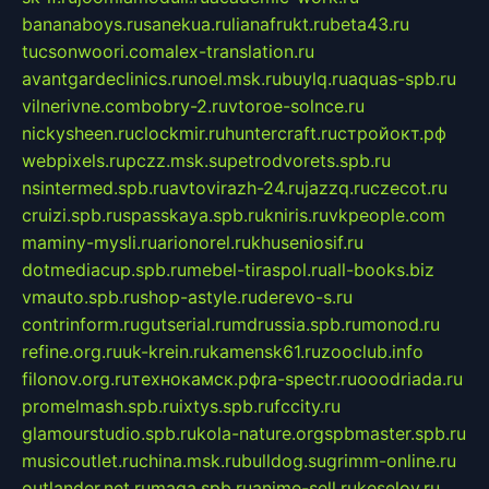
bananaboys.ru
sanekua.ru
lianafrukt.ru
beta43.ru
tucsonwoori.com
alex-translation.ru
avantgardeclinics.ru
noel.msk.ru
buylq.ru
aquas-spb.ru
vilnerivne.com
bobry-2.ru
vtoroe-solnce.ru
nickysheen.ru
clockmir.ru
huntercraft.ru
стройокт.рф
webpixels.ru
pczz.msk.su
petrodvorets.spb.ru
nsintermed.spb.ru
avtovirazh-24.ru
jazzq.ru
czecot.ru
cruizi.spb.ru
spasskaya.spb.ru
kniris.ru
vkpeople.com
maminy-mysli.ru
arionorel.ru
khuseniosif.ru
dotmediacup.spb.ru
mebel-tiraspol.ru
all-books.biz
vmauto.spb.ru
shop-astyle.ru
derevo-s.ru
contrinform.ru
gutserial.ru
mdrussia.spb.ru
monod.ru
refine.org.ru
uk-krein.ru
kamensk61.ru
zooclub.info
filonov.org.ru
технокамск.рф
ra-spectr.ru
ooodriada.ru
promelmash.spb.ru
ixtys.spb.ru
fccity.ru
glamourstudio.spb.ru
kola-nature.org
spbmaster.spb.ru
musicoutlet.ru
china.msk.ru
bulldog.su
grimm-online.ru
outlander.net.ru
maga.spb.ru
anime-sell.ru
keseloy.ru