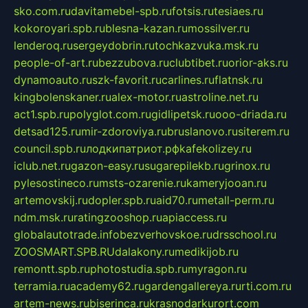
sko.com.ru
davitamebel-spb.ru
fotsis.ru
tesiaes.ru
kokoroyari.spb.ru
blesna-kazan.ru
mossilver.ru
lenderoq.ru
sergeydobrin.ru
tochkazvuka.msk.ru
people-of-art.ru
bezzubova.ru
clubtibet.ru
orior-aks.ru
dynamoauto.ru
szk-favorit.ru
carlines.ru
flatnsk.ru
kingbolenskaner.ru
alex-motor.ru
astroline.net.ru
act1.spb.ru
polyglot.com.ru
gidlipetsk.ru
ooo-driada.ru
detsad125.ru
mir-zdoroviya.ru
bruslanovo.ru
siterem.ru
council.spb.ru
лодкипатриот.рф
kafekolizey.ru
iclub.net.ru
gazon-easy.ru
sugarepilekb.ru
grinox.ru
pylesostineco.ru
msts-ozarenie.ru
kameryjooan.ru
artemovskij.ru
dopler.spb.ru
aid70.ru
metall-perm.ru
ndm.msk.ru
ratingzooshop.ru
apiaccess.ru
globalautotrade.info
bezverhovskoe.ru
drsschool.ru
ZOOSMART.SPB.RU
dalakony.ru
medikijob.ru
remontt.spb.ru
photostudia.spb.ru
myragon.ru
terramia.ru
academy62.ru
gardengallereya.ru
rti.com.ru
artem-news.ru
biserinca.ru
krasnodarkurort.com