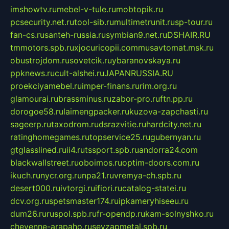
imshowtv.ru
mebel-v-tule.ru
mobtopik.ru
pcsecurity.net.ru
tool-sib.ru
multimetrunit.ru
sp-tour.ru
fan-cs.ru
santeh-russia.ru
symbian9.net.ru
DSHAIR.RU
tmmotors.spb.ru
xjocuricopii.com
musavtomat.msk.ru
obustrojdom.ru
sovetcik.ru
ybaranovskaya.ru
ppknews.ru
cult-alshei.ru
JAPANRUSSIA.RU
proekciyamebel.ru
imper-finans.ru
rim.org.ru
glamourai.ru
brassminus.ru
zabor-pro.ru
ftn.pp.ru
dorogoe58.ru
laimengpacker.ru
kuzova-zapchasti.ru
sageerp.ru
taxodrom.ru
dsrazvitie.ru
hardcity.net.ru
ratinghomegames.ru
topservice25.ru
gubernyan.ru
gtglasslined.ru
ii4.ru
tssport.spb.ru
andorra24.com
blackwallstreet.ru
oboimos.ru
optim-doors.com.ru
ikuch.ru
nycr.org.ru
npa21.ru
vremya-ch.spb.ru
desert000.ru
ivtorgi.ru
ifiori.ru
catalog-statei.ru
dcv.org.ru
spetsmaster174.ru
ipkameryhiseeu.ru
dum26.ru
ruspol.spb.ru
fr-opendp.ru
kam-solnyshko.ru
cheyenne-arapaho.ru
sevzapmetal.spb.ru