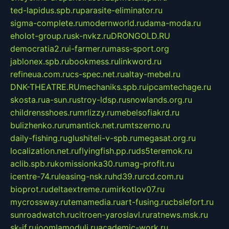
ted-lapidus.spb.ru
parasite-eliminator.ru
sigma-complete.ru
modernworld.ru
dama-moda.ru
eholot-group.ru
sk-nvkz.ru
DRONGOLD.RU
democratia2.ru
i-farmer.ru
mass-sport.org
jablonex.spb.ru
bookmess.ru
linkword.ru
refineua.com.ru
cs-spec.net.ru
altay-mebel.ru
DNK-THEATRE.RU
mechaniks.spb.ru
ipcamtechage.ru
skosta.ru
a-sun.ru
stroy-ldsp.ru
snowlands.org.ru
childrensshoes.ru
mrlizzy.ru
mebelsofiakrd.ru
bulizhenko.ru
rumantick.net.ru
mtszerno.ru
daily-fishing.ru
glushiteli-v-spb.ru
megasat.org.ru
localization.net.ru
flyingfish.pp.ru
ds5teremok.ru
aclib.spb.ru
komissionka30.ru
mag-profit.ru
icentre-74.ru
leasing-nsk.ru
hd39.ru
rcd.com.ru
bioprot.ru
deltaextreme.ru
mirkotlov07.ru
mycrossway.ru
temamedia.ru
art-fusing.ru
cbslefort.ru
sunroadwatch.ru
citroen-yaroslavl.ru
ratnews.msk.ru
sk-if.ru
joomlamoduli.ru
academic-work.ru