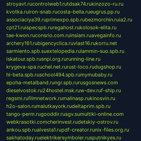
stroyavt.ru
controlweb1.ru
tdsak74.ru
kinzozo-ru.ru
kvotka.ru
iron-snab.ru
costa-bella.ru
eugrus.pp.ru
associaciya39.ru
primexpo.spb.ru
bezmorchin.ru
ia2.ru
cpt21.ru
ispecspb.ru
regahost.ru
kolosok-elita.ru
tae-kwon.ru
consrio.com.ru
insiam.ru
avegainfo.ru
archery161.ru
bigencyclica.ru
vlast16.ru
korru.net
sarmiento.spb.su
extelopedia.ru
lammin-suo.spb.ru
iskatour.spb.ru
snpi.org.ru
running-line.ru
krygeva-spa.ru
chel.net.ru
rust-loco.ru
dugshop.ru
hl-beta.spb.ru
school494.spb.ru
mymubaby.ru
epoha-metalband.ru
ngr.spb.ru
rusgosnews.com
dieselvostok.ru
24hostel.msk.ru
w-dev.ru
f-ship.ru
regsmi.ru
filmnetwork.ru
malinasp.ru
kinosvin.ru
h2o-salon.ru
malutkayork.ru
deltaprim.spb.ru
tango-perm.ru
gooddir.ru
sgv.su
multiki-online.com
webkrasotki.com
cherinvest.ru
detskiy-ostrov.ru
ankou.spb.ru
alvesta1.ru
pdf-creator.ru
nix-files.org.ru
sakhatoday.ru
elektrikersymboler.ru
sputnikyes.ru