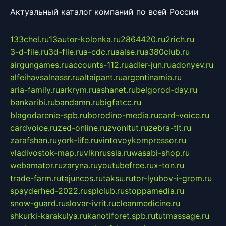
Актуальный каталог компаний по всей России
133chel.ru
13autor-kolonka.ru
2864420.ru
2rich.ru
3-d-file.ru
3d-file.ru
a-cdc.ru
aalse.ru
a380club.ru
airgungames.ru
accounts-112.ru
adler-jun.ru
adonyev.ru
alfeihavsalnassr.ru
altaipant.ru
argentinamia.ru
aria-family.ru
arkrym.ru
ashanet.ru
belgorod-day.ru
bankaribi.ru
bandamn.ru
bigfatcc.ru
blagodarenie-spb.ru
borodino-media.ru
card-voice.ru
cardvoice.ru
zed-online.ru
zvonitut.ru
zebra-tlt.ru
zarafshan.ru
york-life.ru
vintovoykompressor.ru
vladivostok-map.ru
vlknrussia.ru
wasabi-shop.ru
webamator.ru
zaryna.ru
youtubefree.ru
x-ton.ru
trade-farm.ru
tajuncos.ru
taksu.ru
tor-lyubov-i-grom.ru
spayderhed-2022.ru
splclub.ru
stoppamedia.ru
snow-guard.ru
slovar-ivrit.ru
cleanmedicine.ru
shkurki-karakulya.ru
kanotiforet.spb.ru
tutmassage.ru