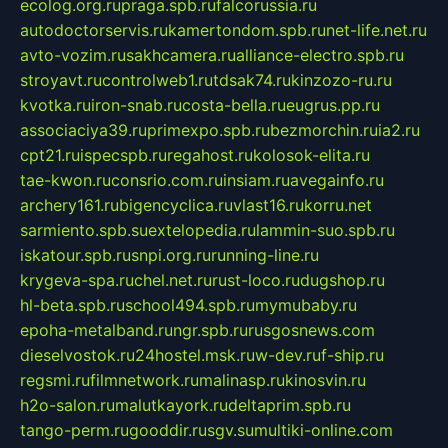
ecolog.org.ru
praga.spb.ru
falcorussia.ru
autodoctorservis.ru
kamertondom.spb.ru
net-life.net.ru
avto-vozim.ru
sakhcamera.ru
alliance-electro.spb.ru
stroyavt.ru
controlweb1.ru
tdsak74.ru
kinzozo-ru.ru
kvotka.ru
iron-snab.ru
costa-bella.ru
eugrus.pp.ru
associaciya39.ru
primexpo.spb.ru
bezmorchin.ru
ia2.ru
cpt21.ru
ispecspb.ru
regahost.ru
kolosok-elita.ru
tae-kwon.ru
consrio.com.ru
insiam.ru
avegainfo.ru
archery161.ru
bigencyclica.ru
vlast16.ru
korru.net
sarmiento.spb.su
extelopedia.ru
lammin-suo.spb.ru
iskatour.spb.ru
snpi.org.ru
running-line.ru
krygeva-spa.ru
chel.net.ru
rust-loco.ru
dugshop.ru
hl-beta.spb.ru
school494.spb.ru
mymubaby.ru
epoha-metalband.ru
ngr.spb.ru
rusgosnews.com
dieselvostok.ru
24hostel.msk.ru
w-dev.ru
f-ship.ru
regsmi.ru
filmnetwork.ru
malinasp.ru
kinosvin.ru
h2o-salon.ru
malutkayork.ru
deltaprim.spb.ru
tango-perm.ru
gooddir.ru
sgv.su
multiki-online.com