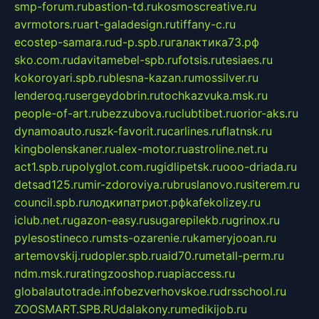
smp-forum.ru
bastion-td.ru
kosmoscreative.ru
avrmotors.ru
art-galadesign.ru
tiffany-c.ru
ecostep-samara.ru
d-p.spb.ru
галактика73.рф
sko.com.ru
davitamebel-spb.ru
fotsis.ru
tesiaes.ru
kokoroyari.spb.ru
blesna-kazan.ru
mossilver.ru
lenderoq.ru
sergeydobrin.ru
tochkazvuka.msk.ru
people-of-art.ru
bezzubova.ru
clubtibet.ru
orior-aks.ru
dynamoauto.ru
szk-favorit.ru
carlines.ru
flatnsk.ru
kingbolenskaner.ru
alex-motor.ru
astroline.net.ru
act1.spb.ru
polyglot.com.ru
gidlipetsk.ru
ooo-driada.ru
detsad125.ru
mir-zdoroviya.ru
bruslanovo.ru
siterem.ru
council.spb.ru
лодкипатриот.рф
kafekolizey.ru
iclub.net.ru
gazon-easy.ru
sugarepilekb.ru
grinox.ru
pylesostineco.ru
msts-ozarenie.ru
kameryjooan.ru
artemovskij.ru
dopler.spb.ru
aid70.ru
metall-perm.ru
ndm.msk.ru
ratingzooshop.ru
apiaccess.ru
globalautotrade.info
bezverhovskoe.ru
drsschool.ru
ZOOSMART.SPB.RU
dalakony.ru
medikijob.ru