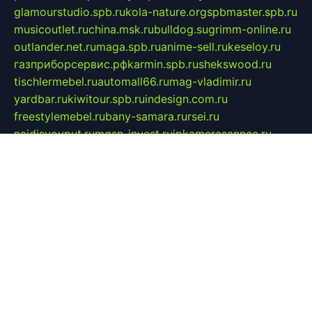
glamourstudio.spb.ru
kola-nature.org
spbmaster.spb.ru
musicoutlet.ru
china.msk.ru
bulldog.su
grimm-online.ru
outlander.net.ru
maga.spb.ru
anime-sell.ru
keseloy.ru
газприборсервис.рф
karmin.spb.ru
shekswood.ru
tischlermebel.ru
automall66.ru
mag-vladimir.ru
yardbar.ru
kiwitour.spb.ru
indesign.com.ru
freestylemebel.ru
bany-samara.ru
rsei.ru
naidisvoyput.ru
mgsn-invest.ru
ipkamerasannce.ru
alicante-house.ru
ibelka74.ru
cozyhouse.info
vlkargalev-studio.ru
700mb.ru
figura-ufa.ru
alina-live.ru
belarusiannews.ru
womenknow.ru
dos-vniimk.ru
sega.net.ru
dv.net.ru
phenomenonsofhistory.com
telesputnik.net.ru
wall.pp.ru
pylesosroidmi.ru
gtc-clan.ru
cligs.ru
bibikazap.ru
popova.org.ru
netwhistler.spb.ru
bellvil.ru
bonzon.ru
iss-vladik.ru
defiparis.net.ru
las-gryzas.ru
amku.ru
electednews.spb.ru
feather.org.ru
spar72.ru
tankiigri.ru
dominus.com.ru
ibtree.ru
sanykool.pp.ru
unixlib.org.ru