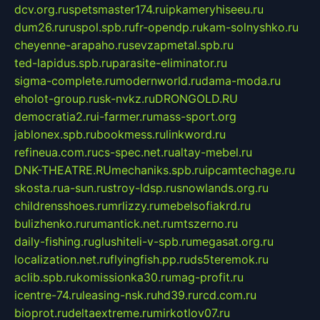
dcv.org.ru
spetsmaster174.ru
ipkameryhiseeu.ru
dum26.ru
ruspol.spb.ru
fr-opendp.ru
kam-solnyshko.ru
cheyenne-arapaho.ru
sevzapmetal.spb.ru
ted-lapidus.spb.ru
parasite-eliminator.ru
sigma-complete.ru
modernworld.ru
dama-moda.ru
eholot-group.ru
sk-nvkz.ru
DRONGOLD.RU
democratia2.ru
i-farmer.ru
mass-sport.org
jablonex.spb.ru
bookmess.ru
linkword.ru
refineua.com.ru
cs-spec.net.ru
altay-mebel.ru
DNK-THEATRE.RU
mechaniks.spb.ru
ipcamtechage.ru
skosta.ru
a-sun.ru
stroy-ldsp.ru
snowlands.org.ru
childrensshoes.ru
mrlizzy.ru
mebelsofiakrd.ru
bulizhenko.ru
rumantick.net.ru
mtszerno.ru
daily-fishing.ru
glushiteli-v-spb.ru
megasat.org.ru
localization.net.ru
flyingfish.pp.ru
ds5teremok.ru
aclib.spb.ru
komissionka30.ru
mag-profit.ru
icentre-74.ru
leasing-nsk.ru
hd39.ru
rcd.com.ru
bioprot.ru
deltaextreme.ru
mirkotlov07.ru