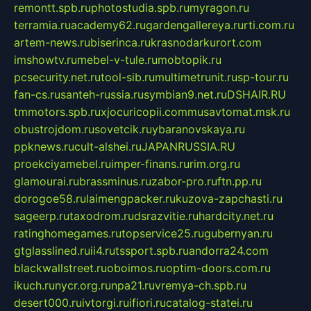
remontt.spb.ru
photostudia.spb.ru
myragon.ru
terramia.ru
academy62.ru
gardengallereya.ru
rti.com.ru
artem-news.ru
biserinca.ru
krasnodarkurort.com
imshowtv.ru
mebel-v-tule.ru
mobtopik.ru
pcsecurity.net.ru
tool-sib.ru
multimetrunit.ru
sp-tour.ru
fan-cs.ru
santeh-russia.ru
symbian9.net.ru
DSHAIR.RU
tmmotors.spb.ru
xjocuricopii.com
musavtomat.msk.ru
obustrojdom.ru
sovetcik.ru
ybaranovskaya.ru
ppknews.ru
cult-alshei.ru
JAPANRUSSIA.RU
proekciyamebel.ru
imper-finans.ru
rim.org.ru
glamourai.ru
brassminus.ru
zabor-pro.ru
ftn.pp.ru
dorogoe58.ru
laimengpacker.ru
kuzova-zapchasti.ru
sageerp.ru
taxodrom.ru
dsrazvitie.ru
hardcity.net.ru
ratinghomegames.ru
topservice25.ru
gubernyan.ru
gtglasslined.ru
ii4.ru
tssport.spb.ru
andorra24.com
blackwallstreet.ru
oboimos.ru
optim-doors.com.ru
ikuch.ru
nycr.org.ru
npa21.ru
vremya-ch.spb.ru
desert000.ru
ivtorgi.ru
ifiori.ru
catalog-statei.ru