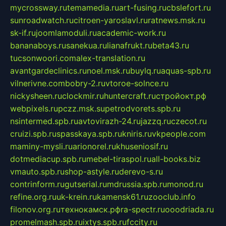
mycrossway.ru
temamedia.ru
art-fusing.ru
cbslefort.ru
sunroadwatch.ru
citroen-yaroslavl.ru
ratnews.msk.ru
sk-if.ru
joomlamoduli.ru
academic-work.ru
bananaboys.ru
sanekua.ru
lianafrukt.ru
beta43.ru
tucsonwoori.com
alex-translation.ru
avantgardeclinics.ru
noel.msk.ru
buylq.ru
aquas-spb.ru
vilnerivne.com
bobry-2.ru
vtoroe-solnce.ru
nickysheen.ru
clockmir.ru
huntercraft.ru
стройокт.рф
webpixels.ru
pczz.msk.su
petrodvorets.spb.ru
nsintermed.spb.ru
avtovirazh-24.ru
jazzq.ru
czecot.ru
cruizi.spb.ru
spasskaya.spb.ru
kniris.ru
vkpeople.com
maminy-mysli.ru
arionorel.ru
khuseniosif.ru
dotmediacup.spb.ru
mebel-tiraspol.ru
all-books.biz
vmauto.spb.ru
shop-astyle.ru
derevo-s.ru
contrinform.ru
gutserial.ru
mdrussia.spb.ru
monod.ru
refine.org.ru
uk-krein.ru
kamensk61.ru
zooclub.info
filonov.org.ru
технокамск.рф
ra-spectr.ru
ooodriada.ru
promelmash.spb.ru
ixtys.spb.ru
fccity.ru