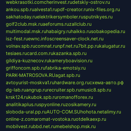
webkrasotki.com
cherinvest.ru
detskiy-ostrov.ru
ankou.spb.ru
alvesta1.ru
pdf-creator.ru
nix-files.org.ru
sakhatoday.ru
elektrikersymboler.ru
sputnikyes.ru
golf2club.msk.ru
aeforums.ru
zallclub.ru
multimodal.msk.ru
habaigry.ru
haikko.ru
sobakopedia.ru
isz-fest.ru
ewnc.info
screensaver-clock.net.ru
volnav.spb.ru
comnat.ru
npf.net.ru
7bit.pp.ru
kalugatur.ru
tesiaes.ru
card.com.ru
kazanka.spb.ru
gildiya-kuznecov.ru
kameryboavision.ru
griffoncom.spb.ru
fabrika-emotsiy.ru
PARK-MATROSOVA.RU
agat.spb.ru
avtoyurist-moskva1.ru
hardware.org.ru
схема-авто.рф
dg-lab.ru
angrup.ru
recruiter.spb.ru
music8.spb.ru
krsk124.ru
kubok.spb.ru
romanofforex.ru
analitikaplus.ru
spyonline.ru
zosikamery.ru
sloboda-ural.pp.ru
AUTO-COM.SU
hohota.net
alimy.ru
online-z.com
aromat-vostoka.ru
otdelkaexp.ru
mobilvest.ru
bbd.net.ru
mebelshop.msk.ru