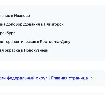
ление в Иваново
овка допоборудования в Пятигорск
Оренбург
ия терапевтическая в Ростов-на-Дону
я окраска в Новокузнецк
кий федеральный округ
|
Главная страница
→