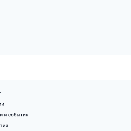
т
ии
ти и события
ятия