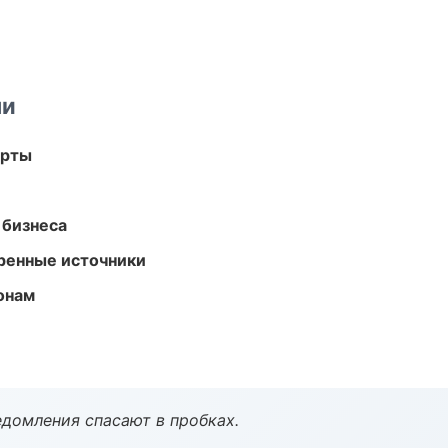
ми
арты
 бизнеса
еренные источники
онам
домления спасают в пробках.