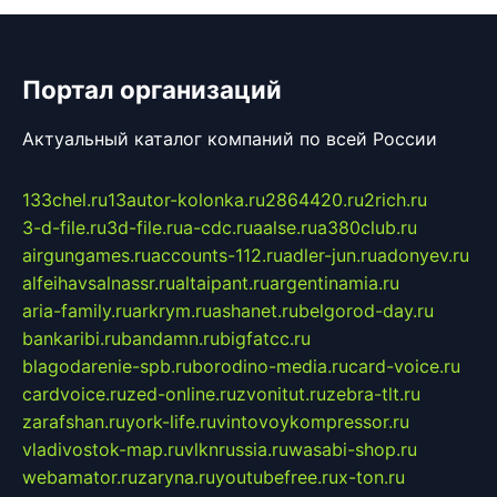
Портал организаций
Актуальный каталог компаний по всей России
133chel.ru
13autor-kolonka.ru
2864420.ru
2rich.ru
3-d-file.ru
3d-file.ru
a-cdc.ru
aalse.ru
a380club.ru
airgungames.ru
accounts-112.ru
adler-jun.ru
adonyev.ru
alfeihavsalnassr.ru
altaipant.ru
argentinamia.ru
aria-family.ru
arkrym.ru
ashanet.ru
belgorod-day.ru
bankaribi.ru
bandamn.ru
bigfatcc.ru
blagodarenie-spb.ru
borodino-media.ru
card-voice.ru
cardvoice.ru
zed-online.ru
zvonitut.ru
zebra-tlt.ru
zarafshan.ru
york-life.ru
vintovoykompressor.ru
vladivostok-map.ru
vlknrussia.ru
wasabi-shop.ru
webamator.ru
zaryna.ru
youtubefree.ru
x-ton.ru