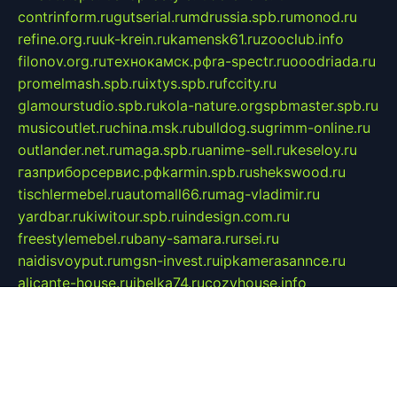
contrinform.ru
gutserial.ru
mdrussia.spb.ru
monod.ru
refine.org.ru
uk-krein.ru
kamensk61.ru
zooclub.info
filonov.org.ru
технокамск.рф
ra-spectr.ru
ooodriada.ru
promelmash.spb.ru
ixtys.spb.ru
fccity.ru
glamourstudio.spb.ru
kola-nature.org
spbmaster.spb.ru
musicoutlet.ru
china.msk.ru
bulldog.su
grimm-online.ru
outlander.net.ru
maga.spb.ru
anime-sell.ru
keseloy.ru
газприборсервис.рф
karmin.spb.ru
shekswood.ru
tischlermebel.ru
automall66.ru
mag-vladimir.ru
yardbar.ru
kiwitour.spb.ru
indesign.com.ru
freestylemebel.ru
bany-samara.ru
rsei.ru
naidisvoyput.ru
mgsn-invest.ru
ipkamerasannce.ru
alicante-house.ru
ibelka74.ru
cozyhouse.info
vlkargalev-studio.ru
700mb.ru
figura-ufa.ru
alina-live.ru
belarusiannews.ru
womenknow.ru
dos-vniimk.ru
sega.net.ru
dv.net.ru
phenomenonsofhistory.com
telesputnik.net.ru
wall.pp.ru
pylesosroidmi.ru
gtc-clan.ru
cligs.ru
bibikazap.ru
popova.org.ru