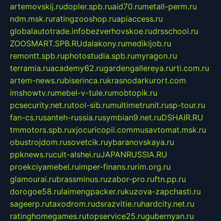
artemovskij.ru
dopler.spb.ru
aid70.ru
metall-perm.ru
ndm.msk.ru
ratingzooshop.ru
apiaccess.ru
globalautotrade.info
bezverhovskoe.ru
drsschool.ru
ZOOSMART.SPB.RU
dalakony.ru
medikijob.ru
remontt.spb.ru
photostudia.spb.ru
myragon.ru
terramia.ru
academy62.ru
gardengallereya.ru
rti.com.ru
artem-news.ru
biserinca.ru
krasnodarkurort.com
imshowtv.ru
mebel-v-tule.ru
mobtopik.ru
pcsecurity.net.ru
tool-sib.ru
multimetrunit.ru
sp-tour.ru
fan-cs.ru
santeh-russia.ru
symbian9.net.ru
DSHAIR.RU
tmmotors.spb.ru
xjocuricopii.com
musavtomat.msk.ru
obustrojdom.ru
sovetcik.ru
ybaranovskaya.ru
ppknews.ru
cult-alshei.ru
JAPANRUSSIA.RU
proekciyamebel.ru
imper-finans.ru
rim.org.ru
glamourai.ru
brassminus.ru
zabor-pro.ru
ftn.pp.ru
dorogoe58.ru
laimengpacker.ru
kuzova-zapchasti.ru
sageerp.ru
taxodrom.ru
dsrazvitie.ru
hardcity.net.ru
ratinghomegames.ru
topservice25.ru
gubernyan.ru