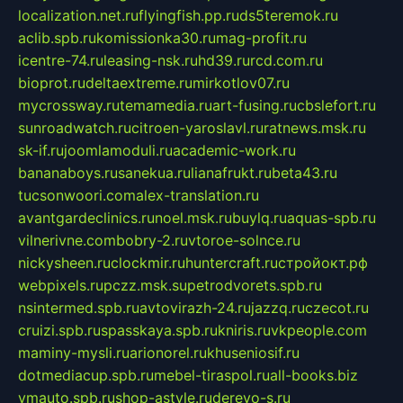
localization.net.ru
flyingfish.pp.ru
ds5teremok.ru
aclib.spb.ru
komissionka30.ru
mag-profit.ru
icentre-74.ru
leasing-nsk.ru
hd39.ru
rcd.com.ru
bioprot.ru
deltaextreme.ru
mirkotlov07.ru
mycrossway.ru
temamedia.ru
art-fusing.ru
cbslefort.ru
sunroadwatch.ru
citroen-yaroslavl.ru
ratnews.msk.ru
sk-if.ru
joomlamoduli.ru
academic-work.ru
bananaboys.ru
sanekua.ru
lianafrukt.ru
beta43.ru
tucsonwoori.com
alex-translation.ru
avantgardeclinics.ru
noel.msk.ru
buylq.ru
aquas-spb.ru
vilnerivne.com
bobry-2.ru
vtoroe-solnce.ru
nickysheen.ru
clockmir.ru
huntercraft.ru
стройокт.рф
webpixels.ru
pczz.msk.su
petrodvorets.spb.ru
nsintermed.spb.ru
avtovirazh-24.ru
jazzq.ru
czecot.ru
cruizi.spb.ru
spasskaya.spb.ru
kniris.ru
vkpeople.com
maminy-mysli.ru
arionorel.ru
khuseniosif.ru
dotmediacup.spb.ru
mebel-tiraspol.ru
all-books.biz
vmauto.spb.ru
shop-astyle.ru
derevo-s.ru