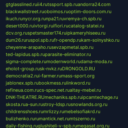
gtglasslined.ru
ii4.ru
tssport.spb.ru
andorra24.com
blackwallstreet.ru
oboimos.ru
optim-doors.com.ru
ikuch.ru
nycr.org.ru
npa21.ru
vremya-ch.spb.ru
desert000.ru
ivtorgi.ru
ifiori.ru
catalog-statei.ru
dcv.org.ru
spetsmaster174.ru
ipkameryhiseeu.ru
dum26.ru
ruspol.spb.ru
fr-opendp.ru
kam-solnyshko.ru
cheyenne-arapaho.ru
sevzapmetal.spb.ru
ted-lapidus.spb.ru
parasite-eliminator.ru
sigma-complete.ru
modernworld.ru
dama-moda.ru
eholot-group.ru
sk-nvkz.ru
DRONGOLD.RU
democratia2.ru
i-farmer.ru
mass-sport.org
jablonex.spb.ru
bookmess.ru
linkword.ru
refineua.com.ru
cs-spec.net.ru
altay-mebel.ru
DNK-THEATRE.RU
mechaniks.spb.ru
ipcamtechage.ru
skosta.ru
a-sun.ru
stroy-ldsp.ru
snowlands.org.ru
childrensshoes.ru
mrlizzy.ru
mebelsofiakrd.ru
bulizhenko.ru
rumantick.net.ru
mtszerno.ru
daily-fishing.ru
glushiteli-v-spb.ru
megasat.org.ru