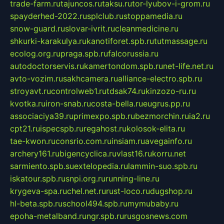
trade-farm.ru
tajuncos.ru
taksu.ru
tor-lyubov-i-grom.ru
spayderhed-2022.ru
splclub.ru
stoppamedia.ru
snow-guard.ru
slovar-ivrit.ru
cleanmedicine.ru
shkurki-karakulya.ru
kanotiforet.spb.ru
tutmassage.ru
ecolog.org.ru
praga.spb.ru
falcorussia.ru
autodoctorservis.ru
kamertondom.spb.ru
net-life.net.ru
avto-vozim.ru
sakhcamera.ru
alliance-electro.spb.ru
stroyavt.ru
controlweb1.ru
tdsak74.ru
kinzozo-ru.ru
kvotka.ru
iron-snab.ru
costa-bella.ru
eugrus.pp.ru
associaciya39.ru
primexpo.spb.ru
bezmorchin.ru
ia2.ru
cpt21.ru
ispecspb.ru
regahost.ru
kolosok-elita.ru
tae-kwon.ru
consrio.com.ru
insiam.ru
avegainfo.ru
archery161.ru
bigencyclica.ru
vlast16.ru
korru.net
sarmiento.spb.su
extelopedia.ru
lammin-suo.spb.ru
iskatour.spb.ru
snpi.org.ru
running-line.ru
krygeva-spa.ru
chel.net.ru
rust-loco.ru
dugshop.ru
hl-beta.spb.ru
school494.spb.ru
mymubaby.ru
epoha-metalband.ru
ngr.spb.ru
rusgosnews.com