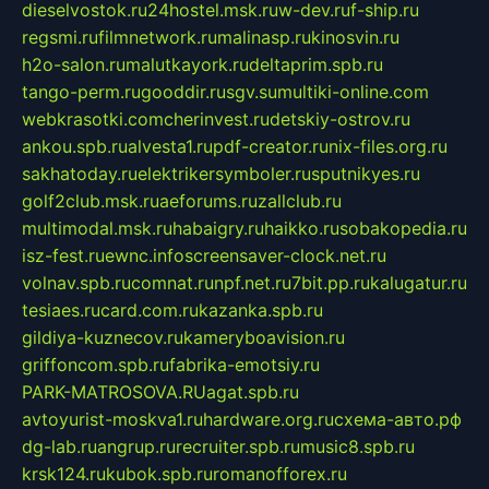
dieselvostok.ru
24hostel.msk.ru
w-dev.ru
f-ship.ru
regsmi.ru
filmnetwork.ru
malinasp.ru
kinosvin.ru
h2o-salon.ru
malutkayork.ru
deltaprim.spb.ru
tango-perm.ru
gooddir.ru
sgv.su
multiki-online.com
webkrasotki.com
cherinvest.ru
detskiy-ostrov.ru
ankou.spb.ru
alvesta1.ru
pdf-creator.ru
nix-files.org.ru
sakhatoday.ru
elektrikersymboler.ru
sputnikyes.ru
golf2club.msk.ru
aeforums.ru
zallclub.ru
multimodal.msk.ru
habaigry.ru
haikko.ru
sobakopedia.ru
isz-fest.ru
ewnc.info
screensaver-clock.net.ru
volnav.spb.ru
comnat.ru
npf.net.ru
7bit.pp.ru
kalugatur.ru
tesiaes.ru
card.com.ru
kazanka.spb.ru
gildiya-kuznecov.ru
kameryboavision.ru
griffoncom.spb.ru
fabrika-emotsiy.ru
PARK-MATROSOVA.RU
agat.spb.ru
avtoyurist-moskva1.ru
hardware.org.ru
схема-авто.рф
dg-lab.ru
angrup.ru
recruiter.spb.ru
music8.spb.ru
krsk124.ru
kubok.spb.ru
romanofforex.ru