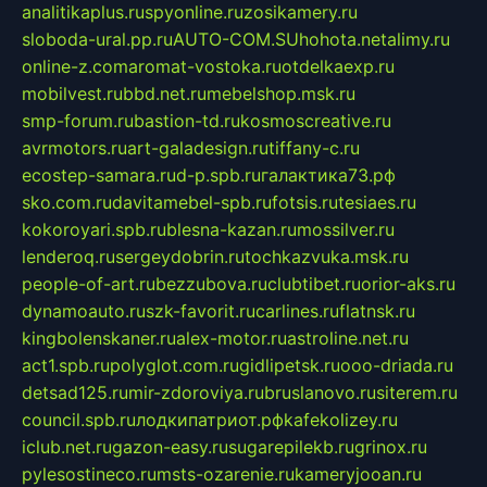
analitikaplus.ru
spyonline.ru
zosikamery.ru
sloboda-ural.pp.ru
AUTO-COM.SU
hohota.net
alimy.ru
online-z.com
aromat-vostoka.ru
otdelkaexp.ru
mobilvest.ru
bbd.net.ru
mebelshop.msk.ru
smp-forum.ru
bastion-td.ru
kosmoscreative.ru
avrmotors.ru
art-galadesign.ru
tiffany-c.ru
ecostep-samara.ru
d-p.spb.ru
галактика73.рф
sko.com.ru
davitamebel-spb.ru
fotsis.ru
tesiaes.ru
kokoroyari.spb.ru
blesna-kazan.ru
mossilver.ru
lenderoq.ru
sergeydobrin.ru
tochkazvuka.msk.ru
people-of-art.ru
bezzubova.ru
clubtibet.ru
orior-aks.ru
dynamoauto.ru
szk-favorit.ru
carlines.ru
flatnsk.ru
kingbolenskaner.ru
alex-motor.ru
astroline.net.ru
act1.spb.ru
polyglot.com.ru
gidlipetsk.ru
ooo-driada.ru
detsad125.ru
mir-zdoroviya.ru
bruslanovo.ru
siterem.ru
council.spb.ru
лодкипатриот.рф
kafekolizey.ru
iclub.net.ru
gazon-easy.ru
sugarepilekb.ru
grinox.ru
pylesostineco.ru
msts-ozarenie.ru
kameryjooan.ru