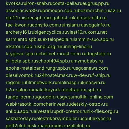
kvotka.ru
iron-snab.ru
costa-bella.ru
eugrus.pp.ru
associaciya39.ru
primexpo.spb.ru
bezmorchin.ru
ia2.ru
cpt21.ru
ispecspb.ru
regahost.ru
kolosok-elita.ru
tae-kwon.ru
consrio.com.ru
insiam.ru
avegainfo.ru
archery161.ru
bigencyclica.ru
vlast16.ru
korru.net
sarmiento.spb.su
extelopedia.ru
lammin-suo.spb.ru
iskatour.spb.ru
snpi.org.ru
running-line.ru
krygeva-spa.ru
chel.net.ru
rust-loco.ru
dugshop.ru
hl-beta.spb.ru
school494.spb.ru
mymubaby.ru
epoha-metalband.ru
ngr.spb.ru
rusgosnews.com
dieselvostok.ru
24hostel.msk.ru
w-dev.ru
f-ship.ru
regsmi.ru
filmnetwork.ru
malinasp.ru
kinosvin.ru
h2o-salon.ru
malutkayork.ru
deltaprim.spb.ru
tango-perm.ru
gooddir.ru
sgv.su
multiki-online.com
webkrasotki.com
cherinvest.ru
detskiy-ostrov.ru
ankou.spb.ru
alvesta1.ru
pdf-creator.ru
nix-files.org.ru
sakhatoday.ru
elektrikersymboler.ru
sputnikyes.ru
golf2club.msk.ru
aeforums.ru
zallclub.ru