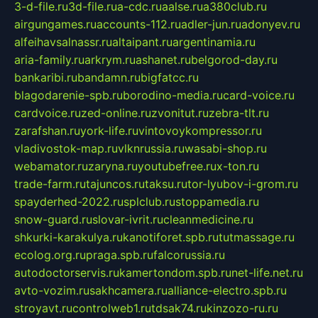
3-d-file.ru
3d-file.ru
a-cdc.ru
aalse.ru
a380club.ru
airgungames.ru
accounts-112.ru
adler-jun.ru
adonyev.ru
alfeihavsalnassr.ru
altaipant.ru
argentinamia.ru
aria-family.ru
arkrym.ru
ashanet.ru
belgorod-day.ru
bankaribi.ru
bandamn.ru
bigfatcc.ru
blagodarenie-spb.ru
borodino-media.ru
card-voice.ru
cardvoice.ru
zed-online.ru
zvonitut.ru
zebra-tlt.ru
zarafshan.ru
york-life.ru
vintovoykompressor.ru
vladivostok-map.ru
vlknrussia.ru
wasabi-shop.ru
webamator.ru
zaryna.ru
youtubefree.ru
x-ton.ru
trade-farm.ru
tajuncos.ru
taksu.ru
tor-lyubov-i-grom.ru
spayderhed-2022.ru
splclub.ru
stoppamedia.ru
snow-guard.ru
slovar-ivrit.ru
cleanmedicine.ru
shkurki-karakulya.ru
kanotiforet.spb.ru
tutmassage.ru
ecolog.org.ru
praga.spb.ru
falcorussia.ru
autodoctorservis.ru
kamertondom.spb.ru
net-life.net.ru
avto-vozim.ru
sakhcamera.ru
alliance-electro.spb.ru
stroyavt.ru
controlweb1.ru
tdsak74.ru
kinzozo-ru.ru