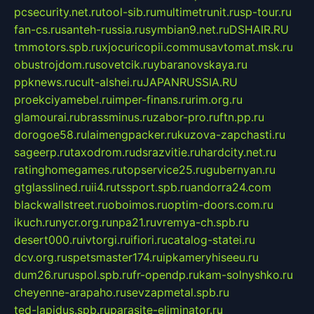
pcsecurity.net.ru
tool-sib.ru
multimetrunit.ru
sp-tour.ru
fan-cs.ru
santeh-russia.ru
symbian9.net.ru
DSHAIR.RU
tmmotors.spb.ru
xjocuricopii.com
musavtomat.msk.ru
obustrojdom.ru
sovetcik.ru
ybaranovskaya.ru
ppknews.ru
cult-alshei.ru
JAPANRUSSIA.RU
proekciyamebel.ru
imper-finans.ru
rim.org.ru
glamourai.ru
brassminus.ru
zabor-pro.ru
ftn.pp.ru
dorogoe58.ru
laimengpacker.ru
kuzova-zapchasti.ru
sageerp.ru
taxodrom.ru
dsrazvitie.ru
hardcity.net.ru
ratinghomegames.ru
topservice25.ru
gubernyan.ru
gtglasslined.ru
ii4.ru
tssport.spb.ru
andorra24.com
blackwallstreet.ru
oboimos.ru
optim-doors.com.ru
ikuch.ru
nycr.org.ru
npa21.ru
vremya-ch.spb.ru
desert000.ru
ivtorgi.ru
ifiori.ru
catalog-statei.ru
dcv.org.ru
spetsmaster174.ru
ipkameryhiseeu.ru
dum26.ru
ruspol.spb.ru
fr-opendp.ru
kam-solnyshko.ru
cheyenne-arapaho.ru
sevzapmetal.spb.ru
ted-lapidus.spb.ru
parasite-eliminator.ru