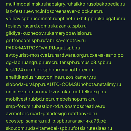
multimodal.msk.ru
habaigry.ru
haikko.ru
sobakopedia.ru
isz-fest.ru
ewnc.info
screensaver-clock.net.ru
volnav.spb.ru
comnat.ru
npf.net.ru
7bit.pp.ru
kalugatur.ru
tesiaes.ru
card.com.ru
kazanka.spb.ru
gildiya-kuznecov.ru
kameryboavision.ru
griffoncom.spb.ru
fabrika-emotsiy.ru
PARK-MATROSOVA.RU
agat.spb.ru
avtoyurist-moskva1.ru
hardware.org.ru
схема-авто.рф
dg-lab.ru
angrup.ru
recruiter.spb.ru
music8.spb.ru
krsk124.ru
kubok.spb.ru
romanofforex.ru
analitikaplus.ru
spyonline.ru
zosikamery.ru
sloboda-ural.pp.ru
AUTO-COM.SU
hohota.net
alimy.ru
online-z.com
aromat-vostoka.ru
otdelkaexp.ru
mobilvest.ru
bbd.net.ru
mebelshop.msk.ru
smp-forum.ru
bastion-td.ru
kosmoscreative.ru
avrmotors.ru
art-galadesign.ru
tiffany-c.ru
ecostep-samara.ru
d-p.spb.ru
галактика73.рф
sko.com.ru
davitamebel-spb.ru
fotsis.ru
tesiaes.ru