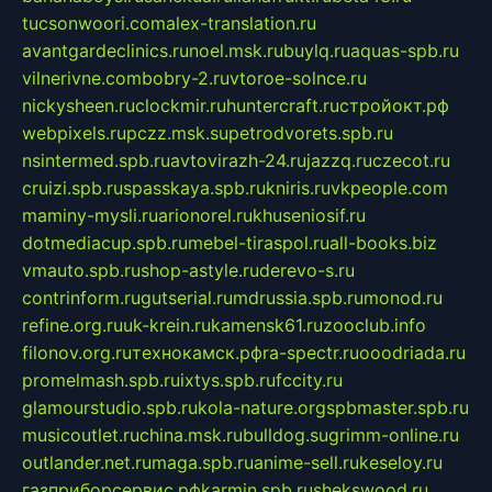
tucsonwoori.com
alex-translation.ru
avantgardeclinics.ru
noel.msk.ru
buylq.ru
aquas-spb.ru
vilnerivne.com
bobry-2.ru
vtoroe-solnce.ru
nickysheen.ru
clockmir.ru
huntercraft.ru
стройокт.рф
webpixels.ru
pczz.msk.su
petrodvorets.spb.ru
nsintermed.spb.ru
avtovirazh-24.ru
jazzq.ru
czecot.ru
cruizi.spb.ru
spasskaya.spb.ru
kniris.ru
vkpeople.com
maminy-mysli.ru
arionorel.ru
khuseniosif.ru
dotmediacup.spb.ru
mebel-tiraspol.ru
all-books.biz
vmauto.spb.ru
shop-astyle.ru
derevo-s.ru
contrinform.ru
gutserial.ru
mdrussia.spb.ru
monod.ru
refine.org.ru
uk-krein.ru
kamensk61.ru
zooclub.info
filonov.org.ru
технокамск.рф
ra-spectr.ru
ooodriada.ru
promelmash.spb.ru
ixtys.spb.ru
fccity.ru
glamourstudio.spb.ru
kola-nature.org
spbmaster.spb.ru
musicoutlet.ru
china.msk.ru
bulldog.su
grimm-online.ru
outlander.net.ru
maga.spb.ru
anime-sell.ru
keseloy.ru
газприборсервис.рф
karmin.spb.ru
shekswood.ru