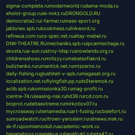
sigma-complete.ru
modernworld.ru
dama-moda.ru
eholot-group.ru
sk-nvkz.ru
DRONGOLD.RU
democratia2.ru
i-farmer.ru
mass-sport.org
jablonex.spb.ru
bookmess.ru
linkword.ru
refineua.com.ru
cs-spec.net.ru
altay-mebel.ru
DNK-THEATRE.RU
mechaniks.spb.ru
ipcamtechage.ru
skosta.ru
a-sun.ru
stroy-ldsp.ru
snowlands.org.ru
childrensshoes.ru
mrlizzy.ru
mebelsofiakrd.ru
bulizhenko.ru
rumantick.net.ru
mtszerno.ru
daily-fishing.ru
glushiteli-v-spb.ru
megasat.org.ru
localization.net.ru
flyingfish.pp.ru
ds5teremok.ru
aclib.spb.ru
komissionka30.ru
mag-profit.ru
icentre-74.ru
leasing-nsk.ru
hd39.ru
rcd.com.ru
bioprot.ru
deltaextreme.ru
mirkotlov07.ru
mycrossway.ru
temamedia.ru
art-fusing.ru
cbslefort.ru
sunroadwatch.ru
citroen-yaroslavl.ru
ratnews.msk.ru
sk-if.ru
joomlamoduli.ru
academic-work.ru
bananaboys.ru
sanekua.ru
lianafrukt.ru
beta43.ru