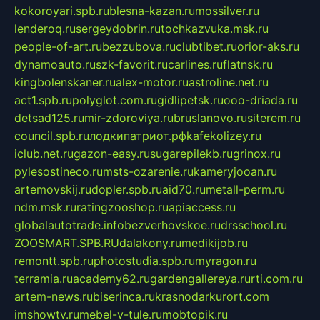
kokoroyari.spb.ru
blesna-kazan.ru
mossilver.ru
lenderoq.ru
sergeydobrin.ru
tochkazvuka.msk.ru
people-of-art.ru
bezzubova.ru
clubtibet.ru
orior-aks.ru
dynamoauto.ru
szk-favorit.ru
carlines.ru
flatnsk.ru
kingbolenskaner.ru
alex-motor.ru
astroline.net.ru
act1.spb.ru
polyglot.com.ru
gidlipetsk.ru
ooo-driada.ru
detsad125.ru
mir-zdoroviya.ru
bruslanovo.ru
siterem.ru
council.spb.ru
лодкипатриот.рф
kafekolizey.ru
iclub.net.ru
gazon-easy.ru
sugarepilekb.ru
grinox.ru
pylesostineco.ru
msts-ozarenie.ru
kameryjooan.ru
artemovskij.ru
dopler.spb.ru
aid70.ru
metall-perm.ru
ndm.msk.ru
ratingzooshop.ru
apiaccess.ru
globalautotrade.info
bezverhovskoe.ru
drsschool.ru
ZOOSMART.SPB.RU
dalakony.ru
medikijob.ru
remontt.spb.ru
photostudia.spb.ru
myragon.ru
terramia.ru
academy62.ru
gardengallereya.ru
rti.com.ru
artem-news.ru
biserinca.ru
krasnodarkurort.com
imshowtv.ru
mebel-v-tule.ru
mobtopik.ru