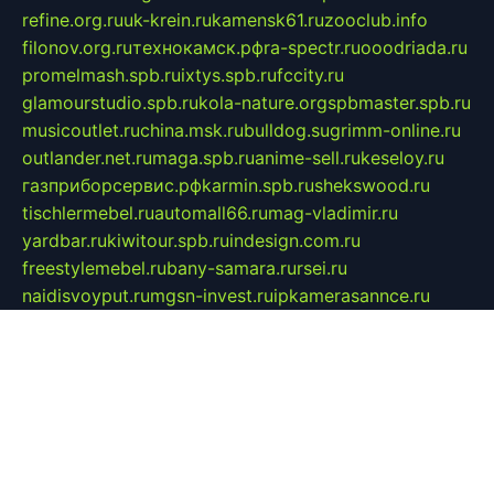
refine.org.ru
uk-krein.ru
kamensk61.ru
zooclub.info
filonov.org.ru
технокамск.рф
ra-spectr.ru
ooodriada.ru
promelmash.spb.ru
ixtys.spb.ru
fccity.ru
glamourstudio.spb.ru
kola-nature.org
spbmaster.spb.ru
musicoutlet.ru
china.msk.ru
bulldog.su
grimm-online.ru
outlander.net.ru
maga.spb.ru
anime-sell.ru
keseloy.ru
газприборсервис.рф
karmin.spb.ru
shekswood.ru
tischlermebel.ru
automall66.ru
mag-vladimir.ru
yardbar.ru
kiwitour.spb.ru
indesign.com.ru
freestylemebel.ru
bany-samara.ru
rsei.ru
naidisvoyput.ru
mgsn-invest.ru
ipkamerasannce.ru
alicante-house.ru
ibelka74.ru
cozyhouse.info
vlkargalev-studio.ru
700mb.ru
figura-ufa.ru
alina-live.ru
belarusiannews.ru
womenknow.ru
dos-vniimk.ru
sega.net.ru
dv.net.ru
phenomenonsofhistory.com
telesputnik.net.ru
wall.pp.ru
pylesosroidmi.ru
gtc-clan.ru
cligs.ru
bibikazap.ru
popova.org.ru
netwhistler.spb.ru
bellvil.ru
bonzon.ru
iss-vladik.ru