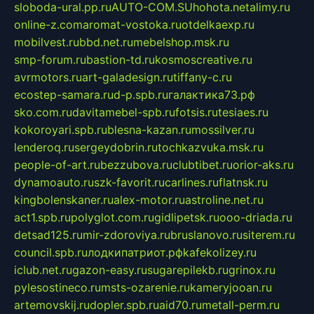
sloboda-ural.pp.ru
AUTO-COM.SU
hohota.net
alimy.ru
online-z.com
aromat-vostoka.ru
otdelkaexp.ru
mobilvest.ru
bbd.net.ru
mebelshop.msk.ru
smp-forum.ru
bastion-td.ru
kosmoscreative.ru
avrmotors.ru
art-galadesign.ru
tiffany-c.ru
ecostep-samara.ru
d-p.spb.ru
галактика73.рф
sko.com.ru
davitamebel-spb.ru
fotsis.ru
tesiaes.ru
kokoroyari.spb.ru
blesna-kazan.ru
mossilver.ru
lenderoq.ru
sergeydobrin.ru
tochkazvuka.msk.ru
people-of-art.ru
bezzubova.ru
clubtibet.ru
orior-aks.ru
dynamoauto.ru
szk-favorit.ru
carlines.ru
flatnsk.ru
kingbolenskaner.ru
alex-motor.ru
astroline.net.ru
act1.spb.ru
polyglot.com.ru
gidlipetsk.ru
ooo-driada.ru
detsad125.ru
mir-zdoroviya.ru
bruslanovo.ru
siterem.ru
council.spb.ru
лодкипатриот.рф
kafekolizey.ru
iclub.net.ru
gazon-easy.ru
sugarepilekb.ru
grinox.ru
pylesostineco.ru
msts-ozarenie.ru
kameryjooan.ru
artemovskij.ru
dopler.spb.ru
aid70.ru
metall-perm.ru