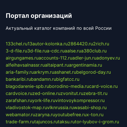
Портал организаций
Актуальный каталог компаний по всей России
133chel.ru
13autor-kolonka.ru
2864420.ru
2rich.ru
3-d-file.ru
3d-file.ru
a-cdc.ru
aalse.ru
a380club.ru
airgungames.ru
accounts-112.ru
adler-jun.ru
adonyev.ru
alfeihavsalnassr.ru
altaipant.ru
argentinamia.ru
aria-family.ru
arkrym.ru
ashanet.ru
belgorod-day.ru
bankaribi.ru
bandamn.ru
bigfatcc.ru
blagodarenie-spb.ru
borodino-media.ru
card-voice.ru
cardvoice.ru
zed-online.ru
zvonitut.ru
zebra-tlt.ru
zarafshan.ru
york-life.ru
vintovoykompressor.ru
vladivostok-map.ru
vlknrussia.ru
wasabi-shop.ru
webamator.ru
zaryna.ru
youtubefree.ru
x-ton.ru
trade-farm.ru
tajuncos.ru
taksu.ru
tor-lyubov-i-grom.ru