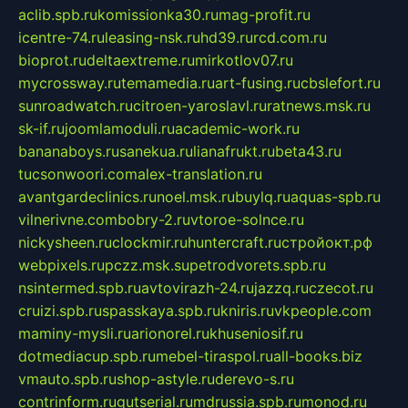
aclib.spb.ru
komissionka30.ru
mag-profit.ru
icentre-74.ru
leasing-nsk.ru
hd39.ru
rcd.com.ru
bioprot.ru
deltaextreme.ru
mirkotlov07.ru
mycrossway.ru
temamedia.ru
art-fusing.ru
cbslefort.ru
sunroadwatch.ru
citroen-yaroslavl.ru
ratnews.msk.ru
sk-if.ru
joomlamoduli.ru
academic-work.ru
bananaboys.ru
sanekua.ru
lianafrukt.ru
beta43.ru
tucsonwoori.com
alex-translation.ru
avantgardeclinics.ru
noel.msk.ru
buylq.ru
aquas-spb.ru
vilnerivne.com
bobry-2.ru
vtoroe-solnce.ru
nickysheen.ru
clockmir.ru
huntercraft.ru
стройокт.рф
webpixels.ru
pczz.msk.su
petrodvorets.spb.ru
nsintermed.spb.ru
avtovirazh-24.ru
jazzq.ru
czecot.ru
cruizi.spb.ru
spasskaya.spb.ru
kniris.ru
vkpeople.com
maminy-mysli.ru
arionorel.ru
khuseniosif.ru
dotmediacup.spb.ru
mebel-tiraspol.ru
all-books.biz
vmauto.spb.ru
shop-astyle.ru
derevo-s.ru
contrinform.ru
gutserial.ru
mdrussia.spb.ru
monod.ru