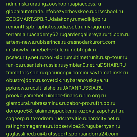
ndm.msk.ru
ratingzooshop.ru
apiaccess.ru
globalautotrade.info
bezverhovskoe.ru
drsschool.ru
ZOOSMART.SPB.RU
dalakony.ru
medikijob.ru
remontt.spb.ru
photostudia.spb.ru
myragon.ru
terramia.ru
academy62.ru
gardengallereya.ru
rti.com.ru
artem-news.ru
biserinca.ru
krasnodarkurort.com
imshowtv.ru
mebel-v-tule.ru
mobtopik.ru
pcsecurity.net.ru
tool-sib.ru
multimetrunit.ru
sp-tour.ru
fan-cs.ru
santeh-russia.ru
symbian9.net.ru
DSHAIR.RU
tmmotors.spb.ru
xjocuricopii.com
musavtomat.msk.ru
obustrojdom.ru
sovetcik.ru
ybaranovskaya.ru
ppknews.ru
cult-alshei.ru
JAPANRUSSIA.RU
proekciyamebel.ru
imper-finans.ru
rim.org.ru
glamourai.ru
brassminus.ru
zabor-pro.ru
ftn.pp.ru
dorogoe58.ru
laimengpacker.ru
kuzova-zapchasti.ru
sageerp.ru
taxodrom.ru
dsrazvitie.ru
hardcity.net.ru
ratinghomegames.ru
topservice25.ru
gubernyan.ru
gtglasslined.ru
ii4.ru
tssport.spb.ru
andorra24.com