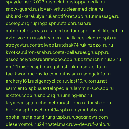
spayderhed-2022.ru
splclub.ru
stoppamedia.ru
snow-guard.ru
slovar-ivrit.ru
cleanmedicine.ru
shkurki-karakulya.ru
kanotiforet.spb.ru
tutmassage.ru
ecolog.org.ru
praga.spb.ru
falcorussia.ru
autodoctorservis.ru
kamertondom.spb.ru
net-life.net.ru
avto-vozim.ru
sakhcamera.ru
alliance-electro.spb.ru
stroyavt.ru
controlweb1.ru
tdsak74.ru
kinzozo-ru.ru
kvotka.ru
iron-snab.ru
costa-bella.ru
eugrus.pp.ru
associaciya39.ru
primexpo.spb.ru
bezmorchin.ru
ia2.ru
cpt21.ru
ispecspb.ru
regahost.ru
kolosok-elita.ru
tae-kwon.ru
consrio.com.ru
insiam.ru
avegainfo.ru
archery161.ru
bigencyclica.ru
vlast16.ru
korru.net
sarmiento.spb.su
extelopedia.ru
lammin-suo.spb.ru
iskatour.spb.ru
snpi.org.ru
running-line.ru
krygeva-spa.ru
chel.net.ru
rust-loco.ru
dugshop.ru
hl-beta.spb.ru
school494.spb.ru
mymubaby.ru
epoha-metalband.ru
ngr.spb.ru
rusgosnews.com
dieselvostok.ru
24hostel.msk.ru
w-dev.ru
f-ship.ru