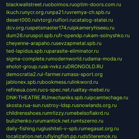
blackwallstreet.ru
oboimos.ru
optim-doors.com.ru
ikuch.ru
nycr.org.ru
npa21.ru
vremya-ch.spb.ru
desert000.ru
ivtorgi.ru
ifiori.ru
catalog-statei.ru
dcv.org.ru
spetsmaster174.ru
ipkameryhiseeu.ru
dum26.ru
ruspol.spb.ru
fr-opendp.ru
kam-solnyshko.ru
cheyenne-arapaho.ru
sevzapmetal.spb.ru
ted-lapidus.spb.ru
parasite-eliminator.ru
sigma-complete.ru
modernworld.ru
dama-moda.ru
eholot-group.ru
sk-nvkz.ru
DRONGOLD.RU
democratia2.ru
i-farmer.ru
mass-sport.org
jablonex.spb.ru
bookmess.ru
linkword.ru
refineua.com.ru
cs-spec.net.ru
altay-mebel.ru
DNK-THEATRE.RU
mechaniks.spb.ru
ipcamtechage.ru
skosta.ru
a-sun.ru
stroy-ldsp.ru
snowlands.org.ru
childrensshoes.ru
mrlizzy.ru
mebelsofiakrd.ru
bulizhenko.ru
rumantick.net.ru
mtszerno.ru
daily-fishing.ru
glushiteli-v-spb.ru
megasat.org.ru
localization.net.ru
flyingfish.pp.ru
ds5teremok.ru