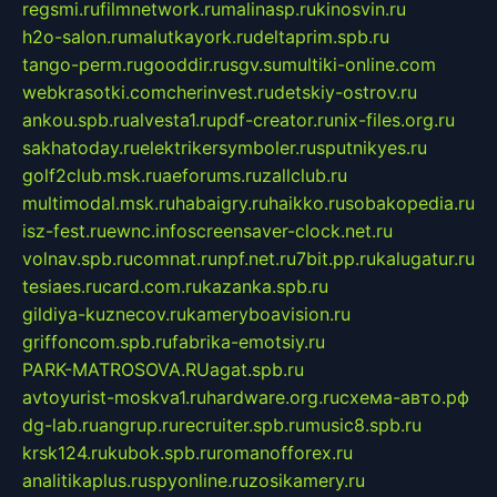
regsmi.ru
filmnetwork.ru
malinasp.ru
kinosvin.ru
h2o-salon.ru
malutkayork.ru
deltaprim.spb.ru
tango-perm.ru
gooddir.ru
sgv.su
multiki-online.com
webkrasotki.com
cherinvest.ru
detskiy-ostrov.ru
ankou.spb.ru
alvesta1.ru
pdf-creator.ru
nix-files.org.ru
sakhatoday.ru
elektrikersymboler.ru
sputnikyes.ru
golf2club.msk.ru
aeforums.ru
zallclub.ru
multimodal.msk.ru
habaigry.ru
haikko.ru
sobakopedia.ru
isz-fest.ru
ewnc.info
screensaver-clock.net.ru
volnav.spb.ru
comnat.ru
npf.net.ru
7bit.pp.ru
kalugatur.ru
tesiaes.ru
card.com.ru
kazanka.spb.ru
gildiya-kuznecov.ru
kameryboavision.ru
griffoncom.spb.ru
fabrika-emotsiy.ru
PARK-MATROSOVA.RU
agat.spb.ru
avtoyurist-moskva1.ru
hardware.org.ru
схема-авто.рф
dg-lab.ru
angrup.ru
recruiter.spb.ru
music8.spb.ru
krsk124.ru
kubok.spb.ru
romanofforex.ru
analitikaplus.ru
spyonline.ru
zosikamery.ru