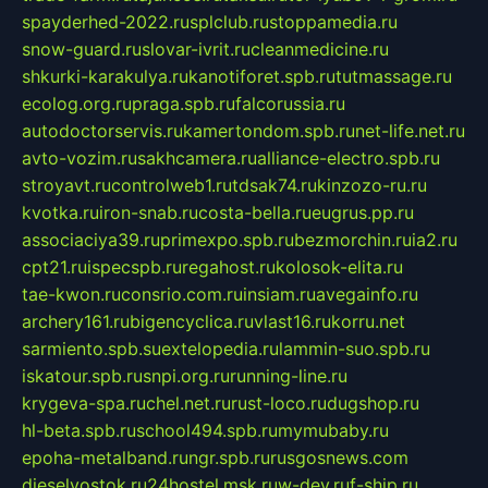
spayderhed-2022.ru
splclub.ru
stoppamedia.ru
snow-guard.ru
slovar-ivrit.ru
cleanmedicine.ru
shkurki-karakulya.ru
kanotiforet.spb.ru
tutmassage.ru
ecolog.org.ru
praga.spb.ru
falcorussia.ru
autodoctorservis.ru
kamertondom.spb.ru
net-life.net.ru
avto-vozim.ru
sakhcamera.ru
alliance-electro.spb.ru
stroyavt.ru
controlweb1.ru
tdsak74.ru
kinzozo-ru.ru
kvotka.ru
iron-snab.ru
costa-bella.ru
eugrus.pp.ru
associaciya39.ru
primexpo.spb.ru
bezmorchin.ru
ia2.ru
cpt21.ru
ispecspb.ru
regahost.ru
kolosok-elita.ru
tae-kwon.ru
consrio.com.ru
insiam.ru
avegainfo.ru
archery161.ru
bigencyclica.ru
vlast16.ru
korru.net
sarmiento.spb.su
extelopedia.ru
lammin-suo.spb.ru
iskatour.spb.ru
snpi.org.ru
running-line.ru
krygeva-spa.ru
chel.net.ru
rust-loco.ru
dugshop.ru
hl-beta.spb.ru
school494.spb.ru
mymubaby.ru
epoha-metalband.ru
ngr.spb.ru
rusgosnews.com
dieselvostok.ru
24hostel.msk.ru
w-dev.ru
f-ship.ru