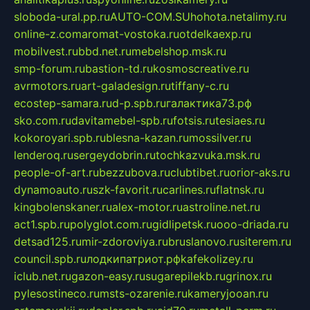
sloboda-ural.pp.ru
AUTO-COM.SU
hohota.net
alimy.ru
online-z.com
aromat-vostoka.ru
otdelkaexp.ru
mobilvest.ru
bbd.net.ru
mebelshop.msk.ru
smp-forum.ru
bastion-td.ru
kosmoscreative.ru
avrmotors.ru
art-galadesign.ru
tiffany-c.ru
ecostep-samara.ru
d-p.spb.ru
галактика73.рф
sko.com.ru
davitamebel-spb.ru
fotsis.ru
tesiaes.ru
kokoroyari.spb.ru
blesna-kazan.ru
mossilver.ru
lenderoq.ru
sergeydobrin.ru
tochkazvuka.msk.ru
people-of-art.ru
bezzubova.ru
clubtibet.ru
orior-aks.ru
dynamoauto.ru
szk-favorit.ru
carlines.ru
flatnsk.ru
kingbolenskaner.ru
alex-motor.ru
astroline.net.ru
act1.spb.ru
polyglot.com.ru
gidlipetsk.ru
ooo-driada.ru
detsad125.ru
mir-zdoroviya.ru
bruslanovo.ru
siterem.ru
council.spb.ru
лодкипатриот.рф
kafekolizey.ru
iclub.net.ru
gazon-easy.ru
sugarepilekb.ru
grinox.ru
pylesostineco.ru
msts-ozarenie.ru
kameryjooan.ru