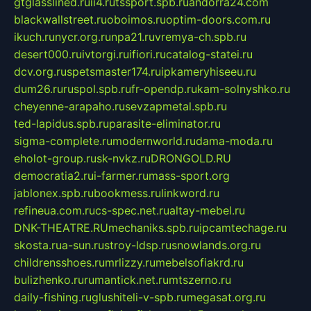
gtglasslined.ru
ii4.ru
tssport.spb.ru
andorra24.com
blackwallstreet.ru
oboimos.ru
optim-doors.com.ru
ikuch.ru
nycr.org.ru
npa21.ru
vremya-ch.spb.ru
desert000.ru
ivtorgi.ru
ifiori.ru
catalog-statei.ru
dcv.org.ru
spetsmaster174.ru
ipkameryhiseeu.ru
dum26.ru
ruspol.spb.ru
fr-opendp.ru
kam-solnyshko.ru
cheyenne-arapaho.ru
sevzapmetal.spb.ru
ted-lapidus.spb.ru
parasite-eliminator.ru
sigma-complete.ru
modernworld.ru
dama-moda.ru
eholot-group.ru
sk-nvkz.ru
DRONGOLD.RU
democratia2.ru
i-farmer.ru
mass-sport.org
jablonex.spb.ru
bookmess.ru
linkword.ru
refineua.com.ru
cs-spec.net.ru
altay-mebel.ru
DNK-THEATRE.RU
mechaniks.spb.ru
ipcamtechage.ru
skosta.ru
a-sun.ru
stroy-ldsp.ru
snowlands.org.ru
childrensshoes.ru
mrlizzy.ru
mebelsofiakrd.ru
bulizhenko.ru
rumantick.net.ru
mtszerno.ru
daily-fishing.ru
glushiteli-v-spb.ru
megasat.org.ru