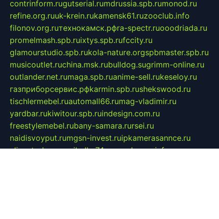
contrinform.ru
gutserial.ru
mdrussia.spb.ru
monod.ru
refine.org.ru
uk-krein.ru
kamensk61.ru
zooclub.info
filonov.org.ru
технокамск.рф
ra-spectr.ru
ooodriada.ru
promelmash.spb.ru
ixtys.spb.ru
fccity.ru
glamourstudio.spb.ru
kola-nature.org
spbmaster.spb.ru
musicoutlet.ru
china.msk.ru
bulldog.su
grimm-online.ru
outlander.net.ru
maga.spb.ru
anime-sell.ru
keseloy.ru
газприборсервис.рф
karmin.spb.ru
shekswood.ru
tischlermebel.ru
automall66.ru
mag-vladimir.ru
yardbar.ru
kiwitour.spb.ru
indesign.com.ru
freestylemebel.ru
bany-samara.ru
rsei.ru
naidisvoyput.ru
mgsn-invest.ru
ipkamerasannce.ru
alicante-house.ru
ibelka74.ru
cozyhouse.info
vlkargalev-studio.ru
700mb.ru
figura-ufa.ru
alina-live.ru
belarusiannews.ru
womenknow.ru
dos-vniimk.ru
sega.net.ru
dv.net.ru
phenomenonsofhistory.com
telesputnik.net.ru
wall.pp.ru
pylesosroidmi.ru
gtc-clan.ru
cligs.ru
bibikazap.ru
popova.org.ru