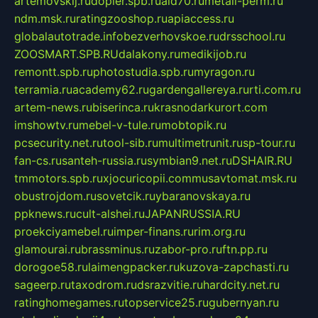
artemovskij.ru
dopler.spb.ru
aid70.ru
metall-perm.ru
ndm.msk.ru
ratingzooshop.ru
apiaccess.ru
globalautotrade.info
bezverhovskoe.ru
drsschool.ru
ZOOSMART.SPB.RU
dalakony.ru
medikijob.ru
remontt.spb.ru
photostudia.spb.ru
myragon.ru
terramia.ru
academy62.ru
gardengallereya.ru
rti.com.ru
artem-news.ru
biserinca.ru
krasnodarkurort.com
imshowtv.ru
mebel-v-tule.ru
mobtopik.ru
pcsecurity.net.ru
tool-sib.ru
multimetrunit.ru
sp-tour.ru
fan-cs.ru
santeh-russia.ru
symbian9.net.ru
DSHAIR.RU
tmmotors.spb.ru
xjocuricopii.com
musavtomat.msk.ru
obustrojdom.ru
sovetcik.ru
ybaranovskaya.ru
ppknews.ru
cult-alshei.ru
JAPANRUSSIA.RU
proekciyamebel.ru
imper-finans.ru
rim.org.ru
glamourai.ru
brassminus.ru
zabor-pro.ru
ftn.pp.ru
dorogoe58.ru
laimengpacker.ru
kuzova-zapchasti.ru
sageerp.ru
taxodrom.ru
dsrazvitie.ru
hardcity.net.ru
ratinghomegames.ru
topservice25.ru
gubernyan.ru