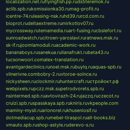
localization.net.ru
flyingfish.pp.ru
ds5teremok.ru
aclib.spb.ru
komissionka30.ru
mag-profit.ru
icentre-74.ru
leasing-nsk.ru
hd39.ru
rcd.com.ru
bioprot.ru
deltaextreme.ru
mirkotlov07.ru
mycrossway.ru
temamedia.ru
art-fusing.ru
cbslefort.ru
sunroadwatch.ru
citroen-yaroslavl.ru
ratnews.msk.ru
sk-if.ru
joomlamoduli.ru
academic-work.ru
bananaboys.ru
sanekua.ru
lianafrukt.ru
beta43.ru
tucsonwoori.com
alex-translation.ru
avantgardeclinics.ru
noel.msk.ru
buylq.ru
aquas-spb.ru
vilnerivne.com
bobry-2.ru
vtoroe-solnce.ru
nickysheen.ru
clockmir.ru
huntercraft.ru
стройокт.рф
webpixels.ru
pczz.msk.su
petrodvorets.spb.ru
nsintermed.spb.ru
avtovirazh-24.ru
jazzq.ru
czecot.ru
cruizi.spb.ru
spasskaya.spb.ru
kniris.ru
vkpeople.com
maminy-mysli.ru
arionorel.ru
khuseniosif.ru
dotmediacup.spb.ru
mebel-tiraspol.ru
all-books.biz
vmauto.spb.ru
shop-astyle.ru
derevo-s.ru