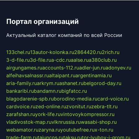
Портал организаций
Актуальный каталог компаний по всей России
133chel.ru
13autor-kolonka.ru
2864420.ru
2rich.ru
3-d-file.ru
3d-file.ru
a-cdc.ru
aalse.ru
a380club.ru
airgungames.ru
accounts-112.ru
adler-jun.ru
adonyev.ru
alfeihavsalnassr.ru
altaipant.ru
argentinamia.ru
aria-family.ru
arkrym.ru
ashanet.ru
belgorod-day.ru
bankaribi.ru
bandamn.ru
bigfatcc.ru
blagodarenie-spb.ru
borodino-media.ru
card-voice.ru
cardvoice.ru
zed-online.ru
zvonitut.ru
zebra-tlt.ru
zarafshan.ru
york-life.ru
vintovoykompressor.ru
vladivostok-map.ru
vlknrussia.ru
wasabi-shop.ru
webamator.ru
zaryna.ru
youtubefree.ru
x-ton.ru
trade-farm.ru
tajuncos.ru
taksu.ru
tor-lyubov-i-grom.ru