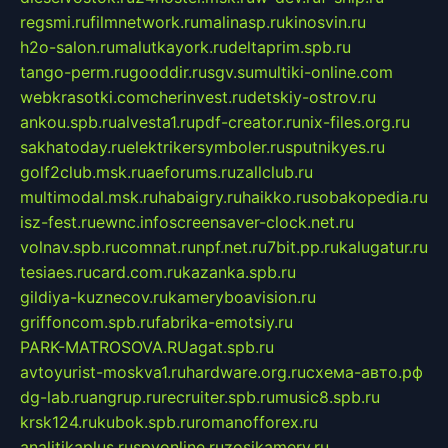
regsmi.ru
filmnetwork.ru
malinasp.ru
kinosvin.ru
h2o-salon.ru
malutkayork.ru
deltaprim.spb.ru
tango-perm.ru
gooddir.ru
sgv.su
multiki-online.com
webkrasotki.com
cherinvest.ru
detskiy-ostrov.ru
ankou.spb.ru
alvesta1.ru
pdf-creator.ru
nix-files.org.ru
sakhatoday.ru
elektrikersymboler.ru
sputnikyes.ru
golf2club.msk.ru
aeforums.ru
zallclub.ru
multimodal.msk.ru
habaigry.ru
haikko.ru
sobakopedia.ru
isz-fest.ru
ewnc.info
screensaver-clock.net.ru
volnav.spb.ru
comnat.ru
npf.net.ru
7bit.pp.ru
kalugatur.ru
tesiaes.ru
card.com.ru
kazanka.spb.ru
gildiya-kuznecov.ru
kameryboavision.ru
griffoncom.spb.ru
fabrika-emotsiy.ru
PARK-MATROSOVA.RU
agat.spb.ru
avtoyurist-moskva1.ru
hardware.org.ru
схема-авто.рф
dg-lab.ru
angrup.ru
recruiter.spb.ru
music8.spb.ru
krsk124.ru
kubok.spb.ru
romanofforex.ru
analitikaplus.ru
spyonline.ru
zosikamery.ru