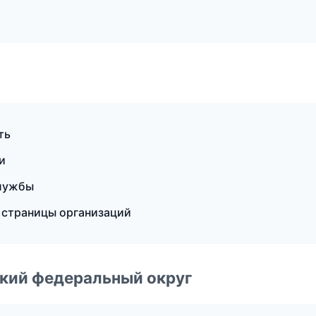
ть
и
службы
 страницы организаций
ский федеральный округ