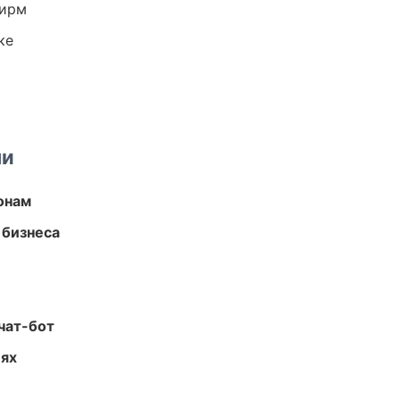
фирм
ке
ми
онам
 бизнеса
чат-бот
иях