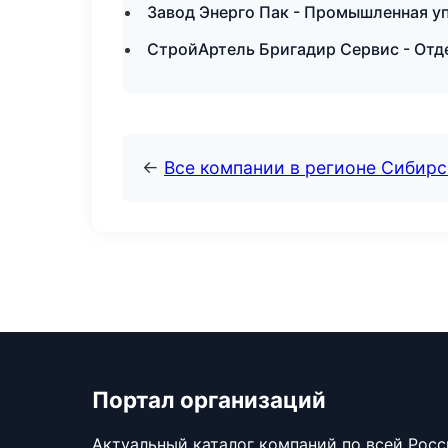
Завод Энерго Пак - Промышленная уп
СтройАртель Бригадир Сервис - Отд
←
Все компании в регионе Сибир
Портал организаций
Актуальный каталог компаний по всей Рос