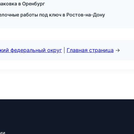
аковка в Оренбург
елочные работы под ключ в Ростов-на-Дону
ский федеральный округ
|
Главная страница
→
сии