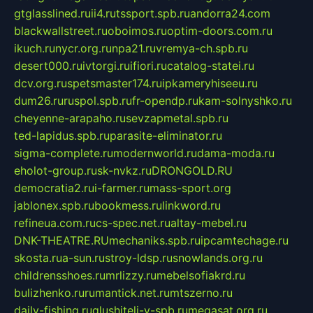
gtglasslined.ru
ii4.ru
tssport.spb.ru
andorra24.com
blackwallstreet.ru
oboimos.ru
optim-doors.com.ru
ikuch.ru
nycr.org.ru
npa21.ru
vremya-ch.spb.ru
desert000.ru
ivtorgi.ru
ifiori.ru
catalog-statei.ru
dcv.org.ru
spetsmaster174.ru
ipkameryhiseeu.ru
dum26.ru
ruspol.spb.ru
fr-opendp.ru
kam-solnyshko.ru
cheyenne-arapaho.ru
sevzapmetal.spb.ru
ted-lapidus.spb.ru
parasite-eliminator.ru
sigma-complete.ru
modernworld.ru
dama-moda.ru
eholot-group.ru
sk-nvkz.ru
DRONGOLD.RU
democratia2.ru
i-farmer.ru
mass-sport.org
jablonex.spb.ru
bookmess.ru
linkword.ru
refineua.com.ru
cs-spec.net.ru
altay-mebel.ru
DNK-THEATRE.RU
mechaniks.spb.ru
ipcamtechage.ru
skosta.ru
a-sun.ru
stroy-ldsp.ru
snowlands.org.ru
childrensshoes.ru
mrlizzy.ru
mebelsofiakrd.ru
bulizhenko.ru
rumantick.net.ru
mtszerno.ru
daily-fishing.ru
glushiteli-v-spb.ru
megasat.org.ru