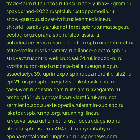
trade-farm.ru
tajuncos.ru
taksu.ru
tor-lyubov-i-grom.ru
spayderhed-2022.ru
splclub.ru
stoppamedia.ru
snow-guard.ru
slovar-ivrit.ru
cleanmedicine.ru
shkurki-karakulya.ru
kanotiforet.spb.ru
tutmassage.ru
ecolog.org.ru
praga.spb.ru
falcorussia.ru
autodoctorservis.ru
kamertondom.spb.ru
net-life.net.ru
avto-vozim.ru
sakhcamera.ru
alliance-electro.spb.ru
stroyavt.ru
controlweb1.ru
tdsak74.ru
kinzozo-ru.ru
kvotka.ru
iron-snab.ru
costa-bella.ru
eugrus.pp.ru
associaciya39.ru
primexpo.spb.ru
bezmorchin.ru
ia2.ru
cpt21.ru
ispecspb.ru
regahost.ru
kolosok-elita.ru
tae-kwon.ru
consrio.com.ru
insiam.ru
avegainfo.ru
archery161.ru
bigencyclica.ru
vlast16.ru
korru.net
sarmiento.spb.su
extelopedia.ru
lammin-suo.spb.ru
iskatour.spb.ru
snpi.org.ru
running-line.ru
krygeva-spa.ru
chel.net.ru
rust-loco.ru
dugshop.ru
hl-beta.spb.ru
school494.spb.ru
mymubaby.ru
epoha-metalband.ru
ngr.spb.ru
rusgosnews.com