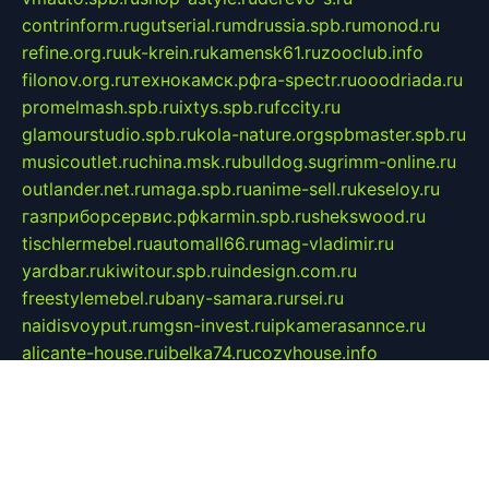
contrinform.ru
gutserial.ru
mdrussia.spb.ru
monod.ru
refine.org.ru
uk-krein.ru
kamensk61.ru
zooclub.info
filonov.org.ru
технокамск.рф
ra-spectr.ru
ooodriada.ru
promelmash.spb.ru
ixtys.spb.ru
fccity.ru
glamourstudio.spb.ru
kola-nature.org
spbmaster.spb.ru
musicoutlet.ru
china.msk.ru
bulldog.su
grimm-online.ru
outlander.net.ru
maga.spb.ru
anime-sell.ru
keseloy.ru
газприборсервис.рф
karmin.spb.ru
shekswood.ru
tischlermebel.ru
automall66.ru
mag-vladimir.ru
yardbar.ru
kiwitour.spb.ru
indesign.com.ru
freestylemebel.ru
bany-samara.ru
rsei.ru
naidisvoyput.ru
mgsn-invest.ru
ipkamerasannce.ru
alicante-house.ru
ibelka74.ru
cozyhouse.info
vlkargalev-studio.ru
700mb.ru
figura-ufa.ru
alina-live.ru
belarusiannews.ru
womenknow.ru
dos-vniimk.ru
sega.net.ru
dv.net.ru
phenomenonsofhistory.com
telesputnik.net.ru
wall.pp.ru
pylesosroidmi.ru
gtc-clan.ru
cligs.ru
bibikazap.ru
popova.org.ru