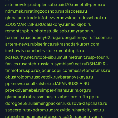
artemovskij.ru
dopler.spb.ru
aid70.ru
metall-perm.ru
ndm.msk.ru
ratingzooshop.ru
apiaccess.ru
globalautotrade.info
bezverhovskoe.ru
drsschool.ru
ZOOSMART.SPB.RU
dalakony.ru
medikijob.ru
remontt.spb.ru
photostudia.spb.ru
myragon.ru
terramia.ru
academy62.ru
gardengallereya.ru
rti.com.ru
artem-news.ru
biserinca.ru
krasnodarkurort.com
imshowtv.ru
mebel-v-tule.ru
mobtopik.ru
pcsecurity.net.ru
tool-sib.ru
multimetrunit.ru
sp-tour.ru
fan-cs.ru
santeh-russia.ru
symbian9.net.ru
DSHAIR.RU
tmmotors.spb.ru
xjocuricopii.com
musavtomat.msk.ru
obustrojdom.ru
sovetcik.ru
ybaranovskaya.ru
ppknews.ru
cult-alshei.ru
JAPANRUSSIA.RU
proekciyamebel.ru
imper-finans.ru
rim.org.ru
glamourai.ru
brassminus.ru
zabor-pro.ru
ftn.pp.ru
dorogoe58.ru
laimengpacker.ru
kuzova-zapchasti.ru
sageerp.ru
taxodrom.ru
dsrazvitie.ru
hardcity.net.ru
ratinghomegames.ru
topservice25.ru
gubernyan.ru