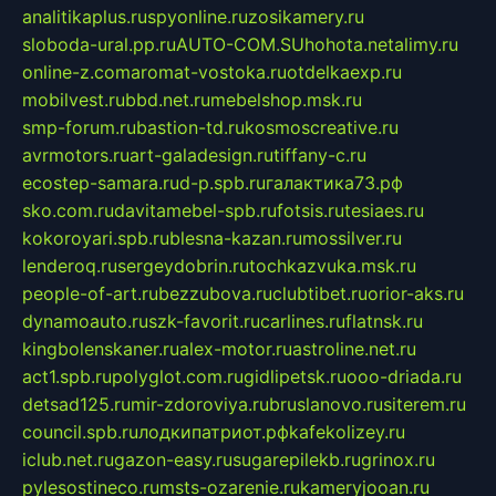
analitikaplus.ru
spyonline.ru
zosikamery.ru
sloboda-ural.pp.ru
AUTO-COM.SU
hohota.net
alimy.ru
online-z.com
aromat-vostoka.ru
otdelkaexp.ru
mobilvest.ru
bbd.net.ru
mebelshop.msk.ru
smp-forum.ru
bastion-td.ru
kosmoscreative.ru
avrmotors.ru
art-galadesign.ru
tiffany-c.ru
ecostep-samara.ru
d-p.spb.ru
галактика73.рф
sko.com.ru
davitamebel-spb.ru
fotsis.ru
tesiaes.ru
kokoroyari.spb.ru
blesna-kazan.ru
mossilver.ru
lenderoq.ru
sergeydobrin.ru
tochkazvuka.msk.ru
people-of-art.ru
bezzubova.ru
clubtibet.ru
orior-aks.ru
dynamoauto.ru
szk-favorit.ru
carlines.ru
flatnsk.ru
kingbolenskaner.ru
alex-motor.ru
astroline.net.ru
act1.spb.ru
polyglot.com.ru
gidlipetsk.ru
ooo-driada.ru
detsad125.ru
mir-zdoroviya.ru
bruslanovo.ru
siterem.ru
council.spb.ru
лодкипатриот.рф
kafekolizey.ru
iclub.net.ru
gazon-easy.ru
sugarepilekb.ru
grinox.ru
pylesostineco.ru
msts-ozarenie.ru
kameryjooan.ru