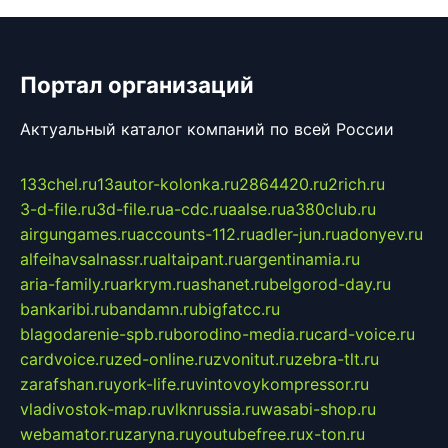
Портал организаций
Актуальный каталог компаний по всей России
133chel.ru
13autor-kolonka.ru
2864420.ru
2rich.ru
3-d-file.ru
3d-file.ru
a-cdc.ru
aalse.ru
a380club.ru
airgungames.ru
accounts-112.ru
adler-jun.ru
adonyev.ru
alfeihavsalnassr.ru
altaipant.ru
argentinamia.ru
aria-family.ru
arkrym.ru
ashanet.ru
belgorod-day.ru
bankaribi.ru
bandamn.ru
bigfatcc.ru
blagodarenie-spb.ru
borodino-media.ru
card-voice.ru
cardvoice.ru
zed-online.ru
zvonitut.ru
zebra-tlt.ru
zarafshan.ru
york-life.ru
vintovoykompressor.ru
vladivostok-map.ru
vlknrussia.ru
wasabi-shop.ru
webamator.ru
zaryna.ru
youtubefree.ru
x-ton.ru