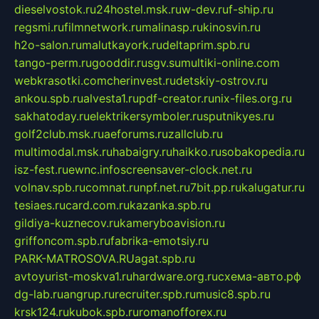
dieselvostok.ru
24hostel.msk.ru
w-dev.ru
f-ship.ru
regsmi.ru
filmnetwork.ru
malinasp.ru
kinosvin.ru
h2o-salon.ru
malutkayork.ru
deltaprim.spb.ru
tango-perm.ru
gooddir.ru
sgv.su
multiki-online.com
webkrasotki.com
cherinvest.ru
detskiy-ostrov.ru
ankou.spb.ru
alvesta1.ru
pdf-creator.ru
nix-files.org.ru
sakhatoday.ru
elektrikersymboler.ru
sputnikyes.ru
golf2club.msk.ru
aeforums.ru
zallclub.ru
multimodal.msk.ru
habaigry.ru
haikko.ru
sobakopedia.ru
isz-fest.ru
ewnc.info
screensaver-clock.net.ru
volnav.spb.ru
comnat.ru
npf.net.ru
7bit.pp.ru
kalugatur.ru
tesiaes.ru
card.com.ru
kazanka.spb.ru
gildiya-kuznecov.ru
kameryboavision.ru
griffoncom.spb.ru
fabrika-emotsiy.ru
PARK-MATROSOVA.RU
agat.spb.ru
avtoyurist-moskva1.ru
hardware.org.ru
схема-авто.рф
dg-lab.ru
angrup.ru
recruiter.spb.ru
music8.spb.ru
krsk124.ru
kubok.spb.ru
romanofforex.ru