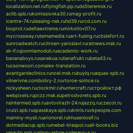
localization.net.ru
flyingfish.pp.ru
ds5teremok.ru
aclib.spb.ru
komissionka30.ru
mag-profit.ru
icentre-74.ru
leasing-nsk.ru
hd39.ru
rcd.com.ru
bioprot.ru
deltaextreme.ru
mirkotlov07.ru
mycrossway.ru
temamedia.ru
art-fusing.ru
cbslefort.ru
sunroadwatch.ru
citroen-yaroslavl.ru
ratnews.msk.ru
sk-if.ru
joomlamoduli.ru
academic-work.ru
bananaboys.ru
sanekua.ru
lianafrukt.ru
beta43.ru
tucsonwoori.com
alex-translation.ru
avantgardeclinics.ru
noel.msk.ru
buylq.ru
aquas-spb.ru
vilnerivne.com
bobry-2.ru
vtoroe-solnce.ru
nickysheen.ru
clockmir.ru
huntercraft.ru
стройокт.рф
webpixels.ru
pczz.msk.su
petrodvorets.spb.ru
nsintermed.spb.ru
avtovirazh-24.ru
jazzq.ru
czecot.ru
cruizi.spb.ru
spasskaya.spb.ru
kniris.ru
vkpeople.com
maminy-mysli.ru
arionorel.ru
khuseniosif.ru
dotmediacup.spb.ru
mebel-tiraspol.ru
all-books.biz
vmauto.spb.ru
shop-astyle.ru
derevo-s.ru