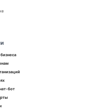
ке
ми
 бизнеса
онам
ганизаций
иях
чат-бот
арты
и