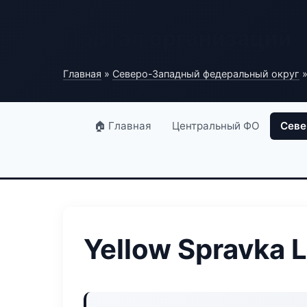
Портал организаций
Главная
»
Северо-Западный федеральный округ
»
🏠 Главная
Центральный ФО
Севе
Yellow Spravka L