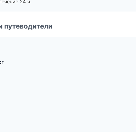
течение 24 ч.
и путеводители
рг