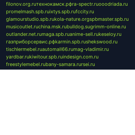
filonov.org.ru
технокамск.рф
ra-spectr.ru
ooodriada.ru
promelmash.spb.ru
ixtys.spb.ru
fccity.ru
glamourstudio.spb.ru
kola-nature.org
spbmaster.spb.ru
musicoutlet.ru
china.msk.ru
bulldog.su
grimm-online.ru
outlander.net.ru
maga.spb.ru
anime-sell.ru
keseloy.ru
газприборсервис.рф
karmin.spb.ru
shekswood.ru
tischlermebel.ru
automall66.ru
mag-vladimir.ru
yardbar.ru
kiwitour.spb.ru
indesign.com.ru
freestylemebel.ru
bany-samara.ru
rsei.ru
naidisvoyput.ru
mgsn-invest.ru
ipkamerasannce.ru
alicante-house.ru
ibelka74.ru
cozyhouse.info
vlkargalev-studio.ru
700mb.ru
figura-ufa.ru
alina-live.ru
belarusiannews.ru
womenknow.ru
dos-vniimk.ru
sega.net.ru
dv.net.ru
phenomenonsofhistory.com
telesputnik.net.ru
wall.pp.ru
pylesosroidmi.ru
gtc-clan.ru
cligs.ru
bibikazap.ru
popova.org.ru
netwhistler.spb.ru
bellvil.ru
bonzon.ru
iss-vladik.ru
defiparis.net.ru
las-gryzas.ru
amku.ru