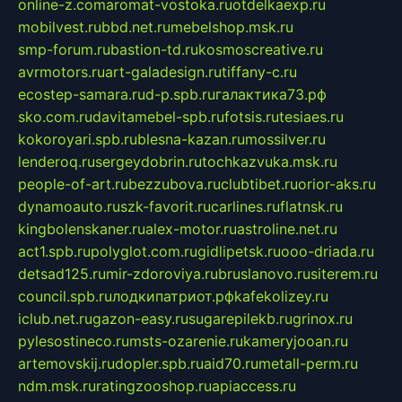
online-z.com
aromat-vostoka.ru
otdelkaexp.ru
mobilvest.ru
bbd.net.ru
mebelshop.msk.ru
smp-forum.ru
bastion-td.ru
kosmoscreative.ru
avrmotors.ru
art-galadesign.ru
tiffany-c.ru
ecostep-samara.ru
d-p.spb.ru
галактика73.рф
sko.com.ru
davitamebel-spb.ru
fotsis.ru
tesiaes.ru
kokoroyari.spb.ru
blesna-kazan.ru
mossilver.ru
lenderoq.ru
sergeydobrin.ru
tochkazvuka.msk.ru
people-of-art.ru
bezzubova.ru
clubtibet.ru
orior-aks.ru
dynamoauto.ru
szk-favorit.ru
carlines.ru
flatnsk.ru
kingbolenskaner.ru
alex-motor.ru
astroline.net.ru
act1.spb.ru
polyglot.com.ru
gidlipetsk.ru
ooo-driada.ru
detsad125.ru
mir-zdoroviya.ru
bruslanovo.ru
siterem.ru
council.spb.ru
лодкипатриот.рф
kafekolizey.ru
iclub.net.ru
gazon-easy.ru
sugarepilekb.ru
grinox.ru
pylesostineco.ru
msts-ozarenie.ru
kameryjooan.ru
artemovskij.ru
dopler.spb.ru
aid70.ru
metall-perm.ru
ndm.msk.ru
ratingzooshop.ru
apiaccess.ru