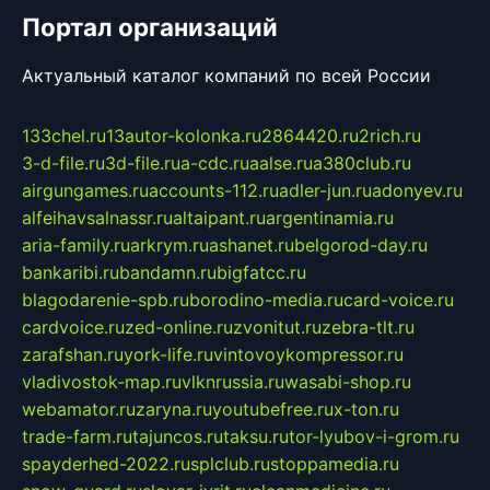
Портал организаций
Актуальный каталог компаний по всей России
133chel.ru
13autor-kolonka.ru
2864420.ru
2rich.ru
3-d-file.ru
3d-file.ru
a-cdc.ru
aalse.ru
a380club.ru
airgungames.ru
accounts-112.ru
adler-jun.ru
adonyev.ru
alfeihavsalnassr.ru
altaipant.ru
argentinamia.ru
aria-family.ru
arkrym.ru
ashanet.ru
belgorod-day.ru
bankaribi.ru
bandamn.ru
bigfatcc.ru
blagodarenie-spb.ru
borodino-media.ru
card-voice.ru
cardvoice.ru
zed-online.ru
zvonitut.ru
zebra-tlt.ru
zarafshan.ru
york-life.ru
vintovoykompressor.ru
vladivostok-map.ru
vlknrussia.ru
wasabi-shop.ru
webamator.ru
zaryna.ru
youtubefree.ru
x-ton.ru
trade-farm.ru
tajuncos.ru
taksu.ru
tor-lyubov-i-grom.ru
spayderhed-2022.ru
splclub.ru
stoppamedia.ru