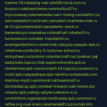
icentre-74.ru
leasing-nsk.ru
hd39.ru
rcd.com.ru
bioprot.ru
deltaextreme.ru
mirkotlov07.ru
mycrossway.ru
temamedia.ru
art-fusing.ru
cbslefort.ru
sunroadwatch.ru
citroen-yaroslavl.ru
ratnews.msk.ru
sk-if.ru
joomlamoduli.ru
academic-work.ru
bananaboys.ru
sanekua.ru
lianafrukt.ru
beta43.ru
tucsonwoori.com
alex-translation.ru
avantgardeclinics.ru
noel.msk.ru
buylq.ru
aquas-spb.ru
vilnerivne.com
bobry-2.ru
vtoroe-solnce.ru
nickysheen.ru
clockmir.ru
huntercraft.ru
стройокт.рф
webpixels.ru
pczz.msk.su
petrodvorets.spb.ru
nsintermed.spb.ru
avtovirazh-24.ru
jazzq.ru
czecot.ru
cruizi.spb.ru
spasskaya.spb.ru
kniris.ru
vkpeople.com
maminy-mysli.ru
arionorel.ru
khuseniosif.ru
dotmediacup.spb.ru
mebel-tiraspol.ru
all-books.biz
vmauto.spb.ru
shop-astyle.ru
derevo-s.ru
contrinform.ru
gutserial.ru
mdrussia.spb.ru
monod.ru
refine.org.ru
uk-krein.ru
kamensk61.ru
zooclub.info