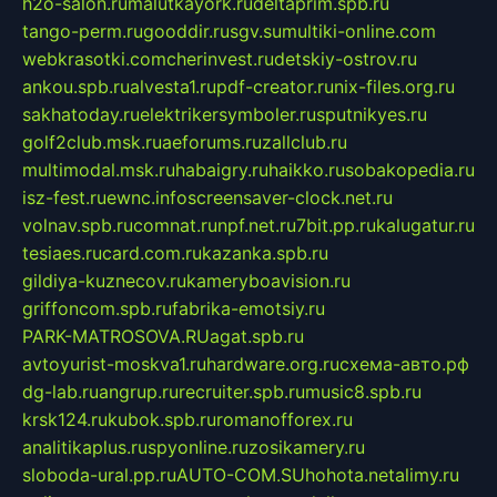
h2o-salon.ru
malutkayork.ru
deltaprim.spb.ru
tango-perm.ru
gooddir.ru
sgv.su
multiki-online.com
webkrasotki.com
cherinvest.ru
detskiy-ostrov.ru
ankou.spb.ru
alvesta1.ru
pdf-creator.ru
nix-files.org.ru
sakhatoday.ru
elektrikersymboler.ru
sputnikyes.ru
golf2club.msk.ru
aeforums.ru
zallclub.ru
multimodal.msk.ru
habaigry.ru
haikko.ru
sobakopedia.ru
isz-fest.ru
ewnc.info
screensaver-clock.net.ru
volnav.spb.ru
comnat.ru
npf.net.ru
7bit.pp.ru
kalugatur.ru
tesiaes.ru
card.com.ru
kazanka.spb.ru
gildiya-kuznecov.ru
kameryboavision.ru
griffoncom.spb.ru
fabrika-emotsiy.ru
PARK-MATROSOVA.RU
agat.spb.ru
avtoyurist-moskva1.ru
hardware.org.ru
схема-авто.рф
dg-lab.ru
angrup.ru
recruiter.spb.ru
music8.spb.ru
krsk124.ru
kubok.spb.ru
romanofforex.ru
analitikaplus.ru
spyonline.ru
zosikamery.ru
sloboda-ural.pp.ru
AUTO-COM.SU
hohota.net
alimy.ru