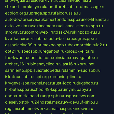
snow-guard.ru
slovar-ivrit.ru
cleanmedicine.ru
shkurki-karakulya.ru
kanotiforet.spb.ru
tutmassage.ru
ecolog.org.ru
praga.spb.ru
falcorussia.ru
autodoctorservis.ru
kamertondom.spb.ru
net-life.net.ru
avto-vozim.ru
sakhcamera.ru
alliance-electro.spb.ru
stroyavt.ru
controlweb1.ru
tdsak74.ru
kinzozo-ru.ru
kvotka.ru
iron-snab.ru
costa-bella.ru
eugrus.pp.ru
associaciya39.ru
primexpo.spb.ru
bezmorchin.ru
ia2.ru
cpt21.ru
ispecspb.ru
regahost.ru
kolosok-elita.ru
tae-kwon.ru
consrio.com.ru
insiam.ru
avegainfo.ru
archery161.ru
bigencyclica.ru
vlast16.ru
korru.net
sarmiento.spb.su
extelopedia.ru
lammin-suo.spb.ru
iskatour.spb.ru
snpi.org.ru
running-line.ru
krygeva-spa.ru
chel.net.ru
rust-loco.ru
dugshop.ru
hl-beta.spb.ru
school494.spb.ru
mymubaby.ru
epoha-metalband.ru
ngr.spb.ru
rusgosnews.com
dieselvostok.ru
24hostel.msk.ru
w-dev.ru
f-ship.ru
regsmi.ru
filmnetwork.ru
malinasp.ru
kinosvin.ru