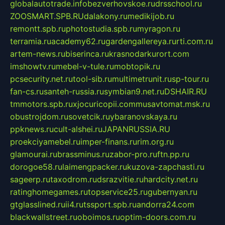
globalautotrade.info
bezverhovskoe.ru
drsschool.ru
ZOOSMART.SPB.RU
dalakony.ru
medikijob.ru
remontt.spb.ru
photostudia.spb.ru
myragon.ru
terramia.ru
academy62.ru
gardengallereya.ru
rti.com.ru
artem-news.ru
biserinca.ru
krasnodarkurort.com
imshowtv.ru
mebel-v-tule.ru
mobtopik.ru
pcsecurity.net.ru
tool-sib.ru
multimetrunit.ru
sp-tour.ru
fan-cs.ru
santeh-russia.ru
symbian9.net.ru
DSHAIR.RU
tmmotors.spb.ru
xjocuricopii.com
musavtomat.msk.ru
obustrojdom.ru
sovetcik.ru
ybaranovskaya.ru
ppknews.ru
cult-alshei.ru
JAPANRUSSIA.RU
proekciyamebel.ru
imper-finans.ru
rim.org.ru
glamourai.ru
brassminus.ru
zabor-pro.ru
ftn.pp.ru
dorogoe58.ru
laimengpacker.ru
kuzova-zapchasti.ru
sageerp.ru
taxodrom.ru
dsrazvitie.ru
hardcity.net.ru
ratinghomegames.ru
topservice25.ru
gubernyan.ru
gtglasslined.ru
ii4.ru
tssport.spb.ru
andorra24.com
blackwallstreet.ru
oboimos.ru
optim-doors.com.ru