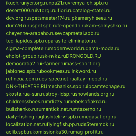
ikuch.ru
nycr.org.ru
npa21.ru
vremya-ch.spb.ru
desert000.ru
ivtorgi.ru
ifiori.ru
catalog-statei.ru
dcv.org.ru
spetsmaster174.ru
ipkameryhiseeu.ru
dum26.ru
ruspol.spb.ru
fr-opendp.ru
kam-solnyshko.ru
cheyenne-arapaho.ru
sevzapmetal.spb.ru
ted-lapidus.spb.ru
parasite-eliminator.ru
sigma-complete.ru
modernworld.ru
dama-moda.ru
eholot-group.ru
sk-nvkz.ru
DRONGOLD.RU
democratia2.ru
i-farmer.ru
mass-sport.org
jablonex.spb.ru
bookmess.ru
linkword.ru
refineua.com.ru
cs-spec.net.ru
altay-mebel.ru
DNK-THEATRE.RU
mechaniks.spb.ru
ipcamtechage.ru
skosta.ru
a-sun.ru
stroy-ldsp.ru
snowlands.org.ru
childrensshoes.ru
mrlizzy.ru
mebelsofiakrd.ru
bulizhenko.ru
rumantick.net.ru
mtszerno.ru
daily-fishing.ru
glushiteli-v-spb.ru
megasat.org.ru
localization.net.ru
flyingfish.pp.ru
ds5teremok.ru
aclib.spb.ru
komissionka30.ru
mag-profit.ru