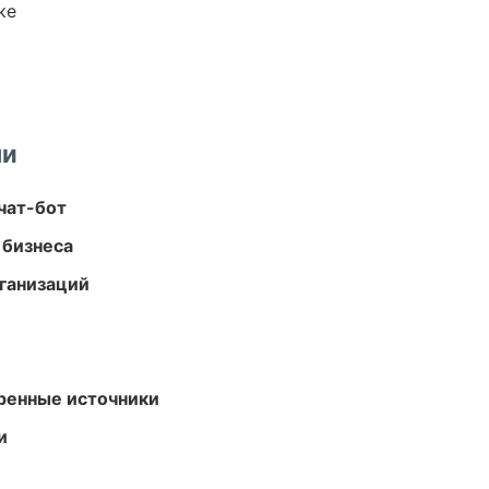
ке
ми
чат-бот
 бизнеса
ганизаций
еренные источники
и