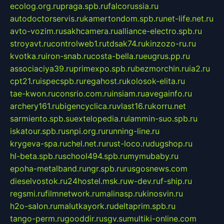
ecolog.org.ru
praga.spb.ru
falcorussia.ru
autodoctorservis.ru
kamertondom.spb.ru
net-life.net.ru
avto-vozim.ru
sakhcamera.ru
alliance-electro.spb.ru
stroyavt.ru
controlweb1.ru
tdsak74.ru
kinzozo-ru.ru
kvotka.ru
iron-snab.ru
costa-bella.ru
eugrus.pp.ru
associaciya39.ru
primexpo.spb.ru
bezmorchin.ru
ia2.ru
cpt21.ru
ispecspb.ru
regahost.ru
kolosok-elita.ru
tae-kwon.ru
consrio.com.ru
insiam.ru
avegainfo.ru
archery161.ru
bigencyclica.ru
vlast16.ru
korru.net
sarmiento.spb.su
extelopedia.ru
lammin-suo.spb.ru
iskatour.spb.ru
snpi.org.ru
running-line.ru
krygeva-spa.ru
chel.net.ru
rust-loco.ru
dugshop.ru
hl-beta.spb.ru
school494.spb.ru
mymubaby.ru
epoha-metalband.ru
ngr.spb.ru
rusgosnews.com
dieselvostok.ru
24hostel.msk.ru
w-dev.ru
f-ship.ru
regsmi.ru
filmnetwork.ru
malinasp.ru
kinosvin.ru
h2o-salon.ru
malutkayork.ru
deltaprim.spb.ru
tango-perm.ru
gooddir.ru
sgv.su
multiki-online.com