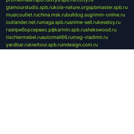
glamourstudio.spb.ru
kola-nature.org
spbmaster.spb.ru
musicoutlet.ru
china.msk.ru
bulldog.su
grimm-online.ru
outlander.net.ru
maga.spb.ru
anime-sell.ru
keseloy.ru
газприборсервис.рф
karmin.spb.ru
shekswood.ru
tischlermebel.ru
automall66.ru
mag-vladimir.ru
yardbar.ru
kiwitour.spb.ru
indesign.com.ru
freestylemebel.ru
bany-samara.ru
rsei.ru
naidisvoyput.ru
mgsn-invest.ru
ipkamerasannce.ru
alicante-house.ru
ibelka74.ru
cozyhouse.info
vlkargalev-studio.ru
700mb.ru
figura-ufa.ru
alina-live.ru
belarusiannews.ru
womenknow.ru
dos-vniimk.ru
sega.net.ru
dv.net.ru
phenomenonsofhistory.com
telesputnik.net.ru
wall.pp.ru
pylesosroidmi.ru
gtc-clan.ru
cligs.ru
bibikazap.ru
popova.org.ru
netwhistler.spb.ru
bellvil.ru
bonzon.ru
iss-vladik.ru
defiparis.net.ru
las-gryzas.ru
amku.ru
electednews.spb.ru
feather.org.ru
spar72.ru
tankiigri.ru