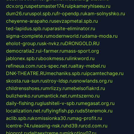
dcv.org.ru
spetsmaster174.ru
ipkameryhiseeu.ru
dum26.ru
ruspol.spb.ru
fr-opendp.ru
kam-solnyshko.ru
cheyenne-arapaho.ru
sevzapmetal.spb.ru
ted-lapidus.spb.ru
parasite-eliminator.ru
sigma-complete.ru
modernworld.ru
dama-moda.ru
eholot-group.ru
sk-nvkz.ru
DRONGOLD.RU
democratia2.ru
i-farmer.ru
mass-sport.org
jablonex.spb.ru
bookmess.ru
linkword.ru
refineua.com.ru
cs-spec.net.ru
altay-mebel.ru
DNK-THEATRE.RU
mechaniks.spb.ru
ipcamtechage.ru
skosta.ru
a-sun.ru
stroy-ldsp.ru
snowlands.org.ru
childrensshoes.ru
mrlizzy.ru
mebelsofiakrd.ru
bulizhenko.ru
rumantick.net.ru
mtszerno.ru
daily-fishing.ru
glushiteli-v-spb.ru
megasat.org.ru
localization.net.ru
flyingfish.pp.ru
ds5teremok.ru
aclib.spb.ru
komissionka30.ru
mag-profit.ru
icentre-74.ru
leasing-nsk.ru
hd39.ru
rcd.com.ru
bioprot.ru
deltaextreme.ru
mirkotlov07.ru