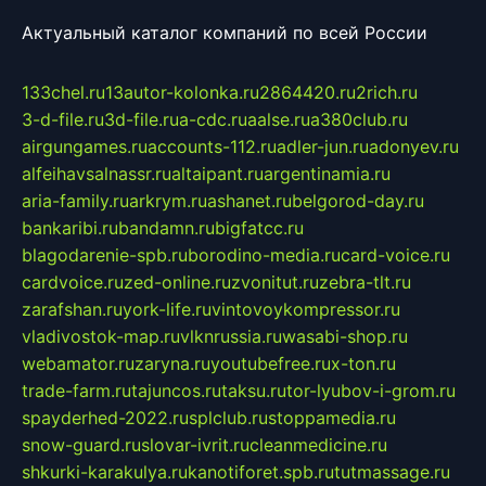
Актуальный каталог компаний по всей России
133chel.ru
13autor-kolonka.ru
2864420.ru
2rich.ru
3-d-file.ru
3d-file.ru
a-cdc.ru
aalse.ru
a380club.ru
airgungames.ru
accounts-112.ru
adler-jun.ru
adonyev.ru
alfeihavsalnassr.ru
altaipant.ru
argentinamia.ru
aria-family.ru
arkrym.ru
ashanet.ru
belgorod-day.ru
bankaribi.ru
bandamn.ru
bigfatcc.ru
blagodarenie-spb.ru
borodino-media.ru
card-voice.ru
cardvoice.ru
zed-online.ru
zvonitut.ru
zebra-tlt.ru
zarafshan.ru
york-life.ru
vintovoykompressor.ru
vladivostok-map.ru
vlknrussia.ru
wasabi-shop.ru
webamator.ru
zaryna.ru
youtubefree.ru
x-ton.ru
trade-farm.ru
tajuncos.ru
taksu.ru
tor-lyubov-i-grom.ru
spayderhed-2022.ru
splclub.ru
stoppamedia.ru
snow-guard.ru
slovar-ivrit.ru
cleanmedicine.ru
shkurki-karakulya.ru
kanotiforet.spb.ru
tutmassage.ru