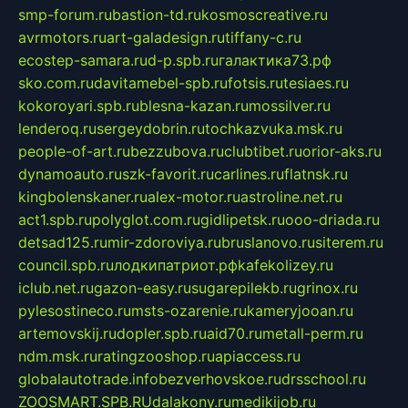
smp-forum.ru
bastion-td.ru
kosmoscreative.ru
avrmotors.ru
art-galadesign.ru
tiffany-c.ru
ecostep-samara.ru
d-p.spb.ru
галактика73.рф
sko.com.ru
davitamebel-spb.ru
fotsis.ru
tesiaes.ru
kokoroyari.spb.ru
blesna-kazan.ru
mossilver.ru
lenderoq.ru
sergeydobrin.ru
tochkazvuka.msk.ru
people-of-art.ru
bezzubova.ru
clubtibet.ru
orior-aks.ru
dynamoauto.ru
szk-favorit.ru
carlines.ru
flatnsk.ru
kingbolenskaner.ru
alex-motor.ru
astroline.net.ru
act1.spb.ru
polyglot.com.ru
gidlipetsk.ru
ooo-driada.ru
detsad125.ru
mir-zdoroviya.ru
bruslanovo.ru
siterem.ru
council.spb.ru
лодкипатриот.рф
kafekolizey.ru
iclub.net.ru
gazon-easy.ru
sugarepilekb.ru
grinox.ru
pylesostineco.ru
msts-ozarenie.ru
kameryjooan.ru
artemovskij.ru
dopler.spb.ru
aid70.ru
metall-perm.ru
ndm.msk.ru
ratingzooshop.ru
apiaccess.ru
globalautotrade.info
bezverhovskoe.ru
drsschool.ru
ZOOSMART.SPB.RU
dalakony.ru
medikijob.ru