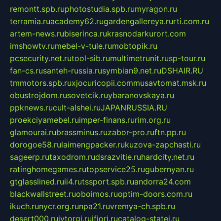
remontt.spb.ru
photostudia.spb.ru
myragon.ru
terramia.ru
academy62.ru
gardengallereya.ru
rti.com.ru
artem-news.ru
biserinca.ru
krasnodarkurort.com
imshowtv.ru
mebel-v-tule.ru
mobtopik.ru
pcsecurity.net.ru
tool-sib.ru
multimetrunit.ru
sp-tour.ru
fan-cs.ru
santeh-russia.ru
symbian9.net.ru
DSHAIR.RU
tmmotors.spb.ru
xjocuricopii.com
musavtomat.msk.ru
obustrojdom.ru
sovetcik.ru
ybaranovskaya.ru
ppknews.ru
cult-alshei.ru
JAPANRUSSIA.RU
proekciyamebel.ru
imper-finans.ru
rim.org.ru
glamourai.ru
brassminus.ru
zabor-pro.ru
ftn.pp.ru
dorogoe58.ru
laimengpacker.ru
kuzova-zapchasti.ru
sageerp.ru
taxodrom.ru
dsrazvitie.ru
hardcity.net.ru
ratinghomegames.ru
topservice25.ru
gubernyan.ru
gtglasslined.ru
ii4.ru
tssport.spb.ru
andorra24.com
blackwallstreet.ru
oboimos.ru
optim-doors.com.ru
ikuch.ru
nycr.org.ru
npa21.ru
vremya-ch.spb.ru
desert000.ru
ivtorgi.ru
ifiori.ru
catalog-statei.ru