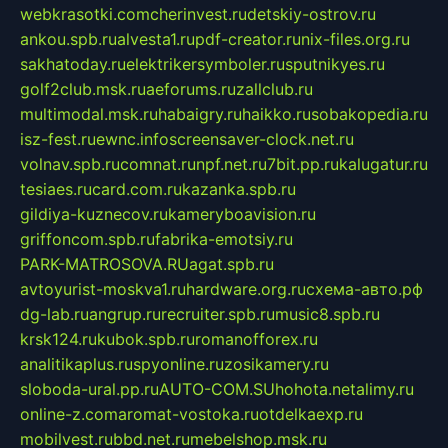
webkrasotki.com
cherinvest.ru
detskiy-ostrov.ru
ankou.spb.ru
alvesta1.ru
pdf-creator.ru
nix-files.org.ru
sakhatoday.ru
elektrikersymboler.ru
sputnikyes.ru
golf2club.msk.ru
aeforums.ru
zallclub.ru
multimodal.msk.ru
habaigry.ru
haikko.ru
sobakopedia.ru
isz-fest.ru
ewnc.info
screensaver-clock.net.ru
volnav.spb.ru
comnat.ru
npf.net.ru
7bit.pp.ru
kalugatur.ru
tesiaes.ru
card.com.ru
kazanka.spb.ru
gildiya-kuznecov.ru
kameryboavision.ru
griffoncom.spb.ru
fabrika-emotsiy.ru
PARK-MATROSOVA.RU
agat.spb.ru
avtoyurist-moskva1.ru
hardware.org.ru
схема-авто.рф
dg-lab.ru
angrup.ru
recruiter.spb.ru
music8.spb.ru
krsk124.ru
kubok.spb.ru
romanofforex.ru
analitikaplus.ru
spyonline.ru
zosikamery.ru
sloboda-ural.pp.ru
AUTO-COM.SU
hohota.net
alimy.ru
online-z.com
aromat-vostoka.ru
otdelkaexp.ru
mobilvest.ru
bbd.net.ru
mebelshop.msk.ru