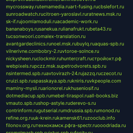
mycrossway.ru
temamedia.ru
art-fusing.ru
cbslefort.ru
sunroadwatch.ru
citroen-yaroslavl.ru
ratnews.msk.ru
sk-if.ru
joomlamoduli.ru
academic-work.ru
bananaboys.ru
sanekua.ru
lianafrukt.ru
beta43.ru
tucsonwoori.com
alex-translation.ru
avantgardeclinics.ru
noel.msk.ru
buylq.ru
aquas-spb.ru
vilnerivne.com
bobry-2.ru
vtoroe-solnce.ru
nickysheen.ru
clockmir.ru
huntercraft.ru
стройокт.рф
webpixels.ru
pczz.msk.su
petrodvorets.spb.ru
nsintermed.spb.ru
avtovirazh-24.ru
jazzq.ru
czecot.ru
cruizi.spb.ru
spasskaya.spb.ru
kniris.ru
vkpeople.com
maminy-mysli.ru
arionorel.ru
khuseniosif.ru
dotmediacup.spb.ru
mebel-tiraspol.ru
all-books.biz
vmauto.spb.ru
shop-astyle.ru
derevo-s.ru
contrinform.ru
gutserial.ru
mdrussia.spb.ru
monod.ru
refine.org.ru
uk-krein.ru
kamensk61.ru
zooclub.info
filonov.org.ru
технокамск.рф
ra-spectr.ru
ooodriada.ru
promelmash.spb.ru
ixtys.spb.ru
fccity.ru