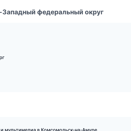
о-Западный федеральный округ
рг
к и мультимедиа в Комсомольск-на-Амуре