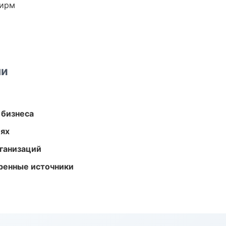
фирм
ми
 бизнеса
иях
ганизаций
еренные источники