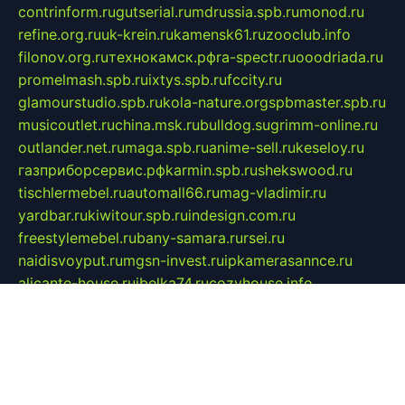
contrinform.ru
gutserial.ru
mdrussia.spb.ru
monod.ru
refine.org.ru
uk-krein.ru
kamensk61.ru
zooclub.info
filonov.org.ru
технокамск.рф
ra-spectr.ru
ooodriada.ru
promelmash.spb.ru
ixtys.spb.ru
fccity.ru
glamourstudio.spb.ru
kola-nature.org
spbmaster.spb.ru
musicoutlet.ru
china.msk.ru
bulldog.su
grimm-online.ru
outlander.net.ru
maga.spb.ru
anime-sell.ru
keseloy.ru
газприборсервис.рф
karmin.spb.ru
shekswood.ru
tischlermebel.ru
automall66.ru
mag-vladimir.ru
yardbar.ru
kiwitour.spb.ru
indesign.com.ru
freestylemebel.ru
bany-samara.ru
rsei.ru
naidisvoyput.ru
mgsn-invest.ru
ipkamerasannce.ru
alicante-house.ru
ibelka74.ru
cozyhouse.info
vlkargalev-studio.ru
700mb.ru
figura-ufa.ru
alina-live.ru
belarusiannews.ru
womenknow.ru
dos-vniimk.ru
sega.net.ru
dv.net.ru
phenomenonsofhistory.com
telesputnik.net.ru
wall.pp.ru
pylesosroidmi.ru
gtc-clan.ru
cligs.ru
bibikazap.ru
popova.org.ru