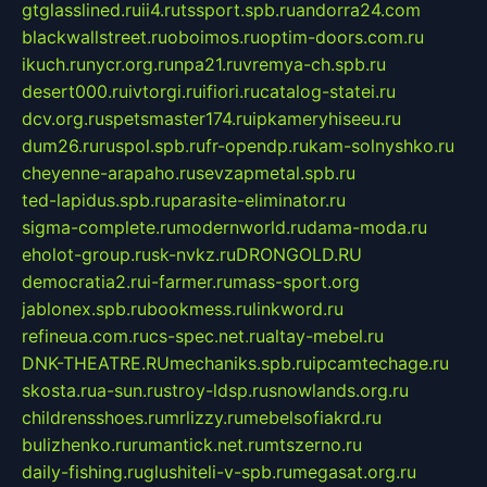
gtglasslined.ru
ii4.ru
tssport.spb.ru
andorra24.com
blackwallstreet.ru
oboimos.ru
optim-doors.com.ru
ikuch.ru
nycr.org.ru
npa21.ru
vremya-ch.spb.ru
desert000.ru
ivtorgi.ru
ifiori.ru
catalog-statei.ru
dcv.org.ru
spetsmaster174.ru
ipkameryhiseeu.ru
dum26.ru
ruspol.spb.ru
fr-opendp.ru
kam-solnyshko.ru
cheyenne-arapaho.ru
sevzapmetal.spb.ru
ted-lapidus.spb.ru
parasite-eliminator.ru
sigma-complete.ru
modernworld.ru
dama-moda.ru
eholot-group.ru
sk-nvkz.ru
DRONGOLD.RU
democratia2.ru
i-farmer.ru
mass-sport.org
jablonex.spb.ru
bookmess.ru
linkword.ru
refineua.com.ru
cs-spec.net.ru
altay-mebel.ru
DNK-THEATRE.RU
mechaniks.spb.ru
ipcamtechage.ru
skosta.ru
a-sun.ru
stroy-ldsp.ru
snowlands.org.ru
childrensshoes.ru
mrlizzy.ru
mebelsofiakrd.ru
bulizhenko.ru
rumantick.net.ru
mtszerno.ru
daily-fishing.ru
glushiteli-v-spb.ru
megasat.org.ru