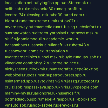
localization.net.ru
flyingfish.pp.ru
ds5teremok.ru
aclib.spb.ru
komissionka30.ru
mag-profit.ru
icentre-74.ru
leasing-nsk.ru
hd39.ru
rcd.com.ru
bioprot.ru
deltaextreme.ru
mirkotlov07.ru
mycrossway.ru
temamedia.ru
art-fusing.ru
cbslefort.ru
sunroadwatch.ru
citroen-yaroslavl.ru
ratnews.msk.ru
sk-if.ru
joomlamoduli.ru
academic-work.ru
bananaboys.ru
sanekua.ru
lianafrukt.ru
beta43.ru
tucsonwoori.com
alex-translation.ru
avantgardeclinics.ru
noel.msk.ru
buylq.ru
aquas-spb.ru
vilnerivne.com
bobry-2.ru
vtoroe-solnce.ru
nickysheen.ru
clockmir.ru
huntercraft.ru
стройокт.рф
webpixels.ru
pczz.msk.su
petrodvorets.spb.ru
nsintermed.spb.ru
avtovirazh-24.ru
jazzq.ru
czecot.ru
cruizi.spb.ru
spasskaya.spb.ru
kniris.ru
vkpeople.com
maminy-mysli.ru
arionorel.ru
khuseniosif.ru
dotmediacup.spb.ru
mebel-tiraspol.ru
all-books.biz
vmauto.spb.ru
shop-astyle.ru
derevo-s.ru