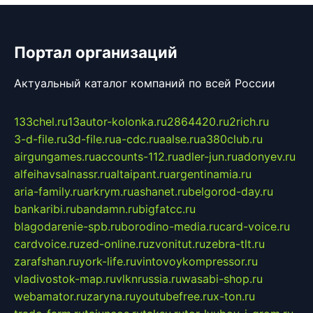
Портал организаций
Актуальный каталог компаний по всей России
133chel.ru
13autor-kolonka.ru
2864420.ru
2rich.ru
3-d-file.ru
3d-file.ru
a-cdc.ru
aalse.ru
a380club.ru
airgungames.ru
accounts-112.ru
adler-jun.ru
adonyev.ru
alfeihavsalnassr.ru
altaipant.ru
argentinamia.ru
aria-family.ru
arkrym.ru
ashanet.ru
belgorod-day.ru
bankaribi.ru
bandamn.ru
bigfatcc.ru
blagodarenie-spb.ru
borodino-media.ru
card-voice.ru
cardvoice.ru
zed-online.ru
zvonitut.ru
zebra-tlt.ru
zarafshan.ru
york-life.ru
vintovoykompressor.ru
vladivostok-map.ru
vlknrussia.ru
wasabi-shop.ru
webamator.ru
zaryna.ru
youtubefree.ru
x-ton.ru