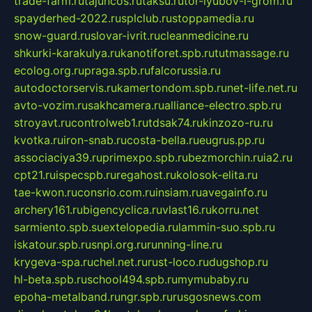
trade-farm.ru
tajuncos.ru
taksu.ru
tor-lyubov-i-grom.ru
spayderhed-2022.ru
splclub.ru
stoppamedia.ru
snow-guard.ru
slovar-ivrit.ru
cleanmedicine.ru
shkurki-karakulya.ru
kanotiforet.spb.ru
tutmassage.ru
ecolog.org.ru
praga.spb.ru
falcorussia.ru
autodoctorservis.ru
kamertondom.spb.ru
net-life.net.ru
avto-vozim.ru
sakhcamera.ru
alliance-electro.spb.ru
stroyavt.ru
controlweb1.ru
tdsak74.ru
kinzozo-ru.ru
kvotka.ru
iron-snab.ru
costa-bella.ru
eugrus.pp.ru
associaciya39.ru
primexpo.spb.ru
bezmorchin.ru
ia2.ru
cpt21.ru
ispecspb.ru
regahost.ru
kolosok-elita.ru
tae-kwon.ru
consrio.com.ru
insiam.ru
avegainfo.ru
archery161.ru
bigencyclica.ru
vlast16.ru
korru.net
sarmiento.spb.su
extelopedia.ru
lammin-suo.spb.ru
iskatour.spb.ru
snpi.org.ru
running-line.ru
krygeva-spa.ru
chel.net.ru
rust-loco.ru
dugshop.ru
hl-beta.spb.ru
school494.spb.ru
mymubaby.ru
epoha-metalband.ru
ngr.spb.ru
rusgosnews.com