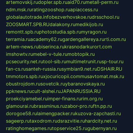
artemovskij.ru
dopler.spb.ru
aid70.ru
metall-perm.ru
ndm.msk.ru
ratingzooshop.ru
apiaccess.ru
globalautotrade.info
bezverhovskoe.ru
drsschool.ru
ZOOSMART.SPB.RU
dalakony.ru
medikijob.ru
remontt.spb.ru
photostudia.spb.ru
myragon.ru
terramia.ru
academy62.ru
gardengallereya.ru
rti.com.ru
artem-news.ru
biserinca.ru
krasnodarkurort.com
imshowtv.ru
mebel-v-tule.ru
mobtopik.ru
pcsecurity.net.ru
tool-sib.ru
multimetrunit.ru
sp-tour.ru
fan-cs.ru
santeh-russia.ru
symbian9.net.ru
DSHAIR.RU
tmmotors.spb.ru
xjocuricopii.com
musavtomat.msk.ru
obustrojdom.ru
sovetcik.ru
ybaranovskaya.ru
ppknews.ru
cult-alshei.ru
JAPANRUSSIA.RU
proekciyamebel.ru
imper-finans.ru
rim.org.ru
glamourai.ru
brassminus.ru
zabor-pro.ru
ftn.pp.ru
dorogoe58.ru
laimengpacker.ru
kuzova-zapchasti.ru
sageerp.ru
taxodrom.ru
dsrazvitie.ru
hardcity.net.ru
ratinghomegames.ru
topservice25.ru
gubernyan.ru