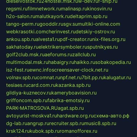
dieselvostok.ru
24hostel.msk.ru
w-dev.ru
f-ship.ru
regsmi.ru
filmnetwork.ru
malinasp.ru
kinosvin.ru
h2o-salon.ru
malutkayork.ru
deltaprim.spb.ru
tango-perm.ru
gooddir.ru
sgv.su
multiki-online.com
webkrasotki.com
cherinvest.ru
detskiy-ostrov.ru
ankou.spb.ru
alvesta1.ru
pdf-creator.ru
nix-files.org.ru
sakhatoday.ru
elektrikersymboler.ru
sputnikyes.ru
golf2club.msk.ru
aeforums.ru
zallclub.ru
multimodal.msk.ru
habaigry.ru
haikko.ru
sobakopedia.ru
isz-fest.ru
ewnc.info
screensaver-clock.net.ru
volnav.spb.ru
comnat.ru
npf.net.ru
7bit.pp.ru
kalugatur.ru
tesiaes.ru
card.com.ru
kazanka.spb.ru
gildiya-kuznecov.ru
kameryboavision.ru
griffoncom.spb.ru
fabrika-emotsiy.ru
PARK-MATROSOVA.RU
agat.spb.ru
avtoyurist-moskva1.ru
hardware.org.ru
схема-авто.рф
dg-lab.ru
angrup.ru
recruiter.spb.ru
music8.spb.ru
krsk124.ru
kubok.spb.ru
romanofforex.ru