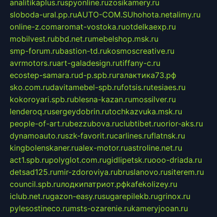
analitikaplus.ru
spyonline.ru
zosikamery.ru
sloboda-ural.pp.ru
AUTO-COM.SU
hohota.net
alimy.ru
online-z.com
aromat-vostoka.ru
otdelkaexp.ru
mobilvest.ru
bbd.net.ru
mebelshop.msk.ru
smp-forum.ru
bastion-td.ru
kosmoscreative.ru
avrmotors.ru
art-galadesign.ru
tiffany-c.ru
ecostep-samara.ru
d-p.spb.ru
галактика73.рф
sko.com.ru
davitamebel-spb.ru
fotsis.ru
tesiaes.ru
kokoroyari.spb.ru
blesna-kazan.ru
mossilver.ru
lenderoq.ru
sergeydobrin.ru
tochkazvuka.msk.ru
people-of-art.ru
bezzubova.ru
clubtibet.ru
orior-aks.ru
dynamoauto.ru
szk-favorit.ru
carlines.ru
flatnsk.ru
kingbolenskaner.ru
alex-motor.ru
astroline.net.ru
act1.spb.ru
polyglot.com.ru
gidlipetsk.ru
ooo-driada.ru
detsad125.ru
mir-zdoroviya.ru
bruslanovo.ru
siterem.ru
council.spb.ru
лодкипатриот.рф
kafekolizey.ru
iclub.net.ru
gazon-easy.ru
sugarepilekb.ru
grinox.ru
pylesostineco.ru
msts-ozarenie.ru
kameryjooan.ru