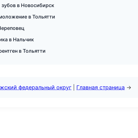
я зубов в Новосибирск
омоложение в Тольятти
 Череповец
ика в Нальчик
рентген в Тольятти
лжский федеральный округ
|
Главная страница
→