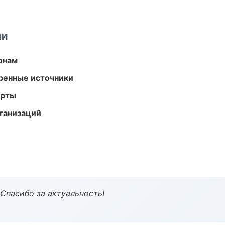
ми
онам
еренные источники
арты
ганизаций
 Спасибо за актуальность!