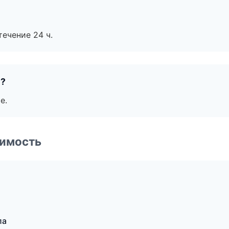
течение 24 ч.
е?
е.
имость
ла