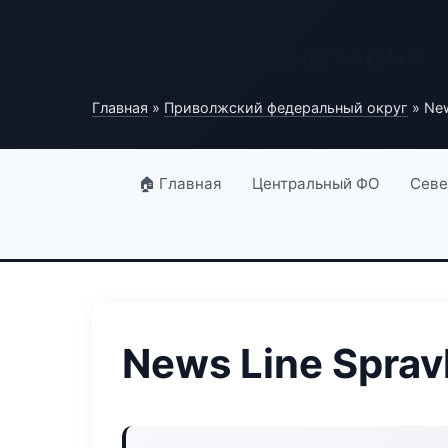
Портал организаций
Главная
»
Приволжский федеральный округ
» New
🏠 Главная
Центральный ФО
Севе
News Line Sprav