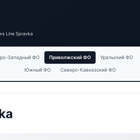
s Line Spravka
ро-Западный ФО
Приволжский ФО
Уральский ФО
Южный ФО
Северо-Кавказский ФО
ka