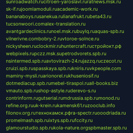
sunroadwatch.ru
citroen-yaroslavl.ru
ratnews.msk.ru
sk-if.ru
joomlamoduli.ru
academic-work.ru
bananaboys.ru
sanekua.ru
lianafrukt.ru
beta43.ru
tucsonwoori.com
alex-translation.ru
avantgardeclinics.ru
noel.msk.ru
buylq.ru
aquas-spb.ru
vilnerivne.com
bobry-2.ru
vtoroe-solnce.ru
nickysheen.ru
clockmir.ru
huntercraft.ru
стройокт.рф
webpixels.ru
pczz.msk.su
petrodvorets.spb.ru
nsintermed.spb.ru
avtovirazh-24.ru
jazzq.ru
czecot.ru
cruizi.spb.ru
spasskaya.spb.ru
kniris.ru
vkpeople.com
maminy-mysli.ru
arionorel.ru
khuseniosif.ru
dotmediacup.spb.ru
mebel-tiraspol.ru
all-books.biz
vmauto.spb.ru
shop-astyle.ru
derevo-s.ru
contrinform.ru
gutserial.ru
mdrussia.spb.ru
monod.ru
refine.org.ru
uk-krein.ru
kamensk61.ru
zooclub.info
filonov.org.ru
технокамск.рф
ra-spectr.ru
ooodriada.ru
promelmash.spb.ru
ixtys.spb.ru
fccity.ru
glamourstudio.spb.ru
kola-nature.org
spbmaster.spb.ru