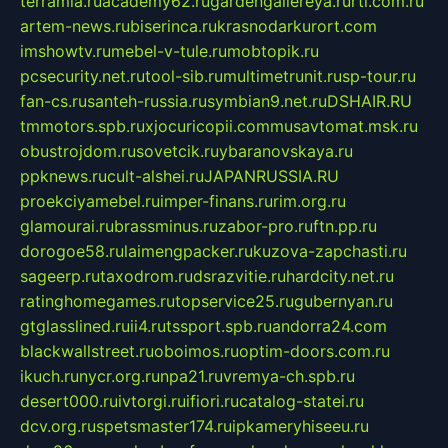
terramia.ru
academy62.ru
gardengallereya.ru
rti.com.ru
artem-news.ru
biserinca.ru
krasnodarkurort.com
imshowtv.ru
mebel-v-tule.ru
mobtopik.ru
pcsecurity.net.ru
tool-sib.ru
multimetrunit.ru
sp-tour.ru
fan-cs.ru
santeh-russia.ru
symbian9.net.ru
DSHAIR.RU
tmmotors.spb.ru
xjocuricopii.com
musavtomat.msk.ru
obustrojdom.ru
sovetcik.ru
ybaranovskaya.ru
ppknews.ru
cult-alshei.ru
JAPANRUSSIA.RU
proekciyamebel.ru
imper-finans.ru
rim.org.ru
glamourai.ru
brassminus.ru
zabor-pro.ru
ftn.pp.ru
dorogoe58.ru
laimengpacker.ru
kuzova-zapchasti.ru
sageerp.ru
taxodrom.ru
dsrazvitie.ru
hardcity.net.ru
ratinghomegames.ru
topservice25.ru
gubernyan.ru
gtglasslined.ru
ii4.ru
tssport.spb.ru
andorra24.com
blackwallstreet.ru
oboimos.ru
optim-doors.com.ru
ikuch.ru
nycr.org.ru
npa21.ru
vremya-ch.spb.ru
desert000.ru
ivtorgi.ru
ifiori.ru
catalog-statei.ru
dcv.org.ru
spetsmaster174.ru
ipkameryhiseeu.ru