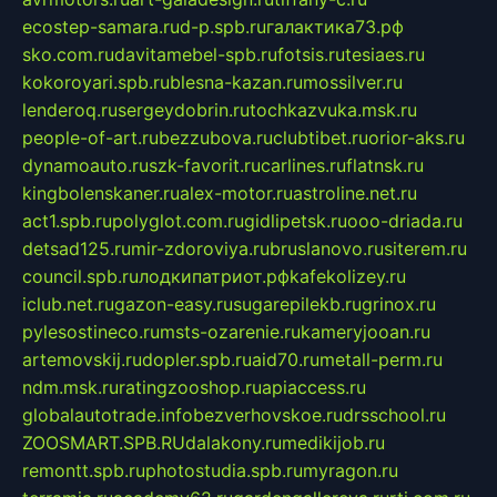
ecostep-samara.ru
d-p.spb.ru
галактика73.рф
sko.com.ru
davitamebel-spb.ru
fotsis.ru
tesiaes.ru
kokoroyari.spb.ru
blesna-kazan.ru
mossilver.ru
lenderoq.ru
sergeydobrin.ru
tochkazvuka.msk.ru
people-of-art.ru
bezzubova.ru
clubtibet.ru
orior-aks.ru
dynamoauto.ru
szk-favorit.ru
carlines.ru
flatnsk.ru
kingbolenskaner.ru
alex-motor.ru
astroline.net.ru
act1.spb.ru
polyglot.com.ru
gidlipetsk.ru
ooo-driada.ru
detsad125.ru
mir-zdoroviya.ru
bruslanovo.ru
siterem.ru
council.spb.ru
лодкипатриот.рф
kafekolizey.ru
iclub.net.ru
gazon-easy.ru
sugarepilekb.ru
grinox.ru
pylesostineco.ru
msts-ozarenie.ru
kameryjooan.ru
artemovskij.ru
dopler.spb.ru
aid70.ru
metall-perm.ru
ndm.msk.ru
ratingzooshop.ru
apiaccess.ru
globalautotrade.info
bezverhovskoe.ru
drsschool.ru
ZOOSMART.SPB.RU
dalakony.ru
medikijob.ru
remontt.spb.ru
photostudia.spb.ru
myragon.ru