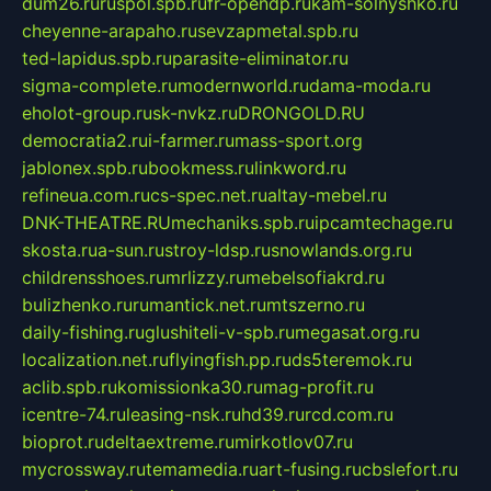
dum26.ru
ruspol.spb.ru
fr-opendp.ru
kam-solnyshko.ru
cheyenne-arapaho.ru
sevzapmetal.spb.ru
ted-lapidus.spb.ru
parasite-eliminator.ru
sigma-complete.ru
modernworld.ru
dama-moda.ru
eholot-group.ru
sk-nvkz.ru
DRONGOLD.RU
democratia2.ru
i-farmer.ru
mass-sport.org
jablonex.spb.ru
bookmess.ru
linkword.ru
refineua.com.ru
cs-spec.net.ru
altay-mebel.ru
DNK-THEATRE.RU
mechaniks.spb.ru
ipcamtechage.ru
skosta.ru
a-sun.ru
stroy-ldsp.ru
snowlands.org.ru
childrensshoes.ru
mrlizzy.ru
mebelsofiakrd.ru
bulizhenko.ru
rumantick.net.ru
mtszerno.ru
daily-fishing.ru
glushiteli-v-spb.ru
megasat.org.ru
localization.net.ru
flyingfish.pp.ru
ds5teremok.ru
aclib.spb.ru
komissionka30.ru
mag-profit.ru
icentre-74.ru
leasing-nsk.ru
hd39.ru
rcd.com.ru
bioprot.ru
deltaextreme.ru
mirkotlov07.ru
mycrossway.ru
temamedia.ru
art-fusing.ru
cbslefort.ru