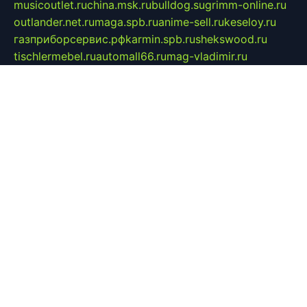
musicoutlet.ru
china.msk.ru
bulldog.su
grimm-online.ru
outlander.net.ru
maga.spb.ru
anime-sell.ru
keseloy.ru
газприборсервис.рф
karmin.spb.ru
shekswood.ru
tischlermebel.ru
automall66.ru
mag-vladimir.ru
yardbar.ru
kiwitour.spb.ru
indesign.com.ru
freestylemebel.ru
bany-samara.ru
rsei.ru
naidisvoyput.ru
mgsn-invest.ru
ipkamerasannce.ru
alicante-house.ru
ibelka74.ru
cozyhouse.info
vlkargalev-studio.ru
700mb.ru
figura-ufa.ru
alina-live.ru
belarusiannews.ru
womenknow.ru
dos-vniimk.ru
sega.net.ru
dv.net.ru
phenomenonsofhistory.com
telesputnik.net.ru
wall.pp.ru
pylesosroidmi.ru
gtc-clan.ru
cligs.ru
bibikazap.ru
popova.org.ru
netwhistler.spb.ru
bellvil.ru
bonzon.ru
iss-vladik.ru
defiparis.net.ru
las-gryzas.ru
amku.ru
electednews.spb.ru
feather.org.ru
spar72.ru
tankiigri.ru
dominus.com.ru
ibtree.ru
sanykool.pp.ru
unixlib.org.ru
menatep.spb.ru
gartenterrassen.ru
printeka.ru