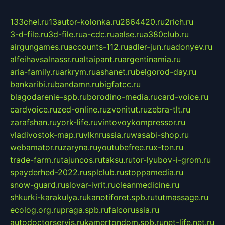
133chel.ru
13autor-kolonka.ru
2864420.ru
2rich.ru
3-d-file.ru
3d-file.ru
a-cdc.ru
aalse.ru
a380club.ru
airgungames.ru
accounts-112.ru
adler-jun.ru
adonyev.ru
alfeihavsalnassr.ru
altaipant.ru
argentinamia.ru
aria-family.ru
arkrym.ru
ashanet.ru
belgorod-day.ru
bankaribi.ru
bandamn.ru
bigfatcc.ru
blagodarenie-spb.ru
borodino-media.ru
card-voice.ru
cardvoice.ru
zed-online.ru
zvonitut.ru
zebra-tlt.ru
zarafshan.ru
york-life.ru
vintovoykompressor.ru
vladivostok-map.ru
vlknrussia.ru
wasabi-shop.ru
webamator.ru
zaryna.ru
youtubefree.ru
x-ton.ru
trade-farm.ru
tajuncos.ru
taksu.ru
tor-lyubov-i-grom.ru
spayderhed-2022.ru
splclub.ru
stoppamedia.ru
snow-guard.ru
slovar-ivrit.ru
cleanmedicine.ru
shkurki-karakulya.ru
kanotiforet.spb.ru
tutmassage.ru
ecolog.org.ru
praga.spb.ru
falcorussia.ru
autodoctorservis.ru
kamertondom.spb.ru
net-life.net.ru