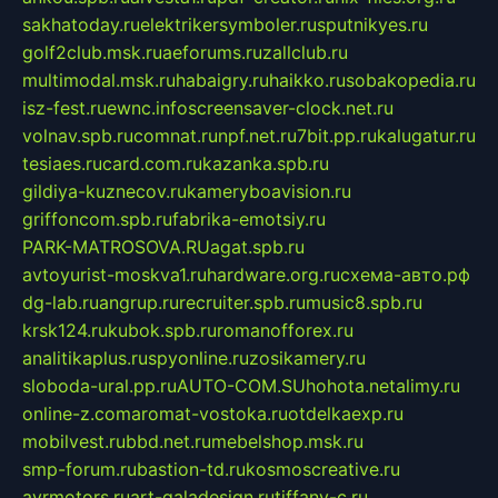
sakhatoday.ru
elektrikersymboler.ru
sputnikyes.ru
golf2club.msk.ru
aeforums.ru
zallclub.ru
multimodal.msk.ru
habaigry.ru
haikko.ru
sobakopedia.ru
isz-fest.ru
ewnc.info
screensaver-clock.net.ru
volnav.spb.ru
comnat.ru
npf.net.ru
7bit.pp.ru
kalugatur.ru
tesiaes.ru
card.com.ru
kazanka.spb.ru
gildiya-kuznecov.ru
kameryboavision.ru
griffoncom.spb.ru
fabrika-emotsiy.ru
PARK-MATROSOVA.RU
agat.spb.ru
avtoyurist-moskva1.ru
hardware.org.ru
схема-авто.рф
dg-lab.ru
angrup.ru
recruiter.spb.ru
music8.spb.ru
krsk124.ru
kubok.spb.ru
romanofforex.ru
analitikaplus.ru
spyonline.ru
zosikamery.ru
sloboda-ural.pp.ru
AUTO-COM.SU
hohota.net
alimy.ru
online-z.com
aromat-vostoka.ru
otdelkaexp.ru
mobilvest.ru
bbd.net.ru
mebelshop.msk.ru
smp-forum.ru
bastion-td.ru
kosmoscreative.ru
avrmotors.ru
art-galadesign.ru
tiffany-c.ru