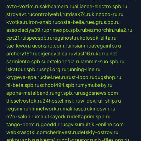
avto-vozim.ru
sakhcamera.ru
alliance-electro.spb.ru
stroyavt.ru
controlweb1.ru
tdsak74.ru
kinzozo-ru.ru
kvotka.ru
iron-snab.ru
costa-bella.ru
eugrus.pp.ru
associaciya39.ru
primexpo.spb.ru
bezmorchin.ru
ia2.ru
cpt21.ru
ispecspb.ru
regahost.ru
kolosok-elita.ru
tae-kwon.ru
consrio.com.ru
insiam.ru
avegainfo.ru
archery161.ru
bigencyclica.ru
vlast16.ru
korru.net
sarmiento.spb.su
extelopedia.ru
lammin-suo.spb.ru
iskatour.spb.ru
snpi.org.ru
running-line.ru
krygeva-spa.ru
chel.net.ru
rust-loco.ru
dugshop.ru
hl-beta.spb.ru
school494.spb.ru
mymubaby.ru
epoha-metalband.ru
ngr.spb.ru
rusgosnews.com
dieselvostok.ru
24hostel.msk.ru
w-dev.ru
f-ship.ru
regsmi.ru
filmnetwork.ru
malinasp.ru
kinosvin.ru
h2o-salon.ru
malutkayork.ru
deltaprim.spb.ru
tango-perm.ru
gooddir.ru
sgv.su
multiki-online.com
webkrasotki.com
cherinvest.ru
detskiy-ostrov.ru
ankou.spb.ru
alvesta1.ru
pdf-creator.ru
nix-files.org.ru