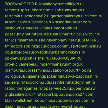
ZOOSMART.SPB.RU
dalakony.ru
medikijob.ru
remontt.spb.ru
photostudia.spb.ru
myragon.ru
terramia.ru
academy62.ru
gardengallereya.ru
rti.com.ru
artem-news.ru
biserinca.ru
krasnodarkurort.com
imshowtv.ru
mebel-v-tule.ru
mobtopik.ru
pcsecurity.net.ru
tool-sib.ru
multimetrunit.ru
sp-tour.ru
fan-cs.ru
santeh-russia.ru
symbian9.net.ru
DSHAIR.RU
tmmotors.spb.ru
xjocuricopii.com
musavtomat.msk.ru
obustrojdom.ru
sovetcik.ru
ybaranovskaya.ru
ppknews.ru
cult-alshei.ru
JAPANRUSSIA.RU
proekciyamebel.ru
imper-finans.ru
rim.org.ru
glamourai.ru
brassminus.ru
zabor-pro.ru
ftn.pp.ru
dorogoe58.ru
laimengpacker.ru
kuzova-zapchasti.ru
sageerp.ru
taxodrom.ru
dsrazvitie.ru
hardcity.net.ru
ratinghomegames.ru
topservice25.ru
gubernyan.ru
gtglasslined.ru
ii4.ru
tssport.spb.ru
andorra24.com
blackwallstreet.ru
oboimos.ru
optim-doors.com.ru
ikuch.ru
nycr.org.ru
npa21.ru
vremya-ch.spb.ru