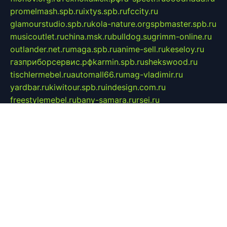
promelmash.spb.ru
ixtys.spb.ru
fccity.ru
glamourstudio.spb.ru
kola-nature.org
spbmaster.spb.ru
musicoutlet.ru
china.msk.ru
bulldog.su
grimm-online.ru
outlander.net.ru
maga.spb.ru
anime-sell.ru
keseloy.ru
газприборсервис.рф
karmin.spb.ru
shekswood.ru
tischlermebel.ru
automall66.ru
mag-vladimir.ru
yardbar.ru
kiwitour.spb.ru
indesign.com.ru
freestylemebel.ru
bany-samara.ru
rsei.ru
naidisvoyput.ru
mgsn-invest.ru
ipkamerasannce.ru
alicante-house.ru
ibelka74.ru
cozyhouse.info
vlkargalev-studio.ru
700mb.ru
figura-ufa.ru
alina-live.ru
belarusiannews.ru
womenknow.ru
dos-vniimk.ru
sega.net.ru
dv.net.ru
phenomenonsofhistory.com
telesputnik.net.ru
wall.pp.ru
pylesosroidmi.ru
gtc-clan.ru
cligs.ru
bibikazap.ru
popova.org.ru
netwhistler.spb.ru
bellvil.ru
bonzon.ru
iss-vladik.ru
defiparis.net.ru
las-gryzas.ru
amku.ru
electednews.spb.ru
feather.org.ru
spar72.ru
tankiigri.ru