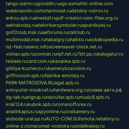
tango-perm.ru
gooddir.ru
sgv.su
multiki-online.com
webkrasotki.com
cherinvest.ru
detskiy-ostrov.ru
ankou.spb.ru
alvesta1.ru
pdf-creator.ru
nix-files.org.ru
sakhatoday.ru
elektrikersymboler.ru
sputnikyes.ru
golf2club.msk.ru
aeforums.ru
zallclub.ru
multimodal.msk.ru
habaigry.ru
haikko.ru
sobakopedia.ru
isz-fest.ru
ewnc.info
screensaver-clock.net.ru
volnav.spb.ru
comnat.ru
npf.net.ru
7bit.pp.ru
kalugatur.ru
tesiaes.ru
card.com.ru
kazanka.spb.ru
gildiya-kuznecov.ru
kameryboavision.ru
griffoncom.spb.ru
fabrika-emotsiy.ru
PARK-MATROSOVA.RU
agat.spb.ru
avtoyurist-moskva1.ru
hardware.org.ru
схема-авто.рф
dg-lab.ru
angrup.ru
recruiter.spb.ru
music8.spb.ru
krsk124.ru
kubok.spb.ru
romanofforex.ru
analitikaplus.ru
spyonline.ru
zosikamery.ru
sloboda-ural.pp.ru
AUTO-COM.SU
hohota.net
alimy.ru
online-z.com
aromat-vostoka.ru
otdelkaexp.ru