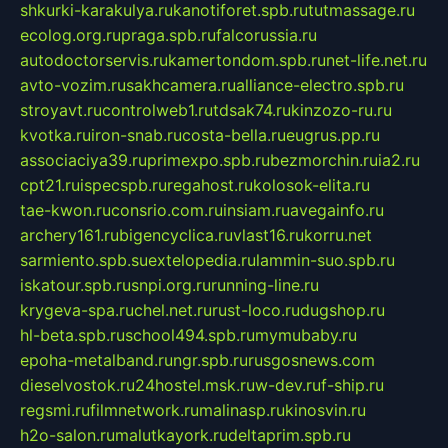
shkurki-karakulya.ru
kanotiforet.spb.ru
tutmassage.ru
ecolog.org.ru
praga.spb.ru
falcorussia.ru
autodoctorservis.ru
kamertondom.spb.ru
net-life.net.ru
avto-vozim.ru
sakhcamera.ru
alliance-electro.spb.ru
stroyavt.ru
controlweb1.ru
tdsak74.ru
kinzozo-ru.ru
kvotka.ru
iron-snab.ru
costa-bella.ru
eugrus.pp.ru
associaciya39.ru
primexpo.spb.ru
bezmorchin.ru
ia2.ru
cpt21.ru
ispecspb.ru
regahost.ru
kolosok-elita.ru
tae-kwon.ru
consrio.com.ru
insiam.ru
avegainfo.ru
archery161.ru
bigencyclica.ru
vlast16.ru
korru.net
sarmiento.spb.su
extelopedia.ru
lammin-suo.spb.ru
iskatour.spb.ru
snpi.org.ru
running-line.ru
krygeva-spa.ru
chel.net.ru
rust-loco.ru
dugshop.ru
hl-beta.spb.ru
school494.spb.ru
mymubaby.ru
epoha-metalband.ru
ngr.spb.ru
rusgosnews.com
dieselvostok.ru
24hostel.msk.ru
w-dev.ru
f-ship.ru
regsmi.ru
filmnetwork.ru
malinasp.ru
kinosvin.ru
h2o-salon.ru
malutkayork.ru
deltaprim.spb.ru