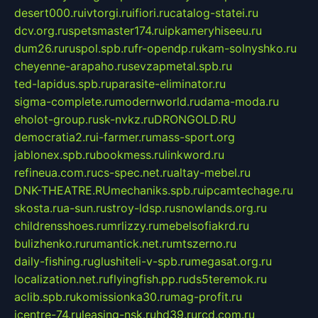
desert000.ru
ivtorgi.ru
ifiori.ru
catalog-statei.ru
dcv.org.ru
spetsmaster174.ru
ipkameryhiseeu.ru
dum26.ru
ruspol.spb.ru
fr-opendp.ru
kam-solnyshko.ru
cheyenne-arapaho.ru
sevzapmetal.spb.ru
ted-lapidus.spb.ru
parasite-eliminator.ru
sigma-complete.ru
modernworld.ru
dama-moda.ru
eholot-group.ru
sk-nvkz.ru
DRONGOLD.RU
democratia2.ru
i-farmer.ru
mass-sport.org
jablonex.spb.ru
bookmess.ru
linkword.ru
refineua.com.ru
cs-spec.net.ru
altay-mebel.ru
DNK-THEATRE.RU
mechaniks.spb.ru
ipcamtechage.ru
skosta.ru
a-sun.ru
stroy-ldsp.ru
snowlands.org.ru
childrensshoes.ru
mrlizzy.ru
mebelsofiakrd.ru
bulizhenko.ru
rumantick.net.ru
mtszerno.ru
daily-fishing.ru
glushiteli-v-spb.ru
megasat.org.ru
localization.net.ru
flyingfish.pp.ru
ds5teremok.ru
aclib.spb.ru
komissionka30.ru
mag-profit.ru
icentre-74.ru
leasing-nsk.ru
hd39.ru
rcd.com.ru