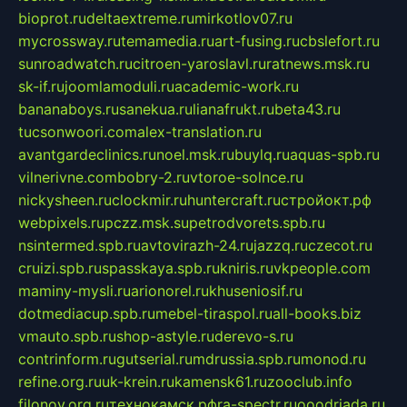
bioprot.ru
deltaextreme.ru
mirkotlov07.ru
mycrossway.ru
temamedia.ru
art-fusing.ru
cbslefort.ru
sunroadwatch.ru
citroen-yaroslavl.ru
ratnews.msk.ru
sk-if.ru
joomlamoduli.ru
academic-work.ru
bananaboys.ru
sanekua.ru
lianafrukt.ru
beta43.ru
tucsonwoori.com
alex-translation.ru
avantgardeclinics.ru
noel.msk.ru
buylq.ru
aquas-spb.ru
vilnerivne.com
bobry-2.ru
vtoroe-solnce.ru
nickysheen.ru
clockmir.ru
huntercraft.ru
стройокт.рф
webpixels.ru
pczz.msk.su
petrodvorets.spb.ru
nsintermed.spb.ru
avtovirazh-24.ru
jazzq.ru
czecot.ru
cruizi.spb.ru
spasskaya.spb.ru
kniris.ru
vkpeople.com
maminy-mysli.ru
arionorel.ru
khuseniosif.ru
dotmediacup.spb.ru
mebel-tiraspol.ru
all-books.biz
vmauto.spb.ru
shop-astyle.ru
derevo-s.ru
contrinform.ru
gutserial.ru
mdrussia.spb.ru
monod.ru
refine.org.ru
uk-krein.ru
kamensk61.ru
zooclub.info
filonov.org.ru
технокамск.рф
ra-spectr.ru
ooodriada.ru