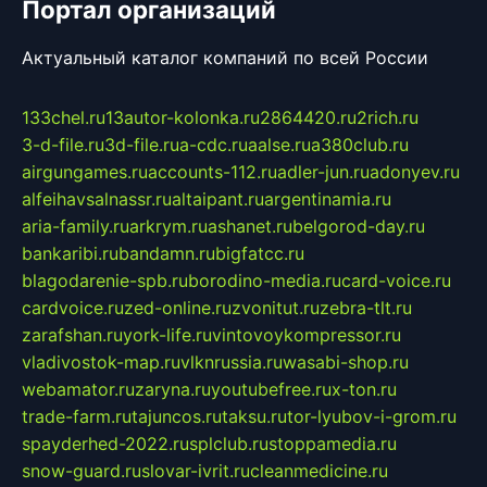
Портал организаций
Актуальный каталог компаний по всей России
133chel.ru
13autor-kolonka.ru
2864420.ru
2rich.ru
3-d-file.ru
3d-file.ru
a-cdc.ru
aalse.ru
a380club.ru
airgungames.ru
accounts-112.ru
adler-jun.ru
adonyev.ru
alfeihavsalnassr.ru
altaipant.ru
argentinamia.ru
aria-family.ru
arkrym.ru
ashanet.ru
belgorod-day.ru
bankaribi.ru
bandamn.ru
bigfatcc.ru
blagodarenie-spb.ru
borodino-media.ru
card-voice.ru
cardvoice.ru
zed-online.ru
zvonitut.ru
zebra-tlt.ru
zarafshan.ru
york-life.ru
vintovoykompressor.ru
vladivostok-map.ru
vlknrussia.ru
wasabi-shop.ru
webamator.ru
zaryna.ru
youtubefree.ru
x-ton.ru
trade-farm.ru
tajuncos.ru
taksu.ru
tor-lyubov-i-grom.ru
spayderhed-2022.ru
splclub.ru
stoppamedia.ru
snow-guard.ru
slovar-ivrit.ru
cleanmedicine.ru