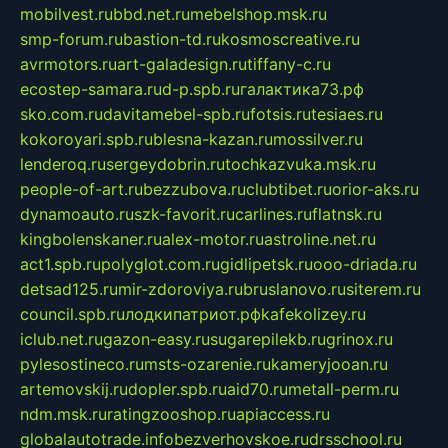
mobilvest.ru
bbd.net.ru
mebelshop.msk.ru
smp-forum.ru
bastion-td.ru
kosmoscreative.ru
avrmotors.ru
art-galadesign.ru
tiffany-c.ru
ecostep-samara.ru
d-p.spb.ru
галактика73.рф
sko.com.ru
davitamebel-spb.ru
fotsis.ru
tesiaes.ru
kokoroyari.spb.ru
blesna-kazan.ru
mossilver.ru
lenderoq.ru
sergeydobrin.ru
tochkazvuka.msk.ru
people-of-art.ru
bezzubova.ru
clubtibet.ru
orior-aks.ru
dynamoauto.ru
szk-favorit.ru
carlines.ru
flatnsk.ru
kingbolenskaner.ru
alex-motor.ru
astroline.net.ru
act1.spb.ru
polyglot.com.ru
gidlipetsk.ru
ooo-driada.ru
detsad125.ru
mir-zdoroviya.ru
bruslanovo.ru
siterem.ru
council.spb.ru
лодкипатриот.рф
kafekolizey.ru
iclub.net.ru
gazon-easy.ru
sugarepilekb.ru
grinox.ru
pylesostineco.ru
msts-ozarenie.ru
kameryjooan.ru
artemovskij.ru
dopler.spb.ru
aid70.ru
metall-perm.ru
ndm.msk.ru
ratingzooshop.ru
apiaccess.ru
globalautotrade.info
bezverhovskoe.ru
drsschool.ru