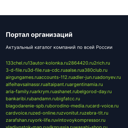
Портал организаций
Актуальный каталог компаний по всей России
133chel.ru
13autor-kolonka.ru
2864420.ru
2rich.ru
3-d-file.ru
3d-file.ru
a-cdc.ru
aalse.ru
a380club.ru
airgungames.ru
accounts-112.ru
adler-jun.ru
adonyev.ru
alfeihavsalnassr.ru
altaipant.ru
argentinamia.ru
aria-family.ru
arkrym.ru
ashanet.ru
belgorod-day.ru
bankaribi.ru
bandamn.ru
bigfatcc.ru
blagodarenie-spb.ru
borodino-media.ru
card-voice.ru
cardvoice.ru
zed-online.ru
zvonitut.ru
zebra-tlt.ru
zarafshan.ru
york-life.ru
vintovoykompressor.ru
vladivostok-map.ru
vlknrussia.ru
wasabi-shop.ru