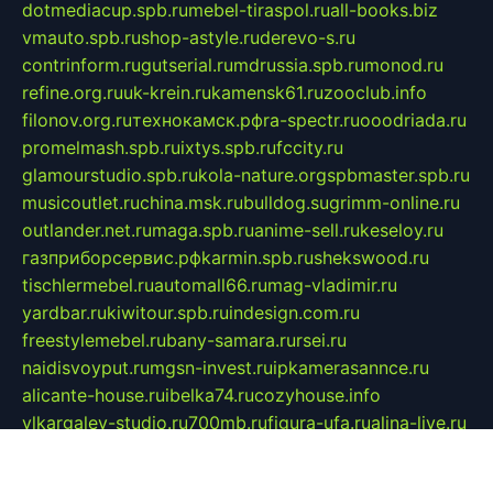
dotmediacup.spb.ru
mebel-tiraspol.ru
all-books.biz
vmauto.spb.ru
shop-astyle.ru
derevo-s.ru
contrinform.ru
gutserial.ru
mdrussia.spb.ru
monod.ru
refine.org.ru
uk-krein.ru
kamensk61.ru
zooclub.info
filonov.org.ru
технокамск.рф
ra-spectr.ru
ooodriada.ru
promelmash.spb.ru
ixtys.spb.ru
fccity.ru
glamourstudio.spb.ru
kola-nature.org
spbmaster.spb.ru
musicoutlet.ru
china.msk.ru
bulldog.su
grimm-online.ru
outlander.net.ru
maga.spb.ru
anime-sell.ru
keseloy.ru
газприборсервис.рф
karmin.spb.ru
shekswood.ru
tischlermebel.ru
automall66.ru
mag-vladimir.ru
yardbar.ru
kiwitour.spb.ru
indesign.com.ru
freestylemebel.ru
bany-samara.ru
rsei.ru
naidisvoyput.ru
mgsn-invest.ru
ipkamerasannce.ru
alicante-house.ru
ibelka74.ru
cozyhouse.info
vlkargalev-studio.ru
700mb.ru
figura-ufa.ru
alina-live.ru
belarusiannews.ru
womenknow.ru
dos-vniimk.ru
sega.net.ru
dv.net.ru
phenomenonsofhistory.com