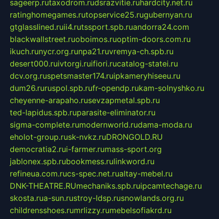
sageerp.ru
taxodrom.ru
dsrazvitie.ru
hardcity.net.ru
ratinghomegames.ru
topservice25.ru
gubernyan.ru
gtglasslined.ru
ii4.ru
tssport.spb.ru
andorra24.com
blackwallstreet.ru
oboimos.ru
optim-doors.com.ru
ikuch.ru
nycr.org.ru
npa21.ru
vremya-ch.spb.ru
desert000.ru
ivtorgi.ru
ifiori.ru
catalog-statei.ru
dcv.org.ru
spetsmaster174.ru
ipkameryhiseeu.ru
dum26.ru
ruspol.spb.ru
fr-opendp.ru
kam-solnyshko.ru
cheyenne-arapaho.ru
sevzapmetal.spb.ru
ted-lapidus.spb.ru
parasite-eliminator.ru
sigma-complete.ru
modernworld.ru
dama-moda.ru
eholot-group.ru
sk-nvkz.ru
DRONGOLD.RU
democratia2.ru
i-farmer.ru
mass-sport.org
jablonex.spb.ru
bookmess.ru
linkword.ru
refineua.com.ru
cs-spec.net.ru
altay-mebel.ru
DNK-THEATRE.RU
mechaniks.spb.ru
ipcamtechage.ru
skosta.ru
a-sun.ru
stroy-ldsp.ru
snowlands.org.ru
childrensshoes.ru
mrlizzy.ru
mebelsofiakrd.ru