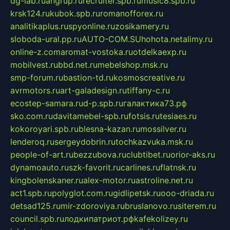
dg-lab.ru
angrup.ru
recruiter.spb.ru
music8.spb.ru
krsk124.ru
kubok.spb.ru
romanofforex.ru
analitikaplus.ru
spyonline.ru
zosikamery.ru
sloboda-ural.pp.ru
AUTO-COM.SU
hohota.net
alimy.ru
online-z.com
aromat-vostoka.ru
otdelkaexp.ru
mobilvest.ru
bbd.net.ru
mebelshop.msk.ru
smp-forum.ru
bastion-td.ru
kosmoscreative.ru
avrmotors.ru
art-galadesign.ru
tiffany-c.ru
ecostep-samara.ru
d-p.spb.ru
галактика73.рф
sko.com.ru
davitamebel-spb.ru
fotsis.ru
tesiaes.ru
kokoroyari.spb.ru
blesna-kazan.ru
mossilver.ru
lenderoq.ru
sergeydobrin.ru
tochkazvuka.msk.ru
people-of-art.ru
bezzubova.ru
clubtibet.ru
orior-aks.ru
dynamoauto.ru
szk-favorit.ru
carlines.ru
flatnsk.ru
kingbolenskaner.ru
alex-motor.ru
astroline.net.ru
act1.spb.ru
polyglot.com.ru
gidlipetsk.ru
ooo-driada.ru
detsad125.ru
mir-zdoroviya.ru
bruslanovo.ru
siterem.ru
council.spb.ru
лодкипатриот.рф
kafekolizey.ru