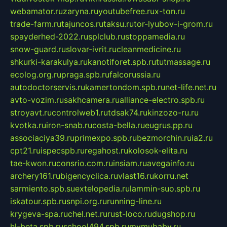
webamator.ru
zaryna.ru
youtubefree.ru
x-ton.ru
trade-farm.ru
tajuncos.ru
taksu.ru
tor-lyubov-i-grom.ru
spayderhed-2022.ru
splclub.ru
stoppamedia.ru
snow-guard.ru
slovar-ivrit.ru
cleanmedicine.ru
shkurki-karakulya.ru
kanotiforet.spb.ru
tutmassage.ru
ecolog.org.ru
praga.spb.ru
falcorussia.ru
autodoctorservis.ru
kamertondom.spb.ru
net-life.net.ru
avto-vozim.ru
sakhcamera.ru
alliance-electro.spb.ru
stroyavt.ru
controlweb1.ru
tdsak74.ru
kinzozo-ru.ru
kvotka.ru
iron-snab.ru
costa-bella.ru
eugrus.pp.ru
associaciya39.ru
primexpo.spb.ru
bezmorchin.ru
ia2.ru
cpt21.ru
ispecspb.ru
regahost.ru
kolosok-elita.ru
tae-kwon.ru
consrio.com.ru
insiam.ru
avegainfo.ru
archery161.ru
bigencyclica.ru
vlast16.ru
korru.net
sarmiento.spb.su
extelopedia.ru
lammin-suo.spb.ru
iskatour.spb.ru
snpi.org.ru
running-line.ru
krygeva-spa.ru
chel.net.ru
rust-loco.ru
dugshop.ru
hl-beta.spb.ru
school494.spb.ru
mymubaby.ru