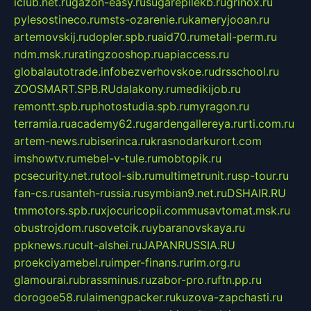
iclub.net.ru
gazon-easy.ru
sugarepilekb.ru
grinox.ru
pylesostineco.ru
msts-ozarenie.ru
kameryjooan.ru
artemovskij.ru
dopler.spb.ru
aid70.ru
metall-perm.ru
ndm.msk.ru
ratingzooshop.ru
apiaccess.ru
globalautotrade.info
bezverhovskoe.ru
drsschool.ru
ZOOSMART.SPB.RU
dalakony.ru
medikijob.ru
remontt.spb.ru
photostudia.spb.ru
myragon.ru
terramia.ru
academy62.ru
gardengallereya.ru
rti.com.ru
artem-news.ru
biserinca.ru
krasnodarkurort.com
imshowtv.ru
mebel-v-tule.ru
mobtopik.ru
pcsecurity.net.ru
tool-sib.ru
multimetrunit.ru
sp-tour.ru
fan-cs.ru
santeh-russia.ru
symbian9.net.ru
DSHAIR.RU
tmmotors.spb.ru
xjocuricopii.com
musavtomat.msk.ru
obustrojdom.ru
sovetcik.ru
ybaranovskaya.ru
ppknews.ru
cult-alshei.ru
JAPANRUSSIA.RU
proekciyamebel.ru
imper-finans.ru
rim.org.ru
glamourai.ru
brassminus.ru
zabor-pro.ru
ftn.pp.ru
dorogoe58.ru
laimengpacker.ru
kuzova-zapchasti.ru