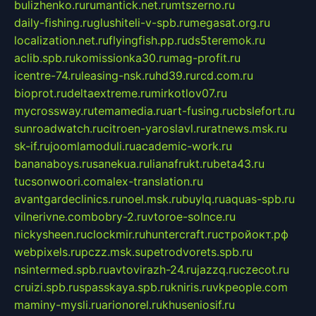
bulizhenko.ru
rumantick.net.ru
mtszerno.ru
daily-fishing.ru
glushiteli-v-spb.ru
megasat.org.ru
localization.net.ru
flyingfish.pp.ru
ds5teremok.ru
aclib.spb.ru
komissionka30.ru
mag-profit.ru
icentre-74.ru
leasing-nsk.ru
hd39.ru
rcd.com.ru
bioprot.ru
deltaextreme.ru
mirkotlov07.ru
mycrossway.ru
temamedia.ru
art-fusing.ru
cbslefort.ru
sunroadwatch.ru
citroen-yaroslavl.ru
ratnews.msk.ru
sk-if.ru
joomlamoduli.ru
academic-work.ru
bananaboys.ru
sanekua.ru
lianafrukt.ru
beta43.ru
tucsonwoori.com
alex-translation.ru
avantgardeclinics.ru
noel.msk.ru
buylq.ru
aquas-spb.ru
vilnerivne.com
bobry-2.ru
vtoroe-solnce.ru
nickysheen.ru
clockmir.ru
huntercraft.ru
стройокт.рф
webpixels.ru
pczz.msk.su
petrodvorets.spb.ru
nsintermed.spb.ru
avtovirazh-24.ru
jazzq.ru
czecot.ru
cruizi.spb.ru
spasskaya.spb.ru
kniris.ru
vkpeople.com
maminy-mysli.ru
arionorel.ru
khuseniosif.ru