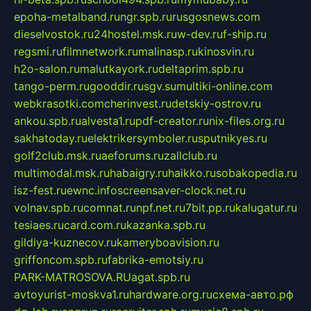
epoha-metalband.ru
ngr.spb.ru
rusgosnews.com
dieselvostok.ru
24hostel.msk.ru
w-dev.ru
f-ship.ru
regsmi.ru
filmnetwork.ru
malinasp.ru
kinosvin.ru
h2o-salon.ru
malutkayork.ru
deltaprim.spb.ru
tango-perm.ru
gooddir.ru
sgv.su
multiki-online.com
webkrasotki.com
cherinvest.ru
detskiy-ostrov.ru
ankou.spb.ru
alvesta1.ru
pdf-creator.ru
nix-files.org.ru
sakhatoday.ru
elektrikersymboler.ru
sputnikyes.ru
golf2club.msk.ru
aeforums.ru
zallclub.ru
multimodal.msk.ru
habaigry.ru
haikko.ru
sobakopedia.ru
isz-fest.ru
ewnc.info
screensaver-clock.net.ru
volnav.spb.ru
comnat.ru
npf.net.ru
7bit.pp.ru
kalugatur.ru
tesiaes.ru
card.com.ru
kazanka.spb.ru
gildiya-kuznecov.ru
kameryboavision.ru
griffoncom.spb.ru
fabrika-emotsiy.ru
PARK-MATROSOVA.RU
agat.spb.ru
avtoyurist-moskva1.ru
hardware.org.ru
схема-авто.рф