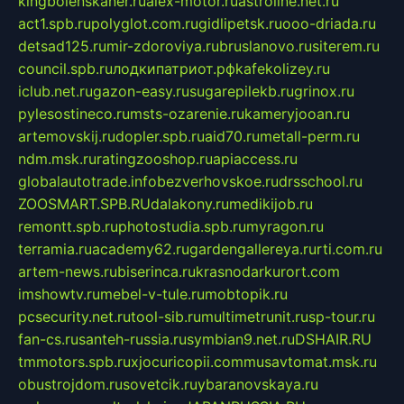
kingbolenskaner.ru
alex-motor.ru
astroline.net.ru
act1.spb.ru
polyglot.com.ru
gidlipetsk.ru
ooo-driada.ru
detsad125.ru
mir-zdoroviya.ru
bruslanovo.ru
siterem.ru
council.spb.ru
лодкипатриот.рф
kafekolizey.ru
iclub.net.ru
gazon-easy.ru
sugarepilekb.ru
grinox.ru
pylesostineco.ru
msts-ozarenie.ru
kameryjooan.ru
artemovskij.ru
dopler.spb.ru
aid70.ru
metall-perm.ru
ndm.msk.ru
ratingzooshop.ru
apiaccess.ru
globalautotrade.info
bezverhovskoe.ru
drsschool.ru
ZOOSMART.SPB.RU
dalakony.ru
medikijob.ru
remontt.spb.ru
photostudia.spb.ru
myragon.ru
terramia.ru
academy62.ru
gardengallereya.ru
rti.com.ru
artem-news.ru
biserinca.ru
krasnodarkurort.com
imshowtv.ru
mebel-v-tule.ru
mobtopik.ru
pcsecurity.net.ru
tool-sib.ru
multimetrunit.ru
sp-tour.ru
fan-cs.ru
santeh-russia.ru
symbian9.net.ru
DSHAIR.RU
tmmotors.spb.ru
xjocuricopii.com
musavtomat.msk.ru
obustrojdom.ru
sovetcik.ru
ybaranovskaya.ru