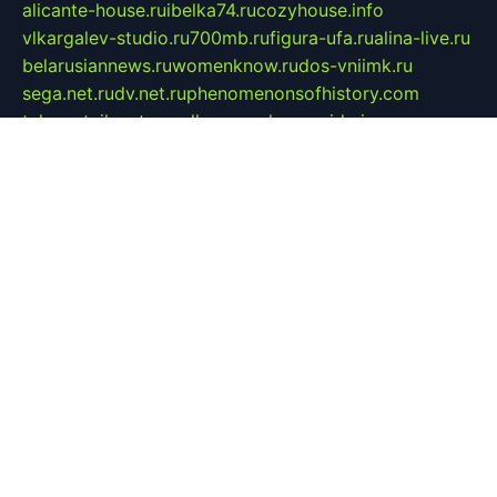
alicante-house.ru
ibelka74.ru
cozyhouse.info
vlkargalev-studio.ru
700mb.ru
figura-ufa.ru
alina-live.ru
belarusiannews.ru
womenknow.ru
dos-vniimk.ru
sega.net.ru
dv.net.ru
phenomenonsofhistory.com
telesputnik.net.ru
wall.pp.ru
pylesosroidmi.ru
gtc-clan.ru
cligs.ru
bibikazap.ru
popova.org.ru
netwhistler.spb.ru
bellvil.ru
bonzon.ru
iss-vladik.ru
defiparis.net.ru
las-gryzas.ru
amku.ru
electednews.spb.ru
feather.org.ru
spar72.ru
tankiigri.ru
dominus.com.ru
ibtree.ru
sanykool.pp.ru
unixlib.org.ru
menatep.spb.ru
gartenterrassen.ru
printeka.ru
skvozilka.com.ru
parkovka-pub.ru
lovemobi.ru
art-ru.ru
emulatorz.com.ru
alucomp.com.ru
tatforum.com.ru
alternativa-profi.ru
dermakler.ru
artsurvey.ru
aredir.ru
khimspas.ru
centr-maxi.ru
2018r.ru
bort-stomer-defort.ru
professional2.ru
gibsons.ru
artselena.ru
art-pilot.ru
ingredient.spb.ru
npfpolimer.spb.ru
argentum.spb.ru
hom-edu.ru