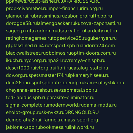
ppknews.ru
cult-alshei.ru
JAPANRUSSIA.RU
proekciyamebel.ru
imper-finans.ru
rim.org.ru
glamourai.ru
brassminus.ru
zabor-pro.ru
ftn.pp.ru
dorogoe58.ru
laimengpacker.ru
kuzova-zapchasti.ru
sageerp.ru
taxodrom.ru
dsrazvitie.ru
hardcity.net.ru
ratinghomegames.ru
topservice25.ru
gubernyan.ru
gtglasslined.ru
ii4.ru
tssport.spb.ru
andorra24.com
blackwallstreet.ru
oboimos.ru
optim-doors.com.ru
ikuch.ru
nycr.org.ru
npa21.ru
vremya-ch.spb.ru
desert000.ru
ivtorgi.ru
ifiori.ru
catalog-statei.ru
dcv.org.ru
spetsmaster174.ru
ipkameryhiseeu.ru
dum26.ru
ruspol.spb.ru
fr-opendp.ru
kam-solnyshko.ru
cheyenne-arapaho.ru
sevzapmetal.spb.ru
ted-lapidus.spb.ru
parasite-eliminator.ru
sigma-complete.ru
modernworld.ru
dama-moda.ru
eholot-group.ru
sk-nvkz.ru
DRONGOLD.RU
democratia2.ru
i-farmer.ru
mass-sport.org
jablonex.spb.ru
bookmess.ru
linkword.ru