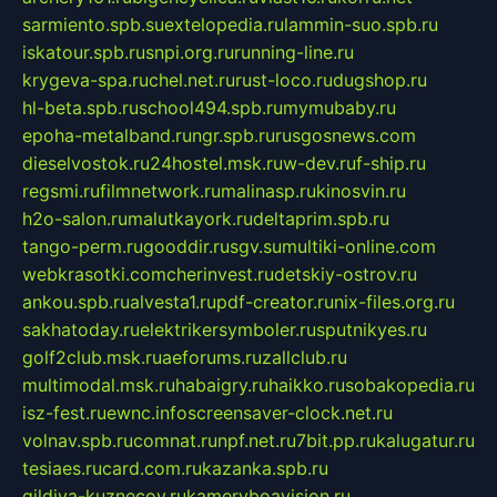
sarmiento.spb.su
extelopedia.ru
lammin-suo.spb.ru
iskatour.spb.ru
snpi.org.ru
running-line.ru
krygeva-spa.ru
chel.net.ru
rust-loco.ru
dugshop.ru
hl-beta.spb.ru
school494.spb.ru
mymubaby.ru
epoha-metalband.ru
ngr.spb.ru
rusgosnews.com
dieselvostok.ru
24hostel.msk.ru
w-dev.ru
f-ship.ru
regsmi.ru
filmnetwork.ru
malinasp.ru
kinosvin.ru
h2o-salon.ru
malutkayork.ru
deltaprim.spb.ru
tango-perm.ru
gooddir.ru
sgv.su
multiki-online.com
webkrasotki.com
cherinvest.ru
detskiy-ostrov.ru
ankou.spb.ru
alvesta1.ru
pdf-creator.ru
nix-files.org.ru
sakhatoday.ru
elektrikersymboler.ru
sputnikyes.ru
golf2club.msk.ru
aeforums.ru
zallclub.ru
multimodal.msk.ru
habaigry.ru
haikko.ru
sobakopedia.ru
isz-fest.ru
ewnc.info
screensaver-clock.net.ru
volnav.spb.ru
comnat.ru
npf.net.ru
7bit.pp.ru
kalugatur.ru
tesiaes.ru
card.com.ru
kazanka.spb.ru
gildiya-kuznecov.ru
kameryboavision.ru