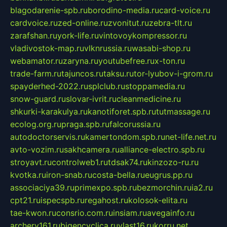
blagodarenie-spb.ru
borodino-media.ru
card-voice.ru
cardvoice.ru
zed-online.ru
zvonitut.ru
zebra-tlt.ru
zarafshan.ru
york-life.ru
vintovoykompressor.ru
vladivostok-map.ru
vlknrussia.ru
wasabi-shop.ru
webamator.ru
zaryna.ru
youtubefree.ru
x-ton.ru
trade-farm.ru
tajuncos.ru
taksu.ru
tor-lyubov-i-grom.ru
spayderhed-2022.ru
splclub.ru
stoppamedia.ru
snow-guard.ru
slovar-ivrit.ru
cleanmedicine.ru
shkurki-karakulya.ru
kanotiforet.spb.ru
tutmassage.ru
ecolog.org.ru
praga.spb.ru
falcorussia.ru
autodoctorservis.ru
kamertondom.spb.ru
net-life.net.ru
avto-vozim.ru
sakhcamera.ru
alliance-electro.spb.ru
stroyavt.ru
controlweb1.ru
tdsak74.ru
kinzozo-ru.ru
kvotka.ru
iron-snab.ru
costa-bella.ru
eugrus.pp.ru
associaciya39.ru
primexpo.spb.ru
bezmorchin.ru
ia2.ru
cpt21.ru
ispecspb.ru
regahost.ru
kolosok-elita.ru
tae-kwon.ru
consrio.com.ru
insiam.ru
avegainfo.ru
archery161.ru
bigencyclica.ru
vlast16.ru
korru.net