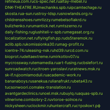
refineua.com.ru
cs-spec.net.ru
altay-mebel.ru
DNK-THEATRE.RU
mechaniks.spb.ru
ipcamtechage.ru
skosta.ru
a-sun.ru
stroy-ldsp.ru
snowlands.org.ru
childrensshoes.ru
mrlizzy.ru
mebelsofiakrd.ru
bulizhenko.ru
rumantick.net.ru
mtszerno.ru
daily-fishing.ru
glushiteli-v-spb.ru
megasat.org.ru
localization.net.ru
flyingfish.pp.ru
ds5teremok.ru
aclib.spb.ru
komissionka30.ru
mag-profit.ru
icentre-74.ru
leasing-nsk.ru
hd39.ru
rcd.com.ru
bioprot.ru
deltaextreme.ru
mirkotlov07.ru
mycrossway.ru
temamedia.ru
art-fusing.ru
cbslefort.ru
sunroadwatch.ru
citroen-yaroslavl.ru
ratnews.msk.ru
sk-if.ru
joomlamoduli.ru
academic-work.ru
bananaboys.ru
sanekua.ru
lianafrukt.ru
beta43.ru
tucsonwoori.com
alex-translation.ru
avantgardeclinics.ru
noel.msk.ru
buylq.ru
aquas-spb.ru
vilnerivne.com
bobry-2.ru
vtoroe-solnce.ru
nickysheen.ru
clockmir.ru
huntercraft.ru
стройокт.рф