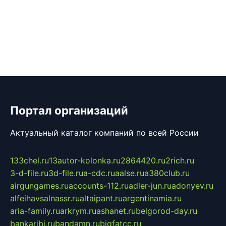
Портал организаций
Актуальный каталог компаний по всей России
133chel.ru
13autor-kolonka.ru
2864420.ru
2rich.ru
3-d-file.ru
3d-file.ru
a-cdc.ru
aalse.ru
a380club.ru
airgungames.ru
accounts-112.ru
adler-jun.ru
adonyev.ru
alfeihavsalnassr.ru
altaipant.ru
argentinamia.ru
aria-family.ru
arkrym.ru
ashanet.ru
belgorod-day.ru
bankaribi.ru
bandamn.ru
bigfatcc.ru