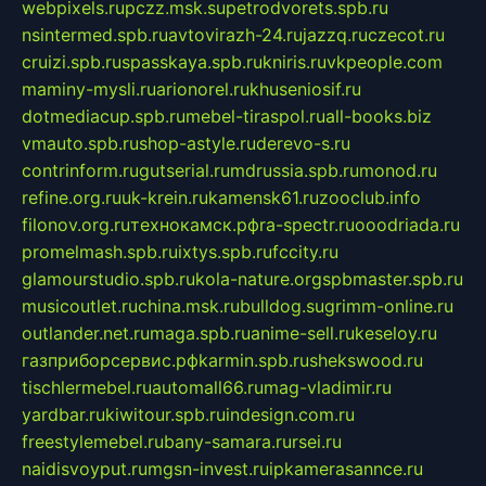
webpixels.ru
pczz.msk.su
petrodvorets.spb.ru
nsintermed.spb.ru
avtovirazh-24.ru
jazzq.ru
czecot.ru
cruizi.spb.ru
spasskaya.spb.ru
kniris.ru
vkpeople.com
maminy-mysli.ru
arionorel.ru
khuseniosif.ru
dotmediacup.spb.ru
mebel-tiraspol.ru
all-books.biz
vmauto.spb.ru
shop-astyle.ru
derevo-s.ru
contrinform.ru
gutserial.ru
mdrussia.spb.ru
monod.ru
refine.org.ru
uk-krein.ru
kamensk61.ru
zooclub.info
filonov.org.ru
технокамск.рф
ra-spectr.ru
ooodriada.ru
promelmash.spb.ru
ixtys.spb.ru
fccity.ru
glamourstudio.spb.ru
kola-nature.org
spbmaster.spb.ru
musicoutlet.ru
china.msk.ru
bulldog.su
grimm-online.ru
outlander.net.ru
maga.spb.ru
anime-sell.ru
keseloy.ru
газприборсервис.рф
karmin.spb.ru
shekswood.ru
tischlermebel.ru
automall66.ru
mag-vladimir.ru
yardbar.ru
kiwitour.spb.ru
indesign.com.ru
freestylemebel.ru
bany-samara.ru
rsei.ru
naidisvoyput.ru
mgsn-invest.ru
ipkamerasannce.ru