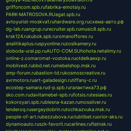
griffoncom.spb.ru
fabrika-emotsiy.ru
PARK-MATROSOVA.RU
agat.spb.ru
avtoyurist-moskva1.ru
hardware.org.ru
схема-авто.рф
dg-lab.ru
angrup.ru
recruiter.spb.ru
music8.spb.ru
krsk124.ru
kubok.spb.ru
romanofforex.ru
analitikaplus.ru
spyonline.ru
zosikamery.ru
sloboda-ural.pp.ru
AUTO-COM.SU
hohota.net
alimy.ru
online-z.com
aromat-vostoka.ru
otdelkaexp.ru
mobilvest.ru
bbd.net.ru
mebelshop.msk.ru
smp-forum.ru
bastion-td.ru
kosmoscreative.ru
avrmotors.ru
art-galadesign.ru
tiffany-c.ru
ecostep-samara.ru
d-p.spb.ru
галактика73.рф
sko.com.ru
davitamebel-spb.ru
fotsis.ru
tesiaes.ru
kokoroyari.spb.ru
blesna-kazan.ru
mossilver.ru
lenderoq.ru
sergeydobrin.ru
tochkazvuka.msk.ru
people-of-art.ru
bezzubova.ru
clubtibet.ru
orior-aks.ru
dynamoauto.ru
szk-favorit.ru
carlines.ru
flatnsk.ru