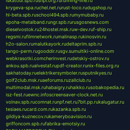
iskatour.spb.ru
snpi.org.ru
running-line.ru
krygeva-spa.ru
chel.net.ru
rust-loco.ru
dugshop.ru
hl-beta.spb.ru
school494.spb.ru
mymubaby.ru
epoha-metalband.ru
ngr.spb.ru
rusgosnews.com
dieselvostok.ru
24hostel.msk.ru
w-dev.ru
f-ship.ru
regsmi.ru
filmnetwork.ru
malinasp.ru
kinosvin.ru
h2o-salon.ru
malutkayork.ru
deltaprim.spb.ru
tango-perm.ru
gooddir.ru
sgv.su
multiki-online.com
webkrasotki.com
cherinvest.ru
detskiy-ostrov.ru
ankou.spb.ru
alvesta1.ru
pdf-creator.ru
nix-files.org.ru
sakhatoday.ru
elektrikersymboler.ru
sputnikyes.ru
golf2club.msk.ru
aeforums.ru
zallclub.ru
multimodal.msk.ru
habaigry.ru
haikko.ru
sobakopedia.ru
isz-fest.ru
ewnc.info
screensaver-clock.net.ru
volnav.spb.ru
comnat.ru
npf.net.ru
7bit.pp.ru
kalugatur.ru
tesiaes.ru
card.com.ru
kazanka.spb.ru
gildiya-kuznecov.ru
kameryboavision.ru
griffoncom.spb.ru
fabrika-emotsiy.ru