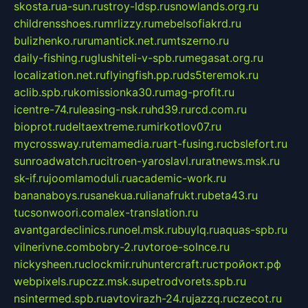
skosta.ru
a-sun.ru
stroy-ldsp.ru
snowlands.org.ru
childrensshoes.ru
mrlizzy.ru
mebelsofiakrd.ru
bulizhenko.ru
rumantick.net.ru
mtszerno.ru
daily-fishing.ru
glushiteli-v-spb.ru
megasat.org.ru
localization.net.ru
flyingfish.pp.ru
ds5teremok.ru
aclib.spb.ru
komissionka30.ru
mag-profit.ru
icentre-74.ru
leasing-nsk.ru
hd39.ru
rcd.com.ru
bioprot.ru
deltaextreme.ru
mirkotlov07.ru
mycrossway.ru
temamedia.ru
art-fusing.ru
cbslefort.ru
sunroadwatch.ru
citroen-yaroslavl.ru
ratnews.msk.ru
sk-if.ru
joomlamoduli.ru
academic-work.ru
bananaboys.ru
sanekua.ru
lianafrukt.ru
beta43.ru
tucsonwoori.com
alex-translation.ru
avantgardeclinics.ru
noel.msk.ru
buylq.ru
aquas-spb.ru
vilnerivne.com
bobry-2.ru
vtoroe-solnce.ru
nickysheen.ru
clockmir.ru
huntercraft.ru
стройокт.рф
webpixels.ru
pczz.msk.su
petrodvorets.spb.ru
nsintermed.spb.ru
avtovirazh-24.ru
jazzq.ru
czecot.ru