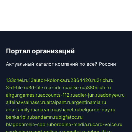
Портал организаций
Актуальный каталог компаний по всей России
133chel.ru
13autor-kolonka.ru
2864420.ru
2rich.ru
3-d-file.ru
3d-file.ru
a-cdc.ru
aalse.ru
a380club.ru
airgungames.ru
accounts-112.ru
adler-jun.ru
adonyev.ru
alfeihavsalnassr.ru
altaipant.ru
argentinamia.ru
aria-family.ru
arkrym.ru
ashanet.ru
belgorod-day.ru
bankaribi.ru
bandamn.ru
bigfatcc.ru
blagodarenie-spb.ru
borodino-media.ru
card-voice.ru
cardvoice.ru
zed-online.ru
zvonitut.ru
zebra-tlt.ru