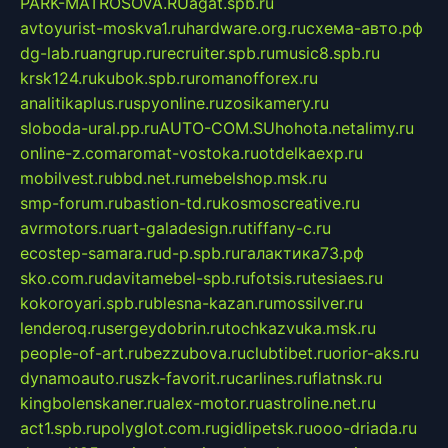
PARK-MATROSOVA.RU
agat.spb.ru
avtoyurist-moskva1.ru
hardware.org.ru
схема-авто.рф
dg-lab.ru
angrup.ru
recruiter.spb.ru
music8.spb.ru
krsk124.ru
kubok.spb.ru
romanofforex.ru
analitikaplus.ru
spyonline.ru
zosikamery.ru
sloboda-ural.pp.ru
AUTO-COM.SU
hohota.net
alimy.ru
online-z.com
aromat-vostoka.ru
otdelkaexp.ru
mobilvest.ru
bbd.net.ru
mebelshop.msk.ru
smp-forum.ru
bastion-td.ru
kosmoscreative.ru
avrmotors.ru
art-galadesign.ru
tiffany-c.ru
ecostep-samara.ru
d-p.spb.ru
галактика73.рф
sko.com.ru
davitamebel-spb.ru
fotsis.ru
tesiaes.ru
kokoroyari.spb.ru
blesna-kazan.ru
mossilver.ru
lenderoq.ru
sergeydobrin.ru
tochkazvuka.msk.ru
people-of-art.ru
bezzubova.ru
clubtibet.ru
orior-aks.ru
dynamoauto.ru
szk-favorit.ru
carlines.ru
flatnsk.ru
kingbolenskaner.ru
alex-motor.ru
astroline.net.ru
act1.spb.ru
polyglot.com.ru
gidlipetsk.ru
ooo-driada.ru