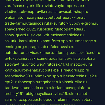
zarafshan.ru
york-life.ru
vintovoykompressor.ru
vladivostok-map.ru
vlknrussia.ru
wasabi-shop.ru
webamator.ru
zaryna.ru
youtubefree.ru
x-ton.ru
trade-farm.ru
tajuncos.ru
taksu.ru
tor-lyubov-i-grom.ru
spayderhed-2022.ru
splclub.ru
stoppamedia.ru
snow-guard.ru
slovar-ivrit.ru
cleanmedicine.ru
shkurki-karakulya.ru
kanotiforet.spb.ru
tutmassage.ru
ecolog.org.ru
praga.spb.ru
falcorussia.ru
autodoctorservis.ru
kamertondom.spb.ru
net-life.net.ru
avto-vozim.ru
sakhcamera.ru
alliance-electro.spb.ru
stroyavt.ru
controlweb1.ru
tdsak74.ru
kinzozo-ru.ru
kvotka.ru
iron-snab.ru
costa-bella.ru
eugrus.pp.ru
associaciya39.ru
primexpo.spb.ru
bezmorchin.ru
ia2.ru
cpt21.ru
ispecspb.ru
regahost.ru
kolosok-elita.ru
tae-kwon.ru
consrio.com.ru
insiam.ru
avegainfo.ru
archery161.ru
bigencyclica.ru
vlast16.ru
korru.net
sarmiento.spb.su
extelopedia.ru
lammin-suo.spb.ru