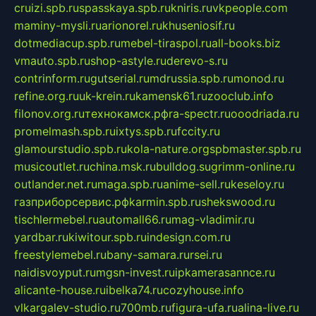
cruizi.spb.ru
spasskaya.spb.ru
kniris.ru
vkpeople.com
maminy-mysli.ru
arionorel.ru
khuseniosif.ru
dotmediacup.spb.ru
mebel-tiraspol.ru
all-books.biz
vmauto.spb.ru
shop-astyle.ru
derevo-s.ru
contrinform.ru
gutserial.ru
mdrussia.spb.ru
monod.ru
refine.org.ru
uk-krein.ru
kamensk61.ru
zooclub.info
filonov.org.ru
технокамск.рф
ra-spectr.ru
ooodriada.ru
promelmash.spb.ru
ixtys.spb.ru
fccity.ru
glamourstudio.spb.ru
kola-nature.org
spbmaster.spb.ru
musicoutlet.ru
china.msk.ru
bulldog.su
grimm-online.ru
outlander.net.ru
maga.spb.ru
anime-sell.ru
keseloy.ru
газприборсервис.рф
karmin.spb.ru
shekswood.ru
tischlermebel.ru
automall66.ru
mag-vladimir.ru
yardbar.ru
kiwitour.spb.ru
indesign.com.ru
freestylemebel.ru
bany-samara.ru
rsei.ru
naidisvoyput.ru
mgsn-invest.ru
ipkamerasannce.ru
alicante-house.ru
ibelka74.ru
cozyhouse.info
vlkargalev-studio.ru
700mb.ru
figura-ufa.ru
alina-live.ru