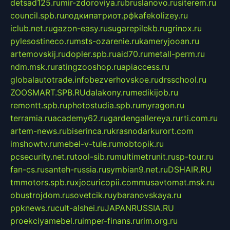
detsad125.ru
mir-zdoroviya.ru
bruslanovo.ru
siterem.ru
council.spb.ru
лодкипатриот.рф
kafekolizey.ru
iclub.net.ru
gazon-easy.ru
sugarepilekb.ru
grinox.ru
pylesostineco.ru
msts-ozarenie.ru
kameryjooan.ru
artemovskij.ru
dopler.spb.ru
aid70.ru
metall-perm.ru
ndm.msk.ru
ratingzooshop.ru
apiaccess.ru
globalautotrade.info
bezverhovskoe.ru
drsschool.ru
ZOOSMART.SPB.RU
dalakony.ru
medikijob.ru
remontt.spb.ru
photostudia.spb.ru
myragon.ru
terramia.ru
academy62.ru
gardengallereya.ru
rti.com.ru
artem-news.ru
biserinca.ru
krasnodarkurort.com
imshowtv.ru
mebel-v-tule.ru
mobtopik.ru
pcsecurity.net.ru
tool-sib.ru
multimetrunit.ru
sp-tour.ru
fan-cs.ru
santeh-russia.ru
symbian9.net.ru
DSHAIR.RU
tmmotors.spb.ru
xjocuricopii.com
musavtomat.msk.ru
obustrojdom.ru
sovetcik.ru
ybaranovskaya.ru
ppknews.ru
cult-alshei.ru
JAPANRUSSIA.RU
proekciyamebel.ru
imper-finans.ru
rim.org.ru