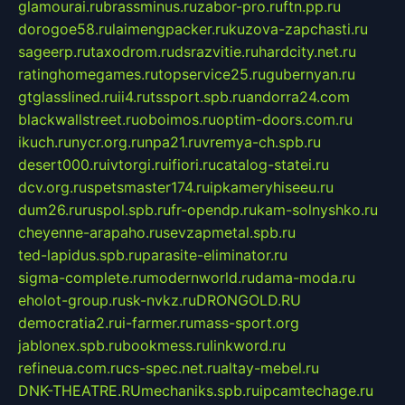
glamourai.ru
brassminus.ru
zabor-pro.ru
ftn.pp.ru
dorogoe58.ru
laimengpacker.ru
kuzova-zapchasti.ru
sageerp.ru
taxodrom.ru
dsrazvitie.ru
hardcity.net.ru
ratinghomegames.ru
topservice25.ru
gubernyan.ru
gtglasslined.ru
ii4.ru
tssport.spb.ru
andorra24.com
blackwallstreet.ru
oboimos.ru
optim-doors.com.ru
ikuch.ru
nycr.org.ru
npa21.ru
vremya-ch.spb.ru
desert000.ru
ivtorgi.ru
ifiori.ru
catalog-statei.ru
dcv.org.ru
spetsmaster174.ru
ipkameryhiseeu.ru
dum26.ru
ruspol.spb.ru
fr-opendp.ru
kam-solnyshko.ru
cheyenne-arapaho.ru
sevzapmetal.spb.ru
ted-lapidus.spb.ru
parasite-eliminator.ru
sigma-complete.ru
modernworld.ru
dama-moda.ru
eholot-group.ru
sk-nvkz.ru
DRONGOLD.RU
democratia2.ru
i-farmer.ru
mass-sport.org
jablonex.spb.ru
bookmess.ru
linkword.ru
refineua.com.ru
cs-spec.net.ru
altay-mebel.ru
DNK-THEATRE.RU
mechaniks.spb.ru
ipcamtechage.ru