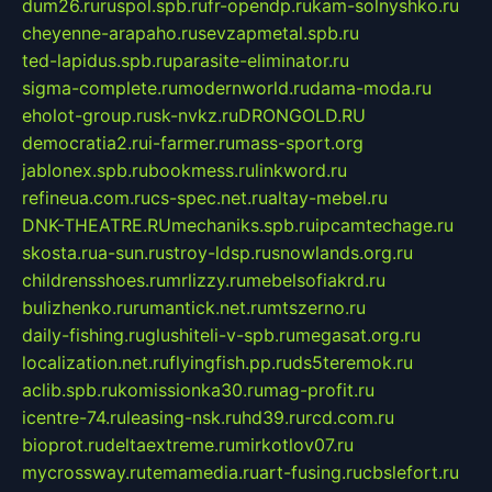
dum26.ru
ruspol.spb.ru
fr-opendp.ru
kam-solnyshko.ru
cheyenne-arapaho.ru
sevzapmetal.spb.ru
ted-lapidus.spb.ru
parasite-eliminator.ru
sigma-complete.ru
modernworld.ru
dama-moda.ru
eholot-group.ru
sk-nvkz.ru
DRONGOLD.RU
democratia2.ru
i-farmer.ru
mass-sport.org
jablonex.spb.ru
bookmess.ru
linkword.ru
refineua.com.ru
cs-spec.net.ru
altay-mebel.ru
DNK-THEATRE.RU
mechaniks.spb.ru
ipcamtechage.ru
skosta.ru
a-sun.ru
stroy-ldsp.ru
snowlands.org.ru
childrensshoes.ru
mrlizzy.ru
mebelsofiakrd.ru
bulizhenko.ru
rumantick.net.ru
mtszerno.ru
daily-fishing.ru
glushiteli-v-spb.ru
megasat.org.ru
localization.net.ru
flyingfish.pp.ru
ds5teremok.ru
aclib.spb.ru
komissionka30.ru
mag-profit.ru
icentre-74.ru
leasing-nsk.ru
hd39.ru
rcd.com.ru
bioprot.ru
deltaextreme.ru
mirkotlov07.ru
mycrossway.ru
temamedia.ru
art-fusing.ru
cbslefort.ru