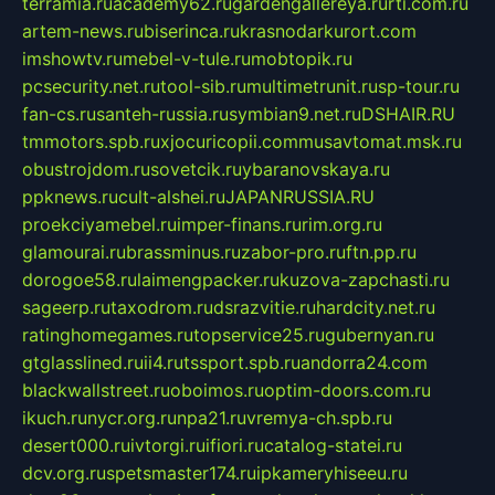
terramia.ru
academy62.ru
gardengallereya.ru
rti.com.ru
artem-news.ru
biserinca.ru
krasnodarkurort.com
imshowtv.ru
mebel-v-tule.ru
mobtopik.ru
pcsecurity.net.ru
tool-sib.ru
multimetrunit.ru
sp-tour.ru
fan-cs.ru
santeh-russia.ru
symbian9.net.ru
DSHAIR.RU
tmmotors.spb.ru
xjocuricopii.com
musavtomat.msk.ru
obustrojdom.ru
sovetcik.ru
ybaranovskaya.ru
ppknews.ru
cult-alshei.ru
JAPANRUSSIA.RU
proekciyamebel.ru
imper-finans.ru
rim.org.ru
glamourai.ru
brassminus.ru
zabor-pro.ru
ftn.pp.ru
dorogoe58.ru
laimengpacker.ru
kuzova-zapchasti.ru
sageerp.ru
taxodrom.ru
dsrazvitie.ru
hardcity.net.ru
ratinghomegames.ru
topservice25.ru
gubernyan.ru
gtglasslined.ru
ii4.ru
tssport.spb.ru
andorra24.com
blackwallstreet.ru
oboimos.ru
optim-doors.com.ru
ikuch.ru
nycr.org.ru
npa21.ru
vremya-ch.spb.ru
desert000.ru
ivtorgi.ru
ifiori.ru
catalog-statei.ru
dcv.org.ru
spetsmaster174.ru
ipkameryhiseeu.ru