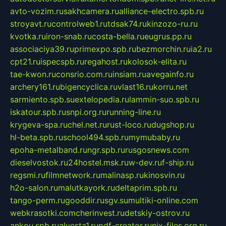
avto-vozim.ru
sakhcamera.ru
alliance-electro.spb.ru
stroyavt.ru
controlweb1.ru
tdsak74.ru
kinzozo-ru.ru
kvotka.ru
iron-snab.ru
costa-bella.ru
eugrus.pp.ru
associaciya39.ru
primexpo.spb.ru
bezmorchin.ru
ia2.ru
cpt21.ru
ispecspb.ru
regahost.ru
kolosok-elita.ru
tae-kwon.ru
consrio.com.ru
insiam.ru
avegainfo.ru
archery161.ru
bigencyclica.ru
vlast16.ru
korru.net
sarmiento.spb.su
extelopedia.ru
lammin-suo.spb.ru
iskatour.spb.ru
snpi.org.ru
running-line.ru
krygeva-spa.ru
chel.net.ru
rust-loco.ru
dugshop.ru
hl-beta.spb.ru
school494.spb.ru
mymubaby.ru
epoha-metalband.ru
ngr.spb.ru
rusgosnews.com
dieselvostok.ru
24hostel.msk.ru
w-dev.ru
f-ship.ru
regsmi.ru
filmnetwork.ru
malinasp.ru
kinosvin.ru
h2o-salon.ru
malutkayork.ru
deltaprim.spb.ru
tango-perm.ru
gooddir.ru
sgv.su
multiki-online.com
webkrasotki.com
cherinvest.ru
detskiy-ostrov.ru
ankou.spb.ru
alvesta1.ru
pdf-creator.ru
nix-files.org.ru