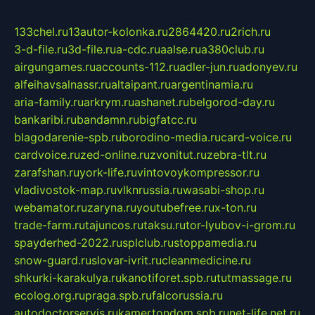
133chel.ru
13autor-kolonka.ru
2864420.ru
2rich.ru
3-d-file.ru
3d-file.ru
a-cdc.ru
aalse.ru
a380club.ru
airgungames.ru
accounts-112.ru
adler-jun.ru
adonyev.ru
alfeihavsalnassr.ru
altaipant.ru
argentinamia.ru
aria-family.ru
arkrym.ru
ashanet.ru
belgorod-day.ru
bankaribi.ru
bandamn.ru
bigfatcc.ru
blagodarenie-spb.ru
borodino-media.ru
card-voice.ru
cardvoice.ru
zed-online.ru
zvonitut.ru
zebra-tlt.ru
zarafshan.ru
york-life.ru
vintovoykompressor.ru
vladivostok-map.ru
vlknrussia.ru
wasabi-shop.ru
webamator.ru
zaryna.ru
youtubefree.ru
x-ton.ru
trade-farm.ru
tajuncos.ru
taksu.ru
tor-lyubov-i-grom.ru
spayderhed-2022.ru
splclub.ru
stoppamedia.ru
snow-guard.ru
slovar-ivrit.ru
cleanmedicine.ru
shkurki-karakulya.ru
kanotiforet.spb.ru
tutmassage.ru
ecolog.org.ru
praga.spb.ru
falcorussia.ru
autodoctorservis.ru
kamertondom.spb.ru
net-life.net.ru