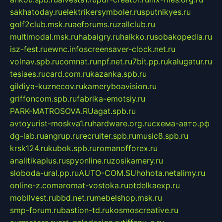
sakhatoday.ru
elektrikersymboler.ru
sputnikyes.ru
golf2club.msk.ru
aeforums.ru
zallclub.ru
multimodal.msk.ru
habaigry.ru
haikko.ru
sobakopedia.ru
isz-fest.ru
ewnc.info
screensaver-clock.net.ru
volnav.spb.ru
comnat.ru
npf.net.ru
7bit.pp.ru
kalugatur.ru
tesiaes.ru
card.com.ru
kazanka.spb.ru
gildiya-kuznecov.ru
kameryboavision.ru
griffoncom.spb.ru
fabrika-emotsiy.ru
PARK-MATROSOVA.RU
agat.spb.ru
avtoyurist-moskva1.ru
hardware.org.ru
схема-авто.рф
dg-lab.ru
angrup.ru
recruiter.spb.ru
music8.spb.ru
krsk124.ru
kubok.spb.ru
romanofforex.ru
analitikaplus.ru
spyonline.ru
zosikamery.ru
sloboda-ural.pp.ru
AUTO-COM.SU
hohota.net
alimy.ru
online-z.com
aromat-vostoka.ru
otdelkaexp.ru
mobilvest.ru
bbd.net.ru
mebelshop.msk.ru
smp-forum.ru
bastion-td.ru
kosmoscreative.ru