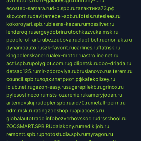
avrmotors.ru
art-galadesign.ru
tiffany-c.ru
ecostep-samara.ru
d-p.spb.ru
галактика73.рф
sko.com.ru
davitamebel-spb.ru
fotsis.ru
tesiaes.ru
kokoroyari.spb.ru
blesna-kazan.ru
mossilver.ru
lenderoq.ru
sergeydobrin.ru
tochkazvuka.msk.ru
people-of-art.ru
bezzubova.ru
clubtibet.ru
orior-aks.ru
dynamoauto.ru
szk-favorit.ru
carlines.ru
flatnsk.ru
kingbolenskaner.ru
alex-motor.ru
astroline.net.ru
act1.spb.ru
polyglot.com.ru
gidlipetsk.ru
ooo-driada.ru
detsad125.ru
mir-zdoroviya.ru
bruslanovo.ru
siterem.ru
council.spb.ru
лодкипатриот.рф
kafekolizey.ru
iclub.net.ru
gazon-easy.ru
sugarepilekb.ru
grinox.ru
pylesostineco.ru
msts-ozarenie.ru
kameryjooan.ru
artemovskij.ru
dopler.spb.ru
aid70.ru
metall-perm.ru
ndm.msk.ru
ratingzooshop.ru
apiaccess.ru
globalautotrade.info
bezverhovskoe.ru
drsschool.ru
ZOOSMART.SPB.RU
dalakony.ru
medikijob.ru
remontt.spb.ru
photostudia.spb.ru
myragon.ru