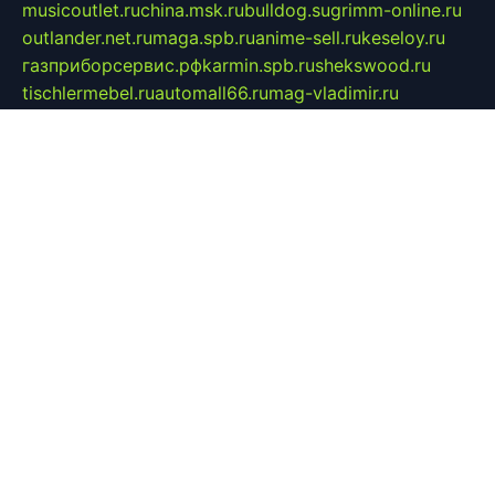
musicoutlet.ru
china.msk.ru
bulldog.su
grimm-online.ru
outlander.net.ru
maga.spb.ru
anime-sell.ru
keseloy.ru
газприборсервис.рф
karmin.spb.ru
shekswood.ru
tischlermebel.ru
automall66.ru
mag-vladimir.ru
yardbar.ru
kiwitour.spb.ru
indesign.com.ru
freestylemebel.ru
bany-samara.ru
rsei.ru
naidisvoyput.ru
mgsn-invest.ru
ipkamerasannce.ru
alicante-house.ru
ibelka74.ru
cozyhouse.info
vlkargalev-studio.ru
700mb.ru
figura-ufa.ru
alina-live.ru
belarusiannews.ru
womenknow.ru
dos-vniimk.ru
sega.net.ru
dv.net.ru
phenomenonsofhistory.com
telesputnik.net.ru
wall.pp.ru
pylesosroidmi.ru
gtc-clan.ru
cligs.ru
bibikazap.ru
popova.org.ru
netwhistler.spb.ru
bellvil.ru
bonzon.ru
iss-vladik.ru
defiparis.net.ru
las-gryzas.ru
amku.ru
electednews.spb.ru
feather.org.ru
spar72.ru
tankiigri.ru
dominus.com.ru
ibtree.ru
sanykool.pp.ru
unixlib.org.ru
menatep.spb.ru
gartenterrassen.ru
printeka.ru