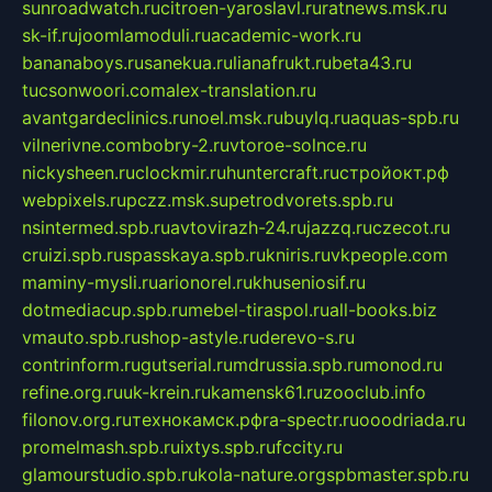
sunroadwatch.ru
citroen-yaroslavl.ru
ratnews.msk.ru
sk-if.ru
joomlamoduli.ru
academic-work.ru
bananaboys.ru
sanekua.ru
lianafrukt.ru
beta43.ru
tucsonwoori.com
alex-translation.ru
avantgardeclinics.ru
noel.msk.ru
buylq.ru
aquas-spb.ru
vilnerivne.com
bobry-2.ru
vtoroe-solnce.ru
nickysheen.ru
clockmir.ru
huntercraft.ru
стройокт.рф
webpixels.ru
pczz.msk.su
petrodvorets.spb.ru
nsintermed.spb.ru
avtovirazh-24.ru
jazzq.ru
czecot.ru
cruizi.spb.ru
spasskaya.spb.ru
kniris.ru
vkpeople.com
maminy-mysli.ru
arionorel.ru
khuseniosif.ru
dotmediacup.spb.ru
mebel-tiraspol.ru
all-books.biz
vmauto.spb.ru
shop-astyle.ru
derevo-s.ru
contrinform.ru
gutserial.ru
mdrussia.spb.ru
monod.ru
refine.org.ru
uk-krein.ru
kamensk61.ru
zooclub.info
filonov.org.ru
технокамск.рф
ra-spectr.ru
ooodriada.ru
promelmash.spb.ru
ixtys.spb.ru
fccity.ru
glamourstudio.spb.ru
kola-nature.org
spbmaster.spb.ru