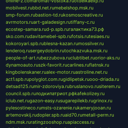
online-z.com
aromat-vostoka.ru
otdelkaexp.ru
mobilvest.ru
bbd.net.ru
mebelshop.msk.ru
smp-forum.ru
bastion-td.ru
kosmoscreative.ru
avrmotors.ru
art-galadesign.ru
tiffany-c.ru
ecostep-samara.ru
d-p.spb.ru
галактика73.рф
sko.com.ru
davitamebel-spb.ru
fotsis.ru
tesiaes.ru
kokoroyari.spb.ru
blesna-kazan.ru
mossilver.ru
lenderoq.ru
sergeydobrin.ru
tochkazvuka.msk.ru
people-of-art.ru
bezzubova.ru
clubtibet.ru
orior-aks.ru
dynamoauto.ru
szk-favorit.ru
carlines.ru
flatnsk.ru
kingbolenskaner.ru
alex-motor.ru
astroline.net.ru
act1.spb.ru
polyglot.com.ru
gidlipetsk.ru
ooo-driada.ru
detsad125.ru
mir-zdoroviya.ru
bruslanovo.ru
siterem.ru
council.spb.ru
лодкипатриот.рф
kafekolizey.ru
iclub.net.ru
gazon-easy.ru
sugarepilekb.ru
grinox.ru
pylesostineco.ru
msts-ozarenie.ru
kameryjooan.ru
artemovskij.ru
dopler.spb.ru
aid70.ru
metall-perm.ru
ndm.msk.ru
ratingzooshop.ru
apiaccess.ru