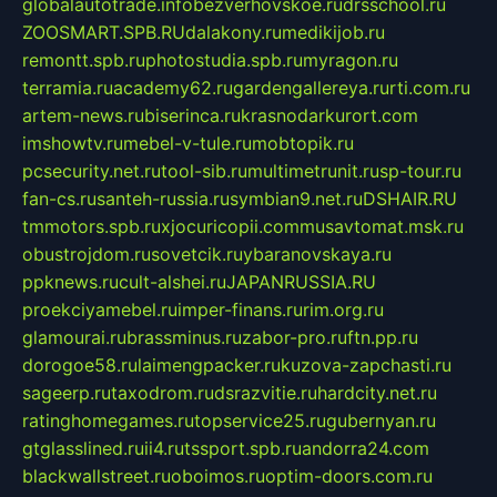
globalautotrade.info
bezverhovskoe.ru
drsschool.ru
ZOOSMART.SPB.RU
dalakony.ru
medikijob.ru
remontt.spb.ru
photostudia.spb.ru
myragon.ru
terramia.ru
academy62.ru
gardengallereya.ru
rti.com.ru
artem-news.ru
biserinca.ru
krasnodarkurort.com
imshowtv.ru
mebel-v-tule.ru
mobtopik.ru
pcsecurity.net.ru
tool-sib.ru
multimetrunit.ru
sp-tour.ru
fan-cs.ru
santeh-russia.ru
symbian9.net.ru
DSHAIR.RU
tmmotors.spb.ru
xjocuricopii.com
musavtomat.msk.ru
obustrojdom.ru
sovetcik.ru
ybaranovskaya.ru
ppknews.ru
cult-alshei.ru
JAPANRUSSIA.RU
proekciyamebel.ru
imper-finans.ru
rim.org.ru
glamourai.ru
brassminus.ru
zabor-pro.ru
ftn.pp.ru
dorogoe58.ru
laimengpacker.ru
kuzova-zapchasti.ru
sageerp.ru
taxodrom.ru
dsrazvitie.ru
hardcity.net.ru
ratinghomegames.ru
topservice25.ru
gubernyan.ru
gtglasslined.ru
ii4.ru
tssport.spb.ru
andorra24.com
blackwallstreet.ru
oboimos.ru
optim-doors.com.ru