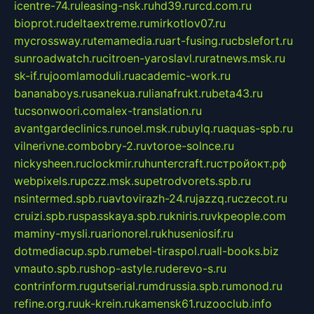
icentre-74.ru
leasing-nsk.ru
hd39.ru
rcd.com.ru
bioprot.ru
deltaextreme.ru
mirkotlov07.ru
mycrossway.ru
temamedia.ru
art-fusing.ru
cbslefort.ru
sunroadwatch.ru
citroen-yaroslavl.ru
ratnews.msk.ru
sk-if.ru
joomlamoduli.ru
academic-work.ru
bananaboys.ru
sanekua.ru
lianafrukt.ru
beta43.ru
tucsonwoori.com
alex-translation.ru
avantgardeclinics.ru
noel.msk.ru
buylq.ru
aquas-spb.ru
vilnerivne.com
bobry-2.ru
vtoroe-solnce.ru
nickysheen.ru
clockmir.ru
huntercraft.ru
стройокт.рф
webpixels.ru
pczz.msk.su
petrodvorets.spb.ru
nsintermed.spb.ru
avtovirazh-24.ru
jazzq.ru
czecot.ru
cruizi.spb.ru
spasskaya.spb.ru
kniris.ru
vkpeople.com
maminy-mysli.ru
arionorel.ru
khuseniosif.ru
dotmediacup.spb.ru
mebel-tiraspol.ru
all-books.biz
vmauto.spb.ru
shop-astyle.ru
derevo-s.ru
contrinform.ru
gutserial.ru
mdrussia.spb.ru
monod.ru
refine.org.ru
uk-krein.ru
kamensk61.ru
zooclub.info