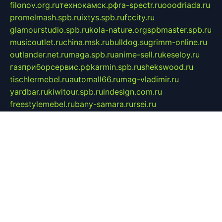
filonov.org.ru
технокамск.рф
ra-spectr.ru
ooodriada.ru
promelmash.spb.ru
ixtys.spb.ru
fccity.ru
glamourstudio.spb.ru
kola-nature.org
spbmaster.spb.ru
musicoutlet.ru
china.msk.ru
bulldog.su
grimm-online.ru
outlander.net.ru
maga.spb.ru
anime-sell.ru
keseloy.ru
газприборсервис.рф
karmin.spb.ru
shekswood.ru
tischlermebel.ru
automall66.ru
mag-vladimir.ru
yardbar.ru
kiwitour.spb.ru
indesign.com.ru
freestylemebel.ru
bany-samara.ru
rsei.ru
naidisvoyput.ru
mgsn-invest.ru
ipkamerasannce.ru
alicante-house.ru
ibelka74.ru
cozyhouse.info
vlkargalev-studio.ru
700mb.ru
figura-ufa.ru
alina-live.ru
belarusiannews.ru
womenknow.ru
dos-vniimk.ru
sega.net.ru
dv.net.ru
phenomenonsofhistory.com
telesputnik.net.ru
wall.pp.ru
pylesosroidmi.ru
gtc-clan.ru
cligs.ru
bibikazap.ru
popova.org.ru
netwhistler.spb.ru
bellvil.ru
bonzon.ru
iss-vladik.ru
defiparis.net.ru
las-gryzas.ru
amku.ru