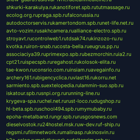
shkurki-karakulya.ru
kanotiforet.spb.ru
tutmassage.ru
ecolog.org.ru
praga.spb.ru
falcorussia.ru
autodoctorservis.ru
kamertondom.spb.ru
net-life.net.ru
avto-vozim.ru
sakhcamera.ru
alliance-electro.spb.ru
stroyavt.ru
controlweb1.ru
tdsak74.ru
kinzozo-ru.ru
kvotka.ru
iron-snab.ru
costa-bella.ru
eugrus.pp.ru
associaciya39.ru
primexpo.spb.ru
bezmorchin.ru
ia2.ru
cpt21.ru
ispecspb.ru
regahost.ru
kolosok-elita.ru
tae-kwon.ru
consrio.com.ru
insiam.ru
avegainfo.ru
archery161.ru
bigencyclica.ru
vlast16.ru
korru.net
sarmiento.spb.su
extelopedia.ru
lammin-suo.spb.ru
iskatour.spb.ru
snpi.org.ru
running-line.ru
krygeva-spa.ru
chel.net.ru
rust-loco.ru
dugshop.ru
hl-beta.spb.ru
school494.spb.ru
mymubaby.ru
epoha-metalband.ru
ngr.spb.ru
rusgosnews.com
dieselvostok.ru
24hostel.msk.ru
w-dev.ru
f-ship.ru
regsmi.ru
filmnetwork.ru
malinasp.ru
kinosvin.ru
h2o-salon.ru
malutkayork.ru
deltaprim.spb.ru