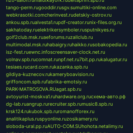
tango-perm.ru
gooddir.ru
sgv.su
multiki-online.com
webkrasotki.com
cherinvest.ru
detskiy-ostrov.ru
ankou.spb.ru
alvesta1.ru
pdf-creator.ru
nix-files.org.ru
sakhatoday.ru
elektrikersymboler.ru
sputnikyes.ru
golf2club.msk.ru
aeforums.ru
zallclub.ru
multimodal.msk.ru
habaigry.ru
haikko.ru
sobakopedia.ru
isz-fest.ru
ewnc.info
screensaver-clock.net.ru
volnav.spb.ru
comnat.ru
npf.net.ru
7bit.pp.ru
kalugatur.ru
tesiaes.ru
card.com.ru
kazanka.spb.ru
gildiya-kuznecov.ru
kameryboavision.ru
griffoncom.spb.ru
fabrika-emotsiy.ru
PARK-MATROSOVA.RU
agat.spb.ru
avtoyurist-moskva1.ru
hardware.org.ru
схема-авто.рф
dg-lab.ru
angrup.ru
recruiter.spb.ru
music8.spb.ru
krsk124.ru
kubok.spb.ru
romanofforex.ru
analitikaplus.ru
spyonline.ru
zosikamery.ru
sloboda-ural.pp.ru
AUTO-COM.SU
hohota.net
alimy.ru