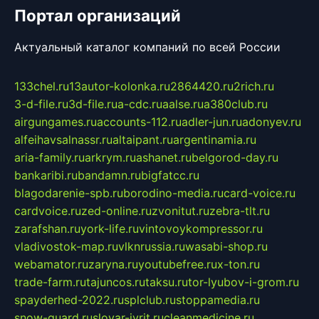
Портал организаций
Актуальный каталог компаний по всей России
133chel.ru
13autor-kolonka.ru
2864420.ru
2rich.ru
3-d-file.ru
3d-file.ru
a-cdc.ru
aalse.ru
a380club.ru
airgungames.ru
accounts-112.ru
adler-jun.ru
adonyev.ru
alfeihavsalnassr.ru
altaipant.ru
argentinamia.ru
aria-family.ru
arkrym.ru
ashanet.ru
belgorod-day.ru
bankaribi.ru
bandamn.ru
bigfatcc.ru
blagodarenie-spb.ru
borodino-media.ru
card-voice.ru
cardvoice.ru
zed-online.ru
zvonitut.ru
zebra-tlt.ru
zarafshan.ru
york-life.ru
vintovoykompressor.ru
vladivostok-map.ru
vlknrussia.ru
wasabi-shop.ru
webamator.ru
zaryna.ru
youtubefree.ru
x-ton.ru
trade-farm.ru
tajuncos.ru
taksu.ru
tor-lyubov-i-grom.ru
spayderhed-2022.ru
splclub.ru
stoppamedia.ru
snow-guard.ru
slovar-ivrit.ru
cleanmedicine.ru