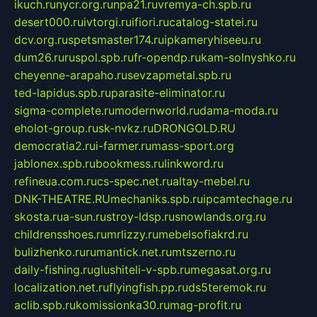
ikuch.ru
nycr.org.ru
npa21.ru
vremya-ch.spb.ru
desert000.ru
ivtorgi.ru
ifiori.ru
catalog-statei.ru
dcv.org.ru
spetsmaster174.ru
ipkameryhiseeu.ru
dum26.ru
ruspol.spb.ru
fr-opendp.ru
kam-solnyshko.ru
cheyenne-arapaho.ru
sevzapmetal.spb.ru
ted-lapidus.spb.ru
parasite-eliminator.ru
sigma-complete.ru
modernworld.ru
dama-moda.ru
eholot-group.ru
sk-nvkz.ru
DRONGOLD.RU
democratia2.ru
i-farmer.ru
mass-sport.org
jablonex.spb.ru
bookmess.ru
linkword.ru
refineua.com.ru
cs-spec.net.ru
altay-mebel.ru
DNK-THEATRE.RU
mechaniks.spb.ru
ipcamtechage.ru
skosta.ru
a-sun.ru
stroy-ldsp.ru
snowlands.org.ru
childrensshoes.ru
mrlizzy.ru
mebelsofiakrd.ru
bulizhenko.ru
rumantick.net.ru
mtszerno.ru
daily-fishing.ru
glushiteli-v-spb.ru
megasat.org.ru
localization.net.ru
flyingfish.pp.ru
ds5teremok.ru
aclib.spb.ru
komissionka30.ru
mag-profit.ru