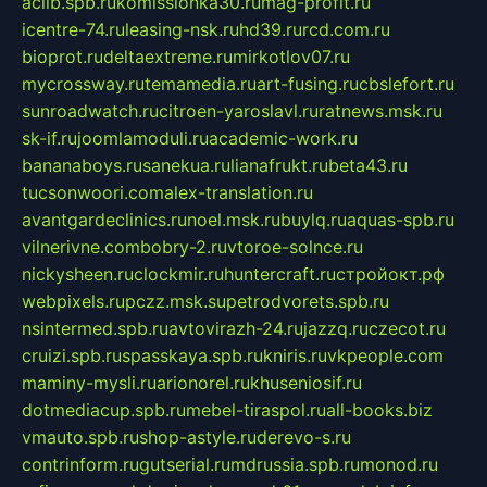
aclib.spb.ru
komissionka30.ru
mag-profit.ru
icentre-74.ru
leasing-nsk.ru
hd39.ru
rcd.com.ru
bioprot.ru
deltaextreme.ru
mirkotlov07.ru
mycrossway.ru
temamedia.ru
art-fusing.ru
cbslefort.ru
sunroadwatch.ru
citroen-yaroslavl.ru
ratnews.msk.ru
sk-if.ru
joomlamoduli.ru
academic-work.ru
bananaboys.ru
sanekua.ru
lianafrukt.ru
beta43.ru
tucsonwoori.com
alex-translation.ru
avantgardeclinics.ru
noel.msk.ru
buylq.ru
aquas-spb.ru
vilnerivne.com
bobry-2.ru
vtoroe-solnce.ru
nickysheen.ru
clockmir.ru
huntercraft.ru
стройокт.рф
webpixels.ru
pczz.msk.su
petrodvorets.spb.ru
nsintermed.spb.ru
avtovirazh-24.ru
jazzq.ru
czecot.ru
cruizi.spb.ru
spasskaya.spb.ru
kniris.ru
vkpeople.com
maminy-mysli.ru
arionorel.ru
khuseniosif.ru
dotmediacup.spb.ru
mebel-tiraspol.ru
all-books.biz
vmauto.spb.ru
shop-astyle.ru
derevo-s.ru
contrinform.ru
gutserial.ru
mdrussia.spb.ru
monod.ru