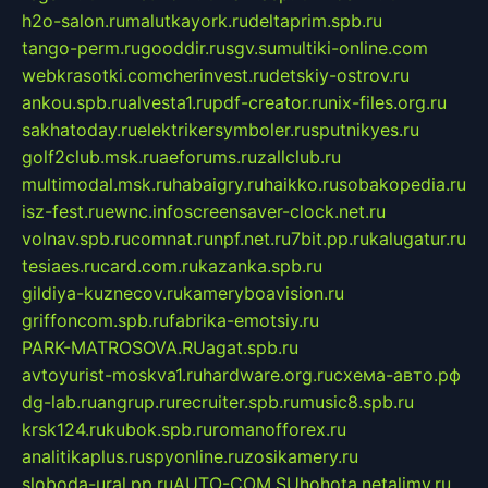
h2o-salon.ru
malutkayork.ru
deltaprim.spb.ru
tango-perm.ru
gooddir.ru
sgv.su
multiki-online.com
webkrasotki.com
cherinvest.ru
detskiy-ostrov.ru
ankou.spb.ru
alvesta1.ru
pdf-creator.ru
nix-files.org.ru
sakhatoday.ru
elektrikersymboler.ru
sputnikyes.ru
golf2club.msk.ru
aeforums.ru
zallclub.ru
multimodal.msk.ru
habaigry.ru
haikko.ru
sobakopedia.ru
isz-fest.ru
ewnc.info
screensaver-clock.net.ru
volnav.spb.ru
comnat.ru
npf.net.ru
7bit.pp.ru
kalugatur.ru
tesiaes.ru
card.com.ru
kazanka.spb.ru
gildiya-kuznecov.ru
kameryboavision.ru
griffoncom.spb.ru
fabrika-emotsiy.ru
PARK-MATROSOVA.RU
agat.spb.ru
avtoyurist-moskva1.ru
hardware.org.ru
схема-авто.рф
dg-lab.ru
angrup.ru
recruiter.spb.ru
music8.spb.ru
krsk124.ru
kubok.spb.ru
romanofforex.ru
analitikaplus.ru
spyonline.ru
zosikamery.ru
sloboda-ural.pp.ru
AUTO-COM.SU
hohota.net
alimy.ru