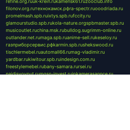
refine.org.ru
uk-krein.ru
kamensk61.ru
zooclub.info
filonov.org.ru
технокамск.рф
ra-spectr.ru
ooodriada.ru
promelmash.spb.ru
ixtys.spb.ru
fccity.ru
glamourstudio.spb.ru
kola-nature.org
spbmaster.spb.ru
musicoutlet.ru
china.msk.ru
bulldog.su
grimm-online.ru
outlander.net.ru
maga.spb.ru
anime-sell.ru
keseloy.ru
газприборсервис.рф
karmin.spb.ru
shekswood.ru
tischlermebel.ru
automall66.ru
mag-vladimir.ru
yardbar.ru
kiwitour.spb.ru
indesign.com.ru
freestylemebel.ru
bany-samara.ru
rsei.ru
naidisvoyput.ru
mgsn-invest.ru
ipkamerasannce.ru
alicante-house.ru
ibelka74.ru
cozyhouse.info
vlkargalev-studio.ru
700mb.ru
figura-ufa.ru
alina-live.ru
belarusiannews.ru
womenknow.ru
dos-vniimk.ru
sega.net.ru
dv.net.ru
phenomenonsofhistory.com
telesputnik.net.ru
wall.pp.ru
pylesosroidmi.ru
gtc-clan.ru
cligs.ru
bibikazap.ru
popova.org.ru
netwhistler.spb.ru
bellvil.ru
bonzon.ru
iss-vladik.ru