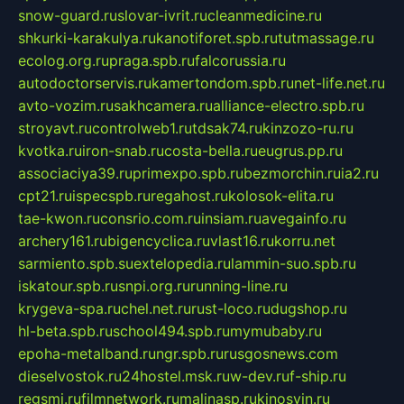
snow-guard.ru
slovar-ivrit.ru
cleanmedicine.ru
shkurki-karakulya.ru
kanotiforet.spb.ru
tutmassage.ru
ecolog.org.ru
praga.spb.ru
falcorussia.ru
autodoctorservis.ru
kamertondom.spb.ru
net-life.net.ru
avto-vozim.ru
sakhcamera.ru
alliance-electro.spb.ru
stroyavt.ru
controlweb1.ru
tdsak74.ru
kinzozo-ru.ru
kvotka.ru
iron-snab.ru
costa-bella.ru
eugrus.pp.ru
associaciya39.ru
primexpo.spb.ru
bezmorchin.ru
ia2.ru
cpt21.ru
ispecspb.ru
regahost.ru
kolosok-elita.ru
tae-kwon.ru
consrio.com.ru
insiam.ru
avegainfo.ru
archery161.ru
bigencyclica.ru
vlast16.ru
korru.net
sarmiento.spb.su
extelopedia.ru
lammin-suo.spb.ru
iskatour.spb.ru
snpi.org.ru
running-line.ru
krygeva-spa.ru
chel.net.ru
rust-loco.ru
dugshop.ru
hl-beta.spb.ru
school494.spb.ru
mymubaby.ru
epoha-metalband.ru
ngr.spb.ru
rusgosnews.com
dieselvostok.ru
24hostel.msk.ru
w-dev.ru
f-ship.ru
regsmi.ru
filmnetwork.ru
malinasp.ru
kinosvin.ru