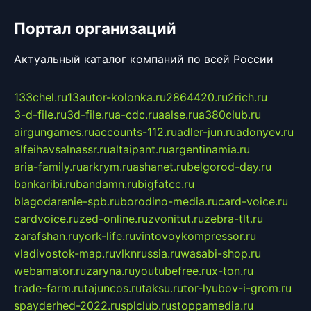
Портал организаций
Актуальный каталог компаний по всей России
133chel.ru
13autor-kolonka.ru
2864420.ru
2rich.ru
3-d-file.ru
3d-file.ru
a-cdc.ru
aalse.ru
a380club.ru
airgungames.ru
accounts-112.ru
adler-jun.ru
adonyev.ru
alfeihavsalnassr.ru
altaipant.ru
argentinamia.ru
aria-family.ru
arkrym.ru
ashanet.ru
belgorod-day.ru
bankaribi.ru
bandamn.ru
bigfatcc.ru
blagodarenie-spb.ru
borodino-media.ru
card-voice.ru
cardvoice.ru
zed-online.ru
zvonitut.ru
zebra-tlt.ru
zarafshan.ru
york-life.ru
vintovoykompressor.ru
vladivostok-map.ru
vlknrussia.ru
wasabi-shop.ru
webamator.ru
zaryna.ru
youtubefree.ru
x-ton.ru
trade-farm.ru
tajuncos.ru
taksu.ru
tor-lyubov-i-grom.ru
spayderhed-2022.ru
splclub.ru
stoppamedia.ru