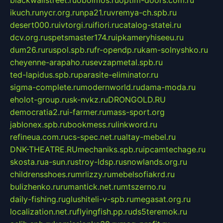
ikuch.ru
nycr.org.ru
npa21.ru
vremya-ch.spb.ru
desert000.ru
ivtorgi.ru
ifiori.ru
catalog-statei.ru
dcv.org.ru
spetsmaster174.ru
ipkameryhiseeu.ru
dum26.ru
ruspol.spb.ru
fr-opendp.ru
kam-solnyshko.ru
cheyenne-arapaho.ru
sevzapmetal.spb.ru
ted-lapidus.spb.ru
parasite-eliminator.ru
sigma-complete.ru
modernworld.ru
dama-moda.ru
eholot-group.ru
sk-nvkz.ru
DRONGOLD.RU
democratia2.ru
i-farmer.ru
mass-sport.org
jablonex.spb.ru
bookmess.ru
linkword.ru
refineua.com.ru
cs-spec.net.ru
altay-mebel.ru
DNK-THEATRE.RU
mechaniks.spb.ru
ipcamtechage.ru
skosta.ru
a-sun.ru
stroy-ldsp.ru
snowlands.org.ru
childrensshoes.ru
mrlizzy.ru
mebelsofiakrd.ru
bulizhenko.ru
rumantick.net.ru
mtszerno.ru
daily-fishing.ru
glushiteli-v-spb.ru
megasat.org.ru
localization.net.ru
flyingfish.pp.ru
ds5teremok.ru