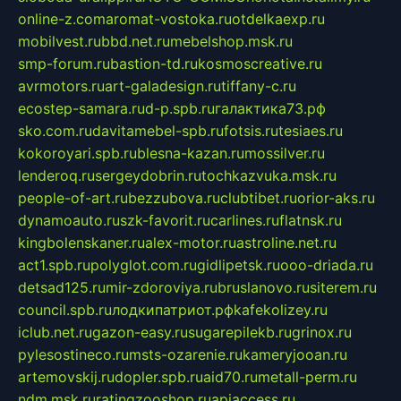
online-z.com
aromat-vostoka.ru
otdelkaexp.ru
mobilvest.ru
bbd.net.ru
mebelshop.msk.ru
smp-forum.ru
bastion-td.ru
kosmoscreative.ru
avrmotors.ru
art-galadesign.ru
tiffany-c.ru
ecostep-samara.ru
d-p.spb.ru
галактика73.рф
sko.com.ru
davitamebel-spb.ru
fotsis.ru
tesiaes.ru
kokoroyari.spb.ru
blesna-kazan.ru
mossilver.ru
lenderoq.ru
sergeydobrin.ru
tochkazvuka.msk.ru
people-of-art.ru
bezzubova.ru
clubtibet.ru
orior-aks.ru
dynamoauto.ru
szk-favorit.ru
carlines.ru
flatnsk.ru
kingbolenskaner.ru
alex-motor.ru
astroline.net.ru
act1.spb.ru
polyglot.com.ru
gidlipetsk.ru
ooo-driada.ru
detsad125.ru
mir-zdoroviya.ru
bruslanovo.ru
siterem.ru
council.spb.ru
лодкипатриот.рф
kafekolizey.ru
iclub.net.ru
gazon-easy.ru
sugarepilekb.ru
grinox.ru
pylesostineco.ru
msts-ozarenie.ru
kameryjooan.ru
artemovskij.ru
dopler.spb.ru
aid70.ru
metall-perm.ru
ndm.msk.ru
ratingzooshop.ru
apiaccess.ru