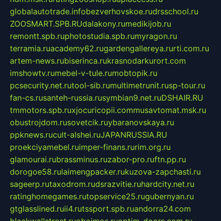
globalautotrade.info
bezverhovskoe.ru
drsschool.ru
ZOOSMART.SPB.RU
dalakony.ru
medikijob.ru
remontt.spb.ru
photostudia.spb.ru
myragon.ru
terramia.ru
academy62.ru
gardengallereya.ru
rti.com.ru
artem-news.ru
biserinca.ru
krasnodarkurort.com
imshowtv.ru
mebel-v-tule.ru
mobtopik.ru
pcsecurity.net.ru
tool-sib.ru
multimetrunit.ru
sp-tour.ru
fan-cs.ru
santeh-russia.ru
symbian9.net.ru
DSHAIR.RU
tmmotors.spb.ru
xjocuricopii.com
musavtomat.msk.ru
obustrojdom.ru
sovetcik.ru
ybaranovskaya.ru
ppknews.ru
cult-alshei.ru
JAPANRUSSIA.RU
proekciyamebel.ru
imper-finans.ru
rim.org.ru
glamourai.ru
brassminus.ru
zabor-pro.ru
ftn.pp.ru
dorogoe58.ru
laimengpacker.ru
kuzova-zapchasti.ru
sageerp.ru
taxodrom.ru
dsrazvitie.ru
hardcity.net.ru
ratinghomegames.ru
topservice25.ru
gubernyan.ru
gtglasslined.ru
ii4.ru
tssport.spb.ru
andorra24.com
blackwallstreet.ru
oboimos.ru
optim-doors.com.ru