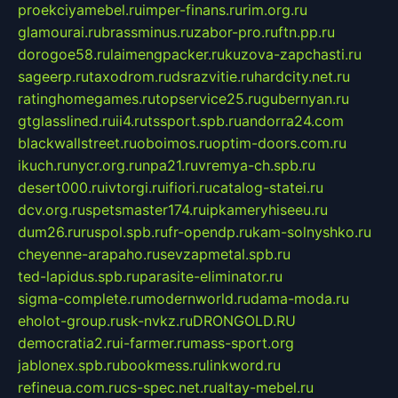
proekciyamebel.ru
imper-finans.ru
rim.org.ru
glamourai.ru
brassminus.ru
zabor-pro.ru
ftn.pp.ru
dorogoe58.ru
laimengpacker.ru
kuzova-zapchasti.ru
sageerp.ru
taxodrom.ru
dsrazvitie.ru
hardcity.net.ru
ratinghomegames.ru
topservice25.ru
gubernyan.ru
gtglasslined.ru
ii4.ru
tssport.spb.ru
andorra24.com
blackwallstreet.ru
oboimos.ru
optim-doors.com.ru
ikuch.ru
nycr.org.ru
npa21.ru
vremya-ch.spb.ru
desert000.ru
ivtorgi.ru
ifiori.ru
catalog-statei.ru
dcv.org.ru
spetsmaster174.ru
ipkameryhiseeu.ru
dum26.ru
ruspol.spb.ru
fr-opendp.ru
kam-solnyshko.ru
cheyenne-arapaho.ru
sevzapmetal.spb.ru
ted-lapidus.spb.ru
parasite-eliminator.ru
sigma-complete.ru
modernworld.ru
dama-moda.ru
eholot-group.ru
sk-nvkz.ru
DRONGOLD.RU
democratia2.ru
i-farmer.ru
mass-sport.org
jablonex.spb.ru
bookmess.ru
linkword.ru
refineua.com.ru
cs-spec.net.ru
altay-mebel.ru