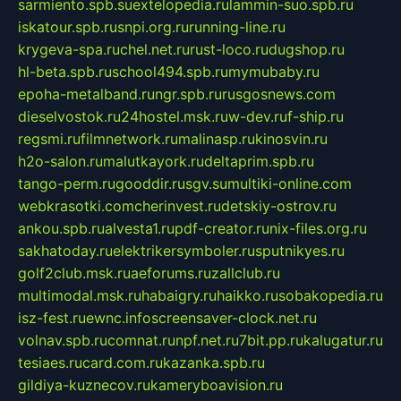
sarmiento.spb.su
extelopedia.ru
lammin-suo.spb.ru
iskatour.spb.ru
snpi.org.ru
running-line.ru
krygeva-spa.ru
chel.net.ru
rust-loco.ru
dugshop.ru
hl-beta.spb.ru
school494.spb.ru
mymubaby.ru
epoha-metalband.ru
ngr.spb.ru
rusgosnews.com
dieselvostok.ru
24hostel.msk.ru
w-dev.ru
f-ship.ru
regsmi.ru
filmnetwork.ru
malinasp.ru
kinosvin.ru
h2o-salon.ru
malutkayork.ru
deltaprim.spb.ru
tango-perm.ru
gooddir.ru
sgv.su
multiki-online.com
webkrasotki.com
cherinvest.ru
detskiy-ostrov.ru
ankou.spb.ru
alvesta1.ru
pdf-creator.ru
nix-files.org.ru
sakhatoday.ru
elektrikersymboler.ru
sputnikyes.ru
golf2club.msk.ru
aeforums.ru
zallclub.ru
multimodal.msk.ru
habaigry.ru
haikko.ru
sobakopedia.ru
isz-fest.ru
ewnc.info
screensaver-clock.net.ru
volnav.spb.ru
comnat.ru
npf.net.ru
7bit.pp.ru
kalugatur.ru
tesiaes.ru
card.com.ru
kazanka.spb.ru
gildiya-kuznecov.ru
kameryboavision.ru