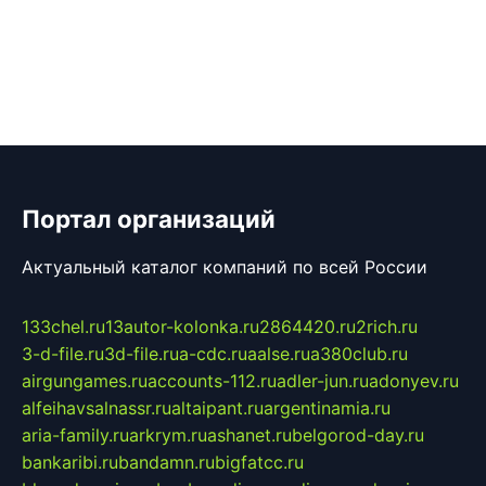
Портал организаций
Актуальный каталог компаний по всей России
133chel.ru
13autor-kolonka.ru
2864420.ru
2rich.ru
3-d-file.ru
3d-file.ru
a-cdc.ru
aalse.ru
a380club.ru
airgungames.ru
accounts-112.ru
adler-jun.ru
adonyev.ru
alfeihavsalnassr.ru
altaipant.ru
argentinamia.ru
aria-family.ru
arkrym.ru
ashanet.ru
belgorod-day.ru
bankaribi.ru
bandamn.ru
bigfatcc.ru