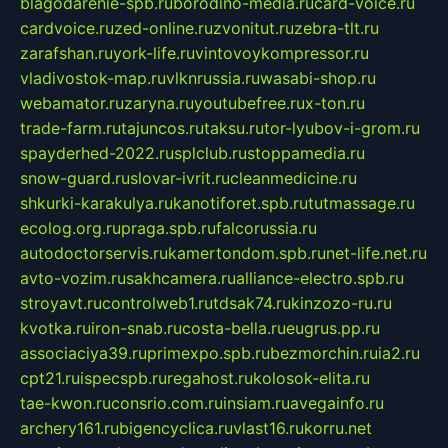
blagodarenie-spb.ru
borodino-media.ru
card-voice.ru
cardvoice.ru
zed-online.ru
zvonitut.ru
zebra-tlt.ru
zarafshan.ru
york-life.ru
vintovoykompressor.ru
vladivostok-map.ru
vlknrussia.ru
wasabi-shop.ru
webamator.ru
zaryna.ru
youtubefree.ru
x-ton.ru
trade-farm.ru
tajuncos.ru
taksu.ru
tor-lyubov-i-grom.ru
spayderhed-2022.ru
splclub.ru
stoppamedia.ru
snow-guard.ru
slovar-ivrit.ru
cleanmedicine.ru
shkurki-karakulya.ru
kanotiforet.spb.ru
tutmassage.ru
ecolog.org.ru
praga.spb.ru
falcorussia.ru
autodoctorservis.ru
kamertondom.spb.ru
net-life.net.ru
avto-vozim.ru
sakhcamera.ru
alliance-electro.spb.ru
stroyavt.ru
controlweb1.ru
tdsak74.ru
kinzozo-ru.ru
kvotka.ru
iron-snab.ru
costa-bella.ru
eugrus.pp.ru
associaciya39.ru
primexpo.spb.ru
bezmorchin.ru
ia2.ru
cpt21.ru
ispecspb.ru
regahost.ru
kolosok-elita.ru
tae-kwon.ru
consrio.com.ru
insiam.ru
avegainfo.ru
archery161.ru
bigencyclica.ru
vlast16.ru
korru.net