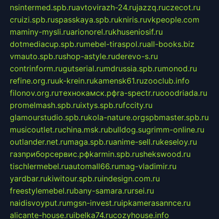
nsintermed.spb.ru
avtovirazh-24.ru
jazzq.ru
czecot.ru
cruizi.spb.ru
spasskaya.spb.ru
kniris.ru
vkpeople.com
maminy-mysli.ru
arionorel.ru
khuseniosif.ru
dotmediacup.spb.ru
mebel-tiraspol.ru
all-books.biz
vmauto.spb.ru
shop-astyle.ru
derevo-s.ru
contrinform.ru
gutserial.ru
mdrussia.spb.ru
monod.ru
refine.org.ru
uk-krein.ru
kamensk61.ru
zooclub.info
filonov.org.ru
технокамск.рф
ra-spectr.ru
ooodriada.ru
promelmash.spb.ru
ixtys.spb.ru
fccity.ru
glamourstudio.spb.ru
kola-nature.org
spbmaster.spb.ru
musicoutlet.ru
china.msk.ru
bulldog.su
grimm-online.ru
outlander.net.ru
maga.spb.ru
anime-sell.ru
keseloy.ru
газприборсервис.рф
karmin.spb.ru
shekswood.ru
tischlermebel.ru
automall66.ru
mag-vladimir.ru
yardbar.ru
kiwitour.spb.ru
indesign.com.ru
freestylemebel.ru
bany-samara.ru
rsei.ru
naidisvoyput.ru
mgsn-invest.ru
ipkamerasannce.ru
alicante-house.ru
ibelka74.ru
cozyhouse.info