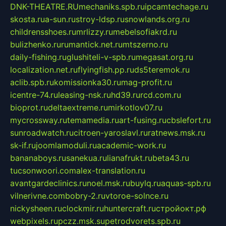
DNK-THEATRE.RU
mechaniks.spb.ru
ipcamtechage.ru
skosta.ru
a-sun.ru
stroy-ldsp.ru
snowlands.org.ru
childrensshoes.ru
mrlizzy.ru
mebelsofiakrd.ru
bulizhenko.ru
rumantick.net.ru
mtszerno.ru
daily-fishing.ru
glushiteli-v-spb.ru
megasat.org.ru
localization.net.ru
flyingfish.pp.ru
ds5teremok.ru
aclib.spb.ru
komissionka30.ru
mag-profit.ru
icentre-74.ru
leasing-nsk.ru
hd39.ru
rcd.com.ru
bioprot.ru
deltaextreme.ru
mirkotlov07.ru
mycrossway.ru
temamedia.ru
art-fusing.ru
cbslefort.ru
sunroadwatch.ru
citroen-yaroslavl.ru
ratnews.msk.ru
sk-if.ru
joomlamoduli.ru
academic-work.ru
bananaboys.ru
sanekua.ru
lianafrukt.ru
beta43.ru
tucsonwoori.com
alex-translation.ru
avantgardeclinics.ru
noel.msk.ru
buylq.ru
aquas-spb.ru
vilnerivne.com
bobry-2.ru
vtoroe-solnce.ru
nickysheen.ru
clockmir.ru
huntercraft.ru
стройокт.рф
webpixels.ru
pczz.msk.su
petrodvorets.spb.ru