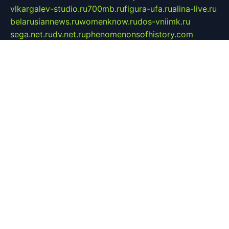
vlkargalev-studio.ru
700mb.ru
figura-ufa.ru
alina-live.ru
belarusiannews.ru
womenknow.ru
dos-vniimk.ru
sega.net.ru
dv.net.ru
phenomenonsofhistory.com
telesputnik.net.ru
wall.pp.ru
pylesosroidmi.ru
gtc-clan.ru
cligs.ru
bibikazap.ru
popova.org.ru
netwhistler.spb.ru
bellvil.ru
bonzon.ru
iss-vladik.ru
defiparis.net.ru
las-gryzas.ru
amku.ru
electednews.spb.ru
feather.org.ru
spar72.ru
tankiigri.ru
dominus.com.ru
ibtree.ru
sanykool.pp.ru
unixlib.org.ru
menatep.spb.ru
gartenterrassen.ru
printeka.ru
skvozilka.com.ru
parkovka-pub.ru
lovemobi.ru
art-ru.ru
emulatorz.com.ru
alucomp.com.ru
tatforum.com.ru
alternativa-profi.ru
dermakler.ru
artsurvey.ru
aredir.ru
khimspas.ru
centr-maxi.ru
2018r.ru
bort-stomer-defort.ru
professional2.ru
gibsons.ru
artselena.ru
art-pilot.ru
ingredient.spb.ru
npfpolimer.spb.ru
argentum.spb.ru
hom-edu.ru
af-num.ru
cashadvanceamericasev.org
trexp.spb.ru