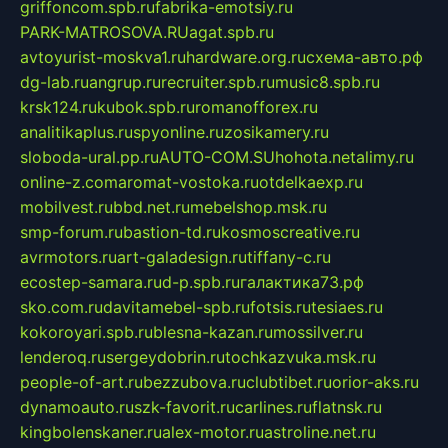
griffoncom.spb.ru
fabrika-emotsiy.ru
PARK-MATROSOVA.RU
agat.spb.ru
avtoyurist-moskva1.ru
hardware.org.ru
схема-авто.рф
dg-lab.ru
angrup.ru
recruiter.spb.ru
music8.spb.ru
krsk124.ru
kubok.spb.ru
romanofforex.ru
analitikaplus.ru
spyonline.ru
zosikamery.ru
sloboda-ural.pp.ru
AUTO-COM.SU
hohota.net
alimy.ru
online-z.com
aromat-vostoka.ru
otdelkaexp.ru
mobilvest.ru
bbd.net.ru
mebelshop.msk.ru
smp-forum.ru
bastion-td.ru
kosmoscreative.ru
avrmotors.ru
art-galadesign.ru
tiffany-c.ru
ecostep-samara.ru
d-p.spb.ru
галактика73.рф
sko.com.ru
davitamebel-spb.ru
fotsis.ru
tesiaes.ru
kokoroyari.spb.ru
blesna-kazan.ru
mossilver.ru
lenderoq.ru
sergeydobrin.ru
tochkazvuka.msk.ru
people-of-art.ru
bezzubova.ru
clubtibet.ru
orior-aks.ru
dynamoauto.ru
szk-favorit.ru
carlines.ru
flatnsk.ru
kingbolenskaner.ru
alex-motor.ru
astroline.net.ru