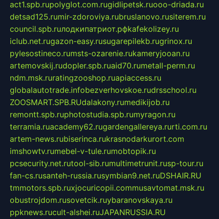
act1.spb.ru
polyglot.com.ru
gidlipetsk.ru
ooo-driada.ru
detsad125.ru
mir-zdoroviya.ru
bruslanovo.ru
siterem.ru
council.spb.ru
лодкипатриот.рф
kafekolizey.ru
iclub.net.ru
gazon-easy.ru
sugarepilekb.ru
grinox.ru
pylesostineco.ru
msts-ozarenie.ru
kameryjooan.ru
artemovskij.ru
dopler.spb.ru
aid70.ru
metall-perm.ru
ndm.msk.ru
ratingzooshop.ru
apiaccess.ru
globalautotrade.info
bezverhovskoe.ru
drsschool.ru
ZOOSMART.SPB.RU
dalakony.ru
medikijob.ru
remontt.spb.ru
photostudia.spb.ru
myragon.ru
terramia.ru
academy62.ru
gardengallereya.ru
rti.com.ru
artem-news.ru
biserinca.ru
krasnodarkurort.com
imshowtv.ru
mebel-v-tule.ru
mobtopik.ru
pcsecurity.net.ru
tool-sib.ru
multimetrunit.ru
sp-tour.ru
fan-cs.ru
santeh-russia.ru
symbian9.net.ru
DSHAIR.RU
tmmotors.spb.ru
xjocuricopii.com
musavtomat.msk.ru
obustrojdom.ru
sovetcik.ru
ybaranovskaya.ru
ppknews.ru
cult-alshei.ru
JAPANRUSSIA.RU