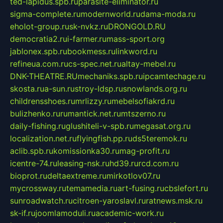
ted-lapidus.spb.ru
parasite-eliminator.ru
sigma-complete.ru
modernworld.ru
dama-moda.ru
eholot-group.ru
sk-nvkz.ru
DRONGOLD.RU
democratia2.ru
i-farmer.ru
mass-sport.org
jablonex.spb.ru
bookmess.ru
linkword.ru
refineua.com.ru
cs-spec.net.ru
altay-mebel.ru
DNK-THEATRE.RU
mechaniks.spb.ru
ipcamtechage.ru
skosta.ru
a-sun.ru
stroy-ldsp.ru
snowlands.org.ru
childrensshoes.ru
mrlizzy.ru
mebelsofiakrd.ru
bulizhenko.ru
rumantick.net.ru
mtszerno.ru
daily-fishing.ru
glushiteli-v-spb.ru
megasat.org.ru
localization.net.ru
flyingfish.pp.ru
ds5teremok.ru
aclib.spb.ru
komissionka30.ru
mag-profit.ru
icentre-74.ru
leasing-nsk.ru
hd39.ru
rcd.com.ru
bioprot.ru
deltaextreme.ru
mirkotlov07.ru
mycrossway.ru
temamedia.ru
art-fusing.ru
cbslefort.ru
sunroadwatch.ru
citroen-yaroslavl.ru
ratnews.msk.ru
sk-if.ru
joomlamoduli.ru
academic-work.ru