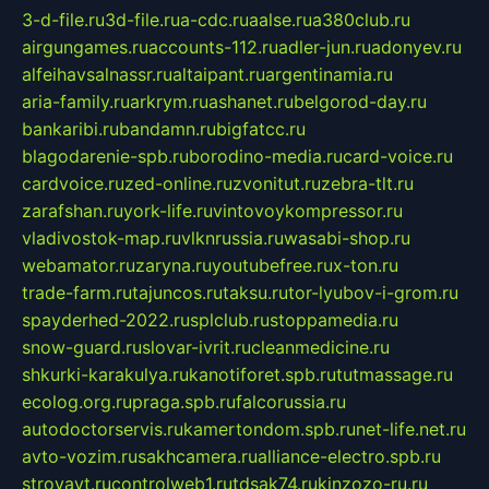
3-d-file.ru
3d-file.ru
a-cdc.ru
aalse.ru
a380club.ru
airgungames.ru
accounts-112.ru
adler-jun.ru
adonyev.ru
alfeihavsalnassr.ru
altaipant.ru
argentinamia.ru
aria-family.ru
arkrym.ru
ashanet.ru
belgorod-day.ru
bankaribi.ru
bandamn.ru
bigfatcc.ru
blagodarenie-spb.ru
borodino-media.ru
card-voice.ru
cardvoice.ru
zed-online.ru
zvonitut.ru
zebra-tlt.ru
zarafshan.ru
york-life.ru
vintovoykompressor.ru
vladivostok-map.ru
vlknrussia.ru
wasabi-shop.ru
webamator.ru
zaryna.ru
youtubefree.ru
x-ton.ru
trade-farm.ru
tajuncos.ru
taksu.ru
tor-lyubov-i-grom.ru
spayderhed-2022.ru
splclub.ru
stoppamedia.ru
snow-guard.ru
slovar-ivrit.ru
cleanmedicine.ru
shkurki-karakulya.ru
kanotiforet.spb.ru
tutmassage.ru
ecolog.org.ru
praga.spb.ru
falcorussia.ru
autodoctorservis.ru
kamertondom.spb.ru
net-life.net.ru
avto-vozim.ru
sakhcamera.ru
alliance-electro.spb.ru
stroyavt.ru
controlweb1.ru
tdsak74.ru
kinzozo-ru.ru