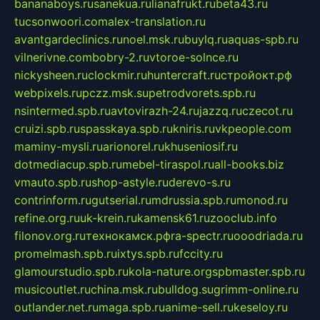
bananaboys.ru
sanekua.ru
lianafrukt.ru
beta43.ru
tucsonwoori.com
alex-translation.ru
avantgardeclinics.ru
noel.msk.ru
buylq.ru
aquas-spb.ru
vilnerivne.com
bobry-2.ru
vtoroe-solnce.ru
nickysheen.ru
clockmir.ru
huntercraft.ru
стройокт.рф
webpixels.ru
pczz.msk.su
petrodvorets.spb.ru
nsintermed.spb.ru
avtovirazh-24.ru
jazzq.ru
czecot.ru
cruizi.spb.ru
spasskaya.spb.ru
kniris.ru
vkpeople.com
maminy-mysli.ru
arionorel.ru
khuseniosif.ru
dotmediacup.spb.ru
mebel-tiraspol.ru
all-books.biz
vmauto.spb.ru
shop-astyle.ru
derevo-s.ru
contrinform.ru
gutserial.ru
mdrussia.spb.ru
monod.ru
refine.org.ru
uk-krein.ru
kamensk61.ru
zooclub.info
filonov.org.ru
технокамск.рф
ra-spectr.ru
ooodriada.ru
promelmash.spb.ru
ixtys.spb.ru
fccity.ru
glamourstudio.spb.ru
kola-nature.org
spbmaster.spb.ru
musicoutlet.ru
china.msk.ru
bulldog.su
grimm-online.ru
outlander.net.ru
maga.spb.ru
anime-sell.ru
keseloy.ru