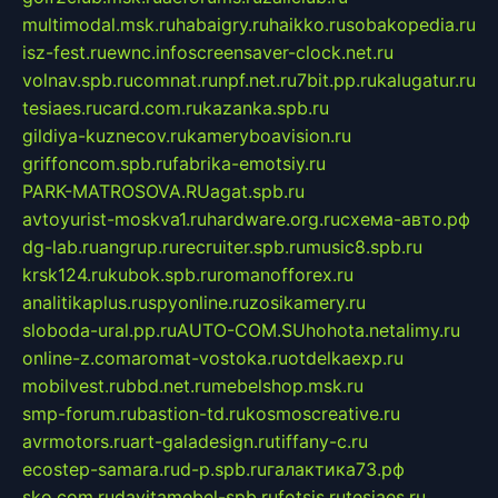
multimodal.msk.ru
habaigry.ru
haikko.ru
sobakopedia.ru
isz-fest.ru
ewnc.info
screensaver-clock.net.ru
volnav.spb.ru
comnat.ru
npf.net.ru
7bit.pp.ru
kalugatur.ru
tesiaes.ru
card.com.ru
kazanka.spb.ru
gildiya-kuznecov.ru
kameryboavision.ru
griffoncom.spb.ru
fabrika-emotsiy.ru
PARK-MATROSOVA.RU
agat.spb.ru
avtoyurist-moskva1.ru
hardware.org.ru
схема-авто.рф
dg-lab.ru
angrup.ru
recruiter.spb.ru
music8.spb.ru
krsk124.ru
kubok.spb.ru
romanofforex.ru
analitikaplus.ru
spyonline.ru
zosikamery.ru
sloboda-ural.pp.ru
AUTO-COM.SU
hohota.net
alimy.ru
online-z.com
aromat-vostoka.ru
otdelkaexp.ru
mobilvest.ru
bbd.net.ru
mebelshop.msk.ru
smp-forum.ru
bastion-td.ru
kosmoscreative.ru
avrmotors.ru
art-galadesign.ru
tiffany-c.ru
ecostep-samara.ru
d-p.spb.ru
галактика73.рф
sko.com.ru
davitamebel-spb.ru
fotsis.ru
tesiaes.ru