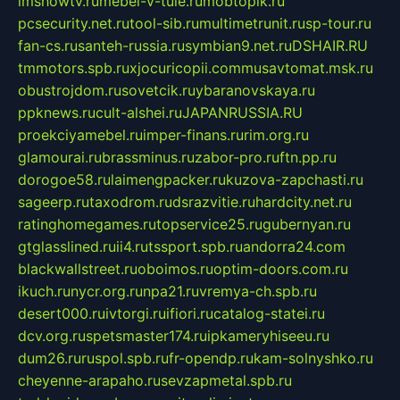
imshowtv.ru
mebel-v-tule.ru
mobtopik.ru
pcsecurity.net.ru
tool-sib.ru
multimetrunit.ru
sp-tour.ru
fan-cs.ru
santeh-russia.ru
symbian9.net.ru
DSHAIR.RU
tmmotors.spb.ru
xjocuricopii.com
musavtomat.msk.ru
obustrojdom.ru
sovetcik.ru
ybaranovskaya.ru
ppknews.ru
cult-alshei.ru
JAPANRUSSIA.RU
proekciyamebel.ru
imper-finans.ru
rim.org.ru
glamourai.ru
brassminus.ru
zabor-pro.ru
ftn.pp.ru
dorogoe58.ru
laimengpacker.ru
kuzova-zapchasti.ru
sageerp.ru
taxodrom.ru
dsrazvitie.ru
hardcity.net.ru
ratinghomegames.ru
topservice25.ru
gubernyan.ru
gtglasslined.ru
ii4.ru
tssport.spb.ru
andorra24.com
blackwallstreet.ru
oboimos.ru
optim-doors.com.ru
ikuch.ru
nycr.org.ru
npa21.ru
vremya-ch.spb.ru
desert000.ru
ivtorgi.ru
ifiori.ru
catalog-statei.ru
dcv.org.ru
spetsmaster174.ru
ipkameryhiseeu.ru
dum26.ru
ruspol.spb.ru
fr-opendp.ru
kam-solnyshko.ru
cheyenne-arapaho.ru
sevzapmetal.spb.ru