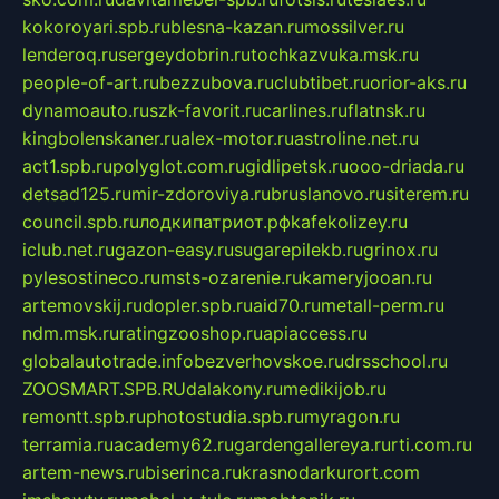
kokoroyari.spb.ru
blesna-kazan.ru
mossilver.ru
lenderoq.ru
sergeydobrin.ru
tochkazvuka.msk.ru
people-of-art.ru
bezzubova.ru
clubtibet.ru
orior-aks.ru
dynamoauto.ru
szk-favorit.ru
carlines.ru
flatnsk.ru
kingbolenskaner.ru
alex-motor.ru
astroline.net.ru
act1.spb.ru
polyglot.com.ru
gidlipetsk.ru
ooo-driada.ru
detsad125.ru
mir-zdoroviya.ru
bruslanovo.ru
siterem.ru
council.spb.ru
лодкипатриот.рф
kafekolizey.ru
iclub.net.ru
gazon-easy.ru
sugarepilekb.ru
grinox.ru
pylesostineco.ru
msts-ozarenie.ru
kameryjooan.ru
artemovskij.ru
dopler.spb.ru
aid70.ru
metall-perm.ru
ndm.msk.ru
ratingzooshop.ru
apiaccess.ru
globalautotrade.info
bezverhovskoe.ru
drsschool.ru
ZOOSMART.SPB.RU
dalakony.ru
medikijob.ru
remontt.spb.ru
photostudia.spb.ru
myragon.ru
terramia.ru
academy62.ru
gardengallereya.ru
rti.com.ru
artem-news.ru
biserinca.ru
krasnodarkurort.com