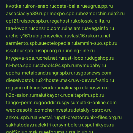
kvotka.ru
iron-snab.ru
costa-bella.ru
eugrus.pp.ru
associaciya39.ru
primexpo.spb.ru
bezmorchin.ru
ia2.ru
cpt21.ru
ispecspb.ru
regahost.ru
kolosok-elita.ru
tae-kwon.ru
consrio.com.ru
insiam.ru
avegainfo.ru
archery161.ru
bigencyclica.ru
vlast16.ru
korru.net
sarmiento.spb.su
extelopedia.ru
lammin-suo.spb.ru
iskatour.spb.ru
snpi.org.ru
running-line.ru
krygeva-spa.ru
chel.net.ru
rust-loco.ru
dugshop.ru
hl-beta.spb.ru
school494.spb.ru
mymubaby.ru
epoha-metalband.ru
ngr.spb.ru
rusgosnews.com
dieselvostok.ru
24hostel.msk.ru
w-dev.ru
f-ship.ru
regsmi.ru
filmnetwork.ru
malinasp.ru
kinosvin.ru
h2o-salon.ru
malutkayork.ru
deltaprim.spb.ru
tango-perm.ru
gooddir.ru
sgv.su
multiki-online.com
webkrasotki.com
cherinvest.ru
detskiy-ostrov.ru
ankou.spb.ru
alvesta1.ru
pdf-creator.ru
nix-files.org.ru
sakhatoday.ru
elektrikersymboler.ru
sputnikyes.ru
golf2club.msk.ru
aeforums.ru
zallclub.ru