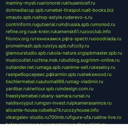
maminy-mysli.ru
arionorel.ru
khuseniosif.ru
dotmediacup.spb.ru
mebel-tiraspol.ru
all-books.biz
vmauto.spb.ru
shop-astyle.ru
derevo-s.ru
contrinform.ru
gutserial.ru
mdrussia.spb.ru
monod.ru
refine.org.ru
uk-krein.ru
kamensk61.ru
zooclub.info
filonov.org.ru
технокамск.рф
ra-spectr.ru
ooodriada.ru
promelmash.spb.ru
ixtys.spb.ru
fccity.ru
glamourstudio.spb.ru
kola-nature.org
spbmaster.spb.ru
musicoutlet.ru
china.msk.ru
bulldog.su
grimm-online.ru
outlander.net.ru
maga.spb.ru
anime-sell.ru
keseloy.ru
газприборсервис.рф
karmin.spb.ru
shekswood.ru
tischlermebel.ru
automall66.ru
mag-vladimir.ru
yardbar.ru
kiwitour.spb.ru
indesign.com.ru
freestylemebel.ru
bany-samara.ru
rsei.ru
naidisvoyput.ru
mgsn-invest.ru
ipkamerasannce.ru
alicante-house.ru
ibelka74.ru
cozyhouse.info
vlkargalev-studio.ru
700mb.ru
figura-ufa.ru
alina-live.ru
belarusiannews.ru
womenknow.ru
dos-vniimk.ru