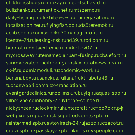
childrensshoes.ru
mrlizzy.ru
mebelsofiakrd.ru
bulizhenko.ru
rumantick.net.ru
mtszerno.ru
daily-fishing.ru
glushiteli-v-spb.ru
megasat.org.ru
localization.net.ru
flyingfish.pp.ru
ds5teremok.ru
aclib.spb.ru
komissionka30.ru
mag-profit.ru
icentre-74.ru
leasing-nsk.ru
hd39.ru
rcd.com.ru
bioprot.ru
deltaextreme.ru
mirkotlov07.ru
mycrossway.ru
temamedia.ru
art-fusing.ru
cbslefort.ru
sunroadwatch.ru
citroen-yaroslavl.ru
ratnews.msk.ru
sk-if.ru
joomlamoduli.ru
academic-work.ru
bananaboys.ru
sanekua.ru
lianafrukt.ru
beta43.ru
tucsonwoori.com
alex-translation.ru
avantgardeclinics.ru
noel.msk.ru
buylq.ru
aquas-spb.ru
vilnerivne.com
bobry-2.ru
vtoroe-solnce.ru
nickysheen.ru
clockmir.ru
huntercraft.ru
стройокт.рф
webpixels.ru
pczz.msk.su
petrodvorets.spb.ru
nsintermed.spb.ru
avtovirazh-24.ru
jazzq.ru
czecot.ru
cruizi.spb.ru
spasskaya.spb.ru
kniris.ru
vkpeople.com