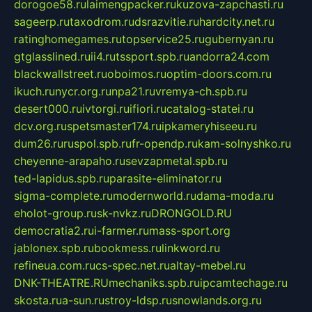
dorogoe58.ru
laimengpacker.ru
kuzova-zapchasti.ru
sageerp.ru
taxodrom.ru
dsrazvitie.ru
hardcity.net.ru
ratinghomegames.ru
topservice25.ru
gubernyan.ru
gtglasslined.ru
ii4.ru
tssport.spb.ru
andorra24.com
blackwallstreet.ru
oboimos.ru
optim-doors.com.ru
ikuch.ru
nycr.org.ru
npa21.ru
vremya-ch.spb.ru
desert000.ru
ivtorgi.ru
ifiori.ru
catalog-statei.ru
dcv.org.ru
spetsmaster174.ru
ipkameryhiseeu.ru
dum26.ru
ruspol.spb.ru
fr-opendp.ru
kam-solnyshko.ru
cheyenne-arapaho.ru
sevzapmetal.spb.ru
ted-lapidus.spb.ru
parasite-eliminator.ru
sigma-complete.ru
modernworld.ru
dama-moda.ru
eholot-group.ru
sk-nvkz.ru
DRONGOLD.RU
democratia2.ru
i-farmer.ru
mass-sport.org
jablonex.spb.ru
bookmess.ru
linkword.ru
refineua.com.ru
cs-spec.net.ru
altay-mebel.ru
DNK-THEATRE.RU
mechaniks.spb.ru
ipcamtechage.ru
skosta.ru
a-sun.ru
stroy-ldsp.ru
snowlands.org.ru