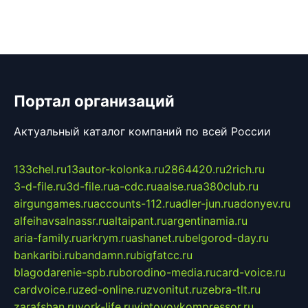
Портал организаций
Актуальный каталог компаний по всей России
133chel.ru
13autor-kolonka.ru
2864420.ru
2rich.ru
3-d-file.ru
3d-file.ru
a-cdc.ru
aalse.ru
a380club.ru
airgungames.ru
accounts-112.ru
adler-jun.ru
adonyev.ru
alfeihavsalnassr.ru
altaipant.ru
argentinamia.ru
aria-family.ru
arkrym.ru
ashanet.ru
belgorod-day.ru
bankaribi.ru
bandamn.ru
bigfatcc.ru
blagodarenie-spb.ru
borodino-media.ru
card-voice.ru
cardvoice.ru
zed-online.ru
zvonitut.ru
zebra-tlt.ru
zarafshan.ru
york-life.ru
vintovoykompressor.ru