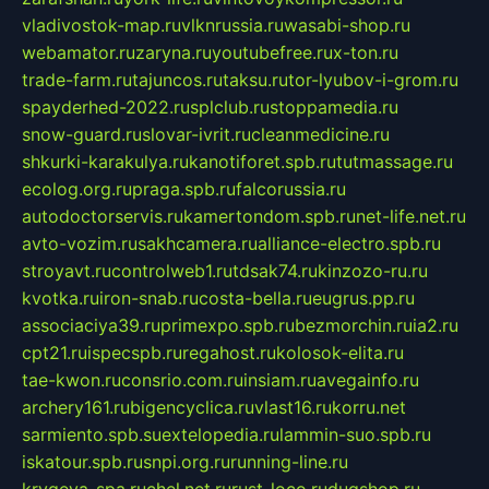
vladivostok-map.ru
vlknrussia.ru
wasabi-shop.ru
webamator.ru
zaryna.ru
youtubefree.ru
x-ton.ru
trade-farm.ru
tajuncos.ru
taksu.ru
tor-lyubov-i-grom.ru
spayderhed-2022.ru
splclub.ru
stoppamedia.ru
snow-guard.ru
slovar-ivrit.ru
cleanmedicine.ru
shkurki-karakulya.ru
kanotiforet.spb.ru
tutmassage.ru
ecolog.org.ru
praga.spb.ru
falcorussia.ru
autodoctorservis.ru
kamertondom.spb.ru
net-life.net.ru
avto-vozim.ru
sakhcamera.ru
alliance-electro.spb.ru
stroyavt.ru
controlweb1.ru
tdsak74.ru
kinzozo-ru.ru
kvotka.ru
iron-snab.ru
costa-bella.ru
eugrus.pp.ru
associaciya39.ru
primexpo.spb.ru
bezmorchin.ru
ia2.ru
cpt21.ru
ispecspb.ru
regahost.ru
kolosok-elita.ru
tae-kwon.ru
consrio.com.ru
insiam.ru
avegainfo.ru
archery161.ru
bigencyclica.ru
vlast16.ru
korru.net
sarmiento.spb.su
extelopedia.ru
lammin-suo.spb.ru
iskatour.spb.ru
snpi.org.ru
running-line.ru