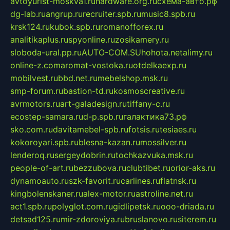
avtoyurist-moskva1.ru
hardware.org.ru
схема-авто.рф
dg-lab.ru
angrup.ru
recruiter.spb.ru
music8.spb.ru
krsk124.ru
kubok.spb.ru
romanofforex.ru
analitikaplus.ru
spyonline.ru
zosikamery.ru
sloboda-ural.pp.ru
AUTO-COM.SU
hohota.net
alimy.ru
online-z.com
aromat-vostoka.ru
otdelkaexp.ru
mobilvest.ru
bbd.net.ru
mebelshop.msk.ru
smp-forum.ru
bastion-td.ru
kosmoscreative.ru
avrmotors.ru
art-galadesign.ru
tiffany-c.ru
ecostep-samara.ru
d-p.spb.ru
галактика73.рф
sko.com.ru
davitamebel-spb.ru
fotsis.ru
tesiaes.ru
kokoroyari.spb.ru
blesna-kazan.ru
mossilver.ru
lenderoq.ru
sergeydobrin.ru
tochkazvuka.msk.ru
people-of-art.ru
bezzubova.ru
clubtibet.ru
orior-aks.ru
dynamoauto.ru
szk-favorit.ru
carlines.ru
flatnsk.ru
kingbolenskaner.ru
alex-motor.ru
astroline.net.ru
act1.spb.ru
polyglot.com.ru
gidlipetsk.ru
ooo-driada.ru
detsad125.ru
mir-zdoroviya.ru
bruslanovo.ru
siterem.ru