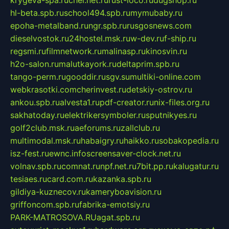
krygeva-spa.ru
chel.net.ru
rust-loco.ru
dugshop.ru
hl-beta.spb.ru
school494.spb.ru
mymubaby.ru
epoha-metalband.ru
ngr.spb.ru
rusgosnews.com
dieselvostok.ru
24hostel.msk.ru
w-dev.ru
f-ship.ru
regsmi.ru
filmnetwork.ru
malinasp.ru
kinosvin.ru
h2o-salon.ru
malutkayork.ru
deltaprim.spb.ru
tango-perm.ru
gooddir.ru
sgv.su
multiki-online.com
webkrasotki.com
cherinvest.ru
detskiy-ostrov.ru
ankou.spb.ru
alvesta1.ru
pdf-creator.ru
nix-files.org.ru
sakhatoday.ru
elektrikersymboler.ru
sputnikyes.ru
golf2club.msk.ru
aeforums.ru
zallclub.ru
multimodal.msk.ru
habaigry.ru
haikko.ru
sobakopedia.ru
isz-fest.ru
ewnc.info
screensaver-clock.net.ru
volnav.spb.ru
comnat.ru
npf.net.ru
7bit.pp.ru
kalugatur.ru
tesiaes.ru
card.com.ru
kazanka.spb.ru
gildiya-kuznecov.ru
kameryboavision.ru
griffoncom.spb.ru
fabrika-emotsiy.ru
PARK-MATROSOVA.RU
agat.spb.ru