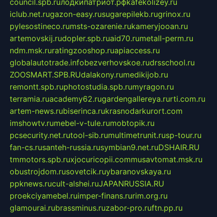
council.spb.ru
лодкипатриот.рф
kafekolizey.ru
iclub.net.ru
gazon-easy.ru
sugarepilekb.ru
grinox.ru
pylesostineco.ru
msts-ozarenie.ru
kameryjooan.ru
artemovskij.ru
dopler.spb.ru
aid70.ru
metall-perm.ru
ndm.msk.ru
ratingzooshop.ru
apiaccess.ru
globalautotrade.info
bezverhovskoe.ru
drsschool.ru
ZOOSMART.SPB.RU
dalakony.ru
medikijob.ru
remontt.spb.ru
photostudia.spb.ru
myragon.ru
terramia.ru
academy62.ru
gardengallereya.ru
rti.com.ru
artem-news.ru
biserinca.ru
krasnodarkurort.com
imshowtv.ru
mebel-v-tule.ru
mobtopik.ru
pcsecurity.net.ru
tool-sib.ru
multimetrunit.ru
sp-tour.ru
fan-cs.ru
santeh-russia.ru
symbian9.net.ru
DSHAIR.RU
tmmotors.spb.ru
xjocuricopii.com
musavtomat.msk.ru
obustrojdom.ru
sovetcik.ru
ybaranovskaya.ru
ppknews.ru
cult-alshei.ru
JAPANRUSSIA.RU
proekciyamebel.ru
imper-finans.ru
rim.org.ru
glamourai.ru
brassminus.ru
zabor-pro.ru
ftn.pp.ru