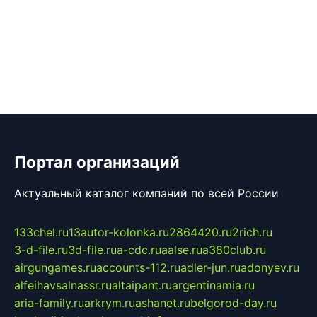
Портал организаций
Актуальный каталог компаний по всей России
133chel.ru
13autor-kolonka.ru
2864420.ru
2rich.ru
3-d-file.ru
3d-file.ru
a-cdc.ru
aalse.ru
a380club.ru
airgungames.ru
accounts-112.ru
adler-jun.ru
adonyev.ru
alfeihavsalnassr.ru
altaipant.ru
argentinamia.ru
aria-family.ru
arkrym.ru
ashanet.ru
belgorod-day.ru