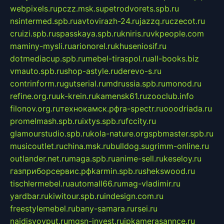
webpixels.ru
pczz.msk.su
petrodvorets.spb.ru
nsintermed.spb.ru
avtovirazh-24.ru
jazzq.ru
czecot.ru
cruizi.spb.ru
spasskaya.spb.ru
kniris.ru
vkpeople.com
maminy-mysli.ru
arionorel.ru
khuseniosif.ru
dotmediacup.spb.ru
mebel-tiraspol.ru
all-books.biz
vmauto.spb.ru
shop-astyle.ru
derevo-s.ru
contrinform.ru
gutserial.ru
mdrussia.spb.ru
monod.ru
refine.org.ru
uk-krein.ru
kamensk61.ru
zooclub.info
filonov.org.ru
технокамск.рф
ra-spectr.ru
ooodriada.ru
promelmash.spb.ru
ixtys.spb.ru
fccity.ru
glamourstudio.spb.ru
kola-nature.org
spbmaster.spb.ru
musicoutlet.ru
china.msk.ru
bulldog.su
grimm-online.ru
outlander.net.ru
maga.spb.ru
anime-sell.ru
keseloy.ru
газприборсервис.рф
karmin.spb.ru
shekswood.ru
tischlermebel.ru
automall66.ru
mag-vladimir.ru
yardbar.ru
kiwitour.spb.ru
indesign.com.ru
freestylemebel.ru
bany-samara.ru
rsei.ru
naidisvoyput.ru
mgsn-invest.ru
ipkamerasannce.ru