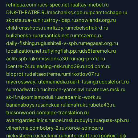
refineua.com.ru
cs-spec.net.ru
altay-mebel.ru
DNK-THEATRE.RU
mechaniks.spb.ru
ipcamtechage.ru
skosta.ru
a-sun.ru
stroy-ldsp.ru
snowlands.org.ru
childrensshoes.ru
mrlizzy.ru
mebelsofiakrd.ru
bulizhenko.ru
rumantick.net.ru
mtszerno.ru
daily-fishing.ru
glushiteli-v-spb.ru
megasat.org.ru
localization.net.ru
flyingfish.pp.ru
ds5teremok.ru
aclib.spb.ru
komissionka30.ru
mag-profit.ru
icentre-74.ru
leasing-nsk.ru
hd39.ru
rcd.com.ru
bioprot.ru
deltaextreme.ru
mirkotlov07.ru
mycrossway.ru
temamedia.ru
art-fusing.ru
cbslefort.ru
sunroadwatch.ru
citroen-yaroslavl.ru
ratnews.msk.ru
sk-if.ru
joomlamoduli.ru
academic-work.ru
bananaboys.ru
sanekua.ru
lianafrukt.ru
beta43.ru
tucsonwoori.com
alex-translation.ru
avantgardeclinics.ru
noel.msk.ru
buylq.ru
aquas-spb.ru
vilnerivne.com
bobry-2.ru
vtoroe-solnce.ru
nickysheen.ru
clockmir.ru
huntercraft.ru
стройокт.рф