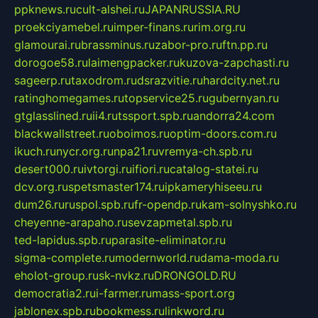
ppknews.ru
cult-alshei.ru
JAPANRUSSIA.RU
proekciyamebel.ru
imper-finans.ru
rim.org.ru
glamourai.ru
brassminus.ru
zabor-pro.ru
ftn.pp.ru
dorogoe58.ru
laimengpacker.ru
kuzova-zapchasti.ru
sageerp.ru
taxodrom.ru
dsrazvitie.ru
hardcity.net.ru
ratinghomegames.ru
topservice25.ru
gubernyan.ru
gtglasslined.ru
ii4.ru
tssport.spb.ru
andorra24.com
blackwallstreet.ru
oboimos.ru
optim-doors.com.ru
ikuch.ru
nycr.org.ru
npa21.ru
vremya-ch.spb.ru
desert000.ru
ivtorgi.ru
ifiori.ru
catalog-statei.ru
dcv.org.ru
spetsmaster174.ru
ipkameryhiseeu.ru
dum26.ru
ruspol.spb.ru
fr-opendp.ru
kam-solnyshko.ru
cheyenne-arapaho.ru
sevzapmetal.spb.ru
ted-lapidus.spb.ru
parasite-eliminator.ru
sigma-complete.ru
modernworld.ru
dama-moda.ru
eholot-group.ru
sk-nvkz.ru
DRONGOLD.RU
democratia2.ru
i-farmer.ru
mass-sport.org
jablonex.spb.ru
bookmess.ru
linkword.ru