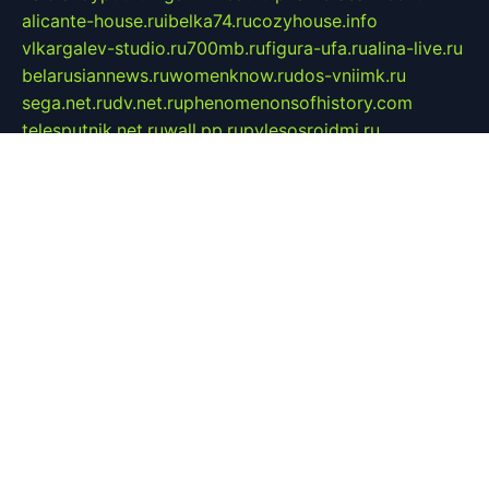
alicante-house.ru
ibelka74.ru
cozyhouse.info
vlkargalev-studio.ru
700mb.ru
figura-ufa.ru
alina-live.ru
belarusiannews.ru
womenknow.ru
dos-vniimk.ru
sega.net.ru
dv.net.ru
phenomenonsofhistory.com
telesputnik.net.ru
wall.pp.ru
pylesosroidmi.ru
gtc-clan.ru
cligs.ru
bibikazap.ru
popova.org.ru
netwhistler.spb.ru
bellvil.ru
bonzon.ru
iss-vladik.ru
defiparis.net.ru
las-gryzas.ru
amku.ru
electednews.spb.ru
feather.org.ru
spar72.ru
tankiigri.ru
dominus.com.ru
ibtree.ru
sanykool.pp.ru
unixlib.org.ru
menatep.spb.ru
gartenterrassen.ru
printeka.ru
skvozilka.com.ru
parkovka-pub.ru
lovemobi.ru
art-ru.ru
emulatorz.com.ru
alucomp.com.ru
tatforum.com.ru
alternativa-profi.ru
dermakler.ru
artsurvey.ru
aredir.ru
khimspas.ru
centr-maxi.ru
2018r.ru
bort-stomer-defort.ru
professional2.ru
gibsons.ru
artselena.ru
art-pilot.ru
ingredient.spb.ru
npfpolimer.spb.ru
argentum.spb.ru
hom-edu.ru