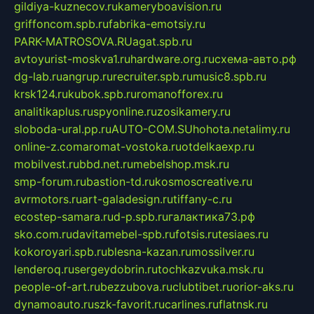
gildiya-kuznecov.ru
kameryboavision.ru
griffoncom.spb.ru
fabrika-emotsiy.ru
PARK-MATROSOVA.RU
agat.spb.ru
avtoyurist-moskva1.ru
hardware.org.ru
схема-авто.рф
dg-lab.ru
angrup.ru
recruiter.spb.ru
music8.spb.ru
krsk124.ru
kubok.spb.ru
romanofforex.ru
analitikaplus.ru
spyonline.ru
zosikamery.ru
sloboda-ural.pp.ru
AUTO-COM.SU
hohota.net
alimy.ru
online-z.com
aromat-vostoka.ru
otdelkaexp.ru
mobilvest.ru
bbd.net.ru
mebelshop.msk.ru
smp-forum.ru
bastion-td.ru
kosmoscreative.ru
avrmotors.ru
art-galadesign.ru
tiffany-c.ru
ecostep-samara.ru
d-p.spb.ru
галактика73.рф
sko.com.ru
davitamebel-spb.ru
fotsis.ru
tesiaes.ru
kokoroyari.spb.ru
blesna-kazan.ru
mossilver.ru
lenderoq.ru
sergeydobrin.ru
tochkazvuka.msk.ru
people-of-art.ru
bezzubova.ru
clubtibet.ru
orior-aks.ru
dynamoauto.ru
szk-favorit.ru
carlines.ru
flatnsk.ru