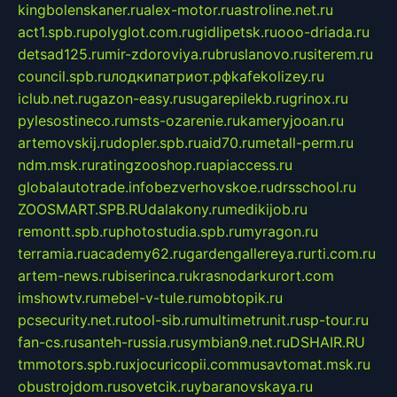
kingbolenskaner.ru
alex-motor.ru
astroline.net.ru
act1.spb.ru
polyglot.com.ru
gidlipetsk.ru
ooo-driada.ru
detsad125.ru
mir-zdoroviya.ru
bruslanovo.ru
siterem.ru
council.spb.ru
лодкипатриот.рф
kafekolizey.ru
iclub.net.ru
gazon-easy.ru
sugarepilekb.ru
grinox.ru
pylesostineco.ru
msts-ozarenie.ru
kameryjooan.ru
artemovskij.ru
dopler.spb.ru
aid70.ru
metall-perm.ru
ndm.msk.ru
ratingzooshop.ru
apiaccess.ru
globalautotrade.info
bezverhovskoe.ru
drsschool.ru
ZOOSMART.SPB.RU
dalakony.ru
medikijob.ru
remontt.spb.ru
photostudia.spb.ru
myragon.ru
terramia.ru
academy62.ru
gardengallereya.ru
rti.com.ru
artem-news.ru
biserinca.ru
krasnodarkurort.com
imshowtv.ru
mebel-v-tule.ru
mobtopik.ru
pcsecurity.net.ru
tool-sib.ru
multimetrunit.ru
sp-tour.ru
fan-cs.ru
santeh-russia.ru
symbian9.net.ru
DSHAIR.RU
tmmotors.spb.ru
xjocuricopii.com
musavtomat.msk.ru
obustrojdom.ru
sovetcik.ru
ybaranovskaya.ru