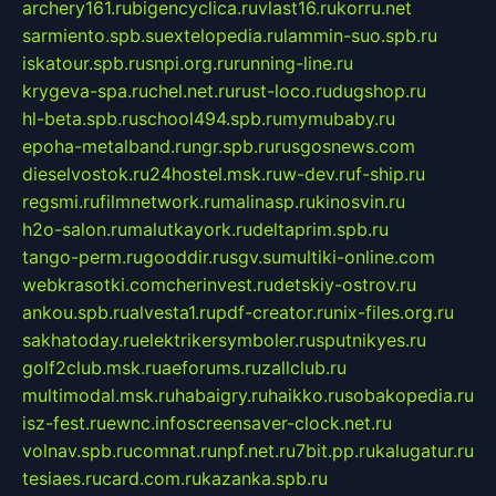
archery161.ru
bigencyclica.ru
vlast16.ru
korru.net
sarmiento.spb.su
extelopedia.ru
lammin-suo.spb.ru
iskatour.spb.ru
snpi.org.ru
running-line.ru
krygeva-spa.ru
chel.net.ru
rust-loco.ru
dugshop.ru
hl-beta.spb.ru
school494.spb.ru
mymubaby.ru
epoha-metalband.ru
ngr.spb.ru
rusgosnews.com
dieselvostok.ru
24hostel.msk.ru
w-dev.ru
f-ship.ru
regsmi.ru
filmnetwork.ru
malinasp.ru
kinosvin.ru
h2o-salon.ru
malutkayork.ru
deltaprim.spb.ru
tango-perm.ru
gooddir.ru
sgv.su
multiki-online.com
webkrasotki.com
cherinvest.ru
detskiy-ostrov.ru
ankou.spb.ru
alvesta1.ru
pdf-creator.ru
nix-files.org.ru
sakhatoday.ru
elektrikersymboler.ru
sputnikyes.ru
golf2club.msk.ru
aeforums.ru
zallclub.ru
multimodal.msk.ru
habaigry.ru
haikko.ru
sobakopedia.ru
isz-fest.ru
ewnc.info
screensaver-clock.net.ru
volnav.spb.ru
comnat.ru
npf.net.ru
7bit.pp.ru
kalugatur.ru
tesiaes.ru
card.com.ru
kazanka.spb.ru