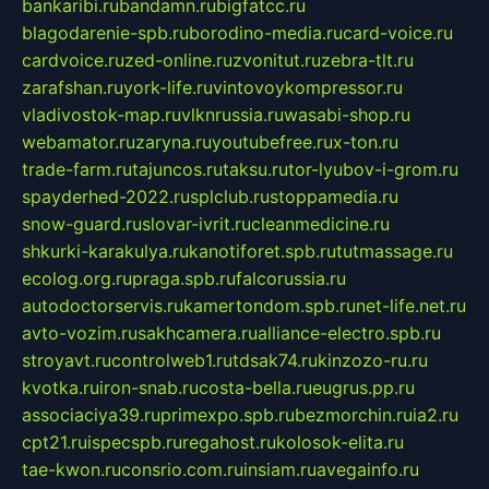
bankaribi.ru
bandamn.ru
bigfatcc.ru
blagodarenie-spb.ru
borodino-media.ru
card-voice.ru
cardvoice.ru
zed-online.ru
zvonitut.ru
zebra-tlt.ru
zarafshan.ru
york-life.ru
vintovoykompressor.ru
vladivostok-map.ru
vlknrussia.ru
wasabi-shop.ru
webamator.ru
zaryna.ru
youtubefree.ru
x-ton.ru
trade-farm.ru
tajuncos.ru
taksu.ru
tor-lyubov-i-grom.ru
spayderhed-2022.ru
splclub.ru
stoppamedia.ru
snow-guard.ru
slovar-ivrit.ru
cleanmedicine.ru
shkurki-karakulya.ru
kanotiforet.spb.ru
tutmassage.ru
ecolog.org.ru
praga.spb.ru
falcorussia.ru
autodoctorservis.ru
kamertondom.spb.ru
net-life.net.ru
avto-vozim.ru
sakhcamera.ru
alliance-electro.spb.ru
stroyavt.ru
controlweb1.ru
tdsak74.ru
kinzozo-ru.ru
kvotka.ru
iron-snab.ru
costa-bella.ru
eugrus.pp.ru
associaciya39.ru
primexpo.spb.ru
bezmorchin.ru
ia2.ru
cpt21.ru
ispecspb.ru
regahost.ru
kolosok-elita.ru
tae-kwon.ru
consrio.com.ru
insiam.ru
avegainfo.ru