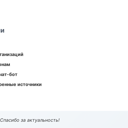
ми
ганизаций
онам
чат-бот
еренные источники
 Спасибо за актуальность!