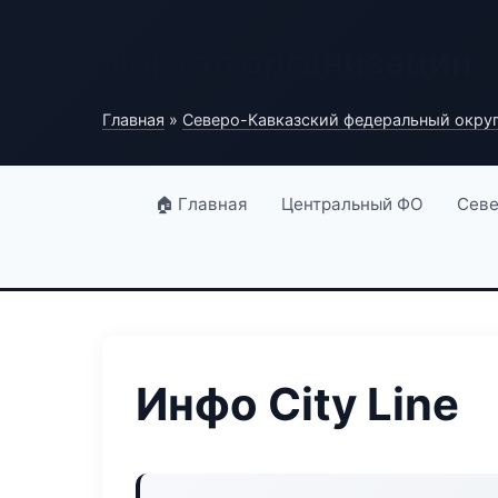
Портал организаций
Главная
»
Северо-Кавказский федеральный окру
🏠 Главная
Центральный ФО
Севе
Инфо City Line