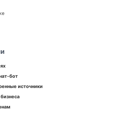
ке
ми
иях
чат-бот
еренные источники
 бизнеса
онам