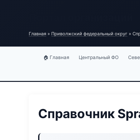
Портал организаций
Главная
»
Приволжский федеральный округ
» Спр
🏠 Главная
Центральный ФО
Севе
Справочник Spr