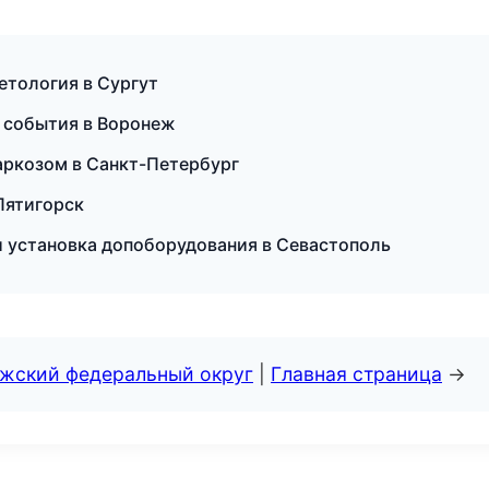
етология в Сургут
и события в Воронеж
наркозом в Санкт-Петербург
 Пятигорск
и установка допоборудования в Севастополь
лжский федеральный округ
|
Главная страница
→