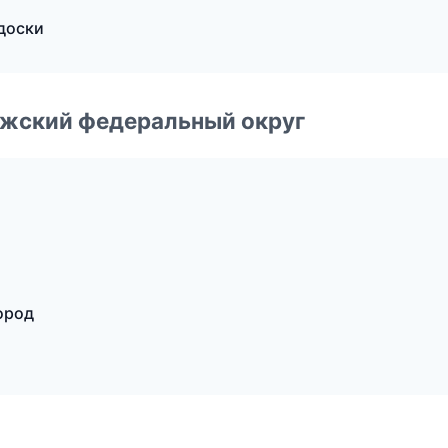
 доски
лжский федеральный округ
ород