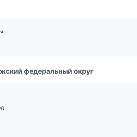
бы
лжский федеральный округ
од