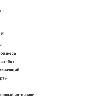
ке
ми
и
 бизнеса
чат-бот
ганизаций
арты
еренные источники