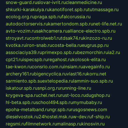
snow-guard.ru
slovar-ivrit.ru
cleanmedicine.ru
shkurki-karakulya.ru
kanotiforet.spb.ru
tutmassage.ru
ecolog.org.ru
praga.spb.ru
falcorussia.ru
autodoctorservis.ru
kamertondom.spb.ru
net-life.net.ru
avto-vozim.ru
sakhcamera.ru
alliance-electro.spb.ru
stroyavt.ru
controlweb1.ru
tdsak74.ru
kinzozo-ru.ru
kvotka.ru
iron-snab.ru
costa-bella.ru
eugrus.pp.ru
associaciya39.ru
primexpo.spb.ru
bezmorchin.ru
ia2.ru
cpt21.ru
ispecspb.ru
regahost.ru
kolosok-elita.ru
tae-kwon.ru
consrio.com.ru
insiam.ru
avegainfo.ru
archery161.ru
bigencyclica.ru
vlast16.ru
korru.net
sarmiento.spb.su
extelopedia.ru
lammin-suo.spb.ru
iskatour.spb.ru
snpi.org.ru
running-line.ru
krygeva-spa.ru
chel.net.ru
rust-loco.ru
dugshop.ru
hl-beta.spb.ru
school494.spb.ru
mymubaby.ru
epoha-metalband.ru
ngr.spb.ru
rusgosnews.com
dieselvostok.ru
24hostel.msk.ru
w-dev.ru
f-ship.ru
regsmi.ru
filmnetwork.ru
malinasp.ru
kinosvin.ru