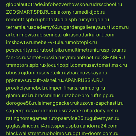
globalautotrade.info
bezverhovskoe.ru
drsschool.ru
ZOOSMART.SPB.RU
dalakony.ru
medikijob.ru
remontt.spb.ru
photostudia.spb.ru
myragon.ru
terramia.ru
academy62.ru
gardengallereya.ru
rti.com.ru
artem-news.ru
biserinca.ru
krasnodarkurort.com
imshowtv.ru
mebel-v-tule.ru
mobtopik.ru
pcsecurity.net.ru
tool-sib.ru
multimetrunit.ru
sp-tour.ru
fan-cs.ru
santeh-russia.ru
symbian9.net.ru
DSHAIR.RU
tmmotors.spb.ru
xjocuricopii.com
musavtomat.msk.ru
obustrojdom.ru
sovetcik.ru
ybaranovskaya.ru
ppknews.ru
cult-alshei.ru
JAPANRUSSIA.RU
proekciyamebel.ru
imper-finans.ru
rim.org.ru
glamourai.ru
brassminus.ru
zabor-pro.ru
ftn.pp.ru
dorogoe58.ru
laimengpacker.ru
kuzova-zapchasti.ru
sageerp.ru
taxodrom.ru
dsrazvitie.ru
hardcity.net.ru
ratinghomegames.ru
topservice25.ru
gubernyan.ru
gtglasslined.ru
ii4.ru
tssport.spb.ru
andorra24.com
blackwallstreet.ru
oboimos.ru
optim-doors.com.ru