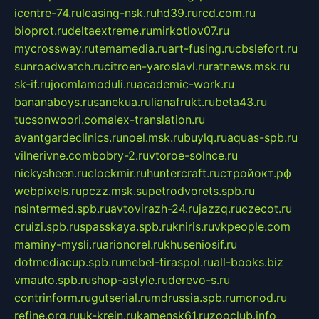
icentre-74.ru
leasing-nsk.ru
hd39.ru
rcd.com.ru
bioprot.ru
deltaextreme.ru
mirkotlov07.ru
mycrossway.ru
temamedia.ru
art-fusing.ru
cbslefort.ru
sunroadwatch.ru
citroen-yaroslavl.ru
ratnews.msk.ru
sk-if.ru
joomlamoduli.ru
academic-work.ru
bananaboys.ru
sanekua.ru
lianafrukt.ru
beta43.ru
tucsonwoori.com
alex-translation.ru
avantgardeclinics.ru
noel.msk.ru
buylq.ru
aquas-spb.ru
vilnerivne.com
bobry-2.ru
vtoroe-solnce.ru
nickysheen.ru
clockmir.ru
huntercraft.ru
стройокт.рф
webpixels.ru
pczz.msk.su
petrodvorets.spb.ru
nsintermed.spb.ru
avtovirazh-24.ru
jazzq.ru
czecot.ru
cruizi.spb.ru
spasskaya.spb.ru
kniris.ru
vkpeople.com
maminy-mysli.ru
arionorel.ru
khuseniosif.ru
dotmediacup.spb.ru
mebel-tiraspol.ru
all-books.biz
vmauto.spb.ru
shop-astyle.ru
derevo-s.ru
contrinform.ru
gutserial.ru
mdrussia.spb.ru
monod.ru
refine.org.ru
uk-krein.ru
kamensk61.ru
zooclub.info