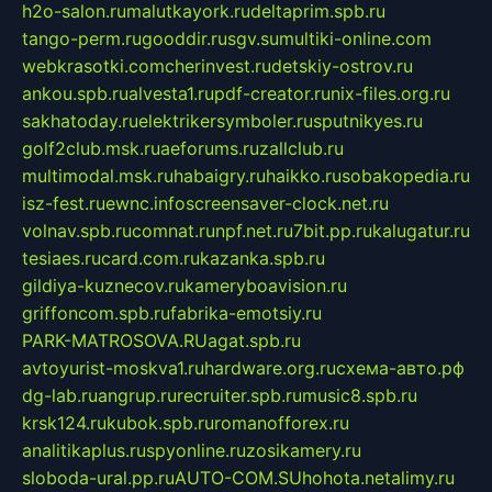
h2o-salon.ru
malutkayork.ru
deltaprim.spb.ru
tango-perm.ru
gooddir.ru
sgv.su
multiki-online.com
webkrasotki.com
cherinvest.ru
detskiy-ostrov.ru
ankou.spb.ru
alvesta1.ru
pdf-creator.ru
nix-files.org.ru
sakhatoday.ru
elektrikersymboler.ru
sputnikyes.ru
golf2club.msk.ru
aeforums.ru
zallclub.ru
multimodal.msk.ru
habaigry.ru
haikko.ru
sobakopedia.ru
isz-fest.ru
ewnc.info
screensaver-clock.net.ru
volnav.spb.ru
comnat.ru
npf.net.ru
7bit.pp.ru
kalugatur.ru
tesiaes.ru
card.com.ru
kazanka.spb.ru
gildiya-kuznecov.ru
kameryboavision.ru
griffoncom.spb.ru
fabrika-emotsiy.ru
PARK-MATROSOVA.RU
agat.spb.ru
avtoyurist-moskva1.ru
hardware.org.ru
схема-авто.рф
dg-lab.ru
angrup.ru
recruiter.spb.ru
music8.spb.ru
krsk124.ru
kubok.spb.ru
romanofforex.ru
analitikaplus.ru
spyonline.ru
zosikamery.ru
sloboda-ural.pp.ru
AUTO-COM.SU
hohota.net
alimy.ru