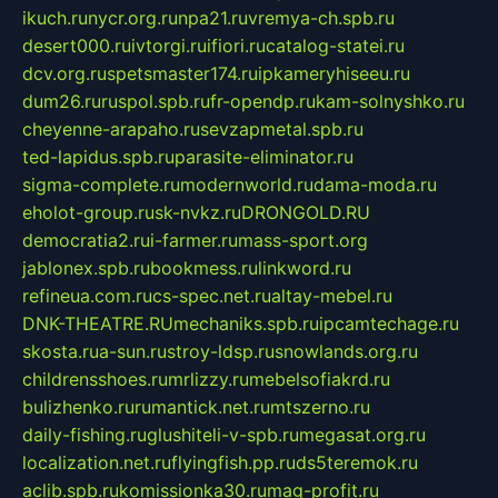
ikuch.ru
nycr.org.ru
npa21.ru
vremya-ch.spb.ru
desert000.ru
ivtorgi.ru
ifiori.ru
catalog-statei.ru
dcv.org.ru
spetsmaster174.ru
ipkameryhiseeu.ru
dum26.ru
ruspol.spb.ru
fr-opendp.ru
kam-solnyshko.ru
cheyenne-arapaho.ru
sevzapmetal.spb.ru
ted-lapidus.spb.ru
parasite-eliminator.ru
sigma-complete.ru
modernworld.ru
dama-moda.ru
eholot-group.ru
sk-nvkz.ru
DRONGOLD.RU
democratia2.ru
i-farmer.ru
mass-sport.org
jablonex.spb.ru
bookmess.ru
linkword.ru
refineua.com.ru
cs-spec.net.ru
altay-mebel.ru
DNK-THEATRE.RU
mechaniks.spb.ru
ipcamtechage.ru
skosta.ru
a-sun.ru
stroy-ldsp.ru
snowlands.org.ru
childrensshoes.ru
mrlizzy.ru
mebelsofiakrd.ru
bulizhenko.ru
rumantick.net.ru
mtszerno.ru
daily-fishing.ru
glushiteli-v-spb.ru
megasat.org.ru
localization.net.ru
flyingfish.pp.ru
ds5teremok.ru
aclib.spb.ru
komissionka30.ru
mag-profit.ru