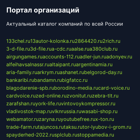
Портал организаций
Актуальный каталог компаний по всей России
133chel.ru
13autor-kolonka.ru
2864420.ru
2rich.ru
3-d-file.ru
3d-file.ru
a-cdc.ru
aalse.ru
a380club.ru
airgungames.ru
accounts-112.ru
adler-jun.ru
adonyev.ru
alfeihavsalnassr.ru
altaipant.ru
argentinamia.ru
aria-family.ru
arkrym.ru
ashanet.ru
belgorod-day.ru
bankaribi.ru
bandamn.ru
bigfatcc.ru
blagodarenie-spb.ru
borodino-media.ru
card-voice.ru
cardvoice.ru
zed-online.ru
zvonitut.ru
zebra-tlt.ru
zarafshan.ru
york-life.ru
vintovoykompressor.ru
vladivostok-map.ru
vlknrussia.ru
wasabi-shop.ru
webamator.ru
zaryna.ru
youtubefree.ru
x-ton.ru
trade-farm.ru
tajuncos.ru
taksu.ru
tor-lyubov-i-grom.ru
spayderhed-2022.ru
splclub.ru
stoppamedia.ru