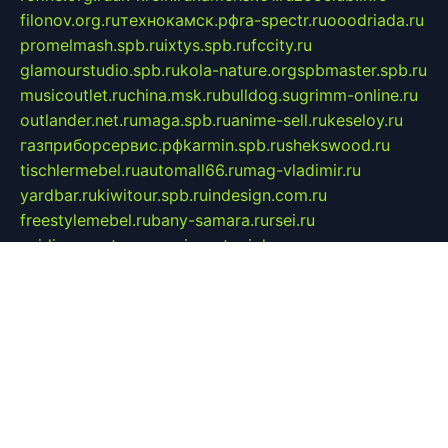
filonov.org.ru
технокамск.рф
ra-spectr.ru
ooodriada.ru
promelmash.spb.ru
ixtys.spb.ru
fccity.ru
glamourstudio.spb.ru
kola-nature.org
spbmaster.spb.ru
musicoutlet.ru
china.msk.ru
bulldog.su
grimm-online.ru
outlander.net.ru
maga.spb.ru
anime-sell.ru
keseloy.ru
газприборсервис.рф
karmin.spb.ru
shekswood.ru
tischlermebel.ru
automall66.ru
mag-vladimir.ru
yardbar.ru
kiwitour.spb.ru
indesign.com.ru
freestylemebel.ru
bany-samara.ru
rsei.ru
naidisvoyput.ru
mgsn-invest.ru
ipkamerasannce.ru
alicante-house.ru
ibelka74.ru
cozyhouse.info
vlkargalev-studio.ru
700mb.ru
figura-ufa.ru
alina-live.ru
belarusiannews.ru
womenknow.ru
dos-vniimk.ru
sega.net.ru
dv.net.ru
phenomenonsofhistory.com
telesputnik.net.ru
wall.pp.ru
pylesosroidmi.ru
gtc-clan.ru
cligs.ru
bibikazap.ru
popova.org.ru
netwhistler.spb.ru
bellvil.ru
bonzon.ru
iss-vladik.ru
defiparis.net.ru
las-gryzas.ru
amku.ru