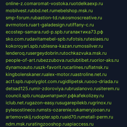
online-z.com
aromat-vostoka.ru
otdelkaexp.ru
mobilvest.ru
bbd.net.ru
mebelshop.msk.ru
smp-forum.ru
bastion-td.ru
kosmoscreative.ru
avrmotors.ru
art-galadesign.ru
tiffany-c.ru
ecostep-samara.ru
d-p.spb.ru
галактика73.рф
sko.com.ru
davitamebel-spb.ru
fotsis.ru
tesiaes.ru
kokoroyari.spb.ru
blesna-kazan.ru
mossilver.ru
lenderoq.ru
sergeydobrin.ru
tochkazvuka.msk.ru
people-of-art.ru
bezzubova.ru
clubtibet.ru
orior-aks.ru
dynamoauto.ru
szk-favorit.ru
carlines.ru
flatnsk.ru
kingbolenskaner.ru
alex-motor.ru
astroline.net.ru
act1.spb.ru
polyglot.com.ru
gidlipetsk.ru
ooo-driada.ru
detsad125.ru
mir-zdoroviya.ru
bruslanovo.ru
siterem.ru
council.spb.ru
лодкипатриот.рф
kafekolizey.ru
iclub.net.ru
gazon-easy.ru
sugarepilekb.ru
grinox.ru
pylesostineco.ru
msts-ozarenie.ru
kameryjooan.ru
artemovskij.ru
dopler.spb.ru
aid70.ru
metall-perm.ru
ndm.msk.ru
ratingzooshop.ru
apiaccess.ru