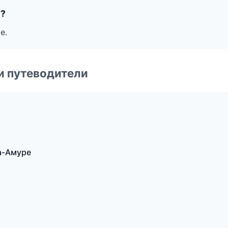
е?
е.
и путеводители
на-Амуре