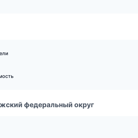
тели
мость
лжский федеральный округ