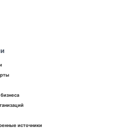
ми
и
арты
 бизнеса
ганизаций
еренные источники