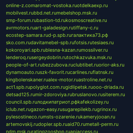
online-z.com
aromat-vostoka.ru
otdelkaexp.ru
mobilvest.ru
bbd.net.ru
mebelshop.msk.ru
smp-forum.ru
bastion-td.ru
kosmoscreative.ru
avrmotors.ru
art-galadesign.ru
tiffany-c.ru
ecostep-samara.ru
d-p.spb.ru
галактика73.рф
sko.com.ru
davitamebel-spb.ru
fotsis.ru
tesiaes.ru
kokoroyari.spb.ru
blesna-kazan.ru
mossilver.ru
lenderoq.ru
sergeydobrin.ru
tochkazvuka.msk.ru
people-of-art.ru
bezzubova.ru
clubtibet.ru
orior-aks.ru
dynamoauto.ru
szk-favorit.ru
carlines.ru
flatnsk.ru
kingbolenskaner.ru
alex-motor.ru
astroline.net.ru
act1.spb.ru
polyglot.com.ru
gidlipetsk.ru
ooo-driada.ru
detsad125.ru
mir-zdoroviya.ru
bruslanovo.ru
siterem.ru
council.spb.ru
лодкипатриот.рф
kafekolizey.ru
iclub.net.ru
gazon-easy.ru
sugarepilekb.ru
grinox.ru
pylesostineco.ru
msts-ozarenie.ru
kameryjooan.ru
artemovskij.ru
dopler.spb.ru
aid70.ru
metall-perm.ru
ndm.msk.ru
ratingzooshop.ru
apiaccess.ru