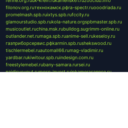
refine.org.ru
uk-krein.ru
kamensk61.ru
zooclub.info
filonov.org.ru
технокамск.рф
ra-spectr.ru
ooodriada.ru
promelmash.spb.ru
ixtys.spb.ru
fccity.ru
glamourstudio.spb.ru
kola-nature.org
spbmaster.spb.ru
musicoutlet.ru
china.msk.ru
bulldog.su
grimm-online.ru
outlander.net.ru
maga.spb.ru
anime-sell.ru
keseloy.ru
газприборсервис.рф
karmin.spb.ru
shekswood.ru
tischlermebel.ru
automall66.ru
mag-vladimir.ru
yardbar.ru
kiwitour.spb.ru
indesign.com.ru
freestylemebel.ru
bany-samara.ru
rsei.ru
naidisvoyput.ru
mgsn-invest.ru
ipkamerasannce.ru
alicante-house.ru
ibelka74.ru
cozyhouse.info
vlkargalev-studio.ru
700mb.ru
figura-ufa.ru
alina-live.ru
belarusiannews.ru
womenknow.ru
dos-vniimk.ru
sega.net.ru
dv.net.ru
phenomenonsofhistory.com
telesputnik.net.ru
wall.pp.ru
pylesosroidmi.ru
gtc-clan.ru
cligs.ru
bibikazap.ru
popova.org.ru
netwhistler.spb.ru
bellvil.ru
bonzon.ru
iss-vladik.ru