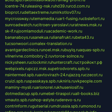
icentre-74.ru
leasing-nsk.ru
hd39.ru
rcd.com.ru
bioprot.ru
deltaextreme.ru
mirkotlov07.ru
mycrossway.ru
temamedia.ru
art-fusing.ru
cbslefort.ru
sunroadwatch.ru
citroen-yaroslavl.ru
ratnews.msk.ru
sk-if.ru
joomlamoduli.ru
academic-work.ru
bananaboys.ru
sanekua.ru
lianafrukt.ru
beta43.ru
tucsonwoori.com
alex-translation.ru
avantgardeclinics.ru
noel.msk.ru
buylq.ru
aquas-spb.ru
vilnerivne.com
bobry-2.ru
vtoroe-solnce.ru
nickysheen.ru
clockmir.ru
huntercraft.ru
стройокт.рф
webpixels.ru
pczz.msk.su
petrodvorets.spb.ru
nsintermed.spb.ru
avtovirazh-24.ru
jazzq.ru
czecot.ru
cruizi.spb.ru
spasskaya.spb.ru
kniris.ru
vkpeople.com
maminy-mysli.ru
arionorel.ru
khuseniosif.ru
dotmediacup.spb.ru
mebel-tiraspol.ru
all-books.biz
vmauto.spb.ru
shop-astyle.ru
derevo-s.ru
contrinform.ru
gutserial.ru
mdrussia.spb.ru
monod.ru