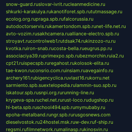
snow-guard.ru
slovar-ivrit.ru
cleanmedicine.ru
shkurki-karakulya.ru
kanotiforet.spb.ru
tutmassage.ru
ecolog.org.ru
praga.spb.ru
falcorussia.ru
autodoctorservis.ru
kamertondom.spb.ru
net-life.net.ru
avto-vozim.ru
sakhcamera.ru
alliance-electro.spb.ru
stroyavt.ru
controlweb1.ru
tdsak74.ru
kinzozo-ru.ru
kvotka.ru
iron-snab.ru
costa-bella.ru
eugrus.pp.ru
associaciya39.ru
primexpo.spb.ru
bezmorchin.ru
ia2.ru
cpt21.ru
ispecspb.ru
regahost.ru
kolosok-elita.ru
tae-kwon.ru
consrio.com.ru
insiam.ru
avegainfo.ru
archery161.ru
bigencyclica.ru
vlast16.ru
korru.net
sarmiento.spb.su
extelopedia.ru
lammin-suo.spb.ru
iskatour.spb.ru
snpi.org.ru
running-line.ru
krygeva-spa.ru
chel.net.ru
rust-loco.ru
dugshop.ru
hl-beta.spb.ru
school494.spb.ru
mymubaby.ru
epoha-metalband.ru
ngr.spb.ru
rusgosnews.com
dieselvostok.ru
24hostel.msk.ru
w-dev.ru
f-ship.ru
regsmi.ru
filmnetwork.ru
malinasp.ru
kinosvin.ru