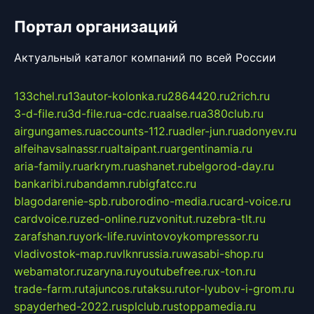
Портал организаций
Актуальный каталог компаний по всей России
133chel.ru
13autor-kolonka.ru
2864420.ru
2rich.ru
3-d-file.ru
3d-file.ru
a-cdc.ru
aalse.ru
a380club.ru
airgungames.ru
accounts-112.ru
adler-jun.ru
adonyev.ru
alfeihavsalnassr.ru
altaipant.ru
argentinamia.ru
aria-family.ru
arkrym.ru
ashanet.ru
belgorod-day.ru
bankaribi.ru
bandamn.ru
bigfatcc.ru
blagodarenie-spb.ru
borodino-media.ru
card-voice.ru
cardvoice.ru
zed-online.ru
zvonitut.ru
zebra-tlt.ru
zarafshan.ru
york-life.ru
vintovoykompressor.ru
vladivostok-map.ru
vlknrussia.ru
wasabi-shop.ru
webamator.ru
zaryna.ru
youtubefree.ru
x-ton.ru
trade-farm.ru
tajuncos.ru
taksu.ru
tor-lyubov-i-grom.ru
spayderhed-2022.ru
splclub.ru
stoppamedia.ru