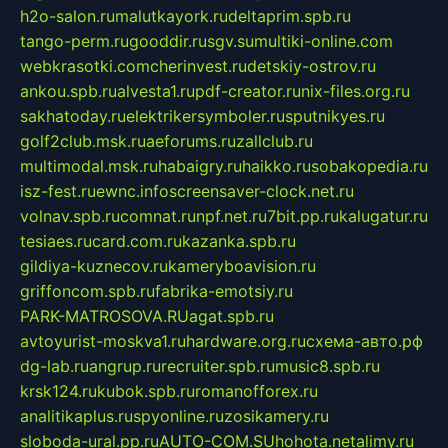
h2o-salon.ru
malutkayork.ru
deltaprim.spb.ru
tango-perm.ru
gooddir.ru
sgv.su
multiki-online.com
webkrasotki.com
cherinvest.ru
detskiy-ostrov.ru
ankou.spb.ru
alvesta1.ru
pdf-creator.ru
nix-files.org.ru
sakhatoday.ru
elektrikersymboler.ru
sputnikyes.ru
golf2club.msk.ru
aeforums.ru
zallclub.ru
multimodal.msk.ru
habaigry.ru
haikko.ru
sobakopedia.ru
isz-fest.ru
ewnc.info
screensaver-clock.net.ru
volnav.spb.ru
comnat.ru
npf.net.ru
7bit.pp.ru
kalugatur.ru
tesiaes.ru
card.com.ru
kazanka.spb.ru
gildiya-kuznecov.ru
kameryboavision.ru
griffoncom.spb.ru
fabrika-emotsiy.ru
PARK-MATROSOVA.RU
agat.spb.ru
avtoyurist-moskva1.ru
hardware.org.ru
схема-авто.рф
dg-lab.ru
angrup.ru
recruiter.spb.ru
music8.spb.ru
krsk124.ru
kubok.spb.ru
romanofforex.ru
analitikaplus.ru
spyonline.ru
zosikamery.ru
sloboda-ural.pp.ru
AUTO-COM.SU
hohota.net
alimy.ru