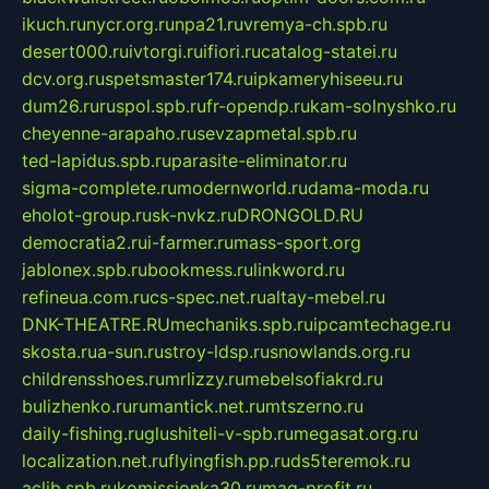
ikuch.ru
nycr.org.ru
npa21.ru
vremya-ch.spb.ru
desert000.ru
ivtorgi.ru
ifiori.ru
catalog-statei.ru
dcv.org.ru
spetsmaster174.ru
ipkameryhiseeu.ru
dum26.ru
ruspol.spb.ru
fr-opendp.ru
kam-solnyshko.ru
cheyenne-arapaho.ru
sevzapmetal.spb.ru
ted-lapidus.spb.ru
parasite-eliminator.ru
sigma-complete.ru
modernworld.ru
dama-moda.ru
eholot-group.ru
sk-nvkz.ru
DRONGOLD.RU
democratia2.ru
i-farmer.ru
mass-sport.org
jablonex.spb.ru
bookmess.ru
linkword.ru
refineua.com.ru
cs-spec.net.ru
altay-mebel.ru
DNK-THEATRE.RU
mechaniks.spb.ru
ipcamtechage.ru
skosta.ru
a-sun.ru
stroy-ldsp.ru
snowlands.org.ru
childrensshoes.ru
mrlizzy.ru
mebelsofiakrd.ru
bulizhenko.ru
rumantick.net.ru
mtszerno.ru
daily-fishing.ru
glushiteli-v-spb.ru
megasat.org.ru
localization.net.ru
flyingfish.pp.ru
ds5teremok.ru
aclib.spb.ru
komissionka30.ru
mag-profit.ru