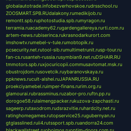
globalautotrade.info
bezverhovskoe.ru
drsschool.ru
ZOOSMART.SPB.RU
dalakony.ru
medikijob.ru
remontt.spb.ru
photostudia.spb.ru
myragon.ru
terramia.ru
academy62.ru
gardengallereya.ru
rti.com.ru
artem-news.ru
biserinca.ru
krasnodarkurort.com
imshowtv.ru
mebel-v-tule.ru
mobtopik.ru
pcsecurity.net.ru
tool-sib.ru
multimetrunit.ru
sp-tour.ru
fan-cs.ru
santeh-russia.ru
symbian9.net.ru
DSHAIR.RU
tmmotors.spb.ru
xjocuricopii.com
musavtomat.msk.ru
obustrojdom.ru
sovetcik.ru
ybaranovskaya.ru
ppknews.ru
cult-alshei.ru
JAPANRUSSIA.RU
proekciyamebel.ru
imper-finans.ru
rim.org.ru
glamourai.ru
brassminus.ru
zabor-pro.ru
ftn.pp.ru
dorogoe58.ru
laimengpacker.ru
kuzova-zapchasti.ru
sageerp.ru
taxodrom.ru
dsrazvitie.ru
hardcity.net.ru
ratinghomegames.ru
topservice25.ru
gubernyan.ru
gtglasslined.ru
ii4.ru
tssport.spb.ru
andorra24.com
blackwallstreet.ru
oboimos.ru
optim-doors.com.ru