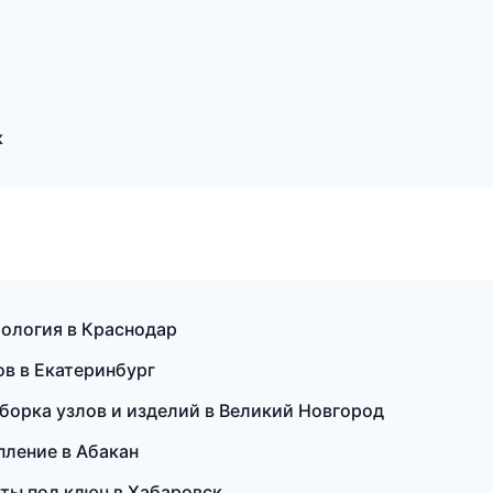
к
тология в Краснодар
ов в Екатеринбург
борка узлов и изделий в Великий Новгород
пление в Абакан
ты под ключ в Хабаровск