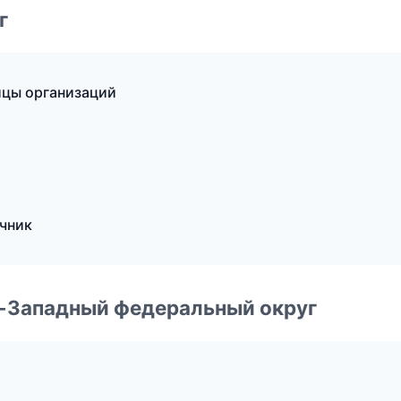
г
ицы организаций
чник
о-Западный федеральный округ