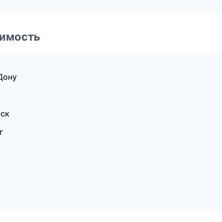
имость
Дону
рск
г