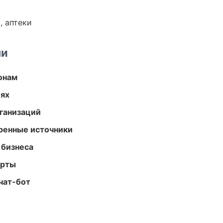
, аптеки
ми
онам
иях
ганизаций
еренные источники
 бизнеса
арты
чат-бот